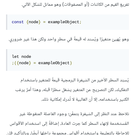
تفريغ القيم من الكائنات (أو المصفوفات) وهو مماثل للشكل الآتي.
const
{
node
}
=
 exampleObject
;
وهو يُهيئ متغيرًا ويُسند له قيمةً في سطرٍ واحد ولكن هذا غير ضروري.
;({
node
}
=
 exampleObject
)
يُسنِد السطر الأخير من الشيفرة البرمجية قيمةً للمتغير باستخدام
التفكيك، لكن التصريح عن المتغير يشغل سطرًا قبله، وهذا أمرٌ يرغب
الكثير باستخدامه، إلا أن الغالبية لا تُدرك إمكانية ذلك.
نلاحظ عند النظر إلى الشيفرة بتمعُّن؛ وجود الفاصلة المنقوطة غير
المُستخدمة لإنهاء السطر كما جرت العادة، إضافةً إلى استخدام الأقواس
للإحاطة بالتعليمة واستخدام أقواس مجموعة داخلها أيضًا، وبالتأكيد فإن