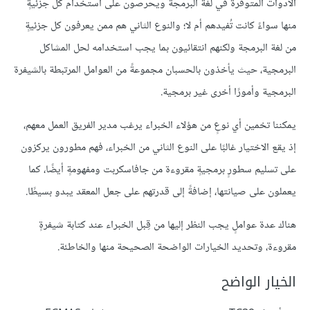
الأدوات المتوفرة في لغة البرمجة ويحرصون على استخدام كل جزئيةٍ
منها سواءً كانت تُفيدهم أم لا؛ والنوع الثاني هم ممن يعرفون كل جزئيةٍ
من لغة البرمجة ولكنهم انتقائيون بما يجب استخدامه لحل المشاكل
البرمجية، حيث يأخذون بالحسبان مجموعةً من العوامل المرتبطة بالشيفرة
البرمجية وأمورًا أخرى غير برمجية.
يمكننا تخمين أي نوعٍ من هؤلاء الخبراء يرغب مدير الفريق العمل معهم،
إذ يقع الاختيار غالبًا على النوع الثاني من الخبراء، فهم مطورون يركزون
على تسليم سطورٍ برمجيةٍ مقروءة من جافاسكربت ومفهومةٍ أيضًا، كما
يعملون على صيانتها، إضافةً إلى قدرتهم على جعل المعقد يبدو بسيطًا.
هناك عدة عواملٍ يجب النظر إليها من قِبل الخبراء عند كتابة شيفرةٍ
مقروءة، وتحديد الخيارات الواضحة الصحيحة منها والخاطئة.
الخيار الواضح