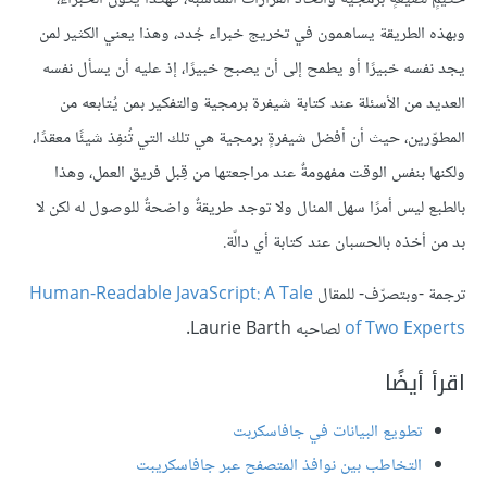
وبهذه الطريقة يساهمون في تخريج خبراء جُدد، وهذا يعني الكثير لمن
يجد نفسه خبيرًا أو يطمح إلى أن يصبح خبيرًا، إذ عليه أن يسأل نفسه
العديد من الأسئلة عند كتابة شيفرة برمجية والتفكير بمن يُتابعه من
المطوّرين، حيث أن أفضل شيفرةٍ برمجية هي تلك التي تُنفِذ شيئًا معقدًا،
ولكنها بنفس الوقت مفهومةٌ عند مراجعتها من قِبل فريق العمل، وهذا
بالطبع ليس أمرًا سهل المنال ولا توجد طريقةٌ واضحةٌ للوصول له لكن لا
بد من أخذه بالحسبان عند كتابة أي دالّة.
ترجمة -وبتصرّف- للمقال
Human-Readable JavaScript: A Tale
of Two Experts
لصاحبه Laurie Barth.
اقرأ أيضًا
تطويع البيانات في جافاسكربت
التخاطب بين نوافذ المتصفح عبر جافاسكريبت