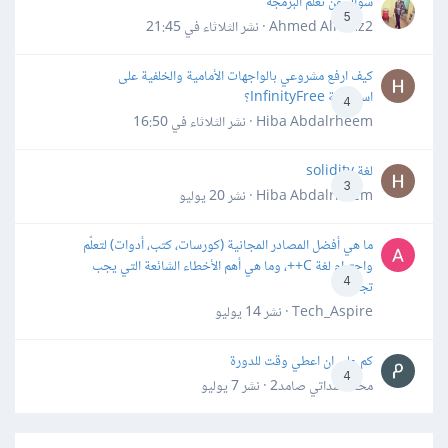
سؤال عن تعلم البرمجه
5
Ahmed Alhafiz2 · نشر
الثلاثاء في 21:45
كيف ارفع مشروعي بالواجهات الأمامية والخلفية على
استضافة InfinityFree؟
4
Hiba Abdalrheem · نشر
الثلاثاء في 16:50
لغة solidity
3
Hiba Abdalrheem · نشر
20 يوليو
ما هي أفضل المصادر المجانية (كورسات، كتب، أدوات) لتعلّم
واحترام لغة C++، وما هي أهم الأخطاء الشائعة التي يجب
4
تجنبها؟
Tech_Aspire · نشر
14 يوليو
كم علي ان اعطي وقت للدورة
4
محمد سداتي صامد2 · نشر
7 يوليو