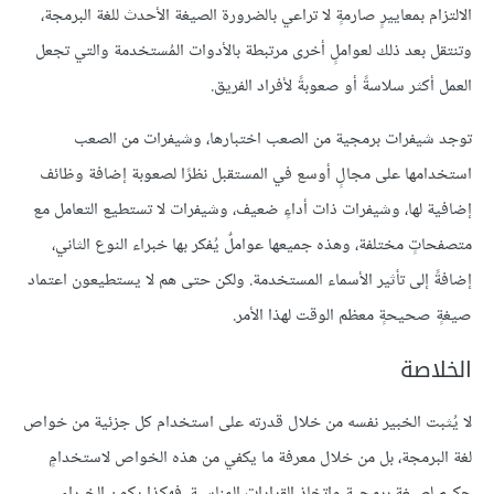
الالتزام بمعاييرٍ صارمةٍ لا تراعي بالضرورة الصيغة الأحدث للغة البرمجة،
وتنتقل بعد ذلك لعواملٍ أخرى مرتبطة بالأدوات المُستخدمة والتي تجعل
العمل أكثر سلاسةً أو صعوبةً لأفراد الفريق.
توجد شيفرات برمجية من الصعب اختبارها، وشيفرات من الصعب
استخدامها على مجالٍ أوسع في المستقبل نظرًا لصعوبة إضافة وظائف
إضافية لها، وشيفرات ذات أداءٍ ضعيف، وشيفرات لا تستطيع التعامل مع
متصفحاتٍ مختلفة، وهذه جميعها عواملٌ يُفكر بها خبراء النوع الثاني،
إضافةً إلى تأثير الأسماء المستخدمة. ولكن حتى هم لا يستطيعون اعتماد
صيغةٍ صحيحةٍ معظم الوقت لهذا الأمر.
الخلاصة
لا يُثبت الخبير نفسه من خلال قدرته على استخدام كل جزئية من خواص
لغة البرمجة، بل من خلال معرفة ما يكفي من هذه الخواص لاستخدامٍ
حكيمٍ لصيغةٍ برمجية واتخاذ القرارات المناسبة، فهكذا يكون الخبراء،