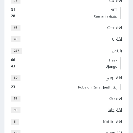
لغة C#‎
79
31
‎.NET
28
منصة Xamarin
لغة C++‎
68
لغة C
45
بايثون
297
66
Flask
43
Django
لغة روبي
50
23
إطار العمل Ruby on Rails
لغة Go
58
لغة جافا
95
لغة Kotlin
5