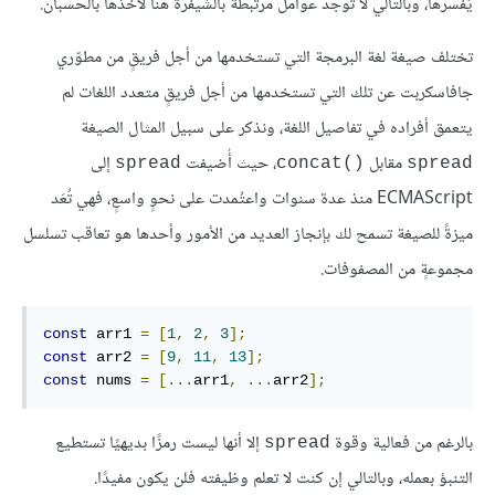
يُفسرها، وبالتالي لا توجد عوامل مرتبطة بالشيفرة هنا لأخذها بالحسبان.
تختلف صيغة لغة البرمجة التي تستخدمها من أجل فريقٍ من مطوّري
جافاسكربت عن تلك التي تستخدمها من أجل فريقٍ متعدد اللغات لم
يتعمق أفراده في تفاصيل اللغة، ونذكر على سبيل المثال الصيغة
مقابل
، حيث أُضيفت
إلى
spread
concat()‎
spread
ECMAScript منذ عدة سنوات واعتُمدت على نحوٍ واسعٍ، فهي تُعَد
ميزةً للصيغة تسمح لك بإنجاز العديد من الأمور وأحدها هو تعاقب تسلسل
مجموعةٍ من المصفوفات.
const
 arr1 
=
[
1
,
2
,
3
];
const
 arr2 
=
[
9
,
11
,
13
];
const
 nums 
=
[...
arr1
,
...
arr2
];
بالرغم من فعالية وقوة
إلا أنها ليست رمزًا بديهيًا تستطيع
spread
التنبؤ بعمله، وبالتالي إن كنت لا تعلم وظيفته فلن يكون مفيدًا.