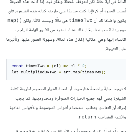
الدالّة في أية حالة، لكن لنتوقف للحظة ونفكر فيما إذا كانت هذه الصيغة
تُسبب الحيرة أم لا، فإذا كنت جديدًا على طريقة كتابة هذه الشيفرة، فلن
يكون واضحًا لك أن
هي دالّة وليست كائنًا، ولكن
map()‎
timesTwo
موجودة لتُعطيك تلميحًا، لذلك هناك العديد من الأمور الهامة الواجب
الانتباه إليها وهي امكانية إغفال هذه الدالة، وسهولة العثور عليها، وتأثيرها
على النتيجة.
const
 timesTwo 
=
(
el
)
=>
 el 
*
2
;
let multipliedByTwo 
=
 arr
.
map
(
timesTwo
);
لا توجد إجابةٌ واضحةٌ هنا، حيث أن اتخاذ الخيار الصحيح لطريقة كتابة
الشيفرة يعني فهم جميع الخيارات المتوفرة ومحدوديتها، كما يجب
إدراك أن التناسق يتطلب استخدام أقواس المجموعة والأقواس العادية
والكلمة المفتاحية
.
return
يجب أن تسأل نفسك مجموعةً من الأسئلة عند كتابة شيفرة برمجية،