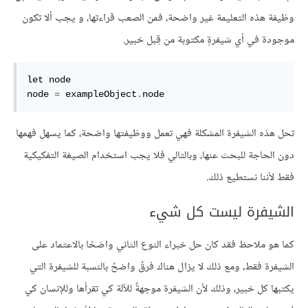
وظيفة هذه التعليمة غير واضحة، فمن الصعب قراءتها، و يجب ألا تكون
موجودة في أي شيفرةٍ مكتوبة من قِبل خبير.
let node

node 
=
 exampleObject
.
node
تحل هذه الشيفرة المشكلة فهي تعمل ووظيفتها واضحة، كما يسهل فهمها
دون الحاجة للبحث عنها، وبالتالي فلا يجب استخدام الصيغة التفكيكية
فقط لأننا نستطيع ذلك.
الشيفرة ليست كل شيء
كما هو ملاحظ فقد كان حل خبراء النوع الثاني واضحًا بالاعتماد على
الشيفرة فقط، ومع ذلك لا يزال هناك فرقٌ واضحٌ بالنسبة للشيفرة التي
يكتبها كل خبير، وذلك لأن الشيفرة موجهةٌ للآلة كي تقرأها وللإنسان كي