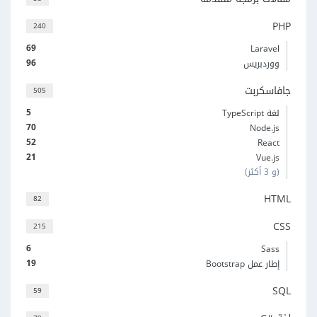
PHP
240
69
Laravel
96
ووردبريس
جافاسكربت
505
5
لغة TypeScript
70
Node.js
52
React
21
Vue.js
(و 3 أكثر)
HTML
82
CSS
215
6
Sass
19
إطار عمل Bootstrap
SQL
59