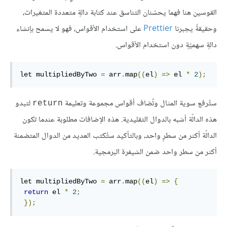
القوسين هنا فهما يحسّنان التناسق عند كتابة دالةٍ متعددة المتغيرات،
وحقيقةً يجبرنا
Prettier
على استخدام الأقواس، فهو لا يسمح بإنشاء
دالةٍ سهميّةٍ دون استخدام الأقواس.
let multipliedByTwo 
=
 arr
.
map
((
el
)
=>
 el 
*
2
);
ستُرفع سوية المثال وتُضاف أقواس مجموعة وتعليمة
لتبدو
return
هذه الدالّة أشبه بالدوال التقليدية. هذه الإضافات مطلوبة عندما تكون
الدالّة أكثر من سطرٍ واحد، وبالتأكيد ستُكتب العديد من الدوال المتضمنة
أكثر من سطر واحد ضمن الشيفرة البرمجية.
let multipliedByTwo 
=
 arr
.
map
((
el
)
=>
{
return
 el 
*
2
;
});