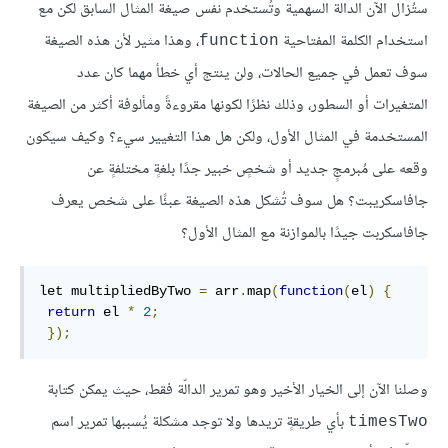
ستُزال الآن الدالّة السهمية وتُستخدم نفس صيغة المثال السابق لكن مع
استخدام الكلمة المفتاحية
، وهذا مثير لأن هذه الصيغة
function
سوف تعمل في جميع الحالات، ولن ينتج أي خطأ مهما كان عدد
المتغيرات أو السطور، وذلك نظرًا لكونها مقروءةً ومألوفة أكثر من الصيغة
المستخدمة في المثال الأول، ولكن هل هذا التغيير سيء؟ وكيف سيكون
وقعه على مُبرمجٍ جديد أو شخصٍ خبير جدًا بلغةٍ مختلفةٍ عن
جافاسكريبت؟ هل سوف تُشكل هذه الصيغة عبئًا على شخص يعرف
جافاسكربت جيدًا بالموازنة مع المثال الأول؟
let multipliedByTwo 
=
 arr
.
map
(
function
(
el
)
{
return
 el 
*
2
;
});
وصلنا الآن إلى الخيار الأخير وهو تمرير الدالّة فقط، حيث يمكن كتابة
بأي طريقةٍ تريدها ولا توجد مشكلة يُسببها تمرير اسم
timesTwo