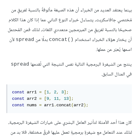
بينما يعتقد العديد من الخبراء أن هذه الصيغة مألوفةً بالنسبة لفريقٍ من
مُختصي جافاسكربت، يتساءل خبراء النوع الثاني عما إذا كان هذا الكلام
صحيحًا بالنسبة لفريقٍ من المبرمجين متعددي اللغات، لذلك فمن المُحتمل
أن يختار هؤلاء الخبراء استخدام
بدلًا من
لأن
spread
concat()‎
اسمها يُعبّر عن عملها.
ينتج عن الشيفرة البرمجية التالية نفس النتيجة التي تُقدمها
spread
في المثال السابق.
const
 arr1 
=
[
1
,
2
,
3
];
const
 arr2 
=
[
9
,
11
,
13
];
const
 nums 
=
 arr1
.
concat
(
arr2
);
كان هذا أحد الأمثلة لتأثير العامل البشري على خيارات الشيفرة البرمجية،
لذلك عند التعامل مع شيفرةٍ برمجيةٍ تعمل عليها فرقٌ مختلفة، فلا بد من