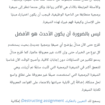
والأسئلة المرتبطة بالأداء هي الأكثر رواجًا، ولكن عندما تنظر إلى شيفرة
برمجية متطابقة من الناحية الوظيفية، فيجب أن يكون اختيارك مبنيًا
على الإنسان وكيفية فهم غيرك لهذه الشيفرة.
ليس بالضرورة أن يكون الأحدث هو الأفضل
طُرح حتى الآن مثالٌ يوّضح أي صيغةٍ برمجيةٍ جديدةٍ، بحيث يستخدم
كل نوعٍ من الخبراء حتى وإن كانت غير معروفةٍ عالميًا، كما طُرح مثالٌ
يدعو للكثير من التساؤلات دون إجاباتٍ كافية، وأصبح الوقت الآن مُناسبًا
للتعمق أكثر في الشيفرة البرمجية التي كُتبت سابقًا ثم أُزيلت، وهي
الشيفرة البرمجية التي استخدمت صيغًا غير معروفة على نطاقٍ واسع
لحل مشكلة، إضافةً إلى قابلية صيانتها بالاعتماد على القواعد المعروفة
لكتابة الشيفرة.
يسمح لك
التعيين بالتفكيك Destructing assignment
؛ إمكانية