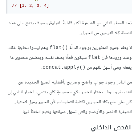
// [1, 2, 3, 4]
يُعَد السطر الثاني من الشيفرة أكثر قابليةً للقراءة، وسوف يتفق على هذه
النقطة كِلا النوعين من الخبراء.
لا يعلم جميع المطورين بوجود الدالّة
وهم ليسوا بحاجةٍ لذلك،
flat()‎
وعند ورودها فإن
سيكون فعلًا يصف نفسه ويتضمن محتوى ما
flat
يفعله وهي أسهل للفهم من
.
concat.apply()‎
من النادر وجود جوابٍ واضحٍ وصريح بأفضلية الصيغ الجديدة عن
القديمة، وسوف يختار الخبير -لأي مجموعةٍ كان ينتمي- الخيار الثاني إن
كان على علمٍ بكلا الخيارين لكتابة التعليمات، لأن الخبير يميل لاختيار
الشيفرة الأقصر والأوضح والتي تسهل صيانتها وتتبع الخطأ فيها.
الفحص الداخلي