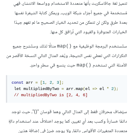
تتميز لغة جافاسكربت بأنها متعددة الاستخدام وواسعة الانتشار، فهي
مُستخدمة في جميع أجزاء شبكة الويب، ويمكن كتابة الشيفرة نفسها
بعدة طرقٍ ولكن لن تتمكن من تحديد الخيار الصحيح ما لم تفهم جيدًا
الخيارات المتوفرة والقيود التي تُرافق كل منها.
ستُستخدم البرمجة الوظيفية مع
مثالًا لذلك وستُشرح جميع
map()‎
التكرارات التي تعطي نفس النتيجة، ويُعَد المثال التالي النسخة الأقصر من
الأمثلة التي تستخدم
حيث يتسع في سطرٍ واحدٍ.
map()‎
const
 arr 
=
[
1
,
2
,
3
];
 let multipliedByTwo 
=
 arr
.
map
(
el 
=>
 el 
*
2
);
// multipliedByTwo is [2, 4, 6]
سيُضاف مِحرفان فقط إلى المثال التالي وهما قوسان "()"، حيث توجد
دائمًا خسارةٌ وكسب بعد أي تغيير، كما يوجد اختلافُ عند استخدام دالةٍ
متعددة المتغيرات الأقواس دائمًا، ولا يوجد ضررٌ في إضافة هذين