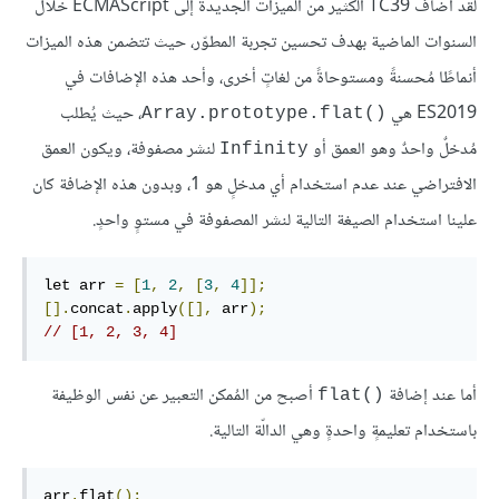
لقد أضاف TC39 الكثير من الميزات الجديدة إلى ECMAScript خلال
السنوات الماضية بهدف تحسين تجربة المطوّر، حيث تتضمن هذه الميزات
أنماطًا مُحسنةً ومستوحاةً من لغاتٍ أخرى، وأحد هذه الإضافات في
ES2019 هي
، حيث يُطلب
Array.prototype.flat()‎
مُدخلٌ واحدٌ وهو العمق أو
لنشر مصفوفة، ويكون العمق
Infinity
الافتراضي عند عدم استخدام أي مدخلٍ هو 1، وبدون هذه الإضافة كان
علينا استخدام الصيغة التالية لنشر المصفوفة في مستوٍ واحدٍ.
let arr 
=
[
1
,
2
,
[
3
,
4
]];
[].
concat
.
apply
([],
 arr
);
// [1, 2, 3, 4]
أما عند إضافة
أصبح من المُمكن التعبير عن نفس الوظيفة
flat()‎
باستخدام تعليمةٍ واحدةٍ وهي الدالّة التالية.
arr
.
flat
();