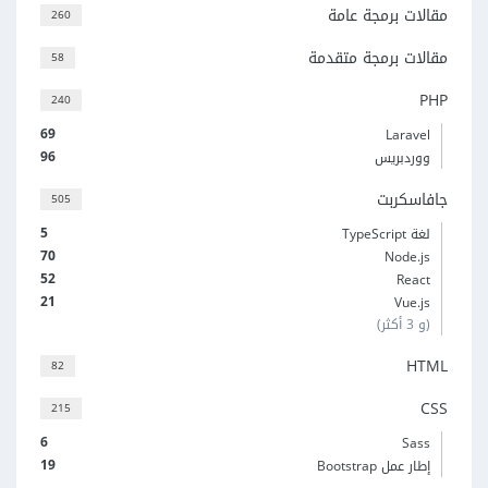
مقالات برمجة عامة
260
مقالات برمجة متقدمة
58
PHP
240
69
Laravel
96
ووردبريس
جافاسكربت
505
5
لغة TypeScript
70
Node.js
52
React
21
Vue.js
(و 3 أكثر)
HTML
82
CSS
215
6
Sass
19
إطار عمل Bootstrap