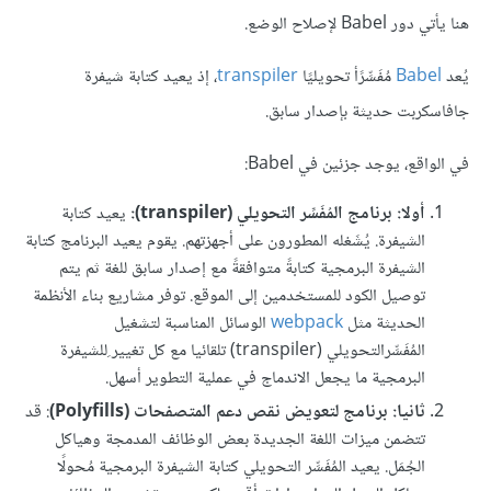
هنا يأتي دور Babel لإصلاح الوضع.
يُعد
Babel
مُفَسِّرًأ تحويليًا
transpiler
، إذ يعيد كتابة شيفرة
جافاسكربت حديثة بإصدار سابق.
في الواقع، يوجد جزئين في Babel:
أولا: برنامج المُفَسِّر التحويلي (transpiler):
يعيد كتابة
الشيفرة. يُشَغله المطورون على أجهزتهم. يقوم يعيد البرنامج كتابة
الشيفرة البرمجية كتابةً متوافقةً مع إصدار سابق للغة ثم يتم
توصيل الكود للمستخدمين إلى الموقع. توفر مشاريع بناء الأنظمة
الحديثة مثل
webpack
الوسائل المناسبة لتشغيل
المُفَسِّرالتحويلي (transpiler) تلقائيا مع كل تغيير ِللشيفرة
البرمجية ما يجعل الاندماج في عملية التطوير أسهل.
ثانيا: برنامج لتعويض نقص دعم المتصفحات (Polyfills)
: قد
تتضمن ميزات اللغة الجديدة بعض الوظائف المدمجة وهياكل
الجُمَل. يعيد المُفَسِّر التحويلي كتابة الشيفرة البرمجية مُحولًا