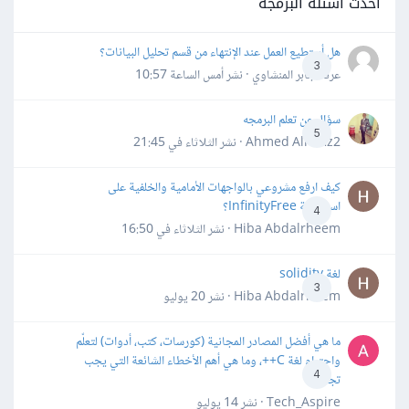
أحدث أسئلة البرمجة
هل أستطيع العمل عند الإنتهاء من قسم تحليل البيانات؟
3
عرفه جابر المنشاوي · نشر
أمس الساعة 10:57
سؤال عن تعلم البرمجه
5
Ahmed Alhafiz2 · نشر
الثلاثاء في 21:45
كيف ارفع مشروعي بالواجهات الأمامية والخلفية على
استضافة InfinityFree؟
4
Hiba Abdalrheem · نشر
الثلاثاء في 16:50
لغة solidity
3
Hiba Abdalrheem · نشر
20 يوليو
ما هي أفضل المصادر المجانية (كورسات، كتب، أدوات) لتعلّم
واحترام لغة C++، وما هي أهم الأخطاء الشائعة التي يجب
4
تجنبها؟
Tech_Aspire · نشر
14 يوليو