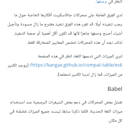
النظر في
وصفها
.
لدى الفِرَق العاملة على محركات جافاسكربت أفكارها الخاصة حول ما
يجب تنفيذه أولًا. قد تقرر هذه الفِرَق تنفيذ مقترح ما زال مسودة وتأجيل
أشياء أصبح وصفها جاهزا لأنها قد تكون أقل أهمية أو صعبة التنفيذ.
لذلك، نجد أن هذه المحركات تتضمن المعايير المتعارفة فقط.
لترى الميزات التي تدعمها اللغة، انظر في هذه الصفحة
https://kangax.github.io/compat-table/es6/
(يوجد الكثير
من الميزات، فما زال لدينا الكثير لنتعلمه).
Babel
تفشل بعض المحركات في دعم بعض الشيفرات البرمجية عند استخدام
ميزات اللغة الحديثة. فكما ذكرنا سابقا، ليست جميع الميزات مُضَمَّنة في
كل مكان.