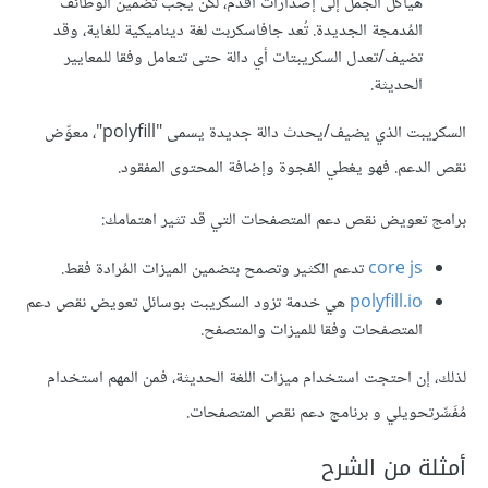
هياكل الجمل إلى إصدارات أقدم، لكن يجب تضمين الوظائف
المُدمجة الجديدة. تُعد جافاسكربت لغة ديناميكية للغاية، وقد
تضيف/تعدل السكريبتات أي دالة حتى تتعامل وفقا للمعايير
الحديثة.
السكريبت الذي يضيف/يحدث دالة جديدة يسمى "polyfill"، معوِّض
نقص الدعم. فهو يغطي الفجوة وإضافة المحتوى المفقود.
برامج تعويض نقص دعم المتصفحات التي قد تثير اهتمامك:
core js
تدعم الكثير وتصمح بتضمين الميزات المُرادة فقط.
polyfill.io
هي خدمة تزود السكريبت بوسائل تعويض نقص دعم
المتصفحات وفقا للميزات والمتصفح.
لذلك، إن احتجت استخدام ميزات اللغة الحديثة، فمن المهم استخدام
مُفَسِّرتحويلي و برنامج دعم نقص المتصفحات.
أمثلة من الشرح