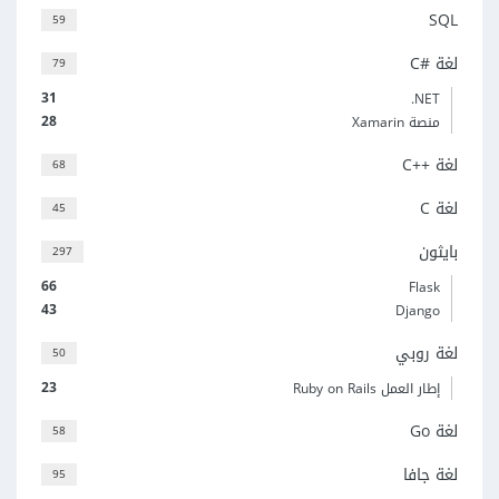
SQL
59
لغة C#‎
79
31
‎.NET
28
منصة Xamarin
لغة C++‎
68
لغة C
45
بايثون
297
66
Flask
43
Django
لغة روبي
50
23
إطار العمل Ruby on Rails
لغة Go
58
لغة جافا
95