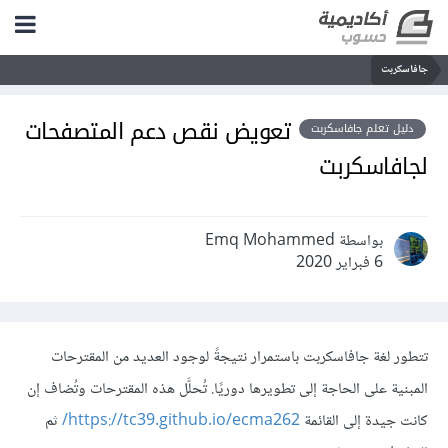
جافاسكربت
تعويض نقص دعم المتصفحات
دليل تعلم جافاسكربت
لجافاسكربت
بواسطة Emq Mohammed
6 فبراير 2020
تتطور لغة جافاسكربت باستمرار نتيجةً لوجود العديد من المقترحات
المبنية على الحاجة إلى تطويرها دوريًا. تُحلَّل هذه المقترحات وتُضاف إن
كانت جيدة إلى القائمة
https://tc39.github.io/ecma262/
ثم