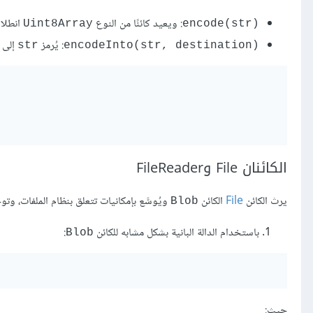
: ويعيد كائنًا من النوع
انطلاق
Uint8Array
(encode(str
: يُرمز
إلى
str
(encodeInto(str, destination
الكائنان File وFileReader
يرث الكائن
File
الكائن
ويُوسَّع بإمكانيات تتعلق بنظام الملفات، وتو
Blob
باستخدام الدالة البانية بشكل مشابه للكائن
:
Blob
حيث: