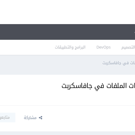
لتصميم
DevOps
البرامج والتطبيقات
لفات في جافاسكربت
ات الملفات في جافاسكربت
متابعو
مشاركة