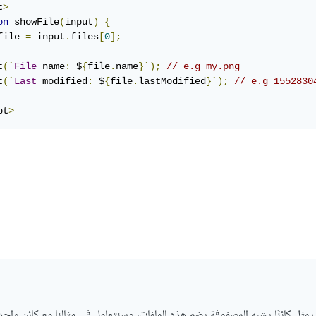
t
>
on
 showFile
(
input
)
{
file 
=
 input
.
files
[
0
];
t
(`
File
 name
:
 $
{
file
.
name
}`);
// e.g my.png
t
(`
Last
 modified
:
 $
{
file
.
lastModified
}`);
// e.g 1552830
pt
>
يمثل كائنًا يشبه المصفوفة يضم هذه الملفات، وسنتعامل في مثالنا مع كائن واحد