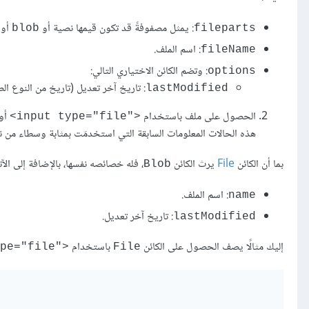
: يمثل مصفوفةً قد تكون قيمها نصية أو
أو
blob
fileparts
: اسم الملف.
fileName
: وتضم الكائن الاختياري التالي:
options
: تاريخ آخر تعديل (تاريخ من النوع الصحيح er
lastModified
الحصول على ملف باستخدام
أو 
<"input type="file>
هذه الحالات المعلومات السابقة التي استخدمَت بمثابة وسطاء من ن
بما أن الكائن
File
يرث الكائن
، فله خصائصه نفسها، بالإضافة إلى الآت
Blob
: اسم الملف.
name
: تاريخ آخر تعديل.
lastModified
إليك مثالًا يصف الحصول على الكائن
باستخدام
<"input type="file>
File