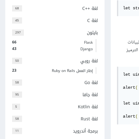
لغة C++‎
68
let st
لغة C
45
بايثون
297
بيانات
66
Flask
43
Django
ار مفكك الترميز
لغة روبي
50
23
إطار العمل Ruby on Rails
let ui
لغة Go
58
alert
(
لغة جافا
95
let ui
لغة Kotlin
5
alert
(
لغة Rust
58
برمجة أندرويد
11