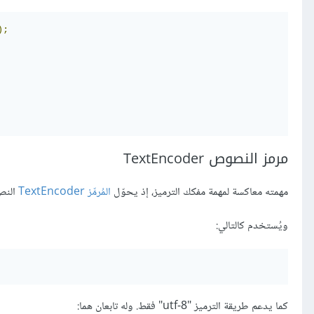
);
مرمز النصوص TextEncoder
مهمته معاكسة لمهمة مفكك الترميز، إذ يحوّل
المُرمِّز TextEncoder
النص 
ويُستخدم كالتالي:
كما يدعم طريقة الترميز "utf-8" فقط. وله تابعان هما: