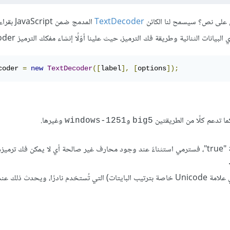
توي على نص؟ سيسمح لنا الكائن
TextDecoder
المدمج ضمن pt
coder 
=
new
TextDecoder
([
label
],
[
options
]);
ما تدعم كلًا من الطريقتين
و
وغيرها.
windows-1251
big5
: قيمة منطقية boolean، حيث عندما تأخذ القيمة "true"، فسترمي استثناءً عند وجود محارف غير صالحة أي لا يمكن فك ترم
: وهي قيمة منطقية ستتجاهل BOM (وهي علامة Unicode خاصة بترتيب البايتات) التي تُستخدم نادرًا، ويحدث ذ