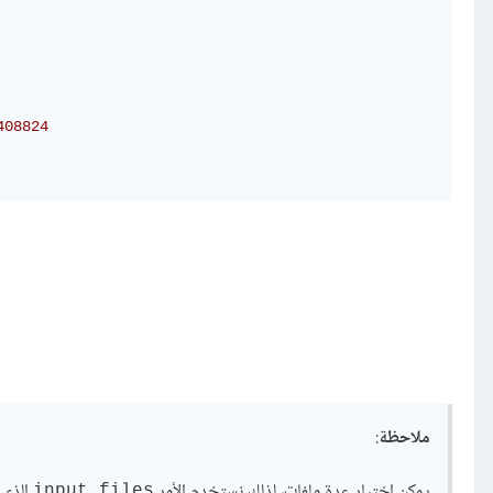
408824
ملاحظة
:
يمكن اختيار عدة ملفات، لذلك نستخدم الأمر
الذي 
input.files