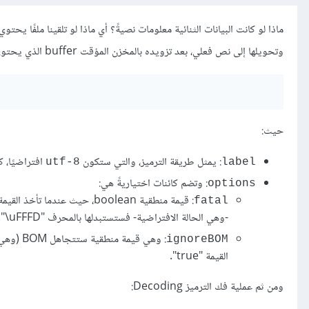
ماذا لو كانت البيانات الثنائية معلومات نصيةً؟ أي ماذا لو تلقينا ملفًا يح
وتحويلها إلى نص فعلي، بعد تزويده بالمخزن المؤقت buffer الذي يحتوي البيانات الثنائية وطريقة فك الترميز، حيث علينا أوّلًا إنشاء مفكك الترميز Decoder:
حيث:
: يمثل طريقة الترميز، والتي ستكون
افتراضيًا، ك
utf-8
label
: وتضم كائنات اختياريةً هي:
options
fatal
-وهي الحالة الافتراضية- فستستبدلها بالمحرف "uFFFD\".
ignoreBOM
القيمة "true".
ومن ثم عملية فك الترميز Decoding: