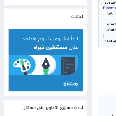
<
scrip
functi
  let 
إعلانات
  aler
  aler
}
</
scri
أحدث مشاريع التطوير على مستقل
 لذلك