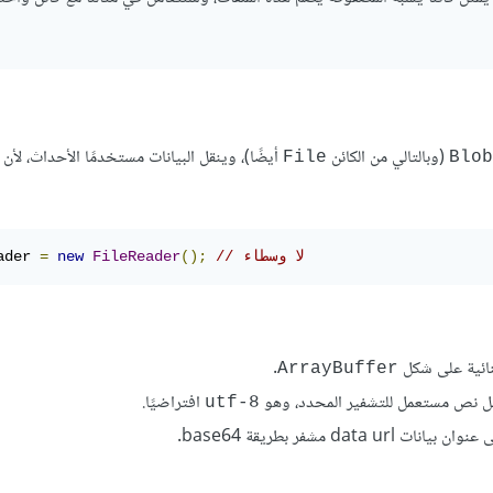
(وبالتالي من الكائن
أيضًا)، وينقل البيانات مستخدمًا الأحداث، لأن 
File
Blob
// لا وسطاء
();
FileReader
new
=
ader 
لثنائية على شكل
.
ArrayBuffer
 مثل نص مستعمل للتشفير المحدد، وهو
افتراضيًا.
utf-8
data  مشفر بطريقة base64.