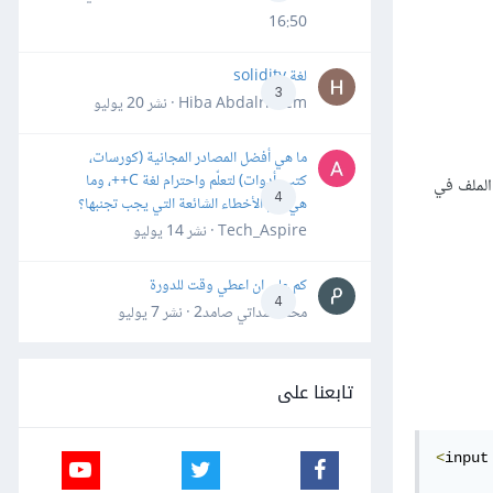
16:50
لغة solidity
3
Hiba Abdalrheem · نشر
20 يوليو
ما هي أفضل المصادر المجانية (كورسات،
كتب، أدوات) لتعلّم واحترام لغة C++، وما
الملف في
4
هي أهم الأخطاء الشائعة التي يجب تجنبها؟
Tech_Aspire · نشر
14 يوليو
كم علي ان اعطي وقت للدورة
4
محمد سداتي صامد2 · نشر
7 يوليو
تابعنا على
<
input