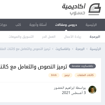
الرئيسية
دروس ومقالات
أسئلة وأجوبة
كتب
دورات
البرمجة
ريادة الأعمال
العمل الحر
التسويق والمبيعات
ا
الرئيسية
البرمجة
جافاسكربت
ترميز النصوص والتعامل مع كائنات الم
ترميز النصوص والتعامل مع كائن
جافاسكربت متقدمة
كائنات الملفات
ترميز
blob
بواسطة ابراهيم الخضور
3 أغسطس 2021