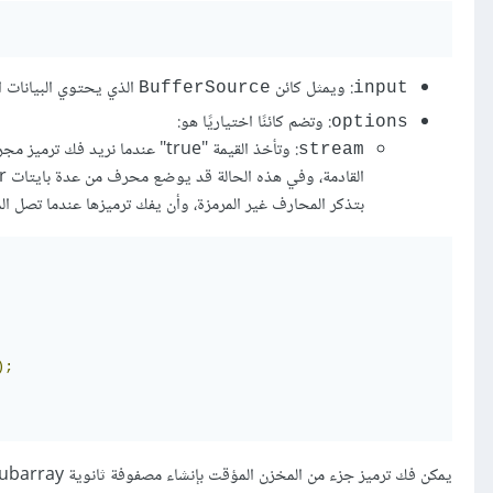
: ويمثل كائن
الذي يحتوي البيانات الث
BufferSource
input
: وتضم كائنًا اختياريًا هو:
options
: وتأخذ القيمة "true" عندما ن
stream
بتذكر المحارف غير المرمزة، وأن يفك ترميزها عندما تصل الم
);
يمكن فك ترميز جزء من المخزن المؤقت بإنشاء مصفوفة ثانوية subarray بالطريقة التالية: