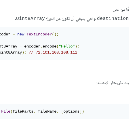
ًا من نص.
والتي ينبغي أن تكون من النوع
.
Uint8Array
destination
coder 
=
new
TextEncoder
();
nt8Array 
=
 encoder
.
encode
(
"Hello"
);
uint8Array
);
// 72,101,108,108,111
جد طريقتان لإنشائه:
File
(
fileParts
,
 fileName
,
[
options
])