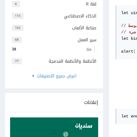
لغة R
6
let ui
الذكاء الاصطناعي
115
لوسط
صناعة الألعاب
102
 شيء
سير العمل
let bi
68
38
Git
alert
(
الأنظمة والأنظمة المدمجة
77
اعرض جميع التصنيفات
إعلانات
let en