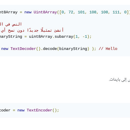
nt8Array 
=
new
Uint8Array
([
0
,
72
,
101
,
108
,
108
,
111
,
0
]
// النص في ا
// أنشئ تمثيلًا جديدًا دون نسخ أي
naryString 
=
 uint8Array
.
subarray
(
1
,
-
1
);
new
TextDecoder
().
decode
(
binaryString
)
);
// Hello
إلى بايتات.
coder 
=
new
TextEncoder
();