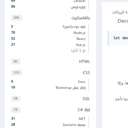
69
Laravel
96
ووردبريس
JavaScri بقراءة البيانات
جافاسكربت
505
5
لغة TypeScript
70
Node.js
52
let de
React
21
Vue.js
(و 3 أكثر)
HTML
82
CSS
215
6
Sass
يزها، وإلا
19
إطار عمل Bootstrap
SQL
لك عندما تأخذ
59
لغة C#‎
79
31
‎.NET
28
منصة Xamarin