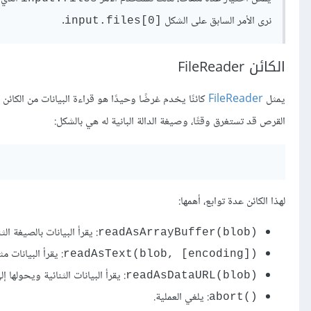
نرى الأمر السابق على الشكل
.
[input.files[0
الكائن FileReader
يمثل
FileReader
كائنًا يخدم غرضًا وحيدًا هو قراءة البيانات من الكائن
القرص قد تستغرق وقتًا، وصيغة الدالة البانية له هي بالشكل:
لهذا الكائن عدة توابع، أهمها:
: يقرأ البيانات بالصيغة ا
(readAsArrayBuffer(blob
: يقرأ البيانات
([readAsText(blob, [encoding
: يقرأ البيانات الثنائية ويحولها إلى عنوان بيانات url
(readAsDataURL(blob
: يلغي العملية.
()abort