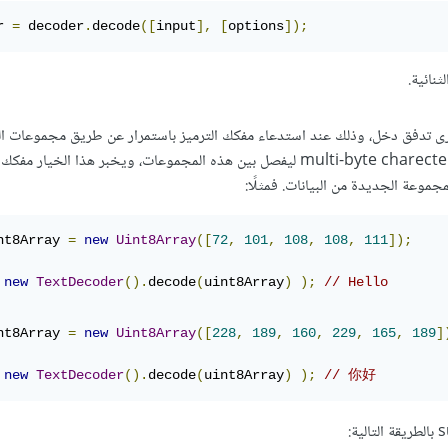
r 
=
 decoder
.
decode
([
input
],
[
options
]);
نائية.
ريد فك ترميز مجرى تدفق دخل، وذلك عند استدعاء مفكك الترميز باستمرار عن طريق مجموعات ال
القادمة، وفي هذه الحالة قد يوضع محرف من عدة بايتات multi-byte charecter ليفصل بين هذه المجموعات، ويخبر هذا الخي
جموعة الجديدة من البيانات. فمثلًا:
nt8Array 
=
new
Uint8Array
([
72
,
101
,
108
,
108
,
111
]);
new
TextDecoder
().
decode
(
uint8Array
)
);
// Hello
nt8Array 
=
new
Uint8Array
([
228
,
189
,
160
,
229
,
165
,
189
]
new
TextDecoder
().
decode
(
uint8Array
)
);
// 你好