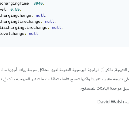
schargingTime
:
8940
,
vel
:
0.59
,
chargingchange
:
null
,
chargingtimechange
:
null
,
dischargingtimechange
:
null
,
levelchange
:
null
لنتيجة. تذكّر أنّ الواجهة البرمجية القديمة لديها مشاكل مع بطاريات أجهزة ماك و
نتيجة مقبولة تقريبًا ولكنها تصبح فاشلة تمامًا عندما تتغير المنهجية بالكامل. ن
ق موحدة البادئات للمتصفح.
David 