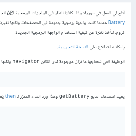
أتاح لي العمل في موزيلا وقتًا كافيًا للنظر في الواجهات البرمجية
API
الجد
Battery
عندما كانت واجهة برمجية جديدة في المتصفحات ولكنها تغيرت
كروم. لنأخذ نظرة عن كيفية استخدام الواجهة البرمجية الجديدة.
بإمكانك الاطلاع على
النسخة التجريبية
.
الوظيفة التي نحتاجها ما تزال موجودة لدى الكائن
ولكنها 
navigator
يعيد استدعاء التابع
وعدًا ورد النداء الممرّر لـ
then
يُع
getBattery