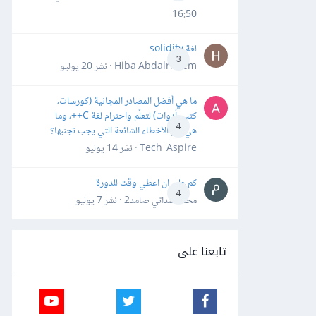
16:50
لغة solidity
3
Hiba Abdalrheem · نشر
20 يوليو
ما هي أفضل المصادر المجانية (كورسات،
كتب، أدوات) لتعلّم واحترام لغة C++، وما
4
هي أهم الأخطاء الشائعة التي يجب تجنبها؟
Tech_Aspire · نشر
14 يوليو
كم علي ان اعطي وقت للدورة
4
محمد سداتي صامد2 · نشر
7 يوليو
تابعنا على