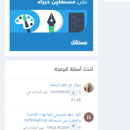
أحدث أسئلة البرمجة
سؤال عن تعلم البرمجه
Ahmed Alhafiz2 · نشر
الثلاثاء في
5
21:45
كيف ارفع مشروعي بالواجهات الأمامية
والخلفية على استضافة InfinityFree؟
4
Hiba Abdalrheem · نشر
الثلاثاء في