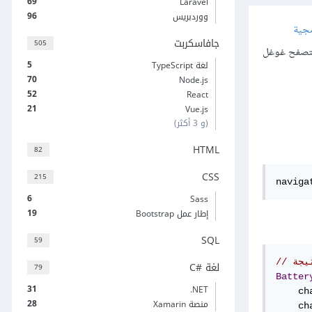
69
Laravel
96
ووردبريس
مجية
جافاسكربت
505
متصفح غوغل
5
لغة TypeScript
70
Node.js
52
React
21
Vue.js
(و 3 أكثر)
HTML
82
CSS
215
naviga
6
Sass
19
إطار عمل Bootstrap
SQL
59
نتيجة
لغة C#‎
79
Batter
31
‎.NET
    ch
28
منصة Xamarin
    ch