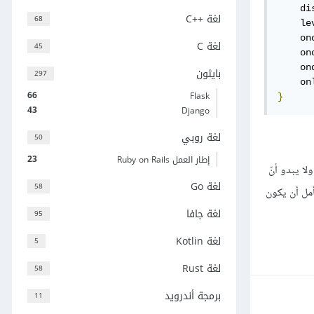
    di
لغة C++‎
68
    le
    on
لغة C
45
    on
    on
بايثون
297
    on
66
Flask
}
43
Django
لغة روبي
50
23
إطار العمل Ruby on Rails
لا يبدو أنّ
لغة Go
58
أمل أن يكون
لغة جافا
95
لغة Kotlin
5
لغة Rust
58
برمجة أندرويد
11