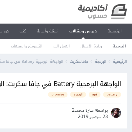
الرئيسية
دروس ومقالات
أسئلة وأجوبة
كتب
دورات
البرمجة
ريادة الأعمال
العمل الحر
التسويق والمبيعات
ا
الرئيسية
البرمجة
جافاسكربت
الواجهة البرمجية Battery في جافا سكربت: الوعود
الواجهة البرمجية Battery في جافا سكربت: الوعود
battery
api
الوعود
promise
بواسطة سارة محمد2
23 سبتمبر 2019