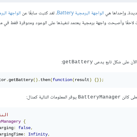
يدة، وإحداها هي
الواجهة البرمجية Battery
. لقد كتبت سابقًا عن
الواجهة البر
 لاحقًا وأصبحت واجهة برمجية يعتمد تنفيذها على الوعود ومتوفرة فقط في 
الآن على شكل تابع يدعى
:
getBattery
tor
.
getBattery
().
then
(
function
(
result
)
{});
طى كائن
يوفر المعلومات التالية كمثال:
BatteryManager
// ال
yManagery
{
arging
:
false
,
argingTime
:
Infinity
,