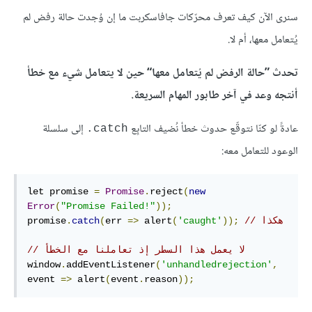
سنرى الآن كيف تعرف محرّكات جافاسكربت ما إن وُجدت حالة رفض لم
يُتعامل معها، أم لا.
تحدث ”حالة الرفض لم يُتعامل معها“ حين لا يتعامل شيء مع خطأ
أنتجه وعد في آخر طابور المهام السريعة.
عادةً لو كنّا نتوقّع حدوث خطأ نُضيف التابِع
إلى سلسلة
‎.catch
الوعود للتعامل معه:
let promise 
=
Promise
.
reject
(
new
Error
(
"Promise Failed!"
));
// هكذا
));
'caught'
(
 alert
=>
err 
(
catch
.
promise
// لا يعمل هذا السطر إذ تعاملنا مع الخطأ
window
.
addEventListener
(
'unhandledrejection'
,
event 
=>
 alert
(
event
.
reason
));