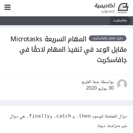
جافاسكربت
المهام السريعة Microtasks
دليل تعلم جافاسكربت
مقابل الوعد في تنفيذ المهام لاحقًا في
جافاسكربت
بواسطة صفا الفليج
30 يوليو 2020
دوال المُعاملة للوعود
و
و
هي دوال
‎.finally
‎.catch
‎.then
غير متزامنة، دومًا.