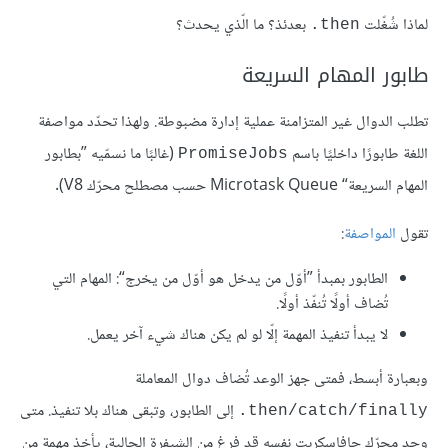
لماذا شُغّلت
بعدئذ؟ ما الّذي يحدث؟
‎.then
طابور المهام السريعة
تطلب الدوال غير المتزامنة عملية إدارة مضبوطة. ولهذا تحدّد مواصفة
اللغة طابورًا داخليًا باسم
(غالبًا ما نسمّيه ”بطابور
PromiseJobs
المهام السريعة“ Microtask Queue حسب مصطلح محرّك V8).
تقول
المواصفة
:
الطابور بمبدأ ”أوّل من يدخل هو أوّل من يخرج“: المهام التي
تُضاف أولًا تُنفّذ أولًا.
لا يبدأ تنفيذ المهمة إلّا لو لم يكن هناك شيء آخر يعمل.
وبعبارة أبسط، فمتى جهز الوعد تُضاف دوال المعاملة
إلى الطابور، وتبقى هناك بلا تنفيذ. متى
‎.then/catch/finally
وجد محرّك جافاسكربت نفسه قد فرغ من الشيفرة الحالية، يأخذ مهمة من