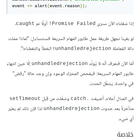
event 
=>
 alert
(
event
.
reason
));
إذا شغلناه الآن سنرى
أولًا ثم
.
caught
Promise Failed!
لو بقينا نجهل طريقة عمل طابور المهام السريعة فسنتساءل: ”لماذا عملت
دالة المُعاملة
؟ الخطأ والتقطناه!“.
unhandledrejection
أمّا الآن فنعرف أنّه لا يُولّد
إلّا حين انتهاء
unhandledrejection
طابور المهام السريعة: فيفحص المحرّك الوعود وإن وجد حالة ”رفض“
في واحدة، يشغّل الحدث.
في المثال أعلاه، أضيفت
وشغّلت من قِبل
setTimeout
.catch
متأخرةً بعد حدوث
لذا فإن ذلك لم يغيّر
unhandledrejection
أي شيء.
خلاصة