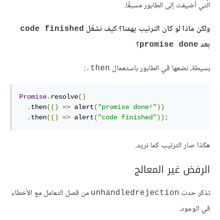
الّتي أُضيفت إلى الطابور مسبقًا.
ولكن ماذا لو كان الترتيب يهمّنا؟ كيف نشغّل
code finished
بعد
؟
promise done
بسيطة، نضعها في الطابور باستعمال
:
‎.then
Promise
.
resolve
()
.
then
(()
=>
 alert
(
"promise done!"
))
.
then
(()
=>
 alert
(
"code finished"
));
هكذا صار الترتيب كما نريد.
الرفض غير المعالج
تذكر حدث
من فصل التعامل مع الأخطاء
unhandledrejection
في الوعود.