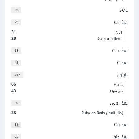
SQL
59
لغة C#‎
79
31
‎.NET
28
منصة Xamarin
لغة C++‎
68
لغة C
45
بايثون
297
66
Flask
43
Django
لغة روبي
50
23
إطار العمل Ruby on Rails
لغة Go
58
لغة جافا
95