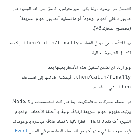
التعامل مع الوعود دومًا يكون غير متزامن، إذ تمرّ إجراءات الوعود في
طابور داخلي ”لمهام الوعود“ أو ما نسمّيه ”بطابور المهام السريعة“
(مصطلح المحرّك V8).
بهذا لا تُستدعى دوال المُعاملة
إلّا بعد
‎.then/catch/finally
اكتمال الشيفرة الحالية.
ولو أردنا أن نضمن تشغيل هذه الأسطر بعينها بعد
فيمكننا إضافتها إلى استدعاء
‎.then/catch/finally
في السلسلة.
‎.then
في معظم محركات جافاسكربت، بما في ذلك المتصفحات و Node.js،
يرتبط مفهوم المهام السريعة ارتباطًا وثيقًا بـ "حلقة الأحداث" والمهام
الكبيرة "macrotasks". نظرًا لأنها لا تملك علاقة مباشرة بالوعود، لذا
فإننا شرحناها في جزء آخر من السلسلة التعليمية، في الفصل
Event