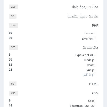
مقالات برمجة عامة
260
مقالات برمجة متقدمة
58
PHP
240
69
Laravel
96
ووردبريس
جافاسكربت
505
5
لغة TypeScript
70
Node.js
52
React
21
Vue.js
(و 3 أكثر)
HTML
82
CSS
215
6
Sass
19
إطار عمل Bootstrap