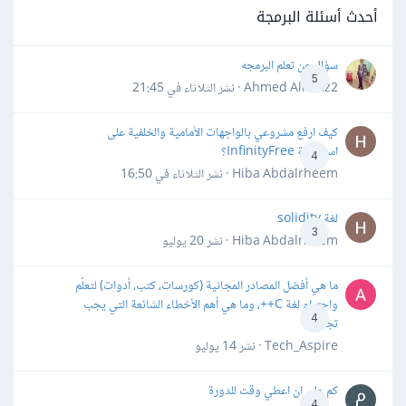
أحدث أسئلة البرمجة
سؤال عن تعلم البرمجه
5
Ahmed Alhafiz2 · نشر
الثلاثاء في 21:45
كيف ارفع مشروعي بالواجهات الأمامية والخلفية على
استضافة InfinityFree؟
4
Hiba Abdalrheem · نشر
الثلاثاء في 16:50
لغة solidity
3
Hiba Abdalrheem · نشر
20 يوليو
ما هي أفضل المصادر المجانية (كورسات، كتب، أدوات) لتعلّم
واحترام لغة C++، وما هي أهم الأخطاء الشائعة التي يجب
4
تجنبها؟
Tech_Aspire · نشر
14 يوليو
كم علي ان اعطي وقت للدورة
4