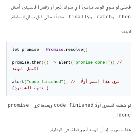
فحتّى لو سويَ الوعد مباشرةً (أي سواءً أنُجز أو رُفض) فالشيفرة أسفل
و
و
ستُنفّذ حتّى قبل دوال المعاملة.
‎.finally
‎.catch
‎.then
لاحِظ:
let promise 
=
Promise
.
resolve
();
promise
.
then
(()
=>
 alert
(
"promise done!"
))
// 
اكتمل الوعد
// ‫نرى هذا النص أولًا 
);
"code finished"
(
alert
(انتهت الشيفرة)
لو شغّلته فسترى أولًا
وبعدها ترى
promise 
code finished
.
done!
هذا… غريب إذ أن الوعد أنجز قطعًا في البداية.