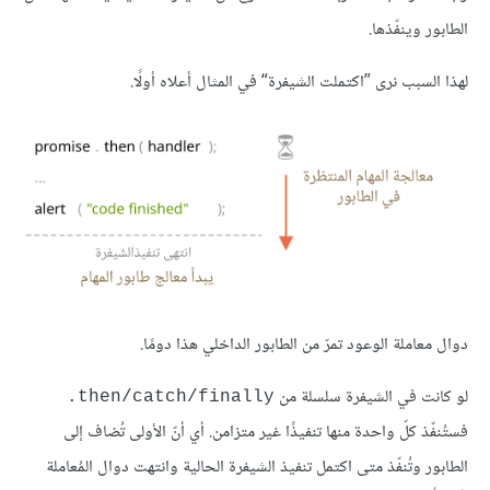
الطابور وينفّذها.
لهذا السبب نرى ”اكتملت الشيفرة“ في المثال أعلاه أولًا.
دوال معاملة الوعود تمرّ من الطابور الداخلي هذا دومًا.
لو كانت في الشيفرة سلسلة من
‎.then/catch/finally
فستُنفّذ كلّ واحدة منها تنفيذًا غير متزامن. أي أنّ الأولى تُضاف إلى
الطابور وتُنفّذ متى اكتمل تنفيذ الشيفرة الحالية وانتهت دوال المُعاملة