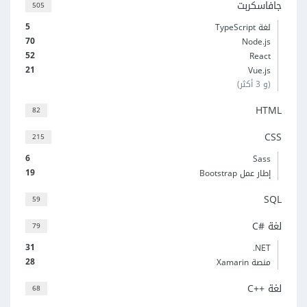
جافاسكربت
505
5
لغة TypeScript
70
Node.js
52
React
21
Vue.js
(و 3 أكثر)
HTML
82
CSS
215
6
Sass
19
إطار عمل Bootstrap
SQL
59
لغة C#‎
79
31
‎.NET
28
منصة Xamarin
لغة C++‎
68