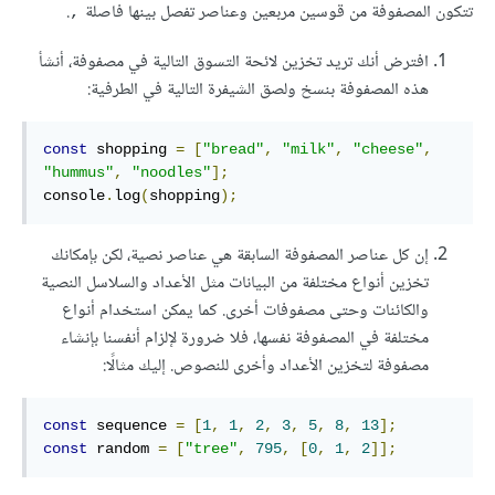
تتكون المصفوفة من قوسين مربعين وعناصر تفصل بينها فاصلة
.
,
افترض أنك تريد تخزين لائحة التسوق التالية في مصفوفة، أنشأ
هذه المصفوفة بنسخ ولصق الشيفرة التالية في الطرفية:
const
 shopping 
=
[
"bread"
,
"milk"
,
"cheese"
,
"hummus"
,
"noodles"
];
console
.
log
(
shopping
);
إن كل عناصر المصفوفة السابقة هي عناصر نصية، لكن بإمكانك
تخزين أنواع مختلفة من البيانات مثل الأعداد والسلاسل النصية
والكائنات وحتى مصفوفات أخرى. كما يمكن استخدام أنواع
مختلفة في المصفوفة نفسها، فلا ضرورة لإلزام أنفسنا بإنشاء
مصفوفة لتخزين الأعداد وأخرى للنصوص. إليك مثالًا:
const
 sequence 
=
[
1
,
1
,
2
,
3
,
5
,
8
,
13
];
const
 random 
=
[
"tree"
,
795
,
[
0
,
1
,
2
]];