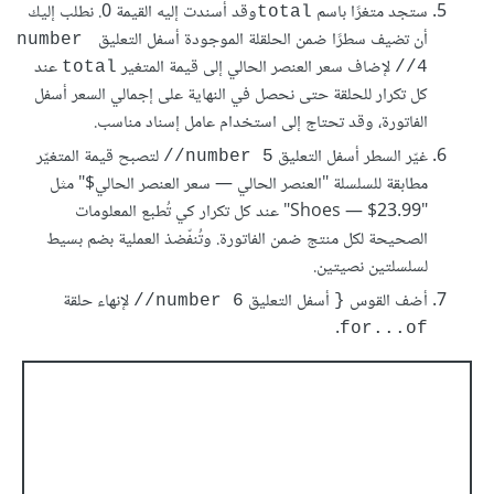
ستجد متغرًا باسم
وقد أسندت إليه القيمة 0. نطلب إليك
total
أن تضيف سطرًا ضمن الحلقلة الموجودة أسفل التعليق
number 
ﻹضاف سعر العنصر الحالي إلى قيمة المتغير
عند
total
4//
كل تكرار للحلقة حتى نحصل في النهاية على إجمالي السعر أسفل
الفاتورة، وقد تحتاج إلى استخدام عامل إسناد مناسب.
غيّر السطر أسفل التعليق
لتصبح قيمة المتغيّر
number 5//
مطابقة للسلسلة "العنصر الحالي — سعر العنصر الحالي$" مثل
"Shoes — $23.99" عند كل تكرار كي تُطبع المعلومات
الصحيحة لكل منتج ضمن الفاتورة. وتُنفّضذ العملية بضم بسيط
لسلسلتين نصيتين.
أضف القوس
أسفل التعليق
ﻹنهاء حلقة
number 6//
{
.
for...of