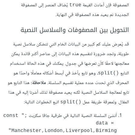
المصفوفة فإن أعادت القيمة
يُضاف العنصر إلى المصفوفة
true
الجديدة ثم يعيد هذه المصفوفة في النهاية.
التحويل بين المصفوفات والسلاسل النصية
قد يُعرض عليك كم كبير من البيانات الخام التي تتضكن سلاسل نصية
طويلة، وتجد ضرورة لتقسيم هذه البيانات إلى عناصر أكثر فائدة يمكن
معالجتها لاحقًا كأن تعرضها في جدول. يمكنك في هذه الحالة استخدام
التابع
، وهو تابع يأخذ في أبسط أشكاله معاملًا واحدًا هو
()split
المحرف الذي تحدث عنده عملية تقسيم السلسلة.
ملاحظة:
هذا التابع هو
تابع لمعالجة السلاسل النصية لكنه يعيد مصفوفة لذلك أشرنا إليه في هذا
المقال. ولمعرفة طريقة عمل
اتبع الخطوات التالية:
()split
أنشئ السلسلة النصية التالية في طرفية جافا سكربت
;"const 
data = 
"Manchester,London,Liverpool,Birming