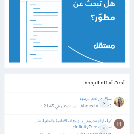
أحدث أسئلة البرمجة
سؤال عن تعلم البرمجه
5
Ahmed Alhafiz2 · نشر
الثلاثاء في 21:45
كيف ارفع مشروعي بالواجهات الأمامية والخلفية على
استضافة InfinityFree؟
4