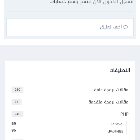
فسجل الدخول الآن
لتنشر باسم حسابك.
أضف تعليق
التصنيفات
مقالات برمجة عامة
260
مقالات برمجة متقدمة
58
PHP
240
69
Laravel
96
ووردبريس