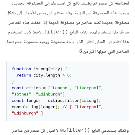
لمضاعفة كل عنصر ثم يضيف ناتج كل استدعاء إلى المصفوفة الجديدة
ويعيد هذه المصفوفة في النهاية. وقد تحتاج في بعض اﻷحيان إلى تشكل
مصفوفة جديدة تضم عناصر من مصفوفة قديمة إذا حققت هذه العناصر
شرطًا ما، استخدم لهذه الغاية التابع
. لاحظ كيف نستخدم
()filter
هذا التابع في المثال التالي الذي يأخذ مصفوفة ويعيد مصفوفة تضم فقط
العناصر التي طولها أكبر من 8:
function
 isLong
(
city
)
{
return
 city
.
length 
>
8
;
}
const
 cities 
=
[
"London"
,
"Liverpool"
,
"Totnes"
,
"Edinburgh"
];
const
 longer 
=
 cities
.
filter
(
isLong
);
console
.
log
(
longer
);
// [ "Liverpool", 
"Edinburgh" ]
وكذلك يستدعي التابع
دالة لاختبار كل عنصر من عناصر
()filter