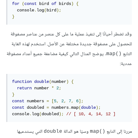
for
(
const
 bird 
of
 birds
)
{
  console
.
log
(
bird
);
}
وقد تضطر أحيانًا إلى تنفيذ عملية ما على كل عنصر من عناصر مصفوفة
للحصول على مصفوفة جديدة مختلفة عن اﻷصل. استخدم لهذه الغاية
التابع
. يوضح المثال التالي كيفية مضاعفة جميع أعداد مصفوفة
()map
عددية:
function
double
(
number
)
{
return
 number 
*
2
;
}
const
 numbers 
=
[
5
,
2
,
7
,
6
];
const
 doubled 
=
 numbers
.
map
(
double
);
console
.
log
(
doubled
);
// [ 10, 4, 14, 12 ]
مررنا إلى التابع
وسيًا هو الدالة
التي يستدعيها
double
()map