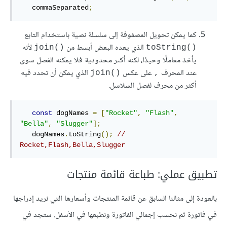
   commaSeparated
;
كما يمكن تحويل المصفوفة إلى سلسلة نصية باستخدام التابع
الذي يعده البعض أبسط من
لأنه
()join
()toString
يأخذ معاملًا وحيدًا، لكنه أكثر محدودية فلا يمكنه الفصل سوى
عند المحرف
على عكس
الذي يمكن أن تحدد فيه
()join
,
أكثر من محرف لفصل السلاسل.
const
 dogNames 
=
[
"Rocket"
,
"Flash"
,
"Bella"
,
"Slugger"
];
   dogNames
.
toString
();
// 
Rocket,Flash,Bella,Slugger
تطبيق عملي: طباعة قائمة منتجات
بالعودة إلى مثالنا السابق عن قائمة المنتجات وأسعارها التي نريد إدراجها
في فاتورة ثم نحسب إجمالي الفاتورة ونطبعها في اﻷسفل. ستجد في