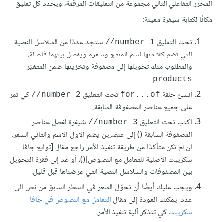
المحرر التفاعلي التالي مجموعة من التعليقات المرقمة، ويحدد كل تعليق
مكانًا لكتابة شيفرة معينة:
تحت التعليق
ستجد عددًا من السلاسل النصية
number 1//
التي تضم كلا منها اسم المنتج وسعره ويفصل بينهما فاصلة.
والمطلوب منك تحويلها إلى مصفوفة وتخزينها ضمن المتغيّر
products
أنشئ حلقة
تحت التعليق
كي تمر
number 2//
for...of
على جميع عناصر المصفوفة السابقة.
اكتب تحت التعليق
شيفرة لفصل عناصر
number 3//
المصفوفة السابقة () إلى عنصرين يضم اﻷول الاسم والثاني السعر.
إن لم تكن متأكدًا من طريقة تنفيذ اﻷمر راجع مقال [توابع جافا
سكريبت اﻷصلية للتعامل مع النصوص]()، أو عد إلى فقرة التحويل
بين المصفوفات والسلاسل النصية التي عرضناها قبل قليل.
ويجب عليك أيضًا أن تحوّل السعر في السطر السابق من نص إلى
عدد. يمكنك العودة إلى مقال
التعامل مع النصوص في جافا
سكريبت
كي تتذكر آلية تنفيذ اﻷمر.