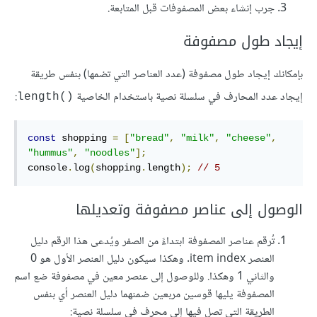
جرب إنشاء بعض المصفوفات قبل المتابعة.
إيجاد طول مصفوفة
بإمكانك إيجاد طول مصفوفة (عدد العناصر التي تضمها) بنفس طريقة
إيجاد عدد المحارف في سلسلة نصية باستخدام الخاصية
:
()length
const
 shopping 
=
[
"bread"
,
"milk"
,
"cheese"
,
"hummus"
,
"noodles"
];
console
.
log
(
shopping
.
length
);
// 5
الوصول إلى عناصر مصفوفة وتعديلها
تُرقم عناصر المصفوفة ابتداءً من الصفر ويُدعى هذا الرقم دليل
العنصر item index. وهكذا سيكون دليل العنصر الأول هو 0
والثاني 1 وهكذا. وللوصول إلى عنصر معين في مصفوفة ضع اسم
المصفوفة يليها قوسين مربعين ضمنهما دليل العنصر أي بنفس
الطريقة التي تصل فيها إلى محرف في سلسلة نصية: