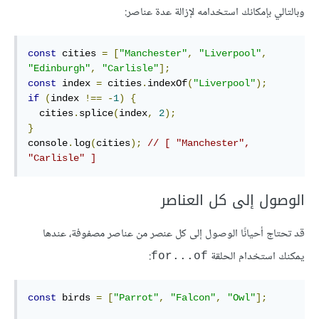
وبالتالي بإمكانك استخدامه ﻹزالة عدة عناصر:
const
 cities 
=
[
"Manchester"
,
"Liverpool"
,
"Edinburgh"
,
"Carlisle"
];
const
 index 
=
 cities
.
indexOf
(
"Liverpool"
);
if
(
index 
!==
-
1
)
{
  cities
.
splice
(
index
,
2
);
}
console
.
log
(
cities
);
// [ "Manchester", 
"Carlisle" ]
الوصول إلى كل العناصر
قد تحتاج أحيانًا الوصول إلى كل عنصر من عناصر مصفوفة، عندها
يمكنك استخدام الحلقة
:
for...of
const
 birds 
=
[
"Parrot"
,
"Falcon"
,
"Owl"
];