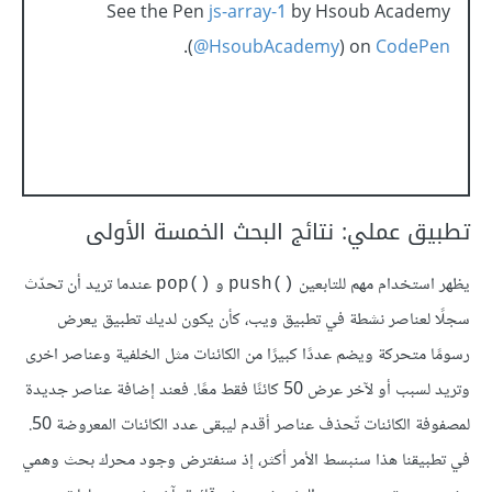
See the Pen
js-array-1
by Hsoub Academy
.
(
@HsoubAcademy
) on
CodePen
تطبيق عملي: نتائج البحث الخمسة الأولى
يظهر استخدام مهم للتابعين
و
عندما تريد أن تحدّث
()pop
()push
سجلًا لعناصر نشطة في تطبيق ويب، كأن يكون لديك تطبيق يعرض
رسومًا متحركة ويضم عددًا كبيرًا من الكائنات مثل الخلفية وعناصر اخرى
وتريد لسبب أو ﻵخر عرض 50 كائنًا فقط معًا. فعند إضافة عناصر جديدة
لمصفوفة الكائنات تّحذف عناصر أقدم ليبقى عدد الكائنات المعروضة 50.
في تطبيقنا هذا سنبسط اﻷمر أكثر، إذ سنفترض وجود محرك بحث وهمي