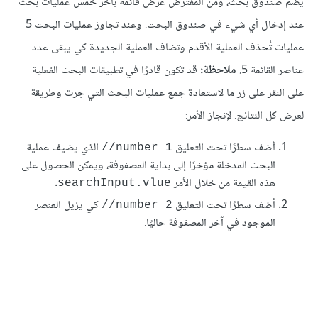
يضم صندوق بحث، ومن المفترض عرض قائمة بآخر خمس عمليات بحث
عند إدخال أي شيء في صندوق البحث. وعند تجاوز عمليات البحث 5
عمليات تُحذف العملية اﻷقدم وتضاف العملية الجديدة كي يبقى عدد
عناصر القائمة 5.
ملاحظة:
قد تكون قادرًا في تطبيقات البحث الفعلية
على النقر على زر ما لاستعادة جمع عمليات البحث التي جرت وطريقة
لعرض كل النتائج. ﻹنجاز اﻷمر:
أضف سطرًا تحت التعليق
الذي يضيف عملية
number 1//
البحث المدخلة مؤخرًا إلى بداية المصفوفة، ويمكن الحصول على
هذه القيمة من خلال اﻷمر
.
searchInput.vlue
أضف سطرًا تحت التعليق
كي يزيل العنصر
number 2//
الموجود في آخر المصفوفة حاليًا.