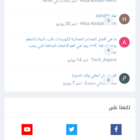
Hiba Abdalrheem · نشر
الثلاثاء في 16:50
لغة solidity
3
Hiba Abdalrheem · نشر
20 يوليو
ما هي أفضل المصادر المجانية (كورسات، كتب، أدوات) لتعلّم
واحترام لغة C++، وما هي أهم الأخطاء الشائعة التي يجب
4
تجنبها؟
Tech_Aspire · نشر
14 يوليو
كم علي ان اعطي وقت للدورة
4
محمد سداتي صامد2 · نشر
7 يوليو
تابعنا على