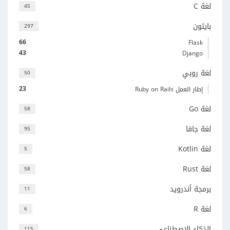
لغة C
45
بايثون
297
66
Flask
43
Django
لغة روبي
50
23
إطار العمل Ruby on Rails
لغة Go
58
لغة جافا
95
لغة Kotlin
5
لغة Rust
58
برمجة أندرويد
11
لغة R
6
الذكاء الاصطناعي
115