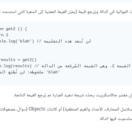
موالية في الدالة ويُرجع قيمة (يمرّر القيمة المعنية إلى الشفرة التي استدعت الد
on get2 () {

n 2

  console.log('blah') // لن تُنفذ 

results = get2()

console.log(results) // تُطبع القيمة 2، وهي القيمة 

 مفسّر جافاسكريبت يحدّد نتيجة تنفيذ العبارة ثم يُرجِع القيمة الناتجة.
تذكّر أن القيم التي يمكن لجافاسكريبت تمريرها هي إما أنواع أصلية (مثل سلاسل المحارف، الأعداد وا
ُدعِيت فيها الدالة.