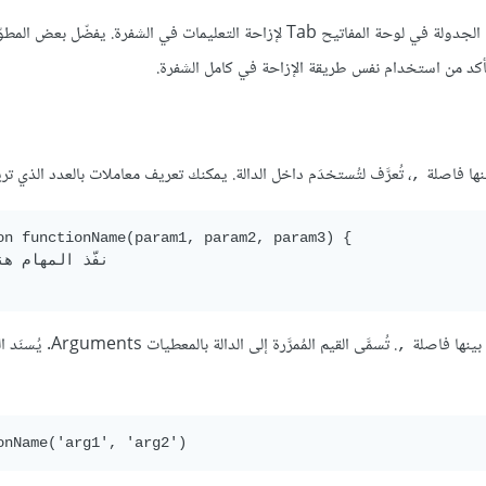
يمكنك استخدام مسافتيْن (زر المسافة في لوحة المفاتيح مرتيْن) أو مفتاح الجدولة في لوحة المفاتيح Tab لإزاحة التعليمات في الشفر
لتأكد من استخدام نفس طريقة الإزاحة في كامل الشفرة.
نها فاصلة
، تُعرَّف لتُستخدَم داخل الدالة. يمكنك تعريف معاملات بالعدد الذي تري
,
on functionName(param1, param2, param3) {

 بينها فاصلة
. تُسمَّى القيم المُمرَّرة إلى ا
,