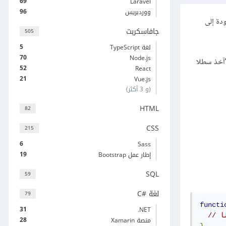
69
Laravel
96
ووردبريس
دة إلى
جافاسكربت
505
5
لغة TypeScript
70
Node.js
“آخذ سطلا
52
React
21
Vue.js
(و 3 أكثر)
HTML
82
CSS
215
6
Sass
19
إطار عمل Bootstrap
SQL
59
لغة C#‎
79
functi
31
‎.NET
ا
28
منصة Xamarin
}