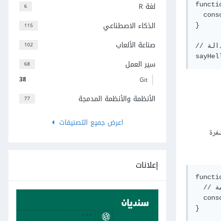
لغة R
functi
6
  cons
الذكاء الاصطناعي
115
}

صناعة الألعاب
102
// استدعاء الدالة

سير العمل
68
38
Git
الأنظمة والأنظمة المدمجة
77
اعرض جميع التصنيفات
شفرة
إعلانات
functi
  // تعليمة console.log أدناه مزاحة قليلا إلى اليمين وبالتالي فهي جزء من الدالة sayHello

  cons