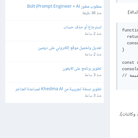
مطلوب مطور Bolt (Prompt Engineer + AI 
الة):
Developer)
منذ 38 دقيقة
استرجاع أو حذف حساب
functi
منذ 2 ساعة
  retur
هذه التعليمة
تعديل وتحميل موقع إلكتروني على دومين
}

منذ 2 ساعة
const 
تطوير برنامج على الايفون
المُرجَعة من الدالة
منذ 3 ساعة
// ملحوظة: لن تُطبَع القيمة 'blah'

تطوير نسخة تجريبية من Khedma AI لمساعدة المتاجر
منذ 3 ساعة
لقيم المنطقية) أو كائنات Objects (دوالّ، مصفوفات وكائنات).