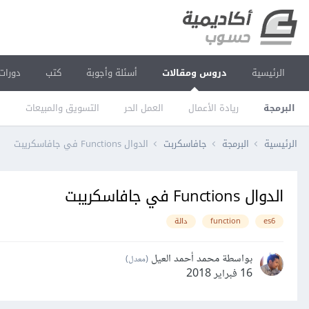
الرئيسية
دروس ومقالات
أسئلة وأجوبة
كتب
دورات
البرمجة
ريادة الأعمال
العمل الحر
التسويق والمبيعات
ا
الرئيسية
البرمجة
جافاسكربت
الدوال Functions في جافاسكريبت
الدوال Functions في جافاسكريبت
es6
function
دالة
بواسطة محمد أحمد العيل
(معدل)
16 فبراير 2018