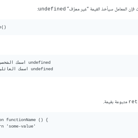
 فإن المعامل سيأخذ القيمة “غير معرَّف”
:
undefined
متبوعة بقيمة.
ret
on functionName () {

rn 'some-value'
