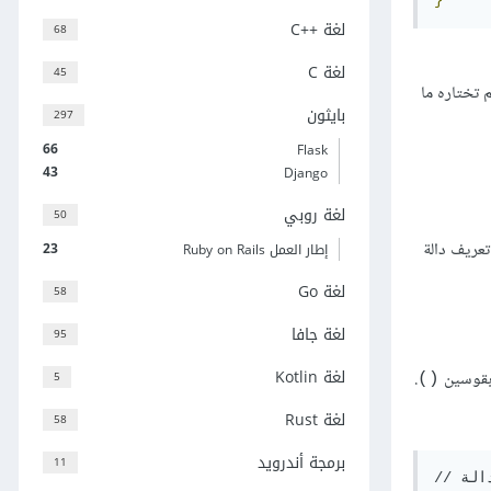
لغة C++‎
68
لغة C
45
م تختاره ما
بايثون
297
66
Flask
43
Django
لغة روبي
50
تعريف دالة
23
إطار العمل Ruby on Rails
لغة Go
58
لغة جافا
95
لغة Kotlin
ا بقوسين
.
5
()
لغة Rust
58
برمجة أندرويد
11
// تعريف الدالة
