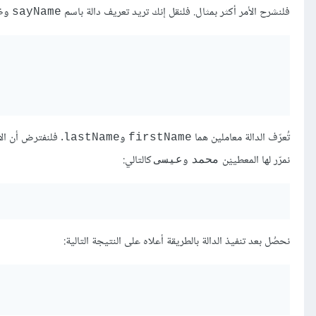
فلنشرح الأمر أكثر بمثال. فلنقل إنك تريد تعريف دالة باسم
وظي
sayName
تُعرّف الدالة معاملين هما
و
. فلنفترض أن ال
lastName
firstName
نمرّر لها المعطييْن
و
كالتالي:
محمد
عيسى
نحصُل بعد تنفيذ الدالة بالطريقة أعلاه على النتيجة التالية: