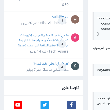
16:50
لغة solidity
functi
3
Hiba Abdalrheem · نشر
20 يوليو
ي هو ' + firstName)
لي هو ' + lastName)
ما هي أفضل المصادر المجانية (كورسات،
كتب، أدوات) لتعلّم واحترام لغة C++، وما
4
هي أهم الأخطاء الشائعة التي يجب تجنبها؟
نحو المرغوب
Tech_Aspire · نشر
14 يوليو
كم علي ان اعطي وقت للدورة
4
محمد سداتي صامد2 · نشر
7 يوليو
تابعنا على
و محمد