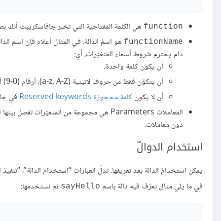
هي الكلمة المفتاحية التي تخبر جافاسكريبت أنك بصد
function
هو اسمُ الدالة. في المثال أعلاه فإن اسم الد
functionName
دام يحترم شروط أسماء المتغيّرات، أي:
أن يكون كلمة واحدة،
أن يتكوّن فقط من حروف لاتينية (a-z, A-Z)، أرقام (0-9) أو علامة تسطير سفلي
أن لا يكون
كلمة محجوزة Reserved keywords
في جاف
المعاملات Parameters هي مجموعة من المتغيّرات تفصل بينها فاصلة لاتينية
دون معاملات.
استخدام الدوالّ
يمكن استخدامُ الدالة بعد تعريفها. تدلّ العبارات “استخدام الدالة”، “تنفيذ 
في ما يلي مثال نعرّف فيه دالة باسم
ثم نستخدمها:
sayHello