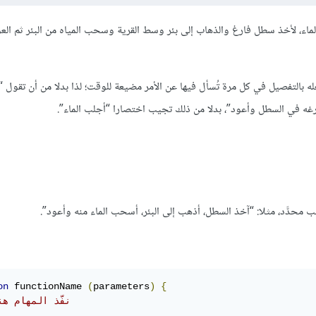
ماء، لأخذ سطل فارغ والذهاب إلى بئر وسط القرية وسحب المياه من البئر ثم العو
ه بالتفصيل في كل مرة تُسأل فيها عن الأمر مضيعة للوقت؛ لذا بدلا من أن تقول 
فرغه في السطل وأعود”، بدلا من ذلك تجيب اختصارا “أجلب الماء”.
ب محدَّد، مثلا: “آخذ السطل، أذهب إلى البئر، أسحب الماء منه وأعود”.
on
 functionName 
(
parameters
)
{
// نفّذ المهام هن