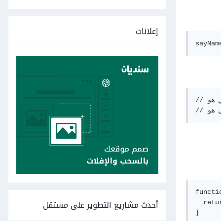
إعلانات
// اسمك الشخصي هو undefined

functi
أحدث مشاريع التطوير على مستقل
  retu