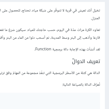
تخيّل أنك تعيش في قرية لا تتوفّر على شبكة مياه. تحتاج، للحصول على ال
المنزل.
تعاود الكرة مرات عدّة في اليوم، حسب حاجتك للمياه. سيكون شرحُ ما تفعل
فارغا وأذهب إلى البئر وسط المدينة، ثم أسحب دلوا من الماء من البئر وأ
لقد أنشأت بهذه الإجابة دالة برمجية Function.
تعريف الدوالّ
الدالة هي كتلة من الأسطر البرمجية التي تنفّذ مجموعة من المهامّ وفق ترتي
تُعرَّف الدالة بالصياغة التالية: