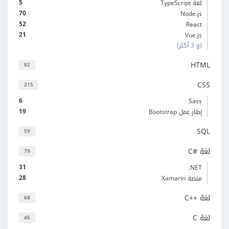
5
لغة TypeScript
70
Node.js
52
React
21
Vue.js
(و 3 أكثر)
HTML
82
CSS
215
6
Sass
19
إطار عمل Bootstrap
SQL
59
لغة C#‎
79
31
‎.NET
28
منصة Xamarin
لغة C++‎
68
لغة C
45