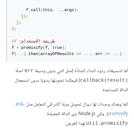
      f
.
call
(
this
,
...
args
);
});
};
};
// ‫طريقة الاستخدام:
f 
=
 promisify
(
f
,
true
);
f
(...).
then
(
arrayOfResults 
=>
...,
 err 
=>
...)
أمّا لتنسيقات ردود النداء الشاذّة (مثل التي بدون وسيط
أصلًا
err
) فيمكننا تحويلها يدويًا بدون استعمال
callback(result)‎
الدالة المساعِدة.
كما وهناك وحدات لها دوال تحويل مرنة أكثر في التعامل مثل
es6-
promisify
. وفي Node.js نرى الدالة المضمّنة
لهذا الغرض.
util.promisify