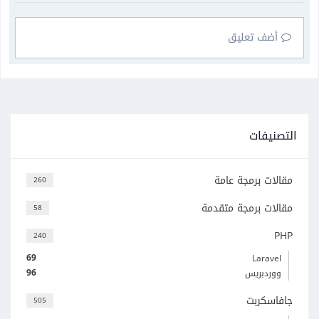
أضف تعليق
التصنيفات
مقالات برمجة عامة
260
مقالات برمجة متقدمة
58
PHP
240
69
Laravel
96
ووردبريس
جافاسكربت
505