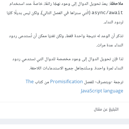
ملاحظة
: يعدّ تحويل الدوال إلى وعود نهجًا رائعًا، خاصةً عند استخدام
(الّتي سنراها في الفصل التالي)، ولكن ليس بديلًا كليًا
async/await
لردود النداء.
تذكر أن الوعد له نتيجة واحدة فقط، ولكن تقنيًا ممكن أن تُستدعى ردود
النداء عدة مرات.
لذا فإن تحويل الدوال إلى وعود مخصصة للدوال التي تستدعي ردود
النداء لمرة واحدة. وستُتجاهل جميع الاستدعاءات اللاحقة.
ترجمة -وبتصرف- للفصل
Promisification
من كتاب
The
JavaScript language
التبليغ عن مقال