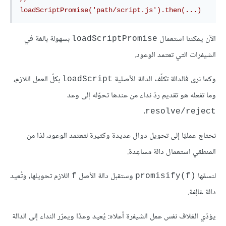
loadScriptPromise('path/script.js').then(...)
الآن يمكننا استعمال
بسهولة بالغة في
loadScriptPromise
الشيفرات التي تعتمد الوعود.
وكما نرى فالدالة تكلّف الدالة الأصلية
بكلّ العمل اللازم،
loadScript
وما تفعله هو تقديم ردّ نداء من عندها تحوّله إلى وعد
.
resolve/reject
نحتاج عمليًا إلى تحويل دوال عديدة وكثيرة لتعتمد الوعود، لذا من
المنطقي استعمال دالة مساعِدة.
لنسمّها
وستقبل دالة الأصل
اللازم تحويلها، وتُعيد
f
promisify(f)‎
دالة غالِفة.
يؤدّي الغلاف نفس عمل الشيفرة أعلاه: يُعيد وعدًا ويمرّر النداء إلى الدالة