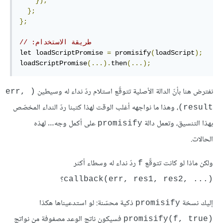
});
};
};
// ‫طريقة الاستخدام:
let loadScriptPromise 
=
 promisify
(
loadScript
);
loadScriptPromise
(...).
then
(...);
نفترض هنا بأنّ الدالة الأصلية تتوقّع استلام ردّ نداء له وسيطين
(err, 
، وهذا ما نواجهه أغلب الوقت لهذا كتبنا ردّ النداء المخصّص
result)
بهذا التنسيق، وتعمل دالة
على أكمل وجه… لهذه
promisify
الحالات.
ولكن ماذا لو كانت تتوقّع
ردّ نداء له وسطاء أكثر
f
؟
callback(err, res1, res2, ...)‎
إليك نسخة
ذكية محسّنة: لو استدعيناها هكذا
promisify
فسيكون ناتج الوعد مصفوفة من نواتج
promisify(f, true)‎