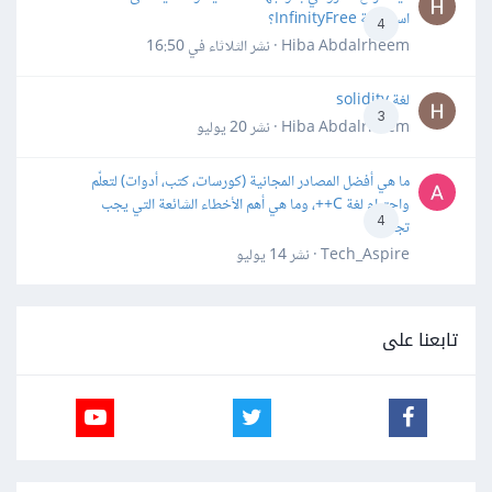
استضافة InfinityFree؟
4
Hiba Abdalrheem · نشر
الثلاثاء في 16:50
لغة solidity
3
Hiba Abdalrheem · نشر
20 يوليو
ما هي أفضل المصادر المجانية (كورسات، كتب، أدوات) لتعلّم
واحترام لغة C++، وما هي أهم الأخطاء الشائعة التي يجب
4
تجنبها؟
Tech_Aspire · نشر
14 يوليو
تابعنا على