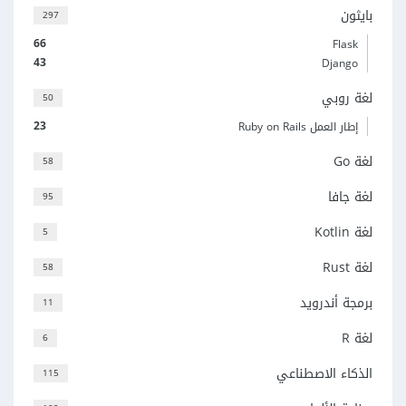
بايثون
297
66
Flask
43
Django
لغة روبي
50
23
إطار العمل Ruby on Rails
لغة Go
58
لغة جافا
95
لغة Kotlin
5
لغة Rust
58
برمجة أندرويد
11
لغة R
6
الذكاء الاصطناعي
115