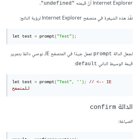
Internet Explorer أنَّ قيمته
.
"undefined"
نفِّذ هذه الشيفرة في متصفح Internet Explorer لرؤية الناتج:
let test 
=
 prompt
(
"Test"
);
لجعل الدالة
تعمل جيدًا في المتصفح IE، نوصي دائمًا بتمرير
prompt
قيمة الوسيط الثاني
:
default
let test 
=
 prompt
(
"Test"
,
''
);
// <-- IE 
للمتصفح
الدالة
confirm
الصياغة: