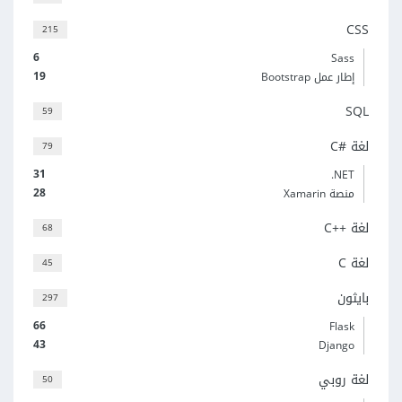
CSS
215
6
Sass
19
إطار عمل Bootstrap
SQL
59
لغة C#‎
79
31
‎.NET
28
منصة Xamarin
لغة C++‎
68
لغة C
45
بايثون
297
66
Flask
43
Django
لغة روبي
50