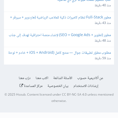
طلب تصميم صفحة هبوط ثري دي تفاعلية
منذ 40 دقيقة
مطور Full-Stack لنظام كاميرات ذكية للملاعب الرياضية (هاردوير + سيرفر + 
تطبيق جوال)
منذ 43 دقيقة
مطور (تطوير + SEO + Google Ads) لإنشاء منصة احترافية تهدف إلى جذب 
العملاء
منذ 48 دقيقة
مطلوب مطوّر تطبيقات جوال — منتج كامل (iOS + Android + خادم + لوحة 
إدارة)
منذ 59 دقيقة
عن أكاديمية حسوب
الأسئلة الشائعة
اكتب معنا
درّب معنا
إرشادات الاستخدام
بيان الخصوصية
مركز المساعدة
© 2025
Hsoub
.
Content licensed under
CC BY-NC-SA 4.0
unless mentioned
otherwise.