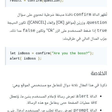
result 
=
 confirm
(
question
);
تُظهر الدالة
نافذة منبثقة شرطية تحتوي على سؤال
confirm
، وزريّن (موافق [OK] وإلغاء [CANCEL]). تكون النتيجة
question
إذا ضغط المستخدم على الزر "Ok" وتكون
عدا ذلك.
false
true
جرِّب المثال التالي في طرفيتك:
let isBoss 
=
 confirm
(
"Are you the boss?"
);
alert
(
 isBoss 
);
الخلاصة
ذكرنا في هذا المقال ثلاثة دوال للتفاعل مع مستخدمي الموقع وهي:
الدالة
: تعرض رسالة لإعلام المستخدم بشئ ما، وُتعطل
alert
كافة عمليات الصفحة حتى يتفاعل مع هذه الرسالة.
الدالة
: تعرض رسالة تطلب من المستخدم إدخال شيء
prompt