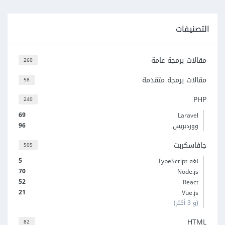
التصنيفات
مقالات برمجة عامة
260
مقالات برمجة متقدمة
58
PHP
240
69
Laravel
96
ووردبريس
جافاسكربت
505
5
لغة TypeScript
70
Node.js
52
React
21
Vue.js
(و 3 أكثر)
HTML
82