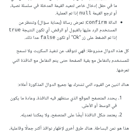
ما في حقل إدخال خاص لتعيد القيمة المدخلة في سلسلة نصية،
أو ترجع القيمة
إذا تم العملية.
null
الدالة
: تعرض رسالة (بمثابة سؤال) وتنتظر من
confirm
المستخدم الرد عليها بالقبول أو الرفض، أي تكون النتيجة
true
إذا تم الضغط على زر "Ok" أو تكون
عدا ذلك.
false
كل هذه الدوال مشروطة: فهي تتوقف عن تنفيذ السكربت ولا تسمح
للمستخدم بالتفاعل مع بقية الصفحة حتى يتم التفاعل مع النافذة التي
تعرضها.
هناك اثنين من القيود التي تشترك بها جميع الدوال المذكورة أعلاه:
يحدد المتصفح الموقع الذي ستظهر فيه النافذة، وعادة ما يكون
في الوسط أو الأعلى.
يعتمد شكل النافذة أيضًا على المتصفح، ولا يمكننا تعديله.
هذا هو ثمن البساطة. هناك طرق أخرى لإظهار نوافذ أكثر جمالًا وفاعلية،