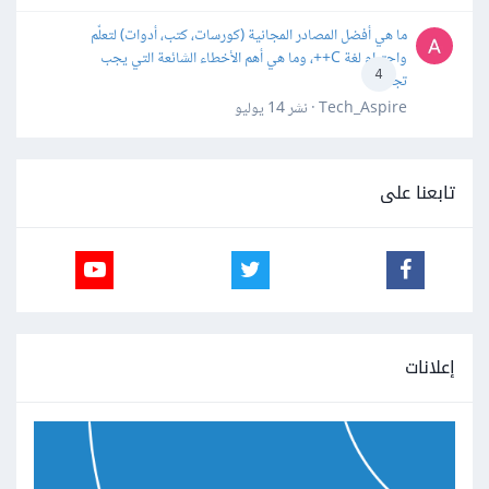
ما هي أفضل المصادر المجانية (كورسات، كتب، أدوات) لتعلّم
واحترام لغة C++، وما هي أهم الأخطاء الشائعة التي يجب
4
تجنبها؟
Tech_Aspire · نشر
14 يوليو
تابعنا على
إعلانات