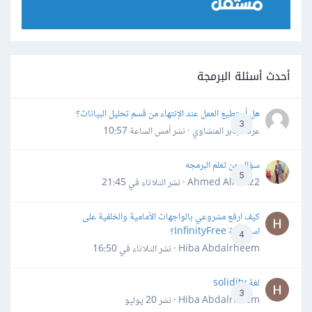
أحدث أسئلة البرمجة
هل أستطيع العمل عند الإنتهاء من قسم تحليل البيانات؟
3
عرفه جابر المنشاوي · نشر
أمس الساعة 10:57
سؤال عن تعلم البرمجه
5
Ahmed Alhafiz2 · نشر
الثلاثاء في 21:45
كيف ارفع مشروعي بالواجهات الأمامية والخلفية على
استضافة InfinityFree؟
4
Hiba Abdalrheem · نشر
الثلاثاء في 16:50
لغة solidity
3
Hiba Abdalrheem · نشر
20 يوليو