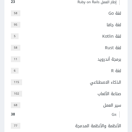
23
إطار العمل Ruby on Rails
لغة Go
58
لغة جافا
95
لغة Kotlin
5
لغة Rust
58
برمجة أندرويد
11
لغة R
6
الذكاء الاصطناعي
115
صناعة الألعاب
102
سير العمل
68
38
Git
الأنظمة والأنظمة المدمجة
77