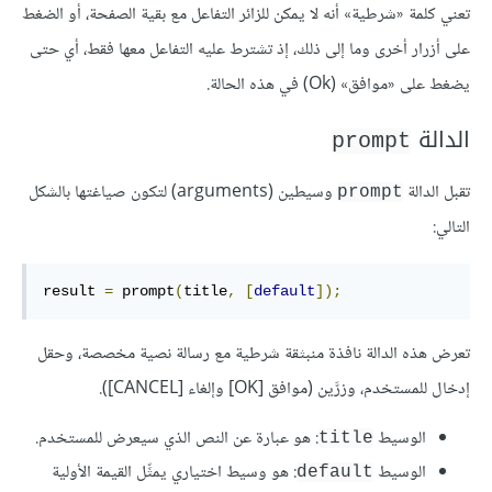
تعني كلمة «شرطية» أنه لا يمكن للزائر التفاعل مع بقية الصفحة، أو الضغط
على أزرار أخرى وما إلى ذلك، إذ تشترط عليه التفاعل معها فقط، أي حتى
يضغط على «موافق» (Ok) في هذه الحالة.
الدالة
prompt
تقبل الدالة
وسيطين (arguments) لتكون صياغتها بالشكل
prompt
التالي:
result 
=
 prompt
(
title
,
[
default
]);
تعرض هذه الدالة نافذة منبثقة شرطية مع رسالة نصية مخصصة، وحقل
إدخال للمستخدم، وزرَّين (موافق [OK] وإلغاء [CANCEL]).
الوسيط
: هو عبارة عن النص الذي سيعرض للمستخدم.
title
الوسيط
: هو وسيط اختياري يمثِّل القيمة الأولية
default