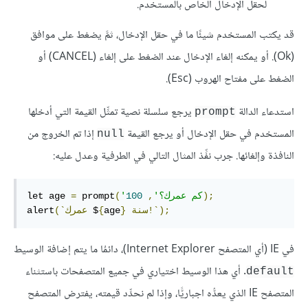
لحقل الإدخال الخاص بالمستخدم.
قد يكتب المستخدم شيئًا ما في حقل الإدخال، ثمَّ يضغط على موافق
(Ok). أو يمكنه إلغاء الإدخال عند الضغط على إلغاء (CANCEL) أو
الضغط على مفتاح الهروب (Esc).
استدعاء الدالة
يرجع سلسلة نصية تمثِّل القيمة التي أدخلها
prompt
المستخدم في حقل الإدخال أو يرجع القيمة
إذا تم الخروج من
null
النافذة وإلغائها. جرب نفِّذ المثال التالي في الطرفية وعدل عليه:
);
'كم عمرك؟'
,
100
(
 prompt
=
let age 
سنة!`);
}
age
{
 $
(`عمرك
alert
في IE (أي المتصفح Internet Explorer)، دائمُا ما يتم إضافة الوسيط
. أي هذا الوسيط اختياري في جميع المتصفحات باستثناء
default
المتصفح IE الذي يعدُّه اجباريًّا، وإذا لم نحدِّد قيمته، يفترض المتصفح