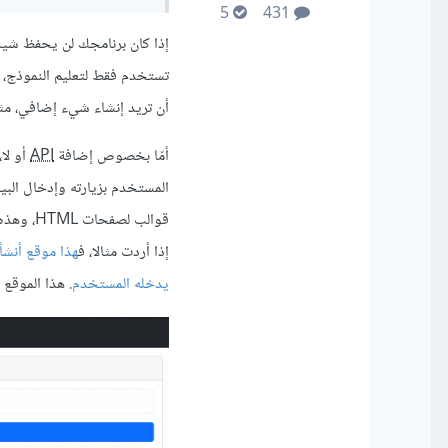
5
431
إذا كان برنامجك لن يحفظ شيئا
تستخدم فقط لتعليم النموذج، أ
أن تريد إنشاء شيء إضافي، مث
أمّا بخصوص إضافة
API
أو لا
المستخدم بزيارته وإدخال البي
قوالب ل
إذا أردت مثالا، ف
يدخله المستخدم
. هذا الموقع 