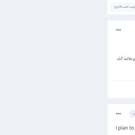
ترتيب حسب التاريخ
لى حجم البيانات ونوعها، لكن عامًة الأفضل وجود قاعدة بيانات بسيطة على الأقل مثل SQLite وطالما أنك
ب
I plan t