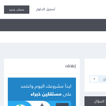
تسجيل الدخول
حساب جديد
إعلانات
ن
1
السؤال