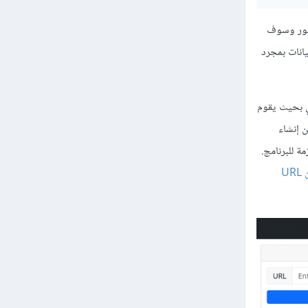
 صور وسوف
يانات بمجرد
 بحيث يقوم
اريع Flask يمكن إنشاء
زمة للبرنامج.
هذا موقع أنشأته لأحد العملاء باستخدام Flask وهو يستخدم إحدى تقنيات تعلم آلة للتحقق من URL