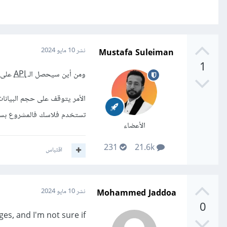
Mustafa Suleiman
نشر
10 مايو 2024
1
ومن أين سيحصل الـ ِ
API
على الب
تستخدم فلاسك فالمشروع بسيط ول
الأعضاء
231
21.6k
اقتباس
Mohammed Jaddoa
نشر
10 مايو 2024
0
es, and I'm not sure if