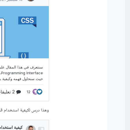
وهذا درس لكيفية استخدام قوالب HTML في Flask (مثل التي يستخدمها الموقع الم