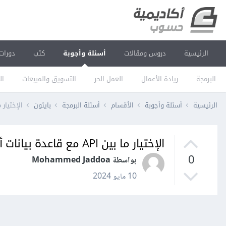
الرئيسية
دروس ومقالات
أسئلة وأجوبة
كتب
دورات
البرمجة
ريادة الأعمال
العمل الحر
التسويق والمبيعات
ال
الرئيسية
أسئلة وأجوبة
الأقسام
أسئلة البرمجة
بايثون
الإختيار ما بين API مع قاع
الإختيار ما بين API مع قاعدة بيانات أم API فقط
0
بواسطة Mohammed Jaddoa
10 مايو 2024