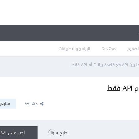
تصميم
DevOps
البرامج والتطبيقات
دة بيانات أم API فقط
متابعو
مشاركة
اطرح سؤالًا
أجب على هذا 