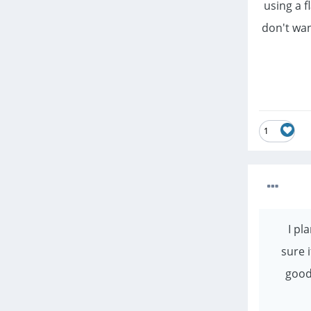
using a f
don't wan
1
I pl
sure 
good