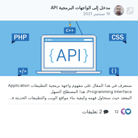
مدخل إلى الواجهات البرمجية API
10 سبتمبر 2021
سنتعرف في هذا المقال على مفهوم واجهة برمجية
التطبيقات Application
Programming Interface، هذا المصطلح السهل
المعقد حيث سنحاول فهمه وكيفية بناء مواقع الويب والتطبيقات الحديثة في يومنا هذا بالاعتماد على الواجهات البرمجية ونجيب على سؤال مهم وهو كيف ترتبط الواجهة الأمامية مع الواجهة الخلفية لتطبيق الويب أو الموقع الإلكتروني. هذا المقال هو جزء من سلسلة مقالات حول الواجهة البرمجية API وكيفية الاستفادة منها في بناء تطبيق ويب: مدخل إلى الواجهات البرمجية API الاتصال بواجهة زد البرمجية
2 تعليقات
12