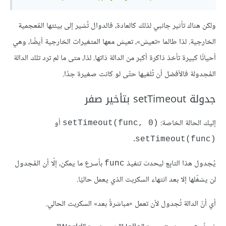
ولكن هناك تأثير جانبي لذلك كالعادة، فالدوال تُشير إلى بيئتها المُعجمية
الخارجية. لذا طالما «تعيش»، تعيش معها المتغيرات الخارجية أيضًا، وهي
أحيانًا كبيرة تأخذ ذاكرة أكبر من الدالة ذاتها. لذا، متى ما لم ترد تلك الدالة
المُجدولة فالأفضل أن تُلغيها حتّى لو كانت صغيرة جدًا.
جدولة setTimeout بتأخير صفر
إليك الحالة الخاصة:
أو
‎setTimeout(func, 0)‎
.
‎setTimeout(func)‎
يُجدول هذا التابِع ليحدث تنفيذ
بأسرع ما يمكن، إلّا أن المُجدول
‎func‎
لن يشغّلها إلا بعد انتهاء السكربت الذي يعمل حاليًا.
أي أنّ الدالة تُجدول لأن تعمل «مباشرةً بعد» السكربت الحالي.