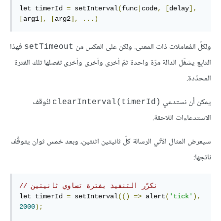
let timerId 
=
 setInterval
(
func
|
code
,
[
delay
],
[
arg1
],
[
arg2
],
...)
ولكلّ المُعاملات ذات المعنى. ولكن على العكس من
فهذا
‎setTimeout‎
التابِع يشغّل الدالة مرّة واحدة ثمّ أخرى وأخرى وأخرى تفصلها تلك الفترة
المحدّدة.
يمكن أن نستدعي
لنُوقف
‎clearInterval(timerId)‎
الاستدعاءات اللاحقة.
سيعرض المثال الآتي الرسالة كلّ ثانيتين اثنتين، وبعد خمس ثوان يتوقّف
ناتجها:
// نكرّر التنفيذ بفترة تساوي ثانيتين
let timerId 
=
 setInterval
(()
=>
 alert
(
'tick'
),
2000
);