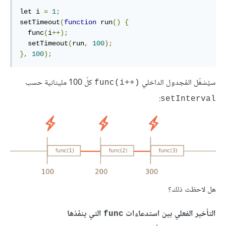
let i 
=
1
;
setTimeout
(
function
 run
()
{
  func
(
i
++);
  setTimeout
(
run
,
100
);
},
100
);
سيُشغّل المُجدول الداخلي
كلّ 100 مليثانية حسب
‎func(i++)‎
:
‎setInterval‎
هل لاحظت ذلك؟
التأخير الفعلي بين استدعاءات
التي ينفّذها
‎func‎