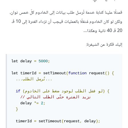
فمثلًا علينا كتابة خدمة تُرسل طلب بيانات إلى الخادوم كلّ خمس ثوان،
ولكن لو كان الخادوم مُثقلًا بالعمليات فيجب أن تزداد الفترة إلى 10 فَـ
20 فَـ 40 ثانية وهكذا…
إليك فكرة عن الشيفرة:
let delay 
=
5000
;
let timerId 
=
 setTimeout
(
function
 request
()
{
الطلب...
...نُرسل
{
الخادوم)
(لو
فشل
الطلب
لوجود
ضغط
على
if
// نزيد الفترة حتّى الطلب التالي
    delay 
*=
2
;
}
  timerId 
=
 setTimeout
(
request
,
 delay
);