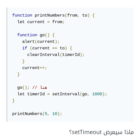
function
 printNumbers
(
from
,
 to
)
{
  let current 
=
 from
;
function
 go
()
{
    alert
(
current
);
if
(
current 
==
 to
)
{
      clearInterval
(
timerId
);
}
    current
++;
}
// هنا
();
  go
  let timerId 
=
 setInterval
(
go
,
1000
);
}
printNumbers
(
5
,
10
);
ماذا سيعرض setTimeout؟