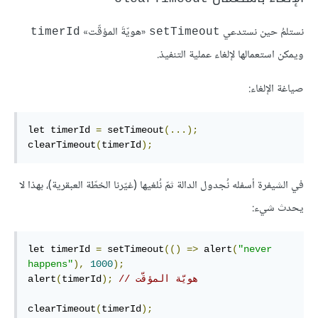
نستلمُ حين نستدعي
«هويّةَ المؤقّت»
‎timerId‎
‎setTimeout‎
ويمكن استعمالها لإلغاء عملية التنفيذ.
صياغة الإلغاء:
let timerId 
=
 setTimeout
(...);
clearTimeout
(
timerId
);
في الشيفرة أسفله نُجدول الدالة ثمّ نُلغيها (غيّرنا الخطّة العبقرية)، بهذا لا
يحدث شيء:
let timerId 
=
 setTimeout
(()
=>
 alert
(
"never 
happens"
),
1000
);
// هويّة المؤقّت
);
timerId
(
alert
clearTimeout
(
timerId
);