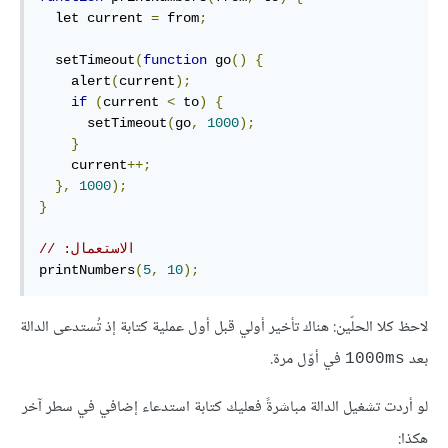
  let current 
=
 from
;
  setTimeout
(
function
 go
()
{
    alert
(
current
);
if
(
current 
<
 to
)
{
      setTimeout
(
go
,
1000
);
}
    current
++;
},
1000
);
}
// ‫الاستعمال:
printNumbers
(
5
,
10
);
لاحظ كلا الحلّين: هناك تأخير أولي قبل أول عملية كتابة إذ تُستدعى الدالة
بعد
في أوّل مرة.
‎1000ms‎
لو أردت تشغيل الدالة مباشرةً فعليك كتابة استدعاء إضافي في سطر آخر
هكذا: