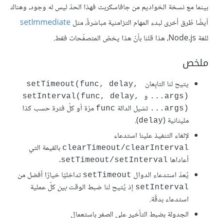
بينما مع نسخة الخواديم من جافاسكربت فهذا الحدّ ليس له وجود، وهناك
أيضًا طُرق أخرى لبدء المهام التزامنية مباشرةً، مثل
setImmediate
للغة Node.js، هذا قلنا بأنّ هذا يخصّ المتصفّحات فقط.
ملخص
يتيح لنا التابِعان
‎setTimeout(func, delay, 
و
‎setInterval(func, delay, 
...args)‎
تشيل الدالة
مرّة أو كلّ فترة حسب كذا
‎func‎
...args)‎
مليثانية (
).
‎delay‎
لإلغاء التنفيذ علينا استدعاء
بالقيمة التي
‎clearTimeout/clearInterval‎
أعاداها
.
‎setTimeout/setInterval‎
يُعدّ استدعاء الدوال
تداخليًا خيارًا أفضل من
‎setTimeout‎
إذ يُتيح لنا ضبط الوقت
بين
كلّ عملية
‎setInterval‎
استدعاء بدقّة.
الجدولة بضبط التأخير على الصفر باستعمال