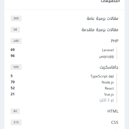
التصنيفات
مقالات برمجة عامة
260
مقالات برمجة متقدمة
58
PHP
240
69
Laravel
96
ووردبريس
جافاسكربت
505
5
لغة TypeScript
70
Node.js
52
React
21
Vue.js
(و 3 أكثر)
HTML
82
CSS
215