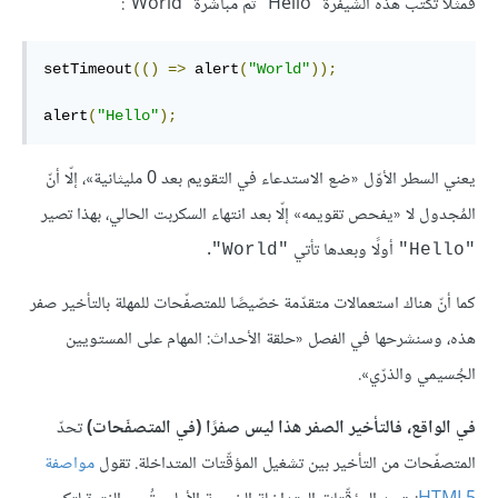
فمثلًا تكتب هذه الشيفرة "Hello" ثم مباشرة "World":
setTimeout
(()
=>
 alert
(
"World"
));
alert
(
"Hello"
);
يعني السطر الأوّل «ضع الاستدعاء في التقويم بعد 0 مليثانية»، إلّا أنّ
المُجدول لا «يفحص تقويمه» إلّا بعد انتهاء السكربت الحالي، بهذا تصير
أولًا وبعدها تأتي
.
‎"World"‎
‎"Hello"‎
كما أنّ هناك استعمالات متقدّمة خصّيصًا للمتصفّحات للمهلة بالتأخير صفر
هذه، وسنشرحها في الفصل «حلقة الأحداث: المهام على المستويين
الجُسيمي والذرّي».
في الواقع، فالتأخير الصفر هذا ليس صفرًا (في المتصفّحات)
تحدّ
المتصفّحات من التأخير بين تشغيل المؤقّتات المتداخلة. تقول
مواصفة