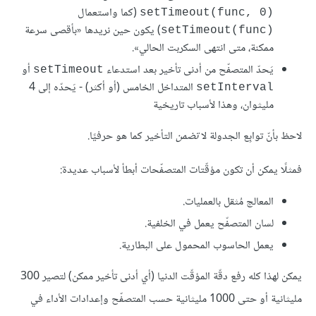
(كما واستعمال
‎setTimeout(func, 0)‎
) يكون حين نريدها «بأقصى سرعة
‎setTimeout(func)‎
ممكنة، متى انتهى السكربت الحالي».
يَحدّ المتصفّح من أدنى تأخير بعد استدعاء
أو
‎setTimeout‎
المتداخل الخامس (أو أكثر) - يَحدّه إلى 4
‎setInterval‎
مليثوان، وهذا لأسباب تاريخية
لاحظ بأنّ توابِع الجدولة لا
تضمن
التأخير كما هو حرفيًا.
فمثلًا يمكن أن تكون مؤقّتات المتصفّحات أبطأ لأسباب عديدة:
المعالج مُثقل بالعمليات.
لسان المتصفّح يعمل في الخلفية.
يعمل الحاسوب المحمول على البطارية.
يمكن لهذا كله رفع دقّة المؤقّت الدنيا (أي أدنى تأخير ممكن) لتصير 300
مليثانية أو حتى 1000 مليثانية حسب المتصفّح وإعدادات الأداء في