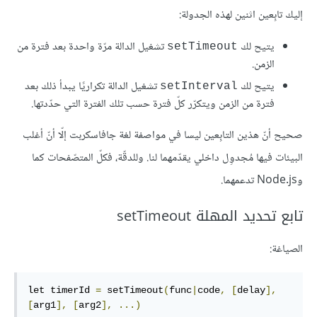
إليك تابِعين اثنين لهذه الجدولة:
يتيح لك
تشغيل الدالة مرّة واحدة بعد فترة من
‎setTimeout‎
الزمن.
يتيح لك
تشغيل الدالة تكراريًا يبدأ ذلك بعد
‎setInterval‎
فترة من الزمن ويتكرّر كلّ فترة حسب تلك الفترة التي حدّدتها.
صحيح أنّ هذين التابِعين ليسا في مواصفة لغة جافاسكربت إلّا أنّ أغلب
البيئات فيها مُجدوِل داخلي يقدّمهما لنا. وللدقّة، فكلّ المتصّفحات كما
وNode.js تدعمهما.
تابع تحديد المهلة setTimeout
الصياغة:
let timerId 
=
 setTimeout
(
func
|
code
,
[
delay
],
[
arg1
],
[
arg2
],
...)