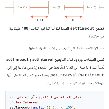
تضمن
المتداخلة لنا التأخير الثابت (100 مليثانية
‎setTimeout‎
في حالتنا).
ذلك لأنّ الاستدعاء التالي لا يُجدول إلا بعد انتهاء السابق.
كنس المهملات وردود نداء التابِعين setInterval و setTimeout
تُنشأ إشارة داخلية إلى الدالة (وتُحفظ في المُجدول) متى مرّرتها إلى إلى
، وهذا يمنع كنس الدالة على أنّها
‎setInterval/setTimeout‎
مهملات، حتّى لو لم تكن هناك إشارات إليها.
// ‫تبقى الدالة في الذاكرة حتّى يُستدعى 
`‎clearInterval‎`.
setTimeout
(
function
()
{...},
100
);