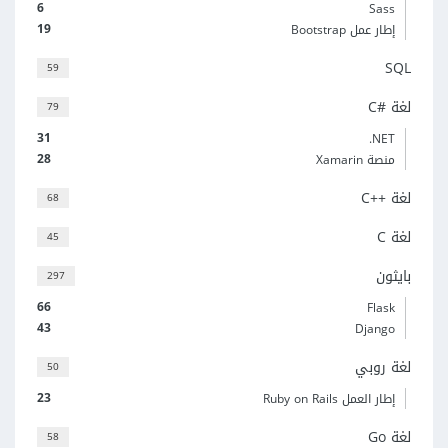
6
Sass
19
إطار عمل Bootstrap
SQL
59
لغة C#‎
79
31
‎.NET
28
منصة Xamarin
لغة C++‎
68
لغة C
45
بايثون
297
66
Flask
43
Django
لغة روبي
50
23
إطار العمل Ruby on Rails
لغة Go
58