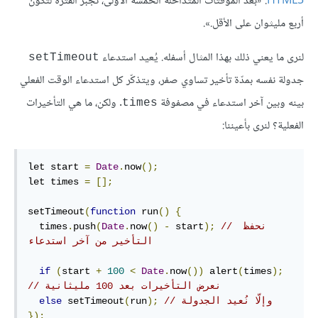
HTML5
: «بعد المؤقّتات المتداخلة الخمسة الأولى، تُجبر الفترة لتكون
أربع مليثوان على الأقل.».
لنرى ما يعني ذلك بهذا المثال أسفله. يُعيد استدعاء
‎setTimeout‎
جدولة نفسه بمدّة تأخير تساوي صفر، ويتذكّر كل استدعاء الوقت الفعلي
بينه وبين آخر استدعاء في مصفوفة
. ولكن، ما هي التأخيرات
‎times‎
الفعلية؟ لنرى بأعيننا:
let start 
=
Date
.
now
();
let times 
=
[];
setTimeout
(
function
 run
()
{
// نحفظ 
);
 start
-
()
now
.
Date
(
push
.
  times
التأخير من آخر استدعاء
if
(
start 
+
100
<
Date
.
now
())
 alert
(
times
);
// نعرض التأخيرات بعد 100 مليثانية
// وإلّا نُعيد الجدولة
);
run
(
 setTimeout
else
});