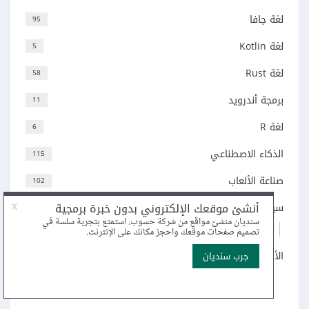
لغة جافا
95
لغة Kotlin
5
لغة Rust
58
برمجة أندرويد
11
لغة R
6
الذكاء الاصطناعي
115
صناعة الألعاب
102
سير العمل
68
38
Git
الأنظمة والأنظمة المدمجة
77
اعرض جميع التصنيفات