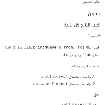
نظام التشغيل.
تمارين
اكتب الناتج كل ثانية
الأهمية: 5
اكتب الدالة
لتكتب عددًا كلّ ثانية
‎printNumbers(from, to)‎
بدءًا بِـ
وانتهاءً بِـ
.
‎to‎
‎from‎
اصنع نسختين من الحل.
واحدةً باستعمال
.
‎setInterval‎
واحدةً باستعمال
متداخلة.
‎setTimeout‎
الحل
باستعمال
:
‎setInterval‎