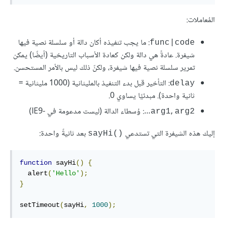
المُعاملات:
: ما يجب تنفيذه أكان دالة أو سلسلة نصية فيها
func|code
شيفرة. عادةً هي دالة ولكن كعادة الأسباب التاريخية (أيضًا) يمكن
تمرير سلسلة نصية فيها شيفرة، ولكنّ ذلك ليس بالأمر المستحسن.
: التأخير قبل بدء التنفيذ بالمليثانية (1000 مليثانية =
delay
ثانية واحدة). مبدئيًا يساوي 0.
‎, ‎
…: وُسطاء الدالة (ليست مدعومة في IE9-‎)
arg1
arg2
إليك هذه الشيفرة التي تستدعي
بعد ثانيةً واحدة:
‎sayHi()‎
function
 sayHi
()
{
  alert
(
'Hello'
);
}
setTimeout
(
sayHi
,
1000
);