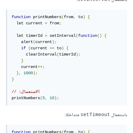
function
 printNumbers
(
from
,
 to
)
{
  let current 
=
 from
;
  let timerId 
=
 setInterval
(
function
()
{
    alert
(
current
);
if
(
current 
==
 to
)
{
      clearInterval
(
timerId
);
}
    current
++;
},
1000
);
}
// ‫الاستعمال:
printNumbers
(
5
,
10
);
باستعمال
متداخلة:
‎setTimeout‎
function
 printNumbers
(
from
,
 to
)
{