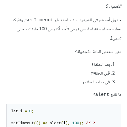
الأهمية: 5
جدول أحدهم في الشيفرة أسفله استدعاء
، وثمّ كتب
‎setTimeout‎
عملية حسابية ثقيلة لتعمل (وهي تأخذ أكثر من 100 مليثانية حتى
تنتهي).
متى ستعمل الدالة المُجدولة؟
بعد الحلقة؟
قبل الحلقة؟
في بداية الحلقة؟
ما ناتج
؟
‎alert‎
let i 
=
0
;
setTimeout
(()
=>
 alert
(
i
),
100
);
// ?