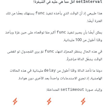
أقل مما هي عليه في الشيفرة!
‎setInterval‎
هذا طبيعي إذ أنّ الوقت الذي يأخذه تنفيذ
يستهلك بعضًا من تلك
‎func‎
الفترة أيضًا.
يمكن أيضًا بأن يصير تنفيذ
أكبر ممّا توقعناه على حين غرّة ويأخذ
‎func‎
وقتًا أطول من 100 مليثانية.
في هذه الحال ينتظر المحرّك انتهاء
ثمّ يرى المُجدول: لو انقضى
‎func‎
الوقت يشغّل الدالة
مباشرةً
.
دومًا ما تأخذ الدالة وقتًا أطول من
مليثانية في هذه الحالات
‎delay‎
الهامشية، إذ تجري الاستدعاءات واحدةً بعد الأخرى دون هوادة.
وإليك صورة
المتداخلة:
‎setTimeout‎