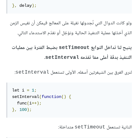
},
 delay
);
ولو كانت الدوال التي نُجدولها ثقيلة على المعالج فيمكن أن نقيس الزمن
الذي أخذتها عملية التنفيذ الحالية ونؤجّل أو نقدّم الاستدعاء التالي.
يتيح لنا تداخل التوابِع
بضبط الفترة بين عمليات
‎setTimeout‎
التنفيذ بدقّة أعلى ممّا تقدّمه
.
‎setInterval‎
لنرى الفرق بين الشيفرتين أسفله. الأولى تستعمل
:
‎setInterval‎
let i 
=
1
;
setInterval
(
function
()
{
  func
(
i
++);
},
100
);
الثانية تستعمل
متداخلة:
‎setTimeout‎