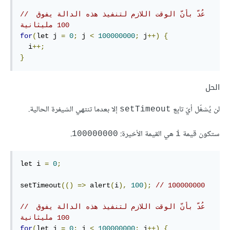
// عُدّ بأنّ الوقت اللازم لتنفيذ هذه الدالة يفوق 
100 مليثانية
for
(
let j 
=
0
;
 j 
<
100000000
;
 j
++)
{
  i
++;
}
الحل
لن يُشغّل أيّ تابِع
إلا بعدما تنتهي الشيفرة الحالية.
‎setTimeout‎
ستكون قيمة
هي القيمة الأخيرة:
.
‎100000000‎
‎i‎
let i 
=
0
;
setTimeout
(()
=>
 alert
(
i
),
100
);
// 100000000
// عُدّ بأنّ الوقت اللازم لتنفيذ هذه الدالة يفوق 
100 مليثانية
for
(
let j 
=
0
;
 j 
<
100000000
;
 j
++)
{