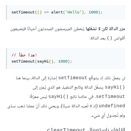
setTimeout
(()
=>
 alert
(
'Hello'
),
1000
);
مرّر الدالة لكن لا تشغّلها
يُخطئ المبرمجون المبتدئون أحيانًا فيُضيفون
أقواس
بعد الدالة:
‎()‎
// هذا خطأ!
setTimeout
(
sayHi
(),
1000
);
لن يعمل ذلك إذ يتوقّع
إشارة إلى الدالة، بينما هنا
‎setTimeout‎
يشغّل الدالة و
ناتج التنفيذ
هو الذي يُمرّر إلى
‎sayHi()‎
. في حالتنا ناتج
ليس معرّفًا
‎sayHi()‎
‎setTimeout‎
(إذ لا تُعيد الدالة شيئًا)، ويعني ذلك أنّ عملنا ذهب سدًى
‎undefined‎
ولم نُجدول أي شيء.
الإلغاء باستعمال
clearTimeout