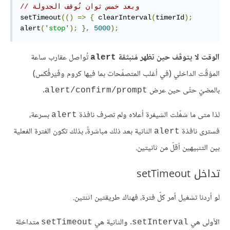
// وبعد خمس ثوان نُوقف الجدولة
setTimeout
(()
=>
{
 clearInterval
(
timerId
);
alert
(
'stop'
);
},
5000
);
الوقت لا يتوقّف حين تظهر مُنبثقة
تُواصل عقارب ساعة
‎alert‎
المؤقّت الداخلي (في أغلب المتصفّحات بما فيها كروم وفَيَرفُكس)
بالمضيّ حتّى حين عرض
.
‎alert/confirm/prompt‎
لذا متى ما شغّلت الشيفرة أعلاه ولم تصرف نافذة
بسرعة،
‎alert‎
فسترى نافذة
الثانية بعد ذلك مباشرةً، بذلك تكون الفترة الفعلية
‎alert‎
بين التنبيهين أقلّ من ثانيتين.
تداخل setTimeout
لو أردنا تشغيل أمر كلّ فترة، فهناك طريقتين اثنتين.
الأولى هي
. والثانية هي
متداخلة
‎setTimeout‎
‎setInterval‎