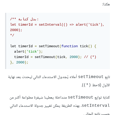
هكذا:
/** بدل كتابة:

let timerId = setInterval(() => alert('tick'), 
2000);

*/
let timerId 
=
 setTimeout
(
function
 tick
()
{
  alert
(
'tick'
);
  timerId 
=
 setTimeout
(
tick
,
2000
);
// (*)
},
2000
);
تابِع
أعلاه يُجدول الاستدعاء التالي ليحدث بعد نهاية
‎setTimeout‎
الأول (لاحظ
).
‎(*)‎
كتابة توابِع
متداخلة يعطينا شيفرة مطواعة أكثر من
‎setTimeout‎
. بهذه الطريقة يمكن تغيير جدولة الاستدعاء التالي
‎setInterval‎
حسب ناتج الحالي.