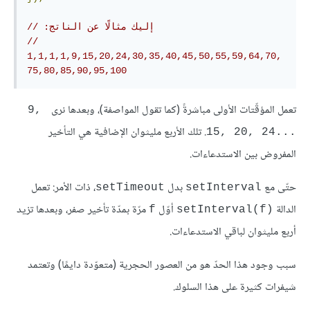
// ‫إليك مثالًا عن الناتج:
// 
1,1,1,1,9,15,20,24,30,35,40,45,50,55,59,64,70,
75,80,85,90,95,100
تعمل المؤقّتات الأولى مباشرةً (كما تقول المواصفة)، وبعدها نرى
‎9, 
. تلك الأربع مليثوان الإضافية هي التأخير
15, 20, 24...‎
المفروض بين الاستدعاءات.
حتّى مع
بدل
، ذات الأمر: تعمل
‎setTimeout‎
‎setInterval‎
الدالة
أوّل
مرّة بمدّة تأخير صفر، وبعدها تزيد
‎f‎
‎setInterval(f)‎
أربع مليثوان لباقي الاستدعاءات.
سبب وجود هذا الحدّ هو من العصور الحجرية (متعوّدة دايمًا) وتعتمد
شيفرات كثيرة على هذا السلوك.