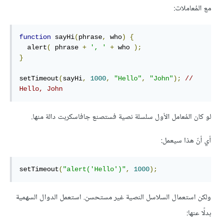
مع المُعاملات:
function
 sayHi
(
phrase
,
 who
)
{
  alert
(
 phrase 
+
', '
+
 who 
);
}
setTimeout
(
sayHi
,
1000
,
"Hello"
,
"John"
);
// 
Hello, John
لو كان المُعامل الأول سلسلة نصية فستصنع جافاسكربت دالة منها.
أي أنّ هذا سيعمل:
setTimeout
(
"alert('Hello')"
,
1000
);
ولكن استعمال السلاسل النصية غير مستحسن. استعمل الدوال السهمية
بدلًا عنها: