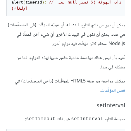
// ‫ذات الهويّة (لا تصير null بعد 
);
timerId
(
alert
الإلغاء)
يمكن أن نرى من ناتج التابِع
أنّ هويّة المؤقّت (في المتصفّحات)
‎alert‎
هي عدد. يمكن أن تكون في البيئات الأخرى أيّ شيء آخر. فمثلًا في
Node.js نستلم كائن مؤقّت فيه توابِع أخرى.
نُعيد بأن ليس هناك مواصفة عالمية متّفق عليها لهذه التوابِع، فما من
مشكلة في هذا.
يمكنك مراجعة مواصفة HTML5 للمؤقّتات (داخل المتصفّحات) في
فصل المؤقّتات
.
setInterval
صياغة التابِع
هي ذات
:
‎setTimeout‎
‎setInterval‎