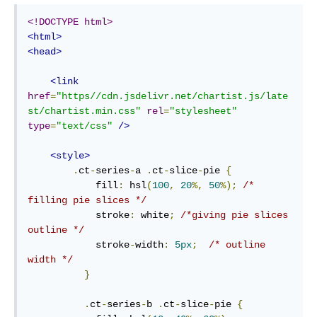
<!DOCTYPE html>
<html>
<head>
<link
href
=
"https//cdn.jsdelivr.net/chartist.js/late
st/chartist.min.css"
rel
=
"stylesheet"
type
=
"text/css"
/>
<style>
.
ct
-
series
-
a 
.
ct
-
slice
-
pie 
{
            fill
:
 hsl
(
100
,
20
%,
50
%);
/* 
filling pie slices */
            stroke
:
 white
;
/*giving pie slices 
outline */
            stroke
-
width
:
5px
;
/* outline 
width */
}
.
ct
-
series
-
b 
.
ct
-
slice
-
pie 
{