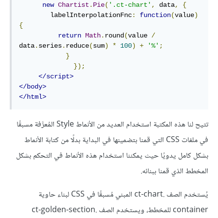
new
Chartist
.
Pie
(
'.ct-chart'
,
 data
,
{
        labelInterpolationFnc
:
function
(
value
)
{
return
Math
.
round
(
value 
/
data
.
series
.
reduce
(
sum
)
*
100
)
+
'%'
;
}
});
</script>
</body>
</html>
تتيح لنا هذه المكتبة استخدام العديد من الأنماط Style المُعرَّفة مسبقًا
في ملفات CSS التي قمنا بتضمينها في البداية بدلًا من كتابة الأنماط
بشكل كامل يدويًا حيث يمكننا استخدام هذه الأنماط في التحكم بشكل
المخطط الذي قمنا ببنائه.
يُستخدم الصف .ct-chart المبني مُسبقًا في CSS لبناء حاوية
container للمخطط، ويستخدم الصف .ct-golden-section