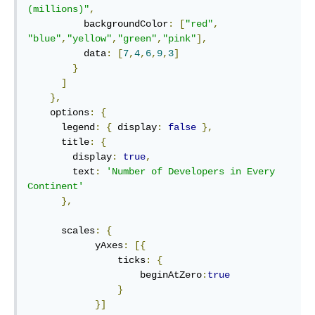
(millions)"
,
          backgroundColor
:
[
"red"
,
"blue"
,
"yellow"
,
"green"
,
"pink"
],
          data
:
[
7
,
4
,
6
,
9
,
3
]
}
]
},
    options
:
{
      legend
:
{
 display
:
false
},
      title
:
{
        display
:
true
,
        text
:
'Number of Developers in Every 
Continent'
},
      scales
:
{
            yAxes
:
[{
                ticks
:
{
                    beginAtZero
:
true
}
}]