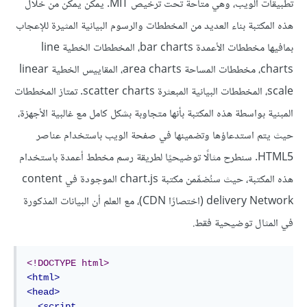
تطبيقات الويب، وهي متاحة تحت ترخيص MIT. يمكن يمكن من خلال
هذه المكتبة بناء العديد من المخططات والرسوم البيانية المثيرة للإعجاب
بمافيها مخططات الأعمدة bar charts، المخططات الخطية line
charts، مخططات المساحة area charts، المقاييس الخطية linear
scale، المخططات البيانية المبعثرة scatter charts. تمتاز المخططات
المبنية بواسطة هذه المكتبة بأنها متجاوبة بشكل كامل مع غالبية الأجهزة،
حيث يتم استدعاؤها وتضمينها في صفحة الويب باستخدام عناصر
HTML5. سنطرح مثالًا توضيحيًا لطريقة رسم مخطط أعمدة باستخدام
هذه المكتبة، حيث سنُضمِّمن مكتبة chart.js الموجودة في content
delivery Network (اختصارًا CDN)، مع العلم أن البيانات المذكورة
في المثال توضيحية فقط.
<!DOCTYPE html>
<html>
<head>
<script