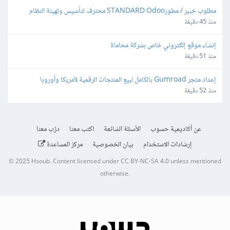
مطلوب خبير / مطورSTANDARD Odoo محترف لتأسيس وتهيئة النظام 
المحاسبي والمخزني والتقارير
منذ 45 دقيقة
إنشاء موقع إلكتروني خاص بشركة محاماة
منذ 51 دقيقة
إعداد متجر Gumroad بالكامل لبيع المنتجات الرقمية لأمريكا وأوروبا
منذ 52 دقيقة
عن أكاديمية حسوب
الأسئلة الشائعة
اكتب معنا
درّب معنا
إرشادات الاستخدام
بيان الخصوصية
مركز المساعدة
© 2025
Hsoub
.
Content licensed under
CC BY-NC-SA 4.0
unless mentioned
otherwise.