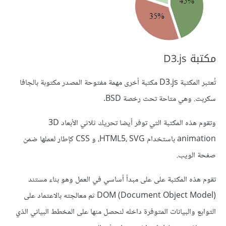
مكتبة D3.js
تُعتبر المكتبة D3.js مكتبة أخرى مهمة مفتوحة المصدر مكتوبة بالجافا
سكربت. وهي متاحة تحت رخصة BSD.
وتقوم هذه المكتبة التي توفر أيضا تحريك ثلاثي الأبعاد 3D
animation باستخدام HTML5، SVG، و CSS كإطار لعملها ضمن
صفحة الويب.
تقوم هذه المكتبة على على مبدأ أساسي في العمل وهو بناء مستند
(Document Object Model) DOM ثم معالجته بالاعتماد على
التوابع والبيانات المتوفرة داخله لنحصل منها على المخطط البياني الذي