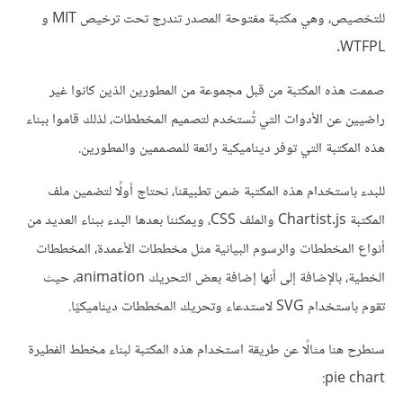
للتخصيص، وهي مكتبة مفتوحة المصدر تندرج تحت ترخيص MIT و
WTFPL.
صممت هذه المكتبة من قبل مجموعة من المطورين الذين كانوا غير
راضيين عن الأدوات التي تُستخدم لتصميم المخططات، لذلك قاموا ببناء
هذه المكتبة التي توفر ديناميكية رائعة للمصممين والمطورين.
للبدء باستخدام هذه المكتبة ضمن تطبيقنا، نحتاج أولًا لتضمين ملف
المكتبة Chartist.js والملف CSS، ويمكننا بعدها البدء ببناء العديد من
أنواع المخططات والرسوم البيانية مثل مخططات الأعمدة، المخططات
الخطية، بالإضافة إلى أنها إضافة بعض التحريك animation، حيث
تقوم باستخدام SVG لاستدعاء وتحريك المخططات ديناميكيًا.
سنطرح هنا مثالًا عن طريقة استخدام هذه المكتبة لبناء مخطط الفطيرة
pie chart: