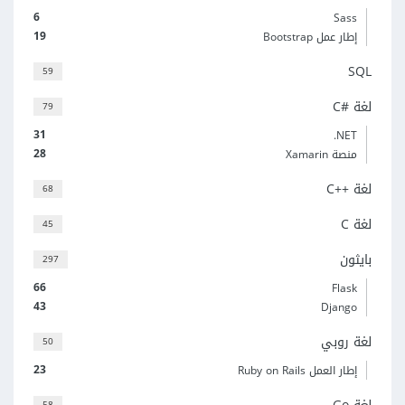
6
Sass
19
إطار عمل Bootstrap
SQL
59
لغة C#‎
79
31
‎.NET
28
منصة Xamarin
لغة C++‎
68
لغة C
45
بايثون
297
66
Flask
43
Django
لغة روبي
50
23
إطار العمل Ruby on Rails
58