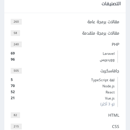
التصنيفات
مقالات برمجة عامة
260
مقالات برمجة متقدمة
58
PHP
240
69
Laravel
96
ووردبريس
جافاسكربت
505
5
لغة TypeScript
70
Node.js
52
React
21
Vue.js
(و 3 أكثر)
HTML
82
CSS
215