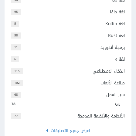
لغة Go
لغة جافا
95
لغة Kotlin
5
لغة Rust
58
برمجة أندرويد
11
لغة R
6
الذكاء الاصطناعي
115
صناعة الألعاب
102
سير العمل
68
38
Git
الأنظمة والأنظمة المدمجة
77
اعرض جميع التصنيفات