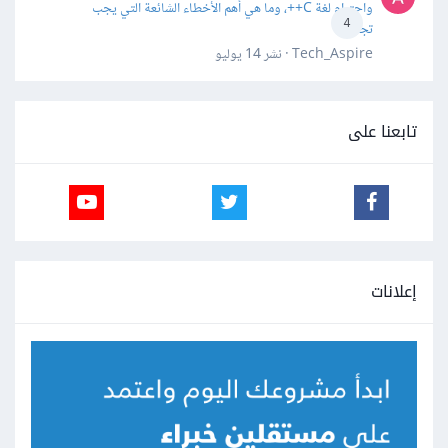
واحترام لغة C++، وما هي أهم الأخطاء الشائعة التي يجب
4
تجنبها؟
Tech_Aspire · نشر
14 يوليو
تابعنا على
إعلانات