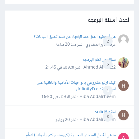
أحدث أسئلة البرمجة
هل أستطيع العمل عند الإنتهاء من قسم تحليل البيانات؟
2
عرفه جابر المنشاوي · نشر
منذ 20 ساعة
سؤال عن تعلم البرمجه
5
Ahmed Alhafiz2 · نشر
الثلاثاء في 21:45
كيف ارفع مشروعي بالواجهات الأمامية والخلفية على
استضافة InfinityFree؟
4
Hiba Abdalrheem · نشر
الثلاثاء في 16:50
لغة solidity
3
Hiba Abdalrheem · نشر
20 يوليو
ما هي أفضل المصادر المجانية (كورسات، كتب، أدوات) لتعلّم