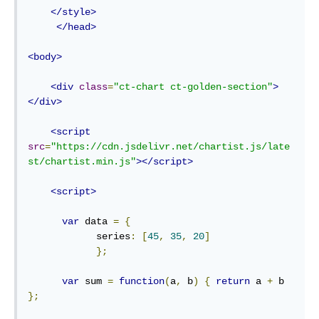
</style>
</head>
<body>
<div
class
=
"ct-chart ct-golden-section"
>
</div>
<script
src
=
"https://cdn.jsdelivr.net/chartist.js/late
st/chartist.min.js"
></script>
<script>
var
 data 
=
{
            series
:
[
45
,
35
,
20
]
};
var
 sum 
=
function
(
a
,
 b
)
{
return
 a 
+
 b 
};