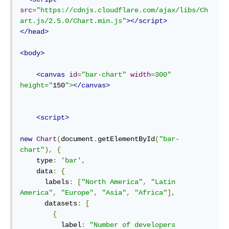
src
=
"https://cdnjs.cloudflare.com/ajax/libs/Ch
art.js/2.5.0/Chart.min.js"
></script>
</head>
<body>
<canvas
id
=
"bar-chart"
width
=
300" 
height="
150
">
</canvas>
<script>
new
Chart
(
document
.
getElementById
(
"bar-
chart"
),
{
    type
:
'bar'
,
    data
:
{
      labels
:
[
"North America"
,
"Latin 
America"
,
"Europe"
,
"Asia"
,
"Africa"
],
      datasets
:
[
{
          label
:
"Number of developers 