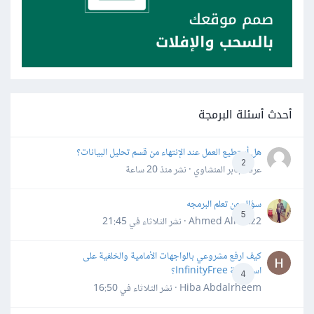
أحدث أسئلة البرمجة
هل أستطيع العمل عند الإنتهاء من قسم تحليل البيانات؟
2
عرفه جابر المنشاوي · نشر
منذ 20 ساعة
سؤال عن تعلم البرمجه
5
Ahmed Alhafiz2 · نشر
الثلاثاء في 21:45
كيف ارفع مشروعي بالواجهات الأمامية والخلفية على
استضافة InfinityFree؟
4
Hiba Abdalrheem · نشر
الثلاثاء في 16:50