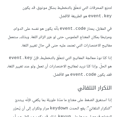
لتتبّع المحرفات التي تتعلّق بالتخطيط بشكل موثوق، قد يكون
هو الطريقة اﻷفضل.
event.key
في المقابل، يمتاز
بأنّه يكون هو نفسه على الدوام،
event.code
ومرتبطا بمكان المفتاح الملموس، حتى لو غيّر الزائر اللغة. وبذلك، ستعمل
مفاتيح الاختصارات التي تعتمد عليه حتى في حال تغيير اللغة.
إذا كنّا نودّ معالجة المفاتيح التي تتعلّق بالتخطيط، فإنّ
event.key
هو الحلّ. وإذا كنّا نريد لمفاتيح الاختصارات أن تعمل ولو عند تغيير اللغة،
فقد يكون
هو اﻷفضل.
event.code
التكرار التلقائي
إذا استغرق الضغط على مفتاح ما مدّة طويلة بما يكفي، فإنّه يبتدئ
"التكرار التلقائيّ": يقع الحدث
مرار وتكرار، إلى أن يُحرّر
keydown
المفتاح فنحصل عندها على
. لذلك قد يكون من الطبيعيّ أن
keyup