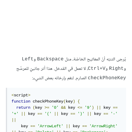
يُرجى التنبّه أنّ المفاتيح الخاصّة، مثل
و
Left
Backspace
و
و
، لا تعمل في المُدخل. هذا أثر جانبيّ للمرشّح
Ctrl+V
Right
الصارم. لنقم بإرخائه بعض الشيء:
checkPhoneKey
<
script
>
function
 checkPhoneKey
(
key
)
{
return
(
key 
>=
'0'
&&
 key 
<=
'9'
)
||
 key 
==
'+'
||
 key 
==
'('
||
 key 
==
')'
||
 key 
==
'-'
||
    key 
==
'ArrowLeft'
||
 key 
==
'ArrowRight'