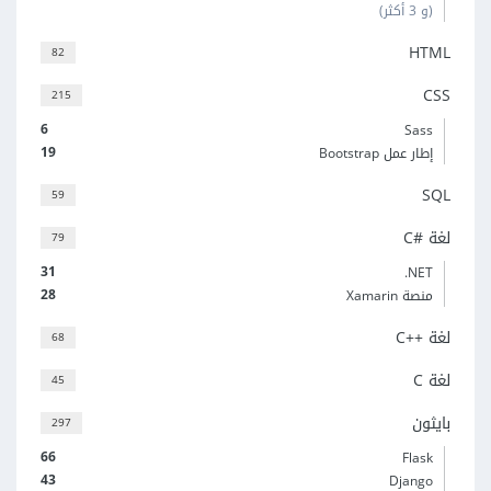
(و 3 أكثر)
HTML
82
CSS
215
6
Sass
19
إطار عمل Bootstrap
SQL
59
لغة C#‎
79
31
‎.NET
28
منصة Xamarin
لغة C++‎
68
لغة C
45
بايثون
297
66
Flask
43
Django