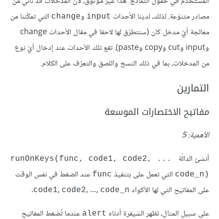
المستخدم في حقول النماذج. هذا غير موثوق، لأنّ المُدخلات قد تأتي من
مصادر متنوّعة. لذلك، لدينا الأحداث
و
التي تمكّننا من
change
input
معالجة أيّ مدخل كان (سنتطرّق لها لاحقا في مقال اﻷحداث change
وinput وcut وcopy وpaste). تقع تلك اﻷحداث عند إدخال أيّ نوع
من المدخلات، بما في ذلك النسخ واللصق والتعرّف على الكلام.
التمارين
مفاتيح الاختصارات الموسعة
الأهميّة: 5
أنشئ الدالّة
runOnKeys(func, code1, code2, ... 
التي تعمل على بتنفيذ
عند الضغط في نفس الوقت
func
code_n)‎
على المفاتيح التي لها اﻷكواد
, …,
,
.
code1
code2
code_n
على سبيل المثال، تظهر الشيفرة أدناه
عندما تُضغط المفاتيح
alert