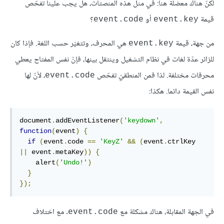
لكنّ هناك معضلة هنا: في مثل هذه المنصتات، هل يجب علينا تفحّص
قيمة
أو
؟
event.code
event.key
من جهة، قيمة
هي المحرف، وتتغيّر حسب اللغة. فإذا كان
event.key
للزائر عدّة لغات في نظام التشغيل وينتقل بينها، فإنّ نفس المفتاح يعطي
محرفات مختلفة. لذا فمن المنطقيّ تفحّص
، لأنّ لها
event.code
نفس القيمة دائما. هكذا:
document
.
addEventListener
(
'keydown'
,
function
(
event
)
{
if
(
event
.
code 
==
'KeyZ'
&&
(
event
.
ctrlKey 
||
 event
.
metaKey
))
{
    alert
(
'Undo!'
)
}
});
في الجهة المقابلة، هناك مشكلة مع
. مع اختلاف
event.code