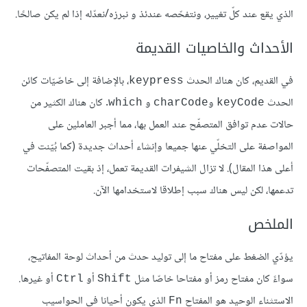
الذي يقع عند كلّ تغيير، ونتفحّصه عندئذ و نبرزه/نعدّله إذا لم يكن صالحًا.
الأحداث والخاصيات القديمة
في القديم، كان هناك الحدث
، بالإضافة إلى خاصّيّات كائن
keypress
الحدث
و
و
. كان هناك الكثير من
which
charCode
keyCode
حالات عدم توافق المتصفّح عند العمل بها، مما أجبر العاملين على
المواصفة على التخلّي عنها جميعا وإنشاء أحداث جديدة (كما بُيّنت في
أعلى هذا المقال). لا تزال الشيفرات القديمة تعمل، إذ بقيت المتصفّحات
تدعمها، لكن ليس هناك سبب إطلاقا لاستخدامها الآن.
الملخص
يؤدّي الضغط على مفتاح ما إلى توليد حدث من أحداث لوحة المفاتيح،
سواءً كان مفتاح رمز أو مفتاحا خاصّا مثل
أو
أو غيرها.
Ctrl
Shift
الاستثناء الوحيد هو المفتاح
الذي يكون أحيانا في الحواسيب
Fn