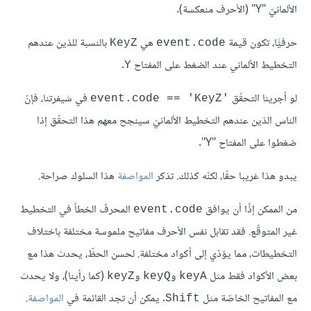
اﻷلمانيّ "Y" (اﻷحرف منعكسة).
حرفيًّا، تكون قيمة
هي
بالنسبة للذين عندهم
KeyZ
event.code
التخطيط اﻷلماني عند الضغط على المفتاح
.
Y
لو أجرينا التحقّق
‎ في شيفرتنا، فإنّ
event.code == 'KeyZ'
الناس الذين عندهم التخطيط اﻷلمانيّ سينجح معهم هذا التحقّق إذا
ضغطوا على المفتاح "Y".
يبدو هذا غريبا حقّا، لكنّه كذلك. تذكر
المواصفة
هذا السلوك صراحة.
من الممكن إذًا أن يوافق
المحرفَ الخطأ في التخطيط
event.code
غير المتوقّع. فقد تقابل نفس اﻷحرف مفاتيح ملموسة مختلفة باختلاف
التخطيطات، مما يؤدّي إلى أكواد مختلفة. لحسن الحظّ، يحدث هذا مع
بعض اﻷكواد فقط مثل
و
و
(كما رأينا)، ولا يحدث
keyZ
keyQ
keyA
مع المفاتيح الخاصّة مثل
. يمكن أن تجد القائمة في
المواصفة
.
Shift