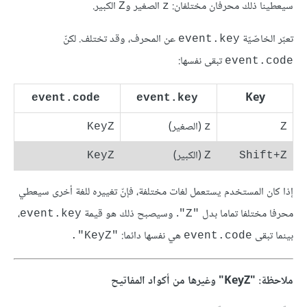
سيعطينا ذلك محرفان مختلفان:
الصغير و
الكبير.
Z
z
تعبّر الخاصّيّة
عن المحرف، وقد تختلف. لكنّ
event.key
تبقى نفسها:
event.code
Key
‏
‏
event.code
event.key
(الصغير)
KeyZ
z
Z
(الكبير)
KeyZ
Z
Shift+Z
إذا كان المستخدم يستعمل لغات مختلفة، فإنّ تغييره للغة أخرى سيعطي
محرفا مختلفا تماما بدل
. وسيصبح ذلك هو قيمة
،
event.key
"Z"
بينما تبقى
هي نفسها دائما:
"KeyZ".
event.code
ملاحظة: "KeyZ" وغيرها من أكواد المفاتيح