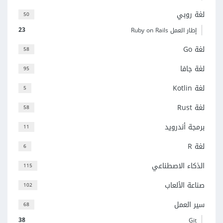
لغة روبي
50
23
إطار العمل Ruby on Rails
لغة Go
58
لغة جافا
95
لغة Kotlin
5
لغة Rust
58
برمجة أندرويد
11
لغة R
6
الذكاء الاصطناعي
115
صناعة الألعاب
102
سير العمل
68
38
Git