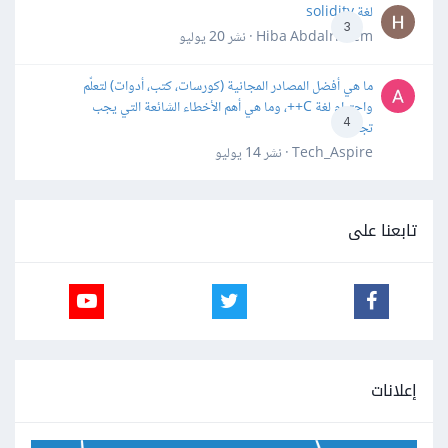
لغة solidity
3
Hiba Abdalrheem · نشر
20 يوليو
ما هي أفضل المصادر المجانية (كورسات، كتب، أدوات) لتعلّم
واحترام لغة C++، وما هي أهم الأخطاء الشائعة التي يجب
4
تجنبها؟
Tech_Aspire · نشر
14 يوليو
تابعنا على
إعلانات