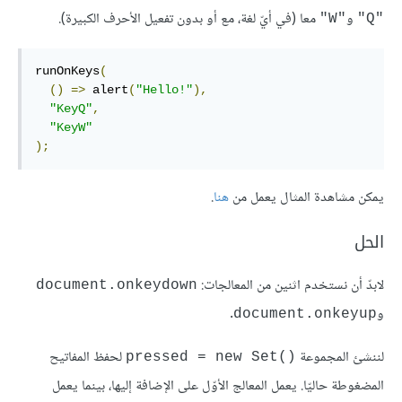
و
معا (في أيّ لغة، مع أو بدون تفعيل الأحرف الكبيرة).
"W"
"Q"
runOnKeys
(
()
=>
 alert
(
"Hello!"
),
"KeyQ"
,
"KeyW"
);
يمكن مشاهدة المثال يعمل من
هنا
.
الحل
لابدّ أن نستخدم اثنين من المعالجات:
document.onkeydown
و
.
document.onkeyup
لننشئ المجموعة
لحفظ المفاتيح
pressed = new Set()‎
المضغوطة حاليّا. يعمل المعالج اﻷوّل على الإضافة إليها، بينما يعمل