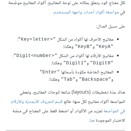
لكلّ مفتاحٍ كود يتعلّق بمكانه على لوحة المفاتيح. أكواد المفاتيح موضّحة
في
مواصفة أكواد أحداث واجهة المستخدم
.
على سبيل المثال:
مفاتيح الأحرف لها أكواد من الشكل
‏:
"Key<letter>‎"
و
وهكذا.
"KeyB"
"KeyA"
مفاتيح اﻷرقام لها أكواد من الشكل
:
"Digit<number>‎"
و
وهكذا.
"Digit1"
"Digit0"
المفاتيح الخاصّة مكوّدة بأسمائها
"Enter"
و
و
وهكذا.
"Tab"
"Backspace"
هناك عدّة تخطيطات (layouts) شائعة للوحات المفاتيح، وتعطي
المواصفة أكواد مفاتيح لكلّ منها؛ طالع
قسم الحروف اﻷبجديّة واﻷرقام
في المواصفة
لمزيد من اﻷكواد، أو اضغط فقط على المفتاح في منصّة
الاختبار الموجودة
هنا
.