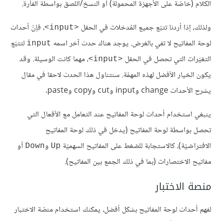
الكلام (خاصّة على اﻷجهزة المحمولة) أو النسخ/اللصق بواسطة الفأرة.
ولذلك، إذا أردنا تتبّع جميع المُدخلات في الحقل
، فإنّ أحداث
<input>
لوحة المفاتيح لا تفي بالغرض. يوجد هناك حدث آخر اسمه
لتتبّع
input
التغيّرات التي تحصل في الحقل
، مهما كانت الوسيلة. وقد
<input>
يكون الخيار اﻷفضل لهذه المهمّة. سنتناول هذا الحدث لاحقا في مقال
يشرح اﻷحداث change وinput وcut وcopy وpaste.
ينبغي استخدام أحداث لوحة المفاتيح عند التعامل مع اﻷفعال التي
تحصل بواسطة لوحة المفاتيح (يدخل في ذلك لوحة المفاتيح
الافتراضيّة)، كالاستجابة للضغط على المفاتيح السهميّة
و
أو
Down
Up
مفاتيح الاختصارات (بما في ذلك الجمع بين المفاتيح).
منصة الاختبار
لفهم أحداث لوحة المفاتيح بشكل أفضل، يمكنك استخدام منصّة الاختبار