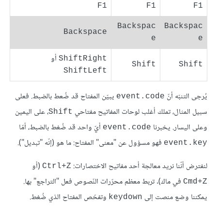
‏
F1
F1
F1
Backspac
Backspac
Backspace
e
e
أو
ShiftRight
Shift
Shift
ShiftLeft
يُرجى التنبّه أنّ
يبيّن المفتاح قد ضُعط بالضبط. فعلى
event.code
سبيل المثال، تملك أغلب لوحات المفاتيح مفتاحي
، على اليمين
Shift
وعلى اليسار. يخبرنا
أيّ واحد قد ضُغط بالضبط، أمّا
event.code
فهو مسؤول عن "معنى" المفتاح: ما هو (إنّه "تبديل").
event.key
لنفترض أنّنا نريد معالجة أحد مفاتيح الاختصارات:
(أو
Ctrl+Z
في ماك). تربط معظم محرّرات النّصوص فعل "التراجع" بها.
Cmd+Z
يمكننا وضع منصت إلى
وتفحّص المفتاح الذي ضُغط.
keydown