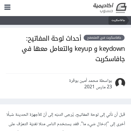
جافاسكربت
أحداث لوحة المفاتيح:
جافاسكربت في المتصفح
keydown و keyup والتعامل معها في
جافاسكربت
بواسطة محمد أمين بوقرة
23 مارس 2021
قبل أن نأتي إلى لوحة المفاتيح، يُرجى التنبّه إلى أنّ للأجهزة الحديثة سُبلًا
أخرى إلى "إدخال شيء ما". فقد يستخدم الناس مثلا تقنيّة التعرّف على