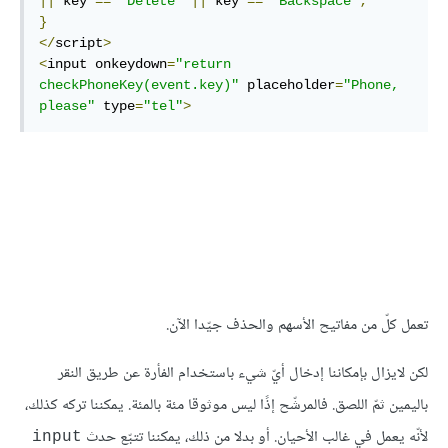
||
 key 
==
'Delete'
||
 key 
==
'Backspace'
;
}
</
script
>
<
input onkeydown
=
"return 
checkPhoneKey(event.key)"
 placeholder
=
"Phone, 
please"
 type
=
"tel"
>
تعمل كلّ من مفاتيح اﻷسهم والحذف جيّدا الآن.
لكن لايزال بإمكاننا إدخال أيّ شيء باستخدام الفأرة عن طريق النقر
باليمين ثمّ اللصق. فالمرشّح إذًا ليس موثوقا مئة بالمئة. يمكننا تركه كذلك،
لأنّه يعمل في غالب الأحيان. أو بدلا من ذلك، يمكننا تتبّع حدث
input