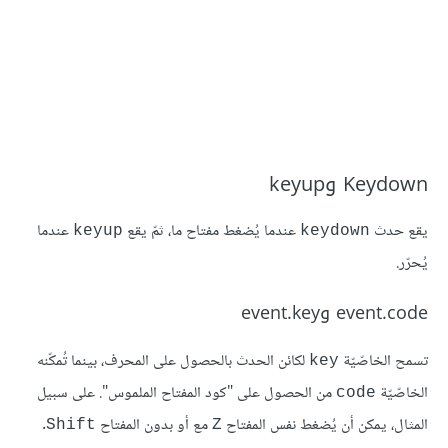
Keydown وkeyup
يقع حدث
عندما يُضغط مفتاح ما، ثمّ يقع
عندما
keyup
keydown
يُحرّر.
event.code وevent.key
تسمح الخاصّيّة
لكائن الحدث بالحصول على المحرف، بينما تُمكّنه
key
الخاصّيّة
من الحصول على "كود المفتاح الملموس". على سبيل
code
المثال، يمكن أن يُضغط نفس المفتاح
مع أو بدون المفتاح
.
Shift
Z