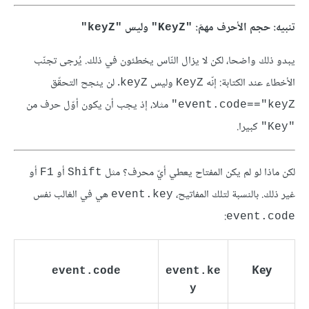
تنبيه: حجم الأحرف مهمّ:
وليس
"keyZ"
"KeyZ"
يبدو ذلك واضحا، لكن لا يزال النّاس يخطئون في ذلك. يُرجى تجنّب
الأخطاء عند الكتابة: إنّه
وليس
. لن ينجح التحقّق
keyZ
KeyZ
مثلا، إذ يجب أن يكون أوّل حرف من
event.code=="keyZ"
كبيرا.
"Key"
لكن ماذا لو لم يكن المفتاح يعطي أيّ محرف؟ مثل
أو
أو
F1
Shift
غير ذلك. بالنسبة لتلك المفاتيح،
هي في الغالب نفس
event.key
:
event.code
Key
event.code
event.ke
y