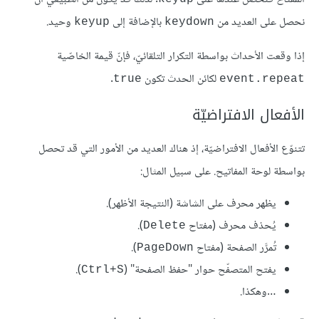
نحصل على العديد من
بالإضافة إلى
وحيد.
keyup
keydown
إذا وقعت الأحداث بواسطة التكرار التلقائيّ، فإنّ قيمة الخاصّية
لكائن الحدث تكون
.
true
event.repeat
اﻷفعال الافتراضيّة
تتنوّع الأفعال الافتراضيّة، إذ هناك العديد من اﻷمور التي قد تحصل
بواسطة لوحة المفاتيح. على سبيل المثال:
يظهر محرف على الشاشة (النتيجة اﻷظهر).
يُحذف محرف (مفتاح
).
Delete
تُمرَّر الصفحة (مفتاح
).
PageDown
يفتح المتصفّح حوار "حفظ الصفحة" (
).
Ctrl+S
…وهكذا.