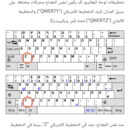
تخطيطات لوحة المفاتيح، قد يكون لنفس المفتاح محرفات مختلفة. على
سبيل المثال، إليك التخطيط اﻷمريكيّ ("QWERTY") والتخطيط
الألمانيّ ("QWERTZ") تحته (من ويكيبيديا):
عند نفس المفتاح، نجد في التخطيط اﻷمريكيّ "Z"، بينما في التخطيط