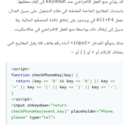
قد يؤدّي منع الفعل الافتراضيّ عند
إلى إلغاء معظمها،
keydown
باستثناء المفاتيح الخاصّة المضمّنة في نظام التشغيل. على سبيل المثال،
يعمل
في ويندوز على إغلاق نافذة المتصفّح الحاليّة. ولا
Alt+F4
سبيل إلى إيقاف ذلك بواسطة منع الفعل الافتراضيّ في جافاسكربت.
مثلا، يتوقّع المُدخل
أدناه رقم هاتف، فلا يقبل المفاتيح التي
<input>
بخلاف اﻷرقام أو
أو
أو
:
-
()
+
<
script
>
function
 checkPhoneKey
(
key
)
{
return
(
key 
>=
'0'
&&
 key 
<=
'9'
)
||
 key 
==
'+'
||
 key 
==
'('
||
 key 
==
')'
||
 key 
==
'-'
;
}
</
script
>
<
input onkeydown
=
"return 
checkPhoneKey(event.key)"
 placeholder
=
"Phone, 
please"
 type
=
"tel"
>