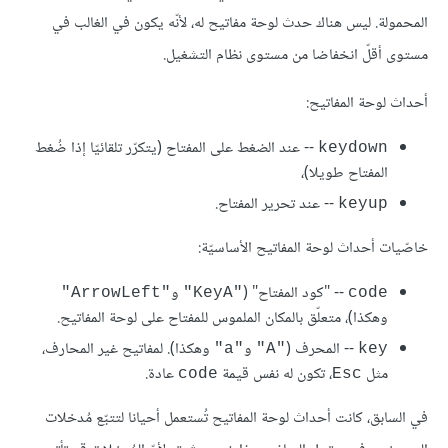
المحمولة. ليس هناك حدث لوحة مفاتيح له، لأنّه يكون في الغالب في
مستوى أقلّ انخفاضا من مستوى نظام التشغيل.
أحداث لوحة المفاتيح:
-- عند الضغط على المفتاح (يتكرّر تلقائيّا إذا ضُغط
keydown
المفتاح طويلا)،
-- عند تحرير المفتاح.
keyup
خاصّيات أحداث لوحة المفاتيح اﻷساسيّة:
-- "كود المفتاح" (
و
"ArrowLeft"
"KeyA"
code
وهكذا)، متعلّق بالمكان الملموس للمفتاح على لوحة المفاتيح.
-- المحرف (
و
وهكذا). لمفاتيح غير المحارف،
"a"
"A"
key
مثل
، تكون له نفس قيمة
عادة.
code
Esc
في السابق، كانت أحداث لوحة المفاتيح تُستعمل أحيانا لتتبّع مُدخلات