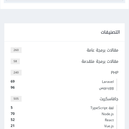
التصنيفات
مقالات برمجة عامة
260
مقالات برمجة متقدمة
58
PHP
240
69
Laravel
96
ووردبريس
جافاسكربت
505
5
لغة TypeScript
70
Node.js
52
React
21
Vue.js