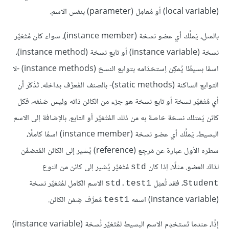
(local variable) أو مُعامِل (parameter) بنفس الاسم.
بالمثل، يَملُك أي عضو نسخة (instance member)، سواء كان مُتْغيِّر
نسخة (instance variable) أو تابع نسخة (instance method)،
اسمًا بسيطًا يُمكِن اِستخدَامه بتوابع النسخ (instance methods) -لا
التوابع الساكنة (static methods)- بالصنف المُعرَّف بداخله. تَذَكَر أن
أي مُتْغيِّر نسخة أو تابع نسخة هو جزء من الكائن ذاته وليس صَنْفه، فكل
كائن يَمتلك نسخة خاصة به من ذلك المُتْغيِّر أو التابع. بالإضافة إلى الاسم
البسيط، يَملُك أي عضو نسخة (instance member) اسمًا كاملًا،
شطره الأول عبارة عن مَرجِع (reference) يُشير إلى الكائن المُتضمِّن
لذاك العضو. مثلًا، إذا كان
مُتْغيِّر يُشير إلى كائن من النوع
std
، فقد تُمثِل
الاسم الكامل لمُتْغيِّر نسخة
std.test1
Student
(instance variable) اسمه
مُعرَّف ضِمْن الكائن.
test1
إذًا، عندما تَستخدِم الاسم البسيط لمُتْغيِّر نُسخة (instance variable)