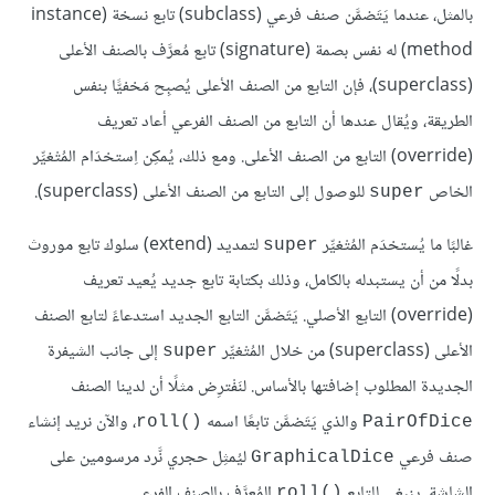
بالمثل، عندما يَتَضمَّن صنف فرعي (subclass) تابع نسخة (instance
method) له نفس بصمة (signature) تابع مُعرَّف بالصنف الأعلى
(superclass)، فإن التابع من الصنف الأعلى يُصبِح مَخفيًّا بنفس
الطريقة، ويُقال عندها أن التابع من الصنف الفرعي أعاد تعريف
(override) التابع من الصنف الأعلى. ومع ذلك، يُمكِن اِستخدَام المُتْغيِّر
الخاص
للوصول إلى التابع من الصنف الأعلى (superclass).
super
غالبًا ما يُستخدَم المُتْغيِّر
لتمديد (extend) سلوك تابع موروث
super
بدلًا من أن يستبدله بالكامل، وذلك بكتابة تابع جديد يُعيد تعريف
(override) التابع الأصلي. يَتَضمَّن التابع الجديد استدعاءً لتابع الصنف
الأعلى (superclass) من خلال المُتْغيِّر
إلى جانب الشيفرة
super
الجديدة المطلوب إضافتها بالأساس. لنَفْترِض مثلًا أن لدينا الصنف
والذي يَتَضمَّن تابعًا اسمه
، والآن نريد إنشاء
roll()‎
PairOfDice
صنف فرعي
ليُمثِل حجري نَّرد مرسومين على
GraphicalDice
الشاشة. ينبغي للتابع
المُعرَّف بالصنف الفرعي
roll()‎