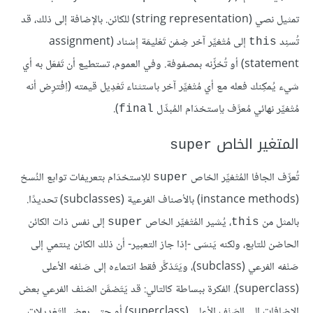
تمثيل نصي (string representation) للكائن. بالإضافة إلى ذلك، قد
تُسنِد
إلى مُتْغيِّر آخر ضِمْن تَعْليمَة إِسْناد (assignment
this
statement) أو تُخزِّنه بمصفوفة. وفي العموم، تستطيع أن تَفعَل به أي
شيء يُمكِنك فعله مع أي مُتْغيِّر آخر باستثناء تَعْدِيل قيمته (اِفْترِض أنه
مُتْغيِّر نهائي مُعرَّف باِستخدَام المُبدِّل
).
final
المتغير الخاص
super
تُعرِّف الجافا المُتْغيِّر الخاص
للاِستخدَام بتعريفات توابع النُسخ
super
(instance methods) بالأصناف الفرعية (subclasses) تحديدًا.
بالمثل من
، يُشير المُتْغيِّر الخاص
إلى نفس ذات الكائن
super
this
الحاضن للتابع، ولكنه يَنسَى -إذا جاز التعبير- أن ذلك الكائن ينتمي إلى
صَنْفه الفرعي (subclass)، ويَتَذكَّر فقط انتماءه إلى صَنْفه الأعلى
(superclass). الفكرة ببساطة كالتالي: قد يَتَضمَّن الصَنْف الفرعي بعض
الإضافات إلى الصَنْف الأعلى (superclass) أو حتى بعض التَعْديلات