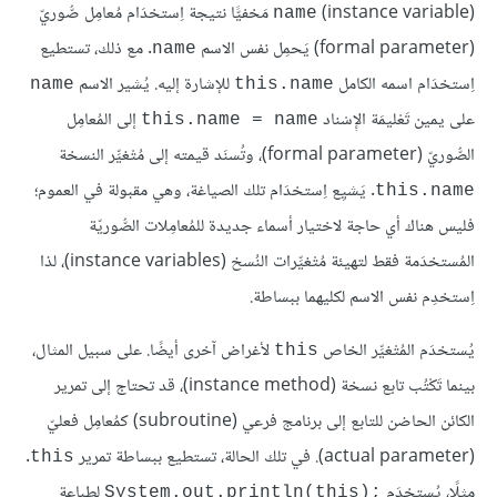
(instance variable)‏
مَخفيًّا نتيجة اِستخدَام مُعامِل صُّوريّ
name
(formal parameter) يَحمِل نفس الاسم
. مع ذلك، تستطيع
name
اِستخدَام اسمه الكامل
للإشارة إليه. يُشير الاسم
name
this.name
على يمين تَعْليمَة الإِسْناد
إلى المُعامِل
this.name = name
الصُّوريّ (formal parameter)، وتُسنَد قيمته إلى مُتْغيِّر النسخة
. يَشيِع اِستخدَام تلك الصياغة، وهي مقبولة في العموم؛
this.name
فليس هناك أي حاجة لاختيار أسماء جديدة للمُعامِلات الصُّوريّة
المُستخدَمة فقط لتهيئة مُتْغيِّرات النُسخ (instance variables)، لذا
اِستخدِم نفس الاسم لكليهما ببساطة.
يُستخدَم المُتْغيِّر الخاص
لأغراض آخرى أيضًا. على سبيل المثال،
this
بينما تَكْتُب تابع نسخة (instance method)، قد تحتاج إلى تمرير
الكائن الحاضن للتابع إلى برنامج فرعي (subroutine) كمُعامِل فعليّ
(actual parameter). في تلك الحالة، تستطيع ببساطة تمرير
.
this
مثلًا، يُستخدَم
لطباعة
System.out.println(this);‎