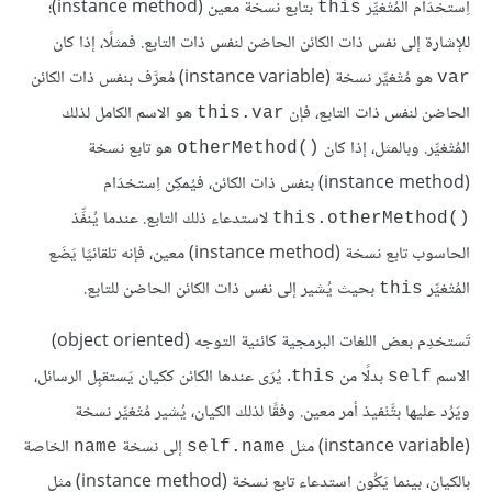
اِستخدَام المُتْغيِّر
بتابع نسخة معين (instance method)؛
this
للإشارة إلى نفس ذات الكائن الحاضن لنفس ذات التابع. فمثلًا، إذا كان
هو مُتْغيِّر نسخة (instance variable) مُعرَّف بنفس ذات الكائن
var
الحاضن لنفس ذات التابع، فإن
هو الاسم الكامل لذلك
this.var
المُتْغيِّر. وبالمثل، إذا كان
هو تابع نسخة
otherMethod()‎
(instance method) بنفس ذات الكائن، فيُمكِن اِستخدَام
لاستدعاء ذلك التابع. عندما يُنفِّذ
this.otherMethod()‎
الحاسوب تابع نسخة (instance method) معين، فإنه تلقائيًا يَضَع
المُتْغيِّر
بحيث يُشير إلى نفس ذات الكائن الحاضن للتابع.
this
تَستخدِم بعض اللغات البرمجية كائنية التوجه (object oriented)
الاسم
بدلًا من
. يُرَى عندها الكائن ككيان يَستقبِل الرسائل،
this
self
ويَرُد عليها بتَّنْفيذ أمر معين. وفقًا لذلك الكيان، يُشير مُتْغيِّر نسخة
(instance variable) مثل
إلى نسخة
الخاصة
name
self.name
بالكيان، بينما يَكُون استدعاء تابع نسخة (instance method) مثل