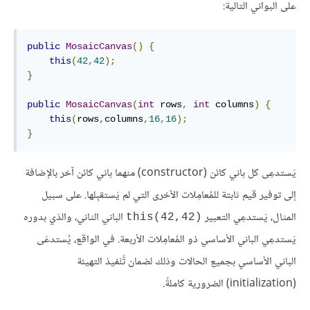
على البواني التالية:
public
MosaicCanvas
()
{
this
(
42
,
42
);
}
public
MosaicCanvas
(
int
 rows
,
int
 columns
)
{
this
(
rows
,
columns
,
16
,
16
);
}
يَستدعِى كل باني كائن (constructor) منهما باني كائن آخر بالإضافة
إلى توفير قيم ثابتة للمُعامِلات الآخرى التي لم يَستقبِلها. على سبيل
المثال، يَستدعِي التعبير
الباني الثاني، والذي بدوره
this(42,42)‎
يَستدعِي الباني الأساسي ذو المُعامِلات الأربعة. في الواقع، يُستدعَى
الباني الأساسي بجميع الحالات وذلك لضمان تَّنْفيذ التهيئة
(initialization) الضرورية كاملةً.