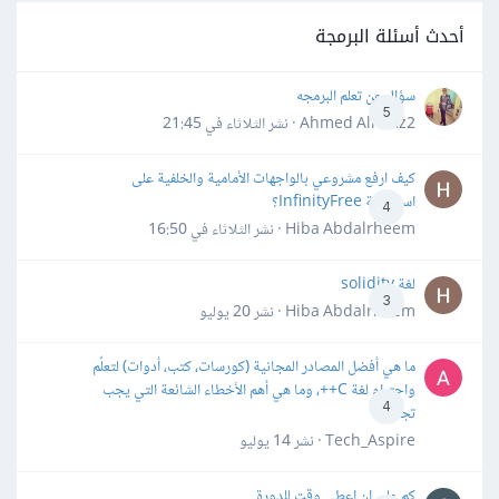
أحدث أسئلة البرمجة
سؤال عن تعلم البرمجه
5
Ahmed Alhafiz2 · نشر
الثلاثاء في 21:45
كيف ارفع مشروعي بالواجهات الأمامية والخلفية على
استضافة InfinityFree؟
4
Hiba Abdalrheem · نشر
الثلاثاء في 16:50
لغة solidity
3
Hiba Abdalrheem · نشر
20 يوليو
ما هي أفضل المصادر المجانية (كورسات، كتب، أدوات) لتعلّم
واحترام لغة C++، وما هي أهم الأخطاء الشائعة التي يجب
4
تجنبها؟
Tech_Aspire · نشر
14 يوليو
كم علي ان اعطي وقت للدورة