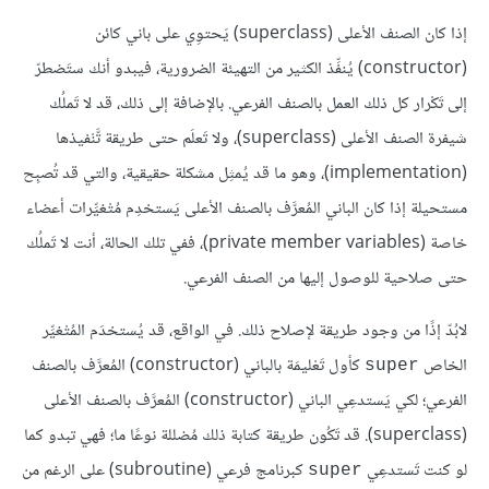
إذا كان الصنف الأعلى (superclass) يَحتوِي على باني كائن
(constructor) يُنفِّذ الكثير من التهيئة الضرورية، فيبدو أنك ستَضطرّ
إلى تَكْرار كل ذلك العمل بالصنف الفرعي. بالإضافة إلى ذلك، قد لا تَملُك
شيفرة الصنف الأعلى (superclass)، ولا تَعلَم حتى طريقة تَّنْفيذها
(implementation)، وهو ما قد يُمثِل مشكلة حقيقية، والتي قد تُصبِح
مستحيلة إذا كان الباني المُعرَّف بالصنف الأعلى يَستخدِم مُتْغيِّرات أعضاء
خاصة (private member variables)، ففي تلك الحالة، أنت لا تَملُك
حتى صلاحية للوصول إليها من الصنف الفرعي.
لابُدّ إذًا من وجود طريقة لإصلاح ذلك. في الواقع، قد يُستخدَم المُتْغيِّر
الخاص
كأول تَعْليمَة بالباني (constructor) المُعرَّف بالصنف
super
الفرعي؛ لكي يَستدعِي الباني (constructor) المُعرَّف بالصنف الأعلى
(superclass). قد تَكُون طريقة كتابة ذلك مُضللة نوعًا ما؛ فهي تبدو كما
لو كنت تَستدعِي
كبرنامج فرعي (subroutine) على الرغم من
super