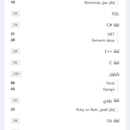
19
إطار عمل Bootstrap
SQL
59
لغة C#‎
79
31
‎.NET
28
منصة Xamarin
لغة C++‎
68
لغة C
45
بايثون
297
66
Flask
43
Django
لغة روبي
50
23
إطار العمل Ruby on Rails
لغة Go
58