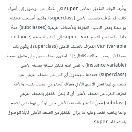
وفَّرت الجافا المُتْغيِّر الخاص
لكي تَتَمكَّن من الوصول إلى أشياء
super
كانت قد عُرِّفت بالصنف الأعلى (superclass)، ولكنها أصبحت مَخفيّة
بواسطة بعض الأشياء المُعرَّفة بالأصناف الفرعية (subclasses). مثلًا،
دائمًا ما سيُشير الاسم
إلى مُتْغيِّر النسخة (instance
super.var
variable)‏
المُعرَّف بالصنف الأعلى (superclass). يَكُون ذلك
var
مفيدًا في بعض الحالات كالتالي: إذا اِحتوَى صنف معين على مُتْغيِّر نسخة
(instance variable) له نفس اسم مُتْغيِّر نسخة بصنفه الأعلى
(superclass)، فعندها سيَحتوِي أي كائن من الصَنْف الفرعي على
مُتْغيِّرين لهما نفس الاسم، الأول مُعرَّف كجزء من الصنف نفسه، والآخر
مُعرَّف كجزء من الصنف الأعلى، أيّ لا يَحلّ المُتْغيِّر بالصنف الفرعي
(subclass) مَحلّ المُتْغيِّر بالصَنْف الأعلى حتى لو كان لهما نفس الاسم
وإنما يُخفيه فقط، وعليه ما يزال المُتْغيِّر من الصنف الأعلى قابلًا للوصول
باِستخدَام
.
super