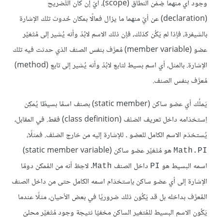
وجود أي منهما ضِمْن النطاق (scope)، أيّ إن كان التَّصْريح
(declaration) عن أيّ منهما ما يزال فعالًا بمكان حُدوث تلك الإشارة
بالشيفرة، فإذا لم يَكُن كذلك، فإن ذلك الاسم لابُدّ وأنه يُشير إلى مُتْغيِّر
عضو (member variable) مُعرَّف بنفس الصنف الذي حدثت فيه تلك
الإشارة. بالمثل، أي اسم بسيط لتابع لابُدّ وأنه يُشير إلى تابع (method)
مُعرَّف بنفس الصنف.
يَملُك أي عضو ساكن (static member) بصنف اسمًا بسيطًا يُمكِن
اِستخدَامه داخل تعريف الصَنْف (class definition) فقط. في المقابل،
يُستخدَم الاسم الكامل للعضو
.
للإشارة إليه من خارج الصَنْف. فمثلًا،
هو مُتْغيِّر عضو ساكن (static member variable)
Math.PI
اسمه البسيط هو
داخل الصنف
. لاحِظ أنه من المُمكن دومًا
Math
PI
الإشارة إلى أي عضو ساكن باِستخدَام اسمه الكامل حتى من داخل الصنف
المُعرَّف بداخله بل قد يَكُون ذلك ضروريًا في بعض الأحيان، مثلًا عندما
يَكُون الاسم البسيط للمُتغير الساكن مخفيًا نتيجة وجود مُتْغيِّر محليّ