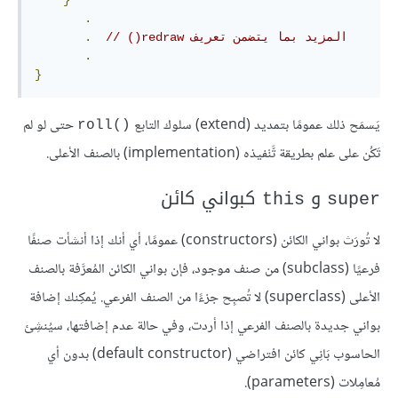
}
.
// ‫المزيد بما يتضمن تعريف redraw()
.
.
}
يَسمَح ذلك عمومًا بتمديد (extend) سلوك التابع
حتى لو لم
roll()‎
تَكُن على علم بطريقة تَّنْفيذه (implementation) بالصنف الأعلى.
و
كبواني كائن
this
super
لا تُورَث بواني الكائن (constructors) عمومًا، أي أنك إذا أنشأت صنفًا
فرعيًا (subclass) من صنف موجود، فإن بواني الكائن المُعرَّفة بالصنف
الأعلى (superclass) لا تُصبِح جزءًا من الصنف الفرعي. يُمكِنك إضافة
بواني جديدة بالصنف الفرعي إذا أردت، وفي حالة عدم إضافتها، سيُنشِئ
الحاسوب بَانِي كائن افتراضي (default constructor) بدون أي
مُعامِلات (parameters).