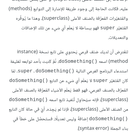
عليه، فكانت الحاجة إلى وجود طريقة للإشارة إلى التوابع (methods)
والمُتْغيِّرات المُعرَّفة بالصَنْف الأعلى (superclass)، وهذا ما يُوفِّره
المُتْغيِّر
فهو ببساطة لا يَعلَم أي شيء عن تلك الإضافات
super
والتعديلات.
لنَفْترِض أن لديك صَنْف فرعي يَحتوِي على تابع نسخة (instance
method) اسمه
، ثُمَّ كَتبَت بأحد توابعه تَعْليمَة
doSomething()‎
استدعاء البرنامج الفرعي التالية
. لمّا
super.doSomething()‎
كان المُتْغيِّر
لا يَعلَم أي شيء عن التابع
doSomething()‎
super
المُعرَّف بالصنف الفرعي، فهو فقط يَعلَم الأشياء المُعرَّفة بالصنف الأعلى
(superclass)، فإنه سيُحاوِل تَّنْفيذ تابع اسمه
doSomething()‎
من الصَنْف الأعلى (superclass)، فإذا لم يَجِدْه، أيّ في حالة كان التابع
إضافةً وليس تعديلًا، فستَحصُل على خطأ في
doSomething()‎
بناء الجملة (syntax error).