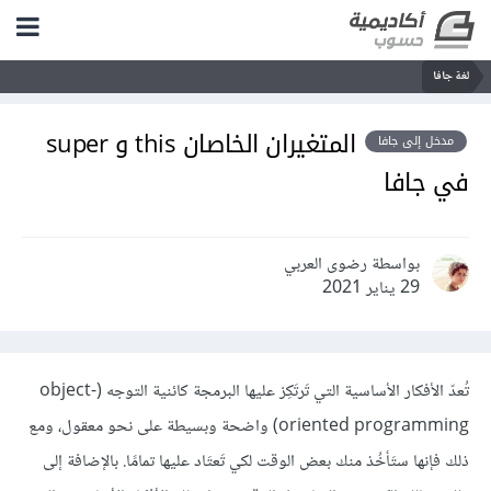
لغة جافا
المتغيران الخاصان this و super
مدخل إلى جافا
في جافا
بواسطة رضوى العربي
29 يناير 2021
تُعدّ الأفكار الأساسية التي تَرتَكِز عليها البرمجة كائنية التوجه (object-
oriented programming) واضحة وبسيطة على نحو معقول، ومع
ذلك فإنها ستَأخُذ منك بعض الوقت لكي تَعتَاد عليها تمامًا. بالإضافة إلى