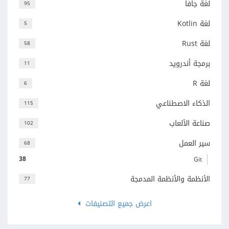
لغة جافا
95
لغة Kotlin
5
لغة Rust
58
برمجة أندرويد
11
لغة R
6
الذكاء الاصطناعي
115
صناعة الألعاب
102
سير العمل
68
38
Git
الأنظمة والأنظمة المدمجة
77
اعرض جميع التصنيفات