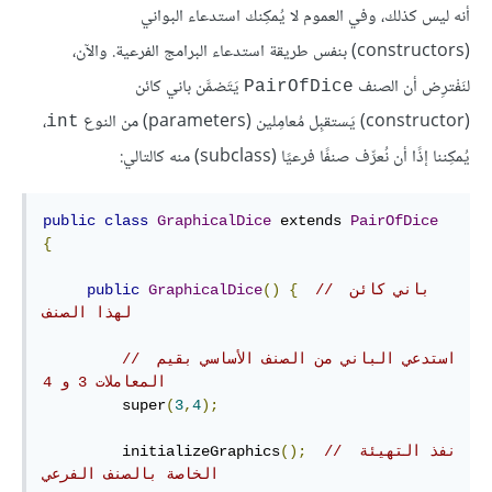
أنه ليس كذلك، وفي العموم لا يُمكِنك استدعاء البواني
(constructors) بنفس طريقة استدعاء البرامج الفرعية. والآن،
لنَفْترِض أن الصنف
يَتَضمَّن باني كائن
PairOfDice
(constructor) يَستقبِل مُعامِلين (parameters) من النوع
،
int
يُمكِننا إذًا أن نُعرِّف صنفًا فرعيًا (subclass) منه كالتالي:
public
class
GraphicalDice
 extends 
PairOfDice
{
// باني كائن 
{
()
GraphicalDice
public
لهذا الصنف
// استدعي الباني من الصنف الأساسي بقيم 
المعاملات 3 و 4
         super
(
3
,
4
);
// نفذ التهيئة 
();
         initializeGraphics
الخاصة بالصنف الفرعي