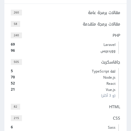
مقالات برمجة عامة
260
مقالات برمجة متقدمة
58
PHP
240
69
Laravel
96
ووردبريس
جافاسكربت
505
5
لغة TypeScript
70
Node.js
52
React
21
Vue.js
(و 3 أكثر)
HTML
82
CSS
215
6
Sass