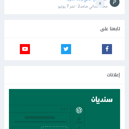
4
محمد سداتي صامد2 · نشر
7 يوليو
تابعنا على
إعلانات