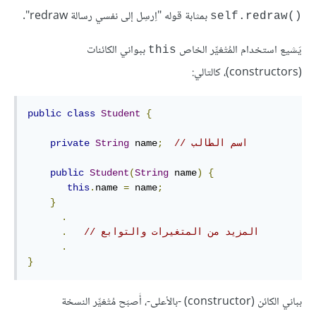
بمثابة قوله "اِرسِل إلى نفسي رسالة redraw".
self.redraw()‎
يَشيع استخدام المُتْغيِّر الخاص
ببواني الكائنات
this
(constructors)، كالتالي:
public
class
Student
{
// اسم الطالب
;
 name
String
private
public
Student
(
String
 name
)
{
this
.
name 
=
 name
;
}
.
// المزيد من المتغيرات والتوابع
.
.
}
بباني الكائن (constructor) -بالأعلى-، أَصبَح مُتْغيِّر النسخة