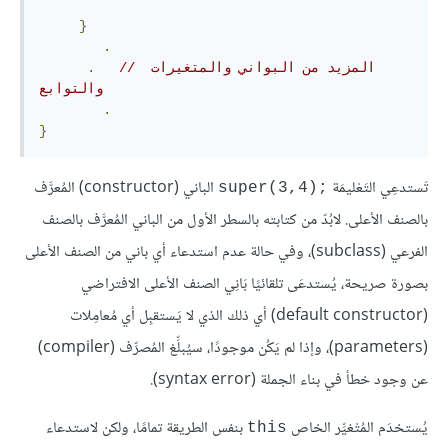
}
.
// المزيد من البواني والمتغيرات 
.
والتوابع
.
}
تَستدعِي التَعْليمَة
الباني (constructor) المُعرَّف
super(3,4);‎
بالصنف الأعلى. لابُدّ من كتابته بالسطر الأول من الباني المُعرَّف بالصنف
الفرعي (subclass)، وفي حالة عدم استدعاء أي باني من الصنف الأعلى
بصورة صريحة، يُستدعَى تلقائيًا بَانِي الصنف الأعلى الافتراضي
(default constructor) أي ذلك الذي لا يَستقبِل أي مُعامِلات
(parameters)، وإذا لم يَكُن موجودًا، سيُبلِّغ المُصرِّف (compiler)
عن وجود خطأ في بناء الجملة (syntax error).
يُستخدَم المُتْغيِّر الخاص
بنفس الطريقة تمامًا، ولكن لاستدعاء
this