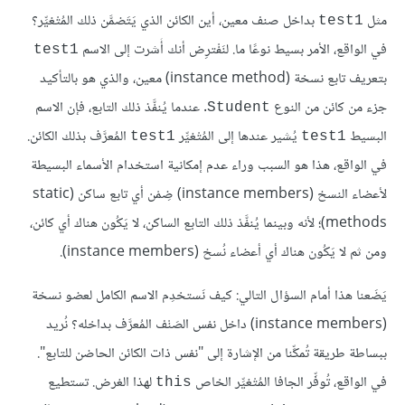
مثل
بداخل صنف معين، أين الكائن الذي يَتَضمَّن ذلك المُتْغيِّر؟
test1
في الواقع، الأمر بسيط نوعًا ما. لنَفْترِض أنك أَشرت إلى الاسم
test1
بتعريف تابع نسخة (instance method) معين، والذي هو بالتأكيد
جزء من كائن من النوع
. عندما يُنفَّذ ذلك التابع، فإن الاسم
Student
البسيط
يُشير عندها إلى المُتْغيِّر
المُعرَّف بذلك الكائن.
test1
test1
في الواقع، هذا هو السبب وراء عدم إمكانية استخدام الأسماء البسيطة
لأعضاء النسخ (instance members) ضِمْن أي تابع ساكن (static
methods)؛ لأنه وبينما يُنفَّذ ذلك التابع الساكن، لا يَكُون هناك أي كائن،
ومن ثم لا يَكُون هناك أي أعضاء نُسخ (instance members).
يَضَعنا هذا أمام السؤال التالي: كيف نَستخدِم الاسم الكامل لعضو نسخة
(instance members) داخل نفس الصَنْف المُعرَّف بداخله؟ نُريد
ببساطة طريقة تُمكِّنا من الإشارة إلى "نفس ذات الكائن الحاضن للتابع".
في الواقع، تُوفِّر الجافا المُتْغيِّر الخاص
لهذا الغرض. تستطيع
this