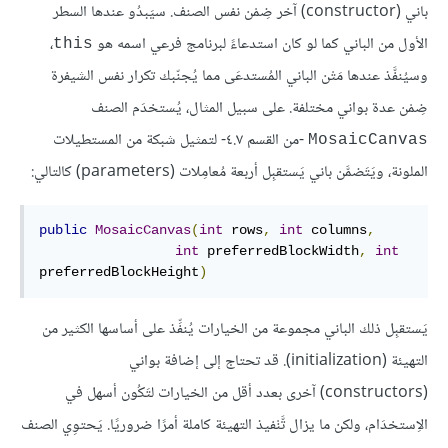
باني (constructor) آخر ضِمْن نفس الصنف. سيَبدُو عندها السطر
الأول من الباني كما لو كان استدعاءً لبرنامج فرعي اسمه هو
،
this
وسيُنفَّذ عندها مَتْن الباني المُستدعَى مما يُجنّبك تكرار نفس الشيفرة
ضِمْن عدة بواني مختلفة. على سبيل المثال، يُستخدَم الصنف
-من القسم ٤.٧- لتمثيل شبكة من المستطيلات
MosaicCanvas
الملونة، ويَتَضمَّن باني يَستقبِل أربعة مُعامِلات (parameters) كالتالي:
public
MosaicCanvas
(
int
 rows
,
int
 columns
,
int
 preferredBlockWidth
,
int
preferredBlockHeight
)
يَستقبِل ذلك الباني مجموعة من الخيارات يُنفِّذ على أساسها الكثير من
التهيئة (initialization). قد تحتاج إلى إضافة بواني
(constructors) آخرى بعدد أقل من الخيارات لتَكُون أسهل في
الاِستخدَام، ولكن ما يزال تَّنْفيذ التهيئة كاملة أمرًا ضروريًا. يَحتوِي الصنف