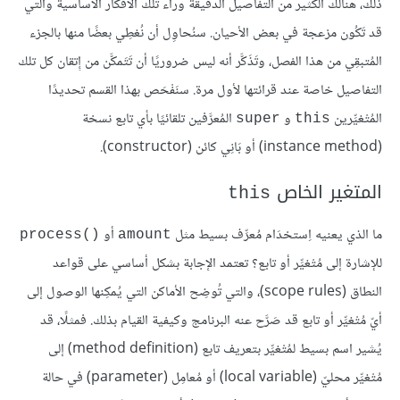
ذلك، هنالك الكثير من التفاصيل الدقيقة وراء تلك الأفكار الأساسية والتي
قد تَكُون مزعجة في بعض الأحيان. سنُحاوِل أن نُغطِي بعضًا منها بالجزء
المُتبقِي من هذا الفصل، وتَذَكَّر أنه ليس ضروريًا أن تَتَمكَّن من إِتقان كل تلك
التفاصيل خاصة عند قرائتها لأول مرة. سنَفْحَص بهذا القسم تحديدًا
المُتْغيِّرين
و
المُعرَّفين تلقائيًا بأي تابع نسخة
super
this
(instance method) أو بَانِي كائن (constructor).
المتغير الخاص
this
ما الذي يعنيه اِستخدَام مُعرِّف بسيط مثل
أو
process()‎
amount
للإشارة إلى مُتْغيِّر أو تابع؟ تعتمد الإجابة بشكل أساسي على قواعد
النطاق (scope rules)، والتي تُوضِح الأماكن التي يُمكِنها الوصول إلى
أيّ مُتْغيِّر أو تابع قد صَرَّح عنه البرنامج وكيفية القيام بذلك. فمثلًا، قد
يُشير اسم بسيط لمُتْغيِّر بتعريف تابع (method definition) إلى
مُتْغيِّر محليّ (local variable) أو مُعامِل (parameter) في حالة