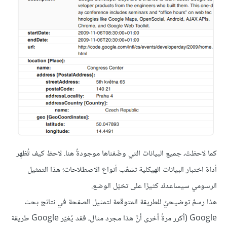
كما لاحظتَ، جميع البيانات التي وصَّفناها موجودةٌ هنا. لاحظ كيف تُظهِر
أداة اختبار البيانات الهيكلية تشعّب أنواع الاصطلاحات؛ هذا التمثيل
الرسومي سيساعدك كثيرًا على تخيّل الوضع.
هذا رسمٌ توضيحيٌ للطريقة المتوقعة لتمثيل الصفحة في نتائج بحث
Google (أكرر مرةً أخرى أنَّ هذا مجرد مثال، فقد يُغيّر Google طريقة