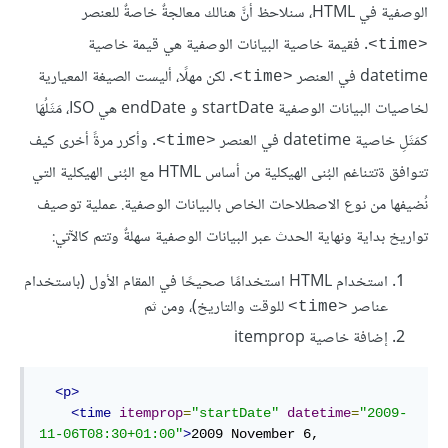
الوصفية في HTML، سنلاحظ أنَّ هنالك معالجةٌ خاصةٌ للعنصر
. فقيمة خاصية البيانات الوصفية هي قيمة خاصية
<time>
datetime في العنصر
. لكن مهلًا، أليست الصيغة المعيارية
<time>
لخاصيات البيانات الوصفية startDate و endDate هي ISO، مَثَلُهَا
كمَثَلِ خاصية datetime في العنصر
. وأكرر مرةً أخرى كيف
<time>
تتوافق ةتتناغم البُنى الهيكلية من أساس HTML مع البُنى الهيكلية التي
نُضيفها من نوع الاصطلاحات الخاص بالبيانات الوصفية. عملية توصيف
تواريخ بداية ونهاية الحدث عبر البيانات الوصفية سهلةٌ وتتم كالآتي:
استخدام HTML استخدامًا صحيحًا في المقام الأول (باستخدام
عناصر
للوقت والتاريخ)، ومن ثم
<time>
إضافة خاصية itemprop
<
p
>
<
time
itemprop
=
"startDate"
datetime
=
"2009-
11-06T08:30+01:00"
>
2009 November 6, 