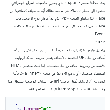
بعد إغلاقنا لعنصر
الذي يحوي خاصيات الموقع الجغرافي،
<span>
سنعود إلى مجال Place، لكن لم تعد هنالك أيّة خاصيات لإضافتها إلى
Place، لذا سنُغلِق العنصر
الذي بدأ مجال نوع الاصطلاحات
<p>
Place، وبهذا سنعود إلى تعريف الخاصيات التابعة لنوع الاصطلاحات
Event.
</p>
وأخيرًا وليس آخرًا، بقيت الخاصية url، التي يجب أن تكون مألوفةً لك.
تُضاف روابط URL المتعلقة بالأحداث بنفس طريقة إضافة الروابط
للأشخاص وطريقة إضافة روابط للمنظمات. إذا كنتَ تستعمل HTML
استعمالًا صحيحًا (أي وضع الروابط في عنصر
)، فآلية
<a href>
التصريح أنَّ الروابطَ تُمثِّلُ خاصيةَ url في البيانات الوصفية بسيطةٌ جدًا
وذلك بإضافة خاصية itemprop إلى تلك العناصر فقط.
<
p
>
<
a
itemprop
=
"url"