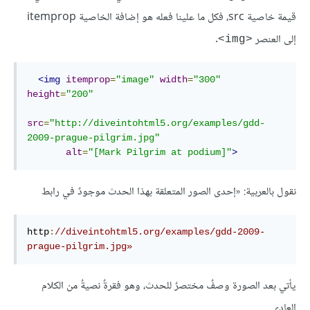
قيمة خاصية src، فكل ما علينا فعله هو إضافة الخاصية itemprop
إلى العنصر
.
<img>
<
img
itemprop
=
"image"
width
=
"300"
height
=
"200"
src
=
"http://diveintohtml5.org/examples/gdd-
2009-prague-pilgrim.jpg"
alt
=
"[Mark Pilgrim at podium]"
>
نقول بالعربية: «إحدى الصور المتعلقة بهذا الحدث موجودٌ في رابط
http
:
//diveintohtml5
.org
/examples/gdd-
2009
-
prague-pilgrim
.jpg
»
يأتي بعد الصورة وصفٌ مختصرٌ للحدث، وهو فقرةٌ نصيةٌ من الكلام
العادي.