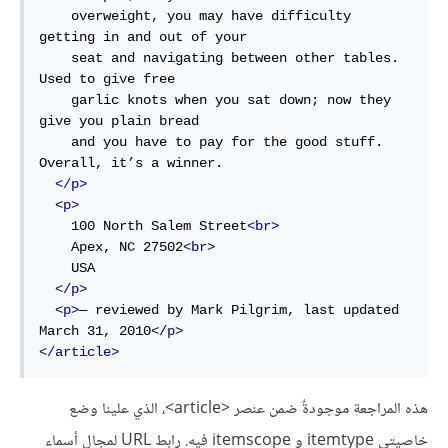
    overweight, you may have difficulty 
getting 
in
and
 out 
of
 your

    seat 
and
 navigating between other tables. 
Used 
to
 give free

    garlic knots when you sat down; now they 
give you plain bread

and
 you have 
to
 pay 
for
the
 good stuff. 
Overall, 
it
’s 
a
 winner.

</p>
<p>
100
 North Salem Street
<br>
    Apex, NC 
27502
<br>
    USA

</p>
<p>
— reviewed 
by
 Mark Pilgrim, 
last
 updated 
March 
31
, 
2010
</p>
</article>
هذه المراجعة موجودةٌ ضمن عنصر <article>، الذي علينا وضع
خاصيتي itemtype و itemscope فيه. رابط URL لمجال أسماء