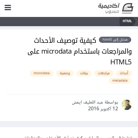
HTML
كيفية توصيف الأحداث
مدخل إلى html5
والمراجعات باستخدام microdata على
HTML5
أحداث
مراجعات
بيانات
وصفية
microdata
metadata
بواسطة عبد اللطيف ايمش
12 أكتوبر 2016