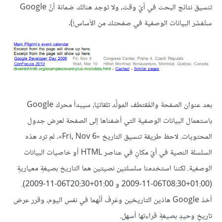
تنسيق نتائج البحث في أيّ وقت، ولا توجد هنالك ضمانة أنَّ Google
ستُفسِّر البيانات الوصفية في صفحتك من الأساس!).
بعد عنوان الصفحة والمُقتطف المولَّد تلقائيًا، سيبدأ محرك Google
باستعمال البيانات الوصفية التي أضفناها إلى الصفحة لعرض جدول
المحتويات. لاحظ طريقة تنسيق التاريخ «Fri, Nov 6». لم ترد هذه
السلسلة النصية في أيّ مكانٍ في عناصر HTML أو خاصيات البيانات
الوصفية. لكننا استخدمنا سلسلتين نصيتين هما التاريخ بصيغةٍ معياريةٍ
(‎2009-11-06T08:30+01:00 و ‎2009-11-06T20:30+01:00).
أخذ Google هاذين التاريخين وعَرِفَ أنَّهما في نفس اليوم، وقرر عرض
تاريخٍ وحيدٍ بصيغةٍ قراءتها أسهل.