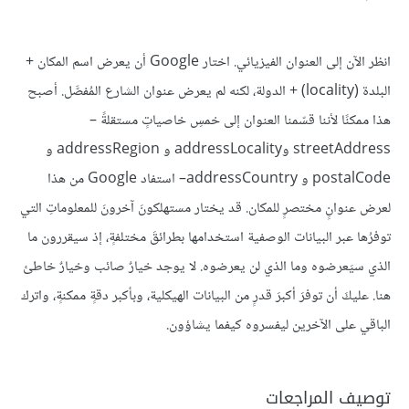
انظر الآن إلى العنوان الفيزيائي. اختار Google أن يعرض اسم المكان +
البلدة (locality) + الدولة، لكنه لم يعرض عنوان الشارع المُفصَّل. أصبح
هذا ممكنًا لأننا قسّمنا العنوان إلى خمسِ خاصياتٍ مستقلةً –
streetAddress وaddressLocality و addressRegion و
postalCode و addressCountry– استفاد Google من هذا
لعرض عنوانٍ مختصرٍ للمكان. قد يختار مستهلكونَ آخرونَ للمعلوماتِ التي
توفرُها عبر البيانات الوصفية استخدامها بطرائقَ مختلفةٍ، إذ سيقررون ما
الذي سيَعرضوه وما الذي لن يعرضوه. لا يوجد خيارٌ صائب وخيارٌ خاطئ
هنا. عليكَ أن توفرَ أكبرَ قدرٍ من البيانات الهيكلية، وبأكبر دقةٍ ممكنةٍ، واترك
الباقي على الآخرين ليفسروه كيفما يشاؤون.
توصيف المراجعات