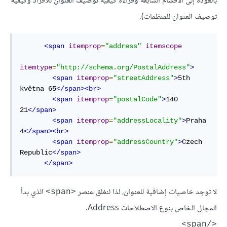
بالعودة إلى الأقسام السابقة وقراءة كيفية توصيف العنوان للأفراد وكيفية
توصيف العنوان للمنظمات).
<
span
itemprop
=
"address"
itemscope
itemtype
=
"http://schema.org/PostalAddress"
>
<
span
itemprop
=
"streetAddress"
>
5th 
května 65
</
span
>
<
br
>
<
span
itemprop
=
"postalCode"
>
140 
21
</
span
>
<
span
itemprop
=
"addressLocality"
>
Praha 
4
</
span
>
<
br
>
<
span
itemprop
=
"addressCountry"
>
Czech 
Republic
</
span
>
</
span
>
لا توجد خاصيات إضافية للعنوان، لذا لنغلق عنصر
الذي بدأ
<span>
المجال الخاص بنوع الاصطلاحات Address.
</span>