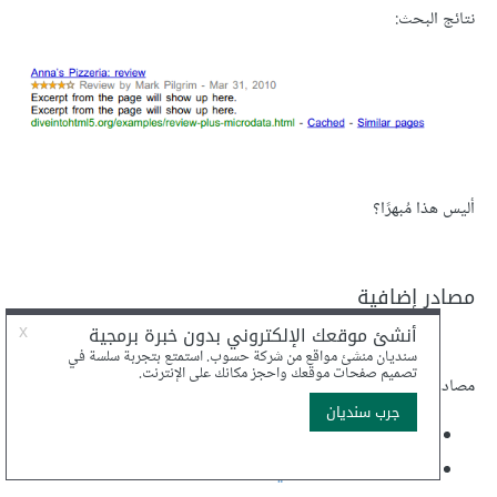
نتائج البحث:
أليس هذا مُبهرًا؟
مصادر إضافية
مصادر عن البيانات الوصفية (Microdata):
مواصفة Microdata في HTML5
صفحة Microdata في ويكيبيديا