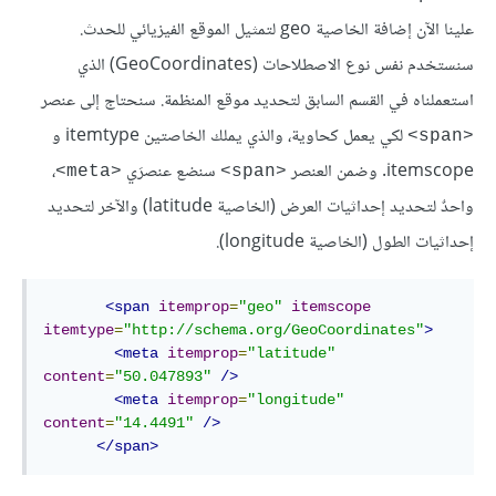
علينا الآن إضافة الخاصية geo لتمثيل الموقع الفيزيائي للحدث.
سنستخدم نفس نوع الاصطلاحات (GeoCoordinates) الذي
استعملناه في القسم السابق لتحديد موقع المنظمة. سنحتاج إلى عنصر
لكي يعمل كحاوية، والذي يملك الخاصتين itemtype و
<span>
itemscope. وضمن العنصر
سنضع عنصرَي
،
<meta>
<span>
واحدٌ لتحديد إحداثيات العرض (الخاصية latitude) والآخر لتحديد
إحداثيات الطول (الخاصية longitude).
<
span
itemprop
=
"geo"
itemscope
itemtype
=
"http://schema.org/GeoCoordinates"
>
<
meta
itemprop
=
"latitude"
content
=
"50.047893"
/>
<
meta
itemprop
=
"longitude"
content
=
"14.4491"
/>
</
span
>