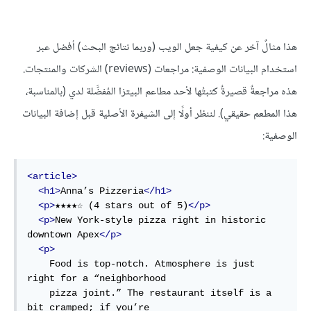
هذا مثالٌ آخر عن كيفية جعل الويب (وربما نتائج البحث) أفضل عبر
استخدام البيانات الوصفية: مراجعات (reviews) الشركات والمنتجات.
هذه مراجعةٌ قصيرةٌ كتبتُها لأحد مطاعم البيتزا المُفضَّلة لدي (بالمناسبة،
هذا المطعم حقيقي). لننظر أولًا إلى الشيفرة الأصلية قبل إضافة البيانات
الوصفية:
<article>
<h1>
Anna’s Pizzeria
</h1>
<p>
★★★★☆ (
4
 stars out 
of
5
)
</p>
<p>
New York-style pizza 
right
in
 historic 
downtown Apex
</p>
<p>
    Food is top-notch. Atmosphere is just 
right
for
a
 “neighborhood

    pizza joint.” The restaurant itself is 
a
bit cramped; 
if
 you’re
