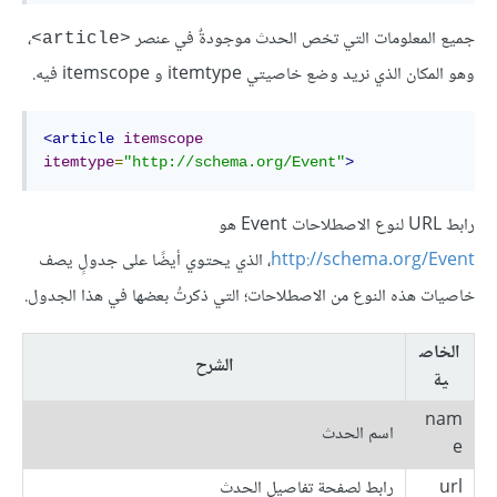
جميع المعلومات التي تخص الحدث موجودةٌ في عنصر
،
<article>
وهو المكان الذي نريد وضع خاصيتي itemtype و itemscope فيه.
<
article
itemscope
itemtype
=
"http://schema.org/Event"
>
رابط URL لنوع الاصطلاحات Event هو
http://schema.org/Event
، الذي يحتوي أيضًا على جدولٍ يصف
خاصيات هذه النوع من الاصطلاحات؛ التي ذكرتُ بعضها في هذا الجدول.
الخاص
الشرح
ية
nam
اسم الحدث
e
url
رابط لصفحة تفاصيل الحدث