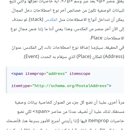
يُغلَق عنصر
بعدُ عبر وسم
. أيّة خاصيات نُعرِّفها والتي تَتبَع
<‎/p>
<p>
للبياناتِ الوصفيةِ تكونُ من خصائصِ آخرِ نوعِ اصطلاحاتٍ دخلَ المجالَ.
يمكن أن تتداخل أنواع الاصطلاحات مثل
المكدس
(stack). لم نحذف
إلى الآن آخر عنصر من المكدس، وهذا يعني أننا ما زلنا ضمن مجال نوع
الاصطلاحات Place.
في الحقيقة، سيلزمنا إضافة نوع اصطلاحات ثالث إلى المكدس: عنوانٌ
(Address) للمكان (Place) الذي سيُقام به الحدث (Event).
<
span
itemprop
=
"address"
itemscope
itemtype
=
"http://schema.org/PostalAddress"
>
مرةً أخرى، علينا أن نضع كل جزء من العنوان كخاصية بيانات وصفية
مستقلة، لذلك علينا أن نُضيف عددًا من عناصر
لكي نضع
<span>
خاصيات itemprop فيها (إذا رأيتني أشرح الأمور بسرعة هنا، فأنصحك