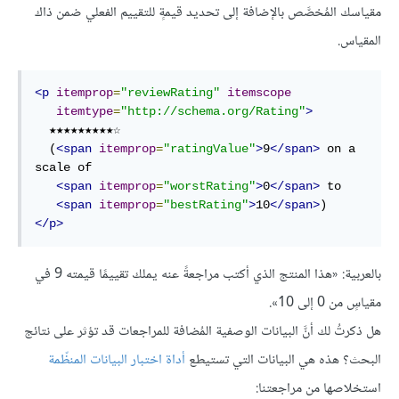
مقياسك المُخصَّص بالإضافة إلى تحديد قيمةٍ للتقييم الفعلي ضمن ذاك
المقياس.
<
p
itemprop
=
"reviewRating"
itemscope
itemtype
=
"http://schema.org/Rating"
>
  ★★★★★★★★★☆

  (
<
span
itemprop
=
"ratingValue"
>
9
</
span
>
 on a 
scale of

<
span
itemprop
=
"worstRating"
>
0
</
span
>
 to

<
span
itemprop
=
"bestRating"
>
10
</
span
>
</
p
>
بالعربية: «هذا المنتج الذي أكتب مراجعةً عنه يملك تقييمًا قيمته 9 في
مقياسٍ من 0 إلى 10».
هل ذكرتُ لك أنَّ البيانات الوصفية المُضافة للمراجعات قد تؤثر على نتائج
البحث؟ هذه هي البيانات التي تستيطع
أداة اختبار البيانات المنظّمة
استخلاصها من مراجعتنا: