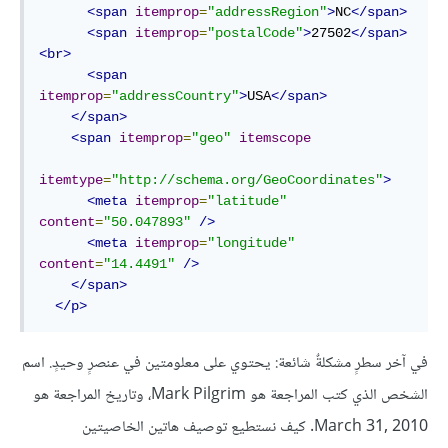
<
span
itemprop
=
"addressRegion"
>
NC
</
span
>
<
span
itemprop
=
"postalCode"
>
27502
</
span
>
<
br
>
<
span
itemprop
=
"addressCountry"
>
USA
</
span
>
</
span
>
<
span
itemprop
=
"geo"
itemscope
itemtype
=
"http://schema.org/GeoCoordinates"
>
<
meta
itemprop
=
"latitude"
content
=
"50.047893"
/>
<
meta
itemprop
=
"longitude"
content
=
"14.4491"
/>
</
span
>
</
p
>
في آخر سطرٍ مشكلةٌ شائعة: يحتوي على معلومتين في عنصرٍ وحيدٍ. اسم
الشخص الذي كتب المراجعة هو Mark Pilgrim، وتاريخ المراجعة هو
March 31, 2010. كيف نستطيع توصيف هاتين الخاصيتين