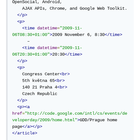
OpenSocial, Android,

    AJAX APIs, Chrome, and Google Web Toolkit.

</p>
<p>
<time
datetime
=
"2009-11-
06T08:30+01:00"
>
2009 November 6, 8:30
</time>
      –

<time
datetime
=
"2009-11-
06T20:30+01:00"
>
20:30
</time>
</p>
<p>
    Congress Center
<br>
    5th května 65
<br>
    140 21 Praha 4
<br>
    Czech Republic

</p>
<p><a
href
=
"http://code.google.com/intl/cs/events/de
veloperday/2009/home.html"
>
GDD/Prague home 
page
</a></p>
</article>