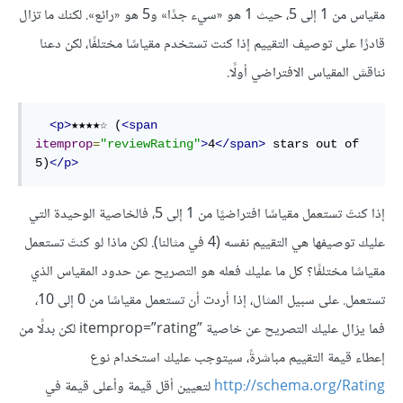
مقياس من 1 إلى 5، حيث 1 هو «سيء جدًا» و5 هو «رائع». لكنك ما تزال
قادرًا على توصيف التقييم إذا كنت تستخدم مقياسًا مختلفًا، لكن دعنا
نناقش المقياس الافتراضي أولًا.
<
p
>
★★★★☆ (
<
span
itemprop
=
"reviewRating"
>
4
</
span
>
 stars out of 
5)
</
p
>
إذا كنتَ تستعمل مقياسًا افتراضيًا من 1 إلى 5، فالخاصية الوحيدة التي
عليك توصيفها هي التقييم نفسه (4 في مثالنا). لكن ماذا لو كنتَ تستعمل
مقياسًا مختلفًا؟ كل ما عليك فعله هو التصريح عن حدود المقياس الذي
تستعمل. على سبيل المثال، إذا أردت أن تستعمل مقياسًا من 0 إلى 10،
فما يزال عليك التصريح عن خاصية itemprop=”rating”‎ لكن بدلًا من
إعطاء قيمة التقييم مباشرةً، سيتوجب عليك استخدام نوع
http://schema.org/Rating
لتعيين أقل قيمة وأعلى قيمة في