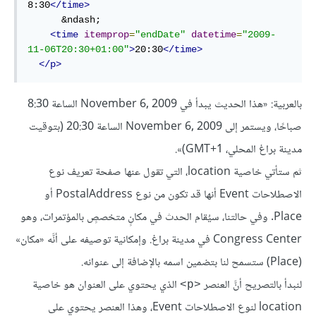
8:30
</
time
>
      &ndash;

<
time
itemprop
=
"endDate"
datetime
=
"2009-
11-06T20:30+01:00"
>
20:30
</
time
>
</
p
>
بالعربية: «هذا الحديث يبدأ في November 6, 2009 الساعة 8:30
صباحًا، ويستمر إلى November 6, 2009 الساعة 20:30 (بتوقيت
مدينة براغ المحلي، GMT+1)».
ثم ستأتي خاصية location، التي تقول عنها صفحة تعريف نوع
الاصطلاحات Event أنها قد تكون من نوع PostalAddress أو
Place. وفي حالتنا، سيُقام الحدث في مكانٍ متخصصٍ بالمؤتمرات، وهو
Congress Center في مدينة براغ. وإمكانية توصيفه على أنَّه «مكان»
(Place) ستسمح لنا بتضمين اسمه بالإضافة إلى عنوانه.
لنبدأ بالتصريح أنَّ العنصر
الذي يحتوي على العنوان هو خاصية
<p>
location لنوع الاصطلاحات Event، وهذا العنصر يحتوي على