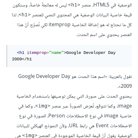
الوصفية في HTML5، عنصر
ليس له معالجةٌ خاصةٌ، وستكون
<h1>
قيمة خاصية البيانات الوصفية هي المحتوى النصي للعنصر
، لذا
<h1>
كل ما نحتاج له هو إضافة الخاصية itemprop لكي نُصرِّح أنَّ هذا
العنصر يحتوي على اسم الحدث.
<
h1
itemprop
=
"name"
>
Google Developer Day 
2009
</
h1
نقول بالعربية: «اسم هذا الحدث هو Google Developer Day
2009».
يحتوي الحدث على صورة، التي يمكن توصيفها باستخدام الخاصية
image، وكما تتوقع، تُعرَض الصورةُ عبر عنصر
، وكما في
<img>
خاصية image في نوع الاصطلاحات Person، الصورة في نوع
الاصطلاحات Event هي رابط URL، ولأن النموذج الهيكلي للبيانات
الوصفية يقول أنَّ قيمة الخاصية الموجودة في العنصر
هي
<img>