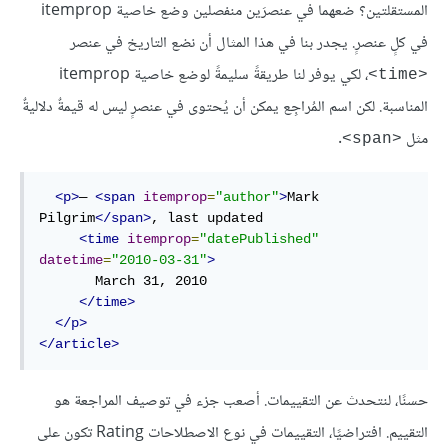
المستقلتين؟ ضعهما في عنصرَين منفصلين وضع خاصية itemprop
في كلٍ عنصرٍ. يجدر بنا في هذا المثال أن نضع التاريخ في عنصر
، لكي يوفر لنا طريقةً سليمةً لوضع خاصية itemprop
<time>
المناسبة. لكن اسم المُراجِع يمكن أن يُحتوى في عنصرٍ ليس له قيمةٌ دلاليةٌ
مثل
.
<span>
<
p
>
— 
<
span
itemprop
=
"author"
>
Mark 
Pilgrim
</
span
>
, last updated

<
time
itemprop
=
"datePublished"
datetime
=
"2010-03-31"
>
       March 31, 2010

</
time
>
</
p
>
</
article
>
حسنًا، لنتحدث عن التقييمات. أصعب جزء في توصيف المراجعة هو
التقييم. افتراضيًا، التقييمات في نوع الاصطلاحات Rating تكون على