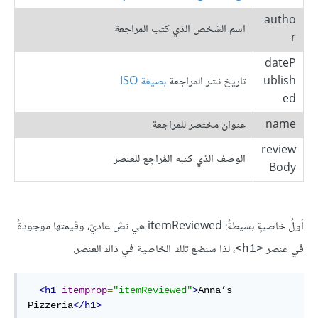
autho
اسم الشخص الذي كتب المراجعة
r
dateP
ublish
تاريخ نشر المراجعة
بصيغة ISO
ed
name
عنوان مختصر للمراجعة
review
الوصف الذي كتبه المُراجِع للعنصر
Body
أولُ خاصيةٍ بسيطةٌ: itemReviewed هي نصٌ عاديٌ، وقيمتها موجودةٌ
في عنصر
، لذا سنضع تلك الخاصية في ذاك العنصر.
<h1>
<
h1
itemprop
=
"itemReviewed"
>
Anna’s 
Pizzeria
</
h1
>