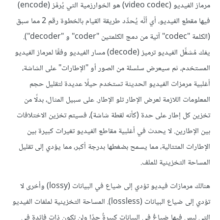
مرماز الفيديو (video codec) هو الخوارزمية التي يُرمَّز (encode)
فيها مقطع الفيديو، أي أنَّه يُحدِّد طريقة القيام بالخطوة رقم 2 مما سبق
(الكلمة "codec" آتية من دمج الكلمتين "coder" و "decoder").
يفك مُشغِّل الفيديو ترميز (decode) مسار الفيديو وفقًا لمرماز الفيديو
المستخدم، ثم سيعرض سلسلة من الصور أو "الإطارات" على الشاشة،
أغلبية مرمزات الفيديو الحديثة تستخدم حيلًا عديدة لتقليل حجم
المعلومات اللازمة لعرض الإطار تلو الإطار. على سبيل المثال، بدلًا من
تخزين كل إطار على حدة (كأنه لقطة شاشة)، فسيتم تخزين الاختلافات
بين الإطارين. لا يحدث في أغلبية مقاطع الفيديو تغيرات كبيرة بين
الإطارات المتتالية، مما يسمح بضغطها بدرجة أكبر، مما يؤدي إلى تقليل
المساحة التخزينية للملف.
هنالك مرمازات فيديو تؤدي إلى ضياع في البيانات (lossy) وأخرى لا
تؤدي إلى ضياع البيانات (lossless). المساحة التخزينية لملفات الفيديو
التي ليس فيها ضياعٌ في البيانات كبيرةٌ جدًا ولن تكون ذات فائدةٍ في