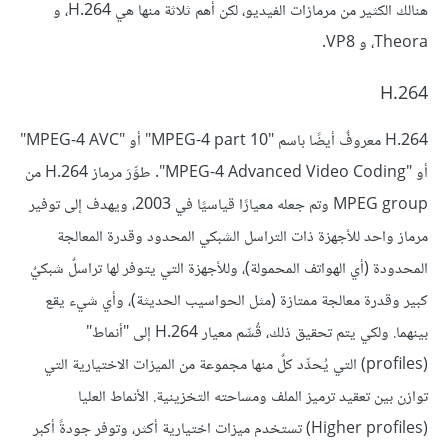
هنالك الكثير من مرمازات الفيديو، لكن أهم ثلاثة منها هي H.264، و
Theora، و VP8.
H.264
H.264 معروفٌ أيضًا باسم "MPEG-4 part 10" أو "MPEG-4 AVC"
أو "MPEG-4 Advanced Video Coding". طوِّرَ مرماز H.264 من
MPEG group وتم جعله معيارًا قياسيًا في 2003، ويهدف إلى توفير
مرماز واحد للأجهزة ذات التراسل الشبكي المحدود وقدرة المعالجة
المحدودة (أي الهواتف المحمولة)، وللأجهزة التي يتوفر لها تراسلٌ شبكيٌ
كبير وقدرة معالجة ممتازة (مثل الحواسيب الحديثة)، وأي شيء يقع
بينهما. ولكي يتم تحقيق ذلك، قُسِّم معيار H.264 إلى "أنماط"
(profiles) التي يُحدِّد كلٌ منها مجموعة من الميزات الاختيارية التي
توازن بين تعقيد ترميز الملف ومساحته التخزينية. الأنماط العليا
(Higher profiles) تستخدم ميزات اختيارية أكثر، وتوفر جودةً أكبر