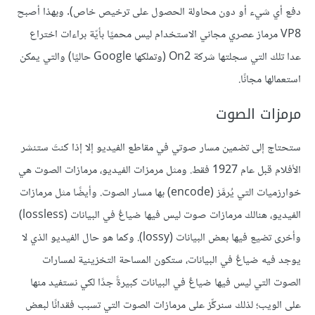
دفع أي شيء أو دون محاولة الحصول على ترخيص خاص). وبهذا أصبح
VP8 مرماز عصري مجاني الاستخدام ليس محميًا بأيّة براءات اختراع
عدا تلك التي سجلتها شركة On2 (وتملكها Google حاليًا) والتي يمكن
استعمالها مجانًا.
مرمزات الصوت
ستحتاج إلى تضمين مسار صوتي في مقاطع الفيديو إلا إذا كنتَ ستنشر
الأفلام قبل عام 1927 فقط. ومثل مرمزات الفيديو، مرمازات الصوت هي
خوارزميات التي يُرمَّز (encode) بها مسار الصوت. وأيضًا مثل مرمازات
الفيديو، هنالك مرمازات صوت ليس فيها ضياعٌ في البيانات (lossless)
وأخرى تضيع فيها بعض البيانات (lossy). وكما هو حال الفيديو الذي لا
يوجد فيه ضياعٌ في البيانات، ستكون المساحة التخزينية لمسارات
الصوت التي ليس فيها ضياعٌ في البيانات كبيرةً جدًا لكي نستفيد منها
على الويب؛ لذلك سنركِّز على مرمازات الصوت التي تسبب فقدانًا لبعض