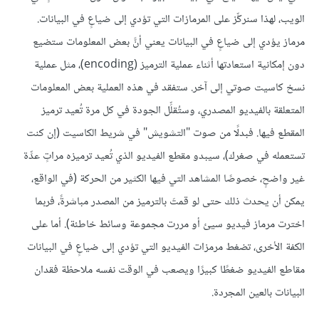
الويب، لهذا سنركِّز على المرمازات التي تؤدي إلى ضياعٍ في البيانات.
مرماز يؤدي إلى ضياعٍ في البيانات يعني أنَّ بعض المعلومات ستضيع
دون إمكانية استعادتها أثناء عملية الترميز (encoding)، مثل عملية
نسخ كاسيت صوتي إلى آخر. ستفقد في هذه العملية بعض المعلومات
المتعلقة بالفيديو المصدري، وستُقلِّل الجودة في كل مرة تُعيد ترميز
المقطع فيها. فبدلًا من صوت "التشويش" في شريط الكاسيت (إن كنت
تستعمله في صغرك)، سيبدو مقطع الفيديو الذي تُعيد ترميزه مراتٍ عدِّة
غير واضحٍ، خصوصًا المشاهد التي فيها الكثير من الحركة (في الواقع،
يمكن أن يحدث ذلك حتى لو قمتَ بالترميز من المصدر مباشرةً، فربما
اخترت مرماز فيديو سيئ أو مررت مجموعة وسائط خاطئة). أما على
الكفة الأخرى، تضغط مرمزات الفيديو التي تؤدي إلى ضياعٍ في البيانات
مقاطع الفيديو ضغطًا كبيرًا ويصعب في الوقت نفسه ملاحظة فقدان
البيانات بالعين المجردة.