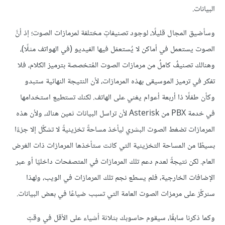
البيانات.
وسأضيق المجال قليلًا، لوجود تصنيفاتٍ مختلفة لمرمازات الصوت؛ إذ أنَّ
الصوت يستعمل في أماكن لا يُستعمَل فيها الفيديو (في الهواتف مثلًا)،
وهنالك تصنيفٌ كاملٌ من مرمازات الصوت المُتخصصة بترميز الكلام، فلا
تفكر في ترميز الموسيقى بهذه المرمازات، لأن النتيجة النهائية ستبدو
وكأن طفلًا ذا أربعة أعوام يغني على الهاتف. لكنك تستطيع استخدامها
في خدمة PBX من Asterisk لأن تراسل البيانات ثمين هناك، ولأن هذه
المرمازات تضغط الصوت البشري ليأخذ مساحةً تخزينيةً لا تشكِّل إلا جزءًا
بسيطًا من المساحة التخزينية التي كانت ستأخذها المرمازات ذات الغرض
العام. لكن نتيجةً لعدم دعم تلك المرمازات في المتصفحات داخليًا أو عبر
الإضافات الخارجية، فلم يسطع نجم تلك المرمازات في الويب، ولهذا
سنركِّز على مرمزات الصوت العامة التي تسبب ضياعًا في بعض البيانات.
وكما ذكرنا سابقًا، سيقوم حاسوبك بثلاثة أشياء على الأقل في وقتٍ