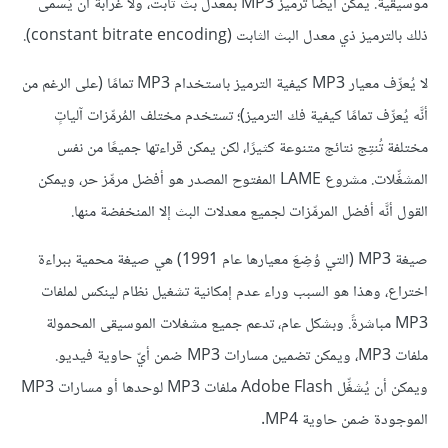
موسيقية. يمكن أيضًا ترميز MP3 بمعدل بث ثابت، ولا غرابة أن يُسمى
ذلك بالترميز ذي معدل البث الثابت (constant bitrate encoding).
لا يُعرِّف معيار MP3 كيفية الترميز باستخدام MP3 تمامًا (على الرغم من
أنَّه يُعرِّف تمامًا كيفية فك الترميز)؛ تستخدم مختلف المُرمِّزات آلياتٍ
مختلفة تُنتِج نتائج متنوعة كثيرًا، لكن يمكن قراءتها جميعًا من نفس
المشغِّلات. مشروع LAME المفتوح المصدر هو أفضل مرمِّز حر، ويمكن
القول أنَّه أفضل المرمِّزات لجميع معدلات البث إلا المنخفضة منها.
صيغة MP3 (التي وُضِعَ معيارها عام 1991) هي صيغة محمية ببراءة
اختراع، وهذا هو السبب وراء عدم إمكانية تشغيل نظام لينكس لملفات
MP3 مباشرةً. وبشكل عام، تدعم جميع مشغلات الموسيقى المحمولة
ملفات MP3، ويمكن تضمين مسارات MP3 ضمن أيّ حاوية فيديو.
ويمكن أن يُشغِّل Adobe Flash ملفات MP3 لوحدها أو مسارات MP3
الموجودة ضمن حاوية MP4.