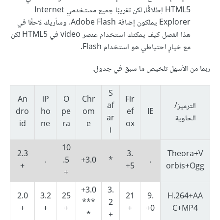
HTML5 إطلاقًا، لكن تقريبًا جميع مستخدمي Internet
Explorer يملكون إضافة Adobe Flash. وسأريك لاحقًا في
هذا الفصل كيف يمكنك استخدام عنصر video في HTML5 لكن
مع خيارٍ احتياطي هو استخدام Flash.
ربما من الأسهل تلخيص ما سبق في جدول.
S
An
iP
O
Chr
Fir
الترميز/
af
dro
ho
pe
om
ef
IE
الحاوية
ar
id
ne
ra
e
ox
i
10
2.3
3.
Theora+V
.
.5
3.0+
*
.
+
5+
orbis+Ogg
+
3.0+
3.
2.0
3.2
25
21
9.
H.264+AA
***
2
+
+
+
+
0+
C+MP4
*
+