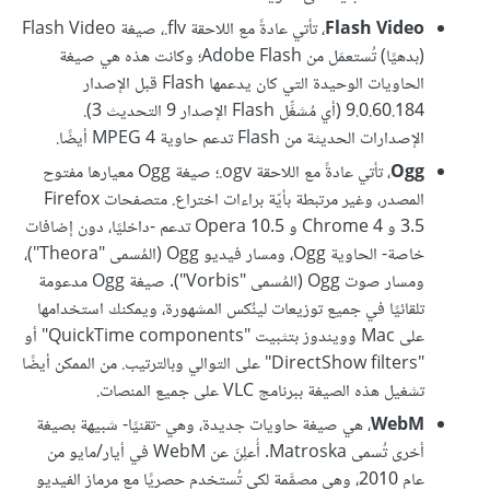
Flash Video
، تأتي عادةً مع اللاحقة ‎.flv، صيغة Flash Video
(بدهيًا) تُستعمَل من Adobe Flash؛ وكانت هذه هي صيغة
الحاويات الوحيدة التي كان يدعمها Flash قبل الإصدار
9.0.60.184 (أي مُشغِّل Flash الإصدار 9 التحديث 3).
الإصدارات الحديثة من Flash تدعم حاوية MPEG 4 أيضًا.
Ogg
، تأتي عادةً مع اللاحقة ‎.ogv؛ صيغة Ogg معيارها مفتوح
المصدر، وغير مرتبطة بأيّة براءات اختراع. متصفحات Firefox
3.5 و Chrome 4 و Opera 10.5 تدعم -داخليًا، دون إضافات
خاصة- الحاوية Ogg، ومسار فيديو Ogg (المُسمى "Theora")،
ومسار صوت Ogg (المُسمى "Vorbis"). صيغة Ogg مدعومة
تلقائيًا في جميع توزيعات لينُكس المشهورة، ويمكنك استخدامها
على Mac وويندوز بتثبيت "QuickTime components" أو
"DirectShow filters" على التوالي وبالترتيب. من الممكن أيضًا
تشغيل هذه الصيغة ببرنامج VLC على جميع المنصات.
WebM
، هي صيغة حاويات جديدة، وهي -تقنيًا- شبيهة بصيغة
أخرى تُسمى Matroska. أُعلِنَ عن WebM في أيار/مايو من
عام 2010، وهي مصمَّمة لكي تُستخدم حصريًا مع مرماز الفيديو