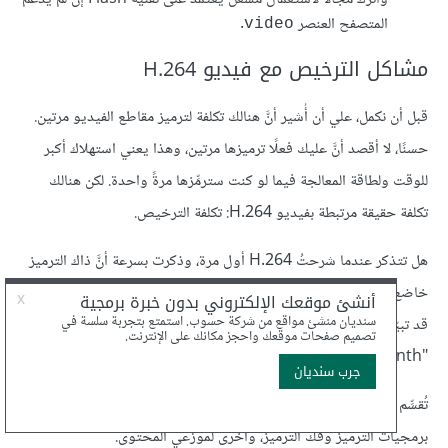
المتصفح العنصر
.
video
مشاكل الترخيص مع فيديو H.264
قبل أن نكمل، علي أن أُشير أنَّ هنالك تكلفة لترميز مقاطع الفيديو مرتين.
حسنًا، لا أقصد أنَّ عليك فعلًا ترميزها مرتين، وهذا يعني استهلاك أكبر
للوقت ولطاقة المعالجة فيما لو كنت سترمِّزها مرةً واحدة. لكن هنالك
تكلفة حقيقة مرتبطة بفيديو H.264: تكلفة الترخيص.
هل تتذكر عندما شرحتُ H.264 أول مرة، وذكرت بسرعة أنَّ ذاك الترميز
خاضع لبراءات اختراع ويمكن أخذ ترخيص بالاستخدام من MPEG LA؟
قد تبيّن أنَّ ما سبق مهم، ولكن لتفهم لماذا، سأحيلك إلى مقتطف من مقالة
"The H.264 Licensing Labyrinth":
تُقسِّم MPEG LA رخصة H.264 إلى رخصتين فرعيتين: واحدة لمصنعي
برمجيات الترميز وفك الترميز، وأخرى لموزعي المحتوى.