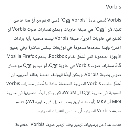
Vorbis
Vorbis تُسمى عادةً "Ogg Vorbis" (على الرغم من أنَّ هذا خاطئ
تقنيًا، لأن "Ogg" هي صيغة حاويات ويمكن لمسارات صوت Vorbis أن
تُضمَّن في حاويات أخرى). صيغة Vorbis ليست محمية بأيّة براءات
اخترع ولهذا ستجدها مدعومةً في توزيعات لينكس مباشرةً وفي جميع
الأجهزة المحمولة التي تُشغِّل نظام Rockbox. يدعم Mozilla Firefox
3.5 مسارات صوت Vorbis في حاوية Ogg، أو فيديو Ogg مع مسار
صوتي بصيغة Vorbis، ويمكن أيضًا للهواتف العاملة بنظام أندرويد أن
تُشغِّل ملفات Vorbis الصوتية المستقلة. عادة ما تُضمَّن مسارات Vorbis
الصوتية في حاوية Ogg أو WebM، لكن يمكن أيضًا تضمينها في حاوية
MP4 أو MKV (أو بعد تطبيق بعض الحيل: في حاوية AVI). تدعم
صيغة Vorbis الصوتية أي عدد من القنوات الصوتية.
هنالك عددٌ من برمجيات ترميز وفك ترميز صوت Vorbis المفتوحة