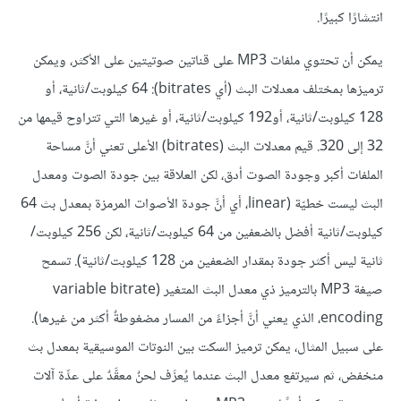
انتشارًا كبيرًا.
يمكن أن تحتوي ملفات MP3 على قناتين صوتيتين على الأكثر، ويمكن
ترميزها بمختلف معدلات البث (أي bitrates): 64 كيلوبت/ثانية، أو
128 كيلوبت/ثانية، أو192 كيلوبت/ثانية، أو غيرها التي تتراوح قيمها من
32 إلى 320. قيم معدلات البث (bitrates) الأعلى تعني أنَّ مساحة
الملفات أكبر وجودة الصوت أدق، لكن العلاقة بين جودة الصوت ومعدل
البث ليست خطيّة (linear، أي أنَّ جودة الأصوات المرمزة بمعدل بث 64
كيلوبت/ثانية أفضل بالضعفين من 64 كيلوبت/ثانية، لكن 256 كيلوبت/
ثانية ليس أكثر جودة بمقدار الضعفين من 128 كيلوبت/ثانية). تسمح
صيغة MP3 بالترميز ذي معدل البث المتغير (variable bitrate
encoding، الذي يعني أنَّ أجزاءً من المسار مضغوطةٌ أكثر من غيرها).
على سبيل المثال، يمكن ترميز السكت بين النوتات الموسيقية بمعدل بث
منخفض، ثم سيرتفع معدل البث عندما يُعزَف لحنٌ معقَّدٌ على عدِّة آلات