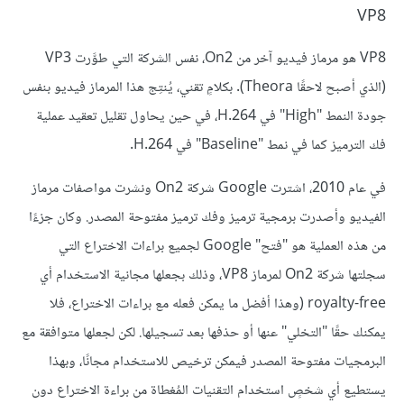
VP8
VP8 هو مرماز فيديو آخر من On2، نفس الشركة التي طوَّرت VP3
(الذي أصبح لاحقًا Theora). بكلامٍ تقني، يُنتِج هذا المرماز فيديو بنفس
جودة النمط "High" في H.264، في حين يحاول تقليل تعقيد عملية
فك الترميز كما في نمط "Baseline" في H.264.
في عام 2010، اشترت Google شركة On2 ونشرت مواصفات مرماز
الفيديو وأصدرت برمجية ترميز وفك ترميز مفتوحة المصدر. وكان جزءًا
من هذه العملية هو "فتح" Google لجميع براءات الاختراع التي
سجلتها شركة On2 لمرماز VP8، وذلك بجعلها مجانية الاستخدام أي
royalty-free (وهذا أفضل ما يمكن فعله مع براءات الاختراع، فلا
يمكنك حقًا "التخلي" عنها أو حذفها بعد تسجيلها. لكن لجعلها متوافقة مع
البرمجيات مفتوحة المصدر فيمكن ترخيص للاستخدام مجانًا، وبهذا
يستطيع أي شخصٍ استخدام التقنيات المُغطاة من براءة الاختراع دون