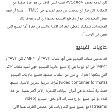
لكن الدعم لعنصر
نفسه ليس كافيًا بل هو جزءٌ صغيرٌ من
<video>
الحكاية. لكن قبل أن نتحدث عن دعم الفيديو في HTML5، علينا أن نفهم
بعض المعلومات حول مقاطع الفيديو نفسها (إن كنت تعرف تلك
المعلومات، فيمكنك تخطي الفقرات الآتية والبدء من فقرة "ما الصيغ التي
تعمل في الويب").
حاويات الفيديو
قد تتخيل ملفات الفيديو على أنها ملفات "AVI" أو "MP4". لكن "AVI" و
"MP4" في الواقع ما هي إلا صيغ حاوية للفيديو. فهي تُشبِه ملفات ZIP
التي يمكنها احتواء أي نوع من الملفات ضمنها، فصيغ حاويات الفيديو
(video container formats) تُعرِّف طريقة تخزين الأشياء ضمنها
فقط، ولا تُحدِّد ما هي أنواع البيانات المُخزَّنة (الأمر أكثر تعقيدًا من هذا،
لعدم توافق جميع أنواع مسارات (أو دفق) الفيديو (video
streams) مع جميع صيغ الحاويات، لكن اغضض الطرف عنها الآن).