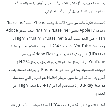
بمساحة تخزينية أقل، لكنها تأخذ وقتًا أطول لتُرمَّز، وتستهلك طاقة
معالجة أكبر لفك الترميز في الوقت الحقيقي.
لإعطائك فكرةً عامةً عن تنوع الأنماط: يدعم iPhone ‏نمط "Baseline"،
ويدعم AppleTV نمطي ‏"Baseline" و "Main"، بينما يدعم Adobe
Flash على الحواسيب أنماط "Baseline" و "Main" و "High".
ويستعمل YouTube الآن مرماز H.264 لترميز مقاطع الفيديو عالية
الدقة (HD) التي يمكن تشغليها عبر Adobe Flash؛ ويدعم
YouTube أيضًا إرسال مقاطع الفيديو المرمزة بمرماز H.264 إلى
الهواتف المحمولة، بما في ذلك هواتف iPhone والهواتف العاملة بنظام
أندرويد. إضافةً إلى ما سبق، مرماز H.264 هو المرماز الذي تستعمله
مواصفة Blu-Ray، إذ تستخدم أقراص Bul-Ray ‏نمط "High" في
العموم.
أغلبية الأجهزة التي تُشغِّل فيديو H.264 عدا الحواسيب (بما في ذلك