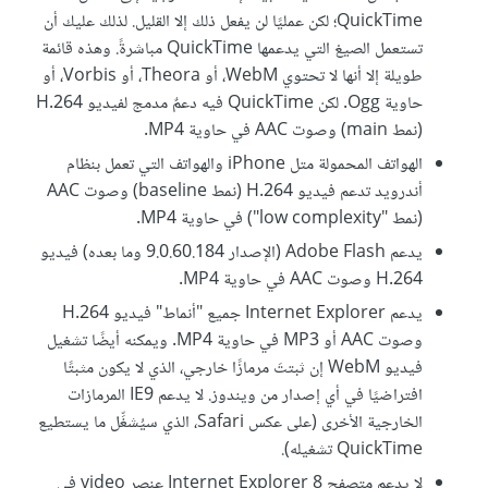
QuickTime؛ لكن عمليًا لن يفعل ذلك إلا القليل. لذلك عليك أن
تستعمل الصيغ التي يدعمها QuickTime مباشرةً. وهذه قائمة
طويلة إلا أنها لا تحتوي WebM، أو Theora، أو Vorbis، أو
(نمط main) وصوت AAC في حاوية MP4.
الهواتف المحمولة متل iPhone والهواتف التي تعمل بنظام
أندرويد تدعم فيديو H.264 ‏(نمط baseline) وصوت AAC
‏(‎نمط ‎"low complexity"‎) في حاوية MP4.
يدعم Adobe Flash (الإصدار 9.0.60.184 وما بعده) فيديو
H.264 وصوت AAC في حاوية MP4.
يدعم Internet Explorer جميع "أنماط" فيديو H.264
وصوت AAC أو MP3 في حاوية MP4. ويمكنه أيضًا تشغيل
فيديو WebM إن ثبتتَ مرمازًا خارجي، الذي لا يكون مثبتًا
افتراضيًا في أي إصدار من ويندوز. لا يدعم IE9 المرمازات
الخارجية الأخرى (على عكس Safari، الذي سيُشغِّل ما يستطيع
QuickTime تشغيله).
لا يدعم متصفح Internet Explorer 8 عنصر video في