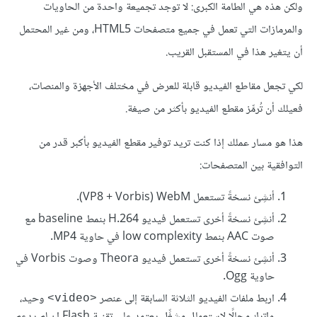
ولكن هذه هي الطامة الكبرى: لا توجد تجميعة واحدة من الحاويات
والمرمازات التي تعمل في جميع متصفحات HTML5، ومن غير المحتمل
أن يتغير هذا في المستقبل القريب.
لكي تجعل مقاطع الفيديو قابلة للعرض في مختلف الأجهزة والمنصات،
فعيلك أن تُرمِّز مقطع الفيديو بأكثر من صيغة.
هذا هو مسار عملك إذا كنت تريد توفير مقطع الفيديو بأكبر قدر من
التوافقية بين المتصفحات:
أنشِئ نسخةً تستعمل WebM ‏(VP8 + Vorbis).
أنشِئ نسخةً أخرى تستعمل فيديو H.264 بنمط baseline مع
صوت AAC‏ بنمط low complexity‎ في حاوية MP4.
أنشِئ نسخةً أخرى تستعمل فيديو Theora وصوت Vorbis في
حاوية Ogg.
اربط ملفات الفيديو الثلاثة السابقة إلى عنصر
وحيد،
<video>
واترك مجالًا لاستعمال مشغِّل يعتمد على تقنية Flash إن لم يدعم