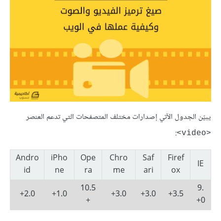
يبيّن الجدول الآتي إصدارات مختلف المتصفحات التي تدعم العنصر
:
<video>
Andro
iPho
Ope
Chro
Saf
Firef
IE
id
ne
ra
me
ari
ox
10.5
9.
2.0+
1.0+
3.0+
3.0+
3.5+
+
0+