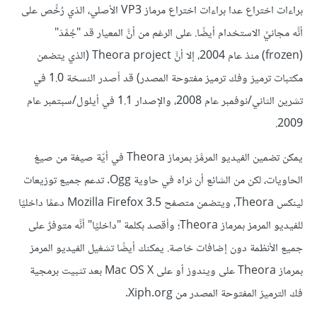
براءات اختراع عدا براءات اختراع مرماز VP3 الأصلي، الذي رُخِّص على
أنَّه مجانيُ الاستخدام أيضًا. على الرغم من أنَّ المعيار قد "جُمِّدَ"
(frozen) منذ عام 2004، إلا أنَّ Theora project (الذي يتضمن
مكتبات ترميز وفك ترميز مفتوحة المصدر) قد أصدر النسخة 1.0 في
تشرين الثاني/نوفمبر عام 2008، والإصدار 1.1 في أيلول/سبتمبر عام
2009.
يمكن تضمين الفيديو المرمَّز بمرماز Theora في أيّة صيغة من صيغ
الحاويات، لكن من الشائع أن نراه في حاوية Ogg. تدعم جميع توزيعات
لينكس Theora، ويتضمن متصفح Mozilla Firefox 3.5 دعمًا داخليًا
للفيديو المرمز بمرماز Theora؛ وأقصد بكلمة "داخليًا" أنَّه متوفرٌ على
جميع الأنظمة دون إضافات خاصة. يمكنك أيضًا تشغيل الفيديو المرمز
بمرماز Theora على ويندوز أو على Mac OS X بعد تثبيت برمجية
فك الترميز المفتوحة المصدر من Xiph.org.