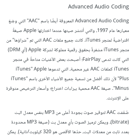
Advanced Audio Coding
Advanced Audio Coding المعروفة أيضًا باسم "AAC" التي وضِعَ
معيارها عام 1997، والتي أنتشر صيتها عندما اختارتها Apple صيغةً
افتراضيةً لمتجر iTunes. كانت جميع ملفات AAC التي تم "شراؤها" من
متجر iTunes مشفرةً بحقوق رقمية مملوكة لشركة Apple ‏(أي DRM)
التي كانت تدعى FairPlay؛ أصبحت بعض الأغنيات متاحةً في متجر
iTunes كملفات AAC غير محمية، التي تدعوها Apple ‏"iTunes
Plus" لأن ذلك أفضل من تسمية جميع الأشياء الأخرى باسم "iTunes
Minus". صيغة AAC محمية ببراءات اختراع؛ وأسعار الترخيص متوفرة
على الإنترنت.
صُمِّمَت AAC لتوفير صوت بجودة أعلى من MP3 بنفس معدل البث
(bitrate)، ويمكن ترميز الصوت بأي معدل بث (صيغة MP3 محدودة
بعدد ثابت من معدلات البث، حدّها الأقصى هو 320 كيلوبت/ثانية). يمكن