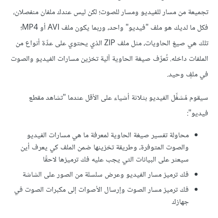
تجميعة من مسار للفيديو ومسار للصوت؛ لكن ليس عندك ملفان منفصلان،
فكل ما لديك هو ملف "فيديو" واحد، وربما يكون ملف AVI أو MP4؛
تلك هي صيغ الحاويات، مثل ملف ZIP الذي يحتوي على عدِّة أنواع من
الملفات داخله. تُعرِّف صيغة الحاوية آلية تخزين مسارات الفيديو والصوت
في ملفٍ وحيد.
سيقوم مُشغِّل الفيديو بثلاثة أشياء على الأقل عندما "تشاهد مقطع
فيديو":
محاولة تفسير صيغة الحاوية لمعرفة ما هي مسارات الفيديو
والصوت المتوفرة، وطريقة تخزينها ضمن الملف كي يعرف أين
سيعثر على البيانات التي يجب عليه فك ترميزها لاحقًا
فك ترميز مسار الفيديو وعرض سلسلة من الصور على الشاشة
فك ترميز مسار الصوت وإرسال الأصوات إلى مكبرات الصوت في
جهازك