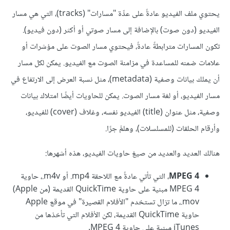
يحتوي ملف الفيديو عادةً على عدِّة "مسارات" (tracks)، التي هي مسار
الفيديو (دون صوت) بالإضافة إلى مسار صوتي أو أكثر (دون فيديو).
تكون المسارات مترابطةً عادةً، فيحتوي مسار الصوت على مؤشرات أو
علامات ضمنه للمساعدة في مزامنة الصوت مع الفيديو. يمكن لكل مسار
أن يملك بيانات وصفية (metadata)، مثل نسبة العرض إلى الارتفاع في
مسار الفيديو، أو لغة مسار الصوت. يمكن للحاويات أيضًا امتلاك بيانات
وصفية، مثل عنوان (title) الفيديو نفسه، وغلاف (cover) للفيديو،
وأرقام الحلقات (للمسلسلات)، وهلمَّ جرًا.
هنالك العديد والعديد من صيغ حاويات الفيديو، هذه أشهرها:
MPEG 4
، التي تأتي عادةً مع اللاحقة ‎.mp4 أو ‎.m4v، حاوية
MPEG 4 مبنية على حاوية QuickTime القديمة (من Apple)
‎.mov، ما تزال تستخدم "الأفلام القصيرة" في موقع Apple
حاوية QuickTime القديمة، لكن الأفلام التي تأخذها من
iTunes مبنية على حاوية MPEG 4.