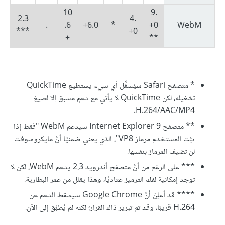
10
9.
2.3
4.
.
.6
6.0+
*
0+
WebM
***
0+
+
**
* متصفح Safari سيُشغِّل أي شيء يستطيع QuickTime
تشغيله، لكن QuickTime لا يأتي مع دعمٍ مسبق إلا لصيغ
H.264/AAC/MP4.
** متصفح Internet Explorer 9 سيدعم WebM "فقط إذا
ثبَّت المستخدم مرماز VP8"، الذي يعني ضمنيًا أنَّ مايكروسوفت
لن تضيف المرماز بنفسها.
*** على الرغم من أنَّ متصفح أندرويد 2.3 يدعم WebM، لكن لا
توجد إمكانية لفك الترميز عتاديًا، وهذا يقلل من عمر البطارية.
**** قد أعلِنَ أنَّ Google Chrome سيسقط الدعم عن
H.264 قريبًا، وقد تم تبرير ذاك القرار؛ لكنه لم يُطبَّق إلى الآن.