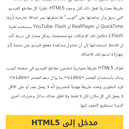
طريقةٌ معياريةٌ لفعل ذلك قبل وجود HTML5. نظريًا كل مقاطع الفيديو
التي سبق وأن شاهدتها على "الويب" تمَّ تشغيلها عبر إضافة خارجية (ربما
QuickTime أو RealPlayer أو Flash ‏-YouTube يستخدم تقنية
Flash-). تتكامل تلك الإضافات مع متصفحك بشكلٍ ممتاز إلى درجة أنَّك
لن تلاحظ استخدامها إلى أن تحاول مشاهدة مقطع فيديو على منصة (أو
جهاز) لا تدعم تلك الإضافة.
تُعرِّف HTML5 طريقةً معياريةً لتضمين مقاطع الفيديو في صفحة الويب
وذلك باستخدام العنصر
، ما يزال دعم العنصر
<video>
<video>
قيد التطوير، وهذه طريقةٌ مهذبةٌ للتصريح أنَّه لا يعمل بعد، أو على الأقل
لا يعمل في كل مكان؛ لكن لا تقنط ولا تقلق، هنالك بدائل وخيارات أخرى
كثيرة نستطيع اللجوء إليها.