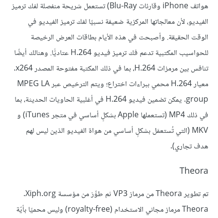
هواتف iPhone وقارئات Blu-Ray) تستعمل شريحة منفصلة لفك ترميز
الفيديو، لأن معالجاتها المركزية ضعيفة نسبيًا لفك ترميز الفيديو في
الوقت الحقيقة. وأصبحت في هذه الأيام بطاقات العرض الرخيصة
للحواسيب المكتبية تدعم فك ترميز فيديو H.264 عتاديًّا. وهنالك أيضًا
تنافس بين مرمزات H.264، بما في ذلك المكتبة مفتوحة المصدر x264.
معيار H.264 محمي ببراءات اختراع؛ ويتم الترخيص عبر MPEG LA
group. يمكن تضمين فيديو H.264 في أغلبية الحاويات الحديثة، بما
في ذلك MP4 (تستعملها Apple بشكلٍ أساسي في متجر iTunes) و
MKV (التي تُستعمَل بشكلٍ أساسي من هواة الفيديو الذين ليس لهم
هدف تجاري).
Theora
تم تطوير Theora من مرماز VP3 ثم طوِّرَ من مؤسسة Xiph.org.‏
Theora مرماز مجاني الاستخدام (royalty-free) وليس محميًا بأيّة