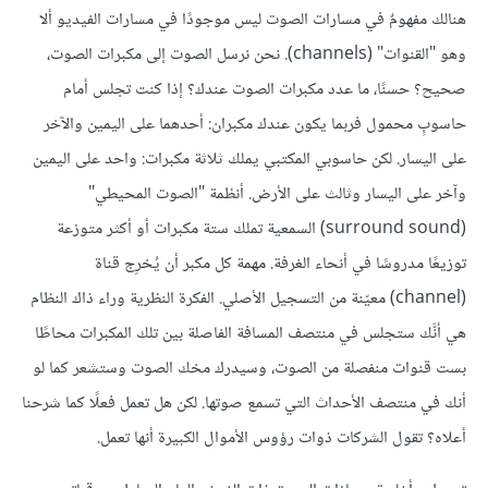
هنالك مفهومٌ في مسارات الصوت ليس موجودًا في مسارات الفيديو ألا
وهو "القنوات" (channels). نحن نرسل الصوت إلى مكبرات الصوت،
صحيح؟ حسنًا، ما عدد مكبرات الصوت عندك؟ إذا كنت تجلس أمام
حاسوبٍ محمول فربما يكون عندك مكبران: أحدهما على اليمين والآخر
على اليسار. لكن حاسوبي المكتبي يملك ثلاثة مكبرات: واحد على اليمين
وآخر على اليسار وثالث على الأرض. أنظمة "الصوت المحيطي"
(surround sound) السمعية تملك ستة مكبرات أو أكثر متوزعة
توزيعًا مدروسًا في أنحاء الغرفة. مهمة كل مكبر أن يُخرِج قناة
(channel) معيّنة من التسجيل الأصلي. الفكرة النظرية وراء ذاك النظام
هي أنَّك ستجلس في منتصف المسافة الفاصلة بين تلك المكبرات محاطًا
بست قنوات منفصلة من الصوت، وسيدرك مخك الصوت وستشعر كما لو
أنك في منتصف الأحداث التي تسمع صوتها. لكن هل تعمل فعلًا كما شرحنا
أعلاه؟ تقول الشركات ذوات رؤوس الأموال الكبيرة أنها تعمل.