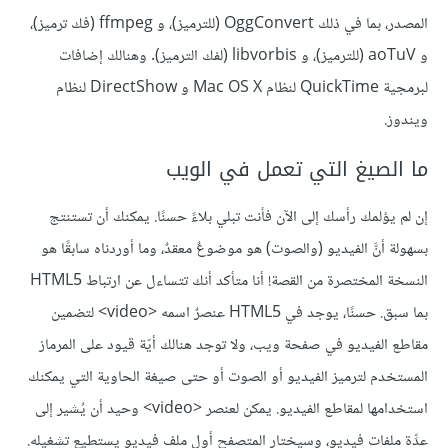
المصدر، بما في ذلك OggConvert (للترميز)، و ffmpeg (فك ترميز)،
و aoTuV (للترميز)، و libvorbis (لفك الترميز). وهنالك إضافات
لبرمجية QuickTime لنظام Mac OS X و DirectShow لنظام
ويندوز.
ما الصيغ التي تعمل في الويب
إن لم يؤلمك رأسك إلى الآن فأنت تبلي بلاءً حسنًا. يمكنك أن تستنتج
بسهولة أنَّ الفيديو (والصوت) هو موضوعٌ معقدٌ، وما أوردناه سابقًا هو
النسخة المختصرة من القصة! أنا متأكد أنك تتساءل عن ارتباط HTML5
بما سبق. حسنًا، يوجد في HTML5 عنصرٌ اسمه <video> لتضمين
مقاطع الفيديو في صفحة ويب، ولا توجد هنالك أيّة قيود على المرماز
المستخدم لترميز الفيديو أو الصوت أو حتى صيغة الحاوية التي يمكنك
استخدامها لمقاطع الفيديو. يمكن لعنصر <video> وحيد أن يُشير إلى
عدِّة ملفات فيديو، وسيختار المتصفح أول ملف فيديو يستطيع تشغيله.