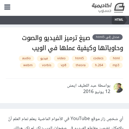
HTML
صيغ ترميز الفيديو والصوت
مدخل إلى html5
وحاوياتها وكيفية عملها في الويب
html
codecs
html5
video
فيديو
audio
webm
vorbis
vp8
theora
h.264
mp3
بواسطة عبد اللطيف ايمش
12 يونيو 2016
أي شخصٍ زار موقع YouTube في الأعوام الماضية يعلم تمام العلم أنَّ
بالإمكان تضمين مقاطع الفيديو في صفحات الويب؛ لكن لم تكن هنالك