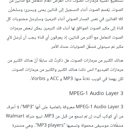
تستطيع أغلبية مرمازات الصوت ذات الغرض العام التعامل مع قناتين من
الصوت. يُقسَم الصوت أثناء التسجيل إلى قناتين يمنى ويسرى؛ وستُخزَّن
كلا القناتين في نفس المسار الصوتي أثناء الترميز؛ وستُرسَل محتويات كل
قناة إلى مكبر الصوت الموافق لها أثناء فك الترميز. يمكن لبعض مرمزات
الصوت التعامل مع أكثر من قناتين، إذ يعرفون أي قناة يجب أن تُرسَل لأي
مكبر ثم سيتولى مُشغِّل الصوتيات عندك الأمر.
هنالك الكثير من مرمازات الصوت، هل ذكرتُ لك سابقًا أنَّ هنالك الكثير من
مرمازات الفيديو؟ انسَ ذلك! هنالك الكثير والكثير من مرمازات الصوت،
لكن يهمنا في الويب ثلاثةٌ منها: MP3 و ACC و Vorbis.
MPEG-1 Audio Layer 3
MPEG-1 Audio Layer 3 معروفة بالعامية على أنها "MP3"؛ لا أعرف
من أي كوكبٍ أتيت إن لم تسمع من قبل عن MP3. تبيع شركة Walmart
مشغِّلات موسيقى محمولة وتسميها "MP3 players". وهي منتشرة