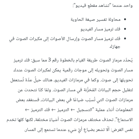
واحد عندما "تشاهد مقطع فيديو":
محاولة تفسير صيغة الحاوية
فك ترميز مسار الفيديو
فك ترميز مسار الصوت وإرسال الأصوات إلى مكبرات الصوت في
جهازك
يُحدِّد مرماز الصوت طريقة القيام بالخطوة رقم 3 مما سبق: فك ترميز
مسار الصوت وتحويله إلى موجات رقمية يمكن لمكبرات الصوت عندك
تحويلها إلى صوت. وكما في مرمازات الفيديو، هنالك حيلٌ عدِّة تُستعمَل
لتقليل حجم البيانات المُخزَّنة في مسار الصوت. ولمّا كنّا نتحدث عن
مرمازات الصوت التي تُسبِّب ضياعًا في بعض البيانات، فسنفقد بعض
المعلومات أثناء عملية "التسجيل ← الترميز ← فك الترميز ←
الاستماع". تحذف مختلف مرمزات الصوت أشياءً مختلفة، لكنها كلها تخدم
نفس الغرض: ألّا تشعر بضياعِ أيِّ شيءٍ عندما تستمع إلى المسار.