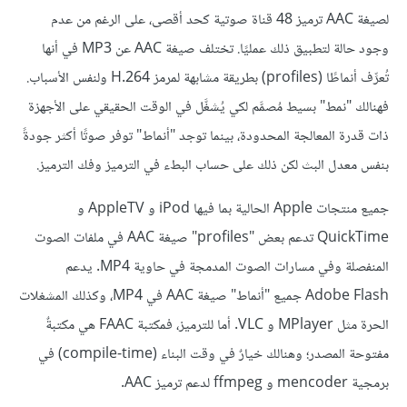
لصيغة AAC ترميز 48 قناة صوتية كحد أقصى، على الرغم من عدم
وجود حالة لتطبيق ذلك عمليًا. تختلف صيغة AAC عن MP3 في أنها
تُعرِّف أنماطًا (profiles) بطريقة مشابهة لمرمز H.264 ولنفس الأسباب.
فهنالك "نمط" بسيط مُصمَّم لكي يُشغَّل في الوقت الحقيقي على الأجهزة
ذات قدرة المعالجة المحدودة، بينما توجد "أنماط" توفر صوتًا أكثر جودةً
بنفس معدل البث لكن ذلك على حساب البطء في الترميز وفك الترميز.
جميع منتجات Apple الحالية بما فيها iPod و AppleTV و
QuickTime تدعم بعض "profiles" صيغة AAC في ملفات الصوت
المنفصلة وفي مسارات الصوت المدمجة في حاوية MP4. يدعم
Adobe Flash جميع "أنماط" صيغة AAC في MP4، وكذلك المشغلات
الحرة مثل MPlayer و VLC. أما للترميز، فمكتبة FAAC هي مكتبةٌ
مفتوحة المصدر؛ وهنالك خيارٌ في وقت البناء (compile-time) في
برمجية mencoder و ffmpeg لدعم ترميز AAC.