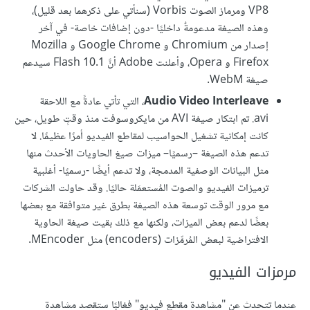
VP8 ومرماز الصوت Vorbis (سنأتي على ذكرهما بعد قليل)،
وهذه الصيغة مدعومةٌ داخليًا -دون إضافات خاصة- في آخر
إصدار من Chromium و Google Chrome و Mozilla
Firefox و Opera، وأعلنت Adobe أنَّ Flash 10.1 سيدعم
صيغة WebM.
Audio Video Interleave
، التي تأتي عادةً مع اللاحقة
‎.avi تم ابتكار صيغة AVI من مايكروسوفت منذ وقتٍ طويل، حين
كانت إمكانية تشغيل الحواسيب لمقاطع الفيديو أمرًا عظيمًا. لا
تدعم هذه الصيغة –رسميًا– ميزات صيغ الحاويات الأحدث منها
مثل البيانات الوصفية المدمجة، ولا تدعم أيضًا -رسميًا- أغلبية
ترميزات الفيديو والصوت المُستعمَلة حاليًا. وقد حاولت الشركات
مع مرور الوقت توسعة هذه الصيغة بطرق غير متوافقة مع بعضها
بعضًا لدعم بعض الميزات، ولكنها مع ذلك بقيت صيغة الحاوية
الافتراضية لبعض المُرمِّزات (encoders) مثل MEncoder.
مرمزات الفيديو
عندما تتحدث عن "مشاهدة مقطع فيديو" فغالبًا ستقصد مشاهدة