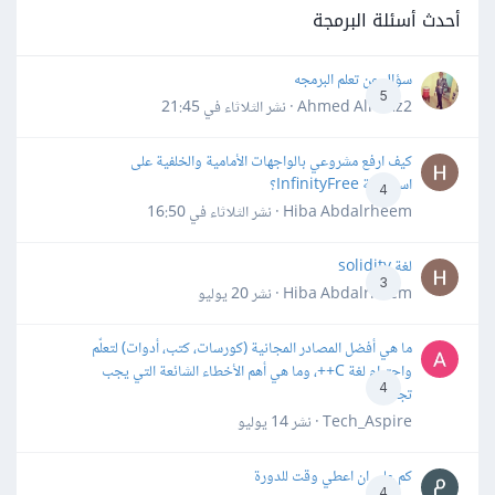
أحدث أسئلة البرمجة
سؤال عن تعلم البرمجه
5
Ahmed Alhafiz2 · نشر
الثلاثاء في 21:45
كيف ارفع مشروعي بالواجهات الأمامية والخلفية على
استضافة InfinityFree؟
4
Hiba Abdalrheem · نشر
الثلاثاء في 16:50
لغة solidity
3
Hiba Abdalrheem · نشر
20 يوليو
ما هي أفضل المصادر المجانية (كورسات، كتب، أدوات) لتعلّم
واحترام لغة C++، وما هي أهم الأخطاء الشائعة التي يجب
4
تجنبها؟
Tech_Aspire · نشر
14 يوليو
كم علي ان اعطي وقت للدورة
4