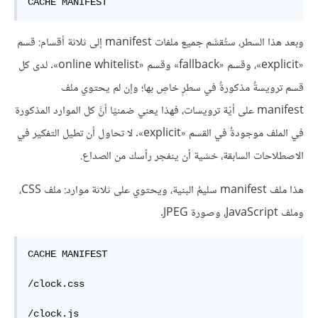
وبعد هذا السطر، ستُقسَّم جميع ملفات manifest إلى ثلاثة أقسام: قسم
«explicit»، وقسم «fallback» وقسم «online whitelist». لدى كل
قسم ترويسةٌ مذكورةٌ في سطرٍ خاصٍ بها؛ وإن لم يحتوي ملف
manifest على أيّة ترويسات، فهذا يعني ضمنيًا أنَّ كل الموارد المذكورة
في الملف موجودةٌ في القسم «explicit». لا تحاول أن تطيل التفكير في
الاصطلاحات السابقة، خشية أن ينفجر رأسك من الصداع.
هذا ملف manifest سليمُ البنية، ويحتوي على ثلاثة موارد: ملف CSS،
وملف JavaScript، وصورة JPEG.
CACHE MANIFEST

/clock.css

/clock.js
