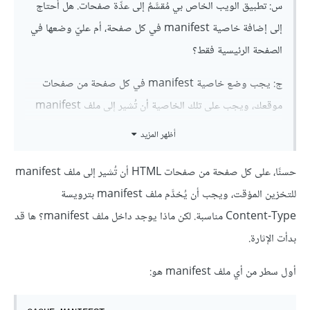
س: تطبيق الويب الخاص بي مُقسَّمٌ إلى عدِّة صفحات. هل أحتاج
إلى إضافة خاصية manifest في كل صفحة، أم عليّ وضعها في
الصفحة الرئيسية فقط؟
ج: يجب وضع خاصية manifest في كل صفحة من صفحات
موقعك، ويجب على تلك الخاصية أن تُشير إلى ملف manifest
للتخزين المؤقت لكامل تطبيق الويب.
أظهر المزيد
حسنًا، على كل صفحة من صفحات HTML أن تُشير إلى ملف manifest
للتخزين المؤقت، ويجب أن يُخدَّم ملف manifest بترويسة
Content-Type مناسبة. لكن ماذا يوجد داخل ملف manifest؟ ها قد
بدأت الإثارة.
أول سطر من أي ملف manifest هو: