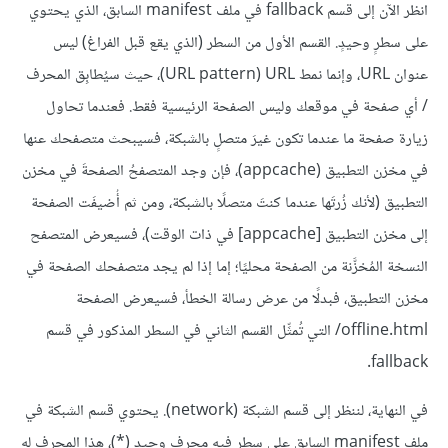
انظر الآن إلى قسم fallback في ملف manifest السابق، الذي يحتوي
على سطرٍ وحيدٍ. القسم الأول من السطر (الذي يقع قبل الفراغ) ليس
عنوان URL، وإنما نمط URL‏ (URL pattern)، حيث سيُطابِق المحرف
/ أي صفحة في موقعك وليس الصفحة الرئيسية فقط. فعندما تحاول
زيارة صفحة ما عندما تكون غيرَ متصلٍ بالشبكة، فسيبحث متصفحك عنها
في مخزن التطبيق (appcache)، فإن وجد المتصفحُ الصفحةَ في مخزن
التطبيق (ﻷنك زُرتَها عندما كنتَ متصلًا بالشبكة، ومن ثم أُضيفَت الصفحة
إلى مخزن التطبيق [appcache] في ذات الوقت)، فسيعرض المتصفح
النسخة المُخزَّنة من الصفحة محليًا؛ إما إذا لم يجد متصفحك الصفحة في
مخزن التطبيق، فبدلًا من عرض رسالة الخطأ، فسيعرض الصفحة
‎/offline.html التي تُمثِّل القسم الثاني في السطر المذكور في قسم
fallback.
في النهاية، لننظر إلى قسم الشبكة (network). يحتوي قسم الشبكة في
ملف manifest السابق على سطرٍ فيه محرف وحيد (*)، هذا المحرف له