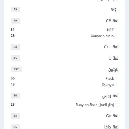
SQL
59
لغة C#‎
79
31
‎.NET
28
منصة Xamarin
لغة C++‎
68
لغة C
45
بايثون
297
66
Flask
43
Django
لغة روبي
50
23
إطار العمل Ruby on Rails
لغة Go
58
لغة جافا
95