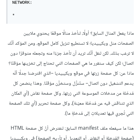
NETWORK:

*
ماذا يفعل المثال السابق؟ أولًا، لنأخذ مثالًا موقعًا يحتوي ملايين
الصفحات مثل ويكيبيديا؛ لا تستطيع تنزيل كامل الموقع، ومن المؤكد أنَّك
لا ترغب بذلك. لكن لنقل أنَّك تريد أن تأخذ جزءًا منه وتجعله متوفرًا دون
اتصال؛ لكن كيف ستقرر ما هي الصفحات التي تحتاج إلى تخزينها مؤقتًا؟
ماذا عن: كل صفحة زرتها في موقع ويكيبيديا –الذي افترضنا جدلًا أنَّه
يدعم التشغيل دون اتصال– ستُنزَّل وستخزَّن مؤقتًا. وهذا يتضمن كل
مُدخَلة من مدخلات الموسوعة التي زرتها، وكل صفحة نقاش (أي المكان
الذي تتناقش فيه عن مُدخَلة معيّنة)، وكل صفحة تحرير (أي تلك الصفحة
التي تُجري فيها تعديلاتٍ إلى مُدخلةٍ ما).
هذا ما سيفعله ملف manifest السابق: لنفترض أنَّ كل صفحة HTML
(صفحة المُدخلة أو النقاش أو التعديل أو تأريخ الصفحة) في ويكيبيديا