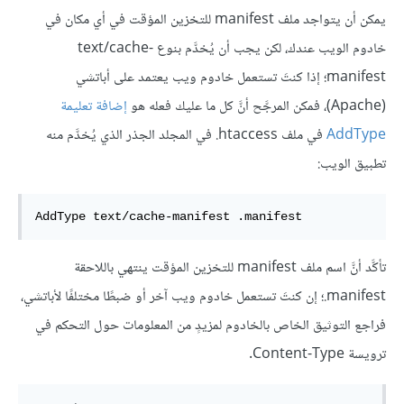
يمكن أن يتواجد ملف manifest للتخزين المؤقت في أي مكان في
خادوم الويب عندك، لكن يجب أن يُخدَّم بنوع text/cache-
manifest؛ إذا كنتَ تستعمل خادوم ويب يعتمد على أباتشي
(Apache)، فمكن المرجَّح أنَّ كل ما عليك فعله هو
إضافة تعليمة
AddType
في ملف ‎.htaccess في المجلد الجذر الذي يُخدَّم منه
تطبيق الويب:
تأكَّد أنَّ اسم ملف manifest للتخزين المؤقت ينتهي باللاحقة
‎.manifest؛ إن كنتَ تستعمل خادوم ويب آخر أو ضبطًا مختلفًا لأباتشي،
فراجع التوثيق الخاص بالخادوم لمزيدٍ من المعلومات حول التحكم في
ترويسة Content-Type.