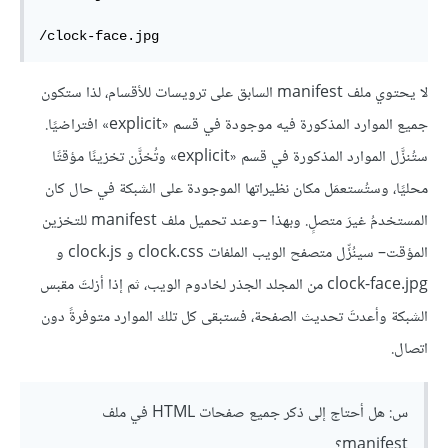
/clock-face.jpg
لا يحتوي ملف manifest السابق على ترويسات للأقسام، لذا ستكون
جميع الموارد المذكورة فيه موجودة في قسم «explicit» افتراضيًا.
ستُنزَّل الموارد المذكورة في قسم «explicit» وتُخزَّن تخزينًا مؤقتًا
محليًا، وستُستعمَل مكان نظيراتها الموجودة على الشبكة في حال كان
المستخدمُ غيرَ متصلٍ. وبهذا –وعند تحميل ملف manifest للتخزين
المؤقت– سينُزِّل متصفح الويب الملفات clock.css و clock.js و
clock-face.jpg من المجلد الجذر لخادوم الويب، ثم إذا أزلتَ مقبس
الشبكة وأعدتَ تحديث الصفحة، فستبقى كل تلك الموارد متوفرةً دون
اتصال.
س: هل أحتاج إلى ذكر جميع صفحات HTML في ملف
manifest؟