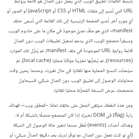
بأبسط الكلمات: تطبيق الويب الذي يعمل دون اتصال هو قائمةٌ بروابط
URL التي تُشير إلى ملفات HTML أو CSS أو JavaScript أو الصور أو
أيّ موردٍ آخر. تُشير الصفحة الرئيسية إلى تلك القائمة التي تُسمى «ملف
manifest» الذي هو ملفٌ نصيٌ موجودٌ في مكانٍ ما على خادوم الويب،
وسيقرأ متصفح الويب الذي يدعم تشغيل تطبيقات الويب دون اتصال
قائمةَ روابطِ URL الموجودةَ في ملف manifest، ثم يُنزِّل تلك الموارد
(resources)، ثم يُخزِّنها تخزينًا مؤقتًا محليًا (local cache)، ثم
سيُحدِّث النسخ المحلية منها تلقائيًا في حال تغيرت. وعندما يحين وقت
محاولتك الوصول إلى تطبيق الويب دون اتصالٍ شبكي، فسيحاول
متصفحك عرض النسخة المُخزَّنة محليًا تلقائيًا.
ومن هذه النقطة، سيُلقى الحِمل على عاتِقِكَ تمامًا –كمطوِّر ويب–؛ فهنالك
رايةٌ (flag) في DOM تخبرك إذا كان المتصفح متصلًا بالشبكة أم لا،
وهنالك أحداث (events) تُفعَّل عندما تتغير حالة الوصول إلى الشبكة
(أي لو كنتَ تعمل دون اتصال، ثم توفَّر لديك بعد دقيقةٍ اتصالٌ شبكي؛ أو