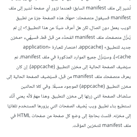
تُشير إلى ملف manifest السابق؛ فعندما تزور أي صفحة تُشير إلى ملف
manifest فسيقول متصفحك: «مهلًا، هذه الصفحة جزءٌ من تطبيق
الويب يعمل دون اتصال، لكن هل أعرف شيئًا عن هذا التطبيق؟» إن لم
يُنزِّل متصفحك ملف manifest المُحدَّد من قبل قط، فسيهِّيء «مخزن
جديد للتطبيق» (appcache، اختصار للعبارة «application
cache»)، وسيُنزِّل جميع الموارد المذكورة في ملف manifest، ثم
سيُضيف الصفحة الحالية إلى مخزن التطبيق (appcache). إن كان
يعرف متصفحك ملف manifest من قبل، فسيُضيف الصفحة الحالية إلى
مخزن التطبيق (appcache) الموجود مسبقًا. وفي كلا الحالتين
ستُضاف الصفحة التي زرتها إلى مخزن التطبيق. وهذا مهمٌ لأنَّه يعني أنَّك
تستطيع بناء تطبيق ويب يُضيف الصفحات التي يزورها المستخدم تلقائيًا
إلى مخزنه. فلستَ بحاجةٍ إلى وضع كل صفحة من صفحات HTML في
ملف manifest للتخزين المؤقت.