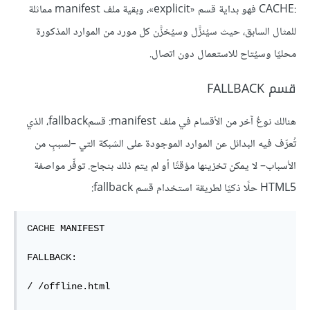
CACHE:‎ فهو بداية قسم «explicit»، وبقية ملف manifest مماثلة
للمثال السابق، حيث سيُنزَّل وسيُخزَّن كل مورد من الموارد المذكورة
محليًا وسيُتاح للاستعمال دون اتصال.
قسم FALLBACK
هنالك نوعٌ آخر من الأقسام في ملف manifest: قسمfallback، الذي
تُعرِّف فيه البدائل عن الموارد الموجودة على الشبكة التي –لسببٍ من
الأسباب– لا يمكن تخزينها مؤقتًا أو لم يتم ذلك بنجاح. توفِّر مواصفة
HTML5 حلًا ذكيًا لطريقة استخدام قسم fallback:
CACHE MANIFEST

FALLBACK:

/ /offline.html
