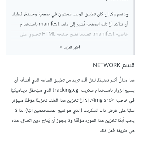
ج: نعم ولا. إن كان تطبيق الويب محتوىً في صفحةٍ وحيدة، فعليك
أن تتأكد أنَّ تلك الصفحة تُشير إلى ملف manifest باستخدام
خاصية manifest. فعندما تفتح صفحة HTML تحتوي على
خاصية manifest فستُعتَبَر الصفحةُ نفسهُا جزءًا من تطبيق
أظهر المزيد
الويب، ولستَ بحاجةٍ إلى وضعها ضمن ملف manifest.
قسم NETWORK
أما لو كان تطبيق الويب يمتد على أكثر من صفحة، فعليك حينها أن
تذكر جميع صفحات HTML في ملف manifest، وإلا فلن يعلم
هذا مثالٌ أكثر تعقيدًا. لنقل أنَّك تريد من تطبيق الساعة الذي أنشأته أن
المتصفح أنَّ هنالك صفحات HTML أخرى عليه تنزيلها وتخزينها
يتتبع الزوار باستخدام سكربت tracking.cgi الذي سيُحمَّل ديناميكيًا
تخزينًا مؤقتًا.
في خاصية <img src>، إلا أنَّ تخزين هذا الملف تخزينًا مؤقتًا سيؤثر
سلبًا على غرض ذاك السكربت (الذي هو تتبع المستخدمين آنيًا)، لذا لا
يجب أبدًا تخزين هذا المورد مؤقتًا ولا يجوز أن يُتاح دون اتصال. هذه
هي طريقة فعل ذلك: