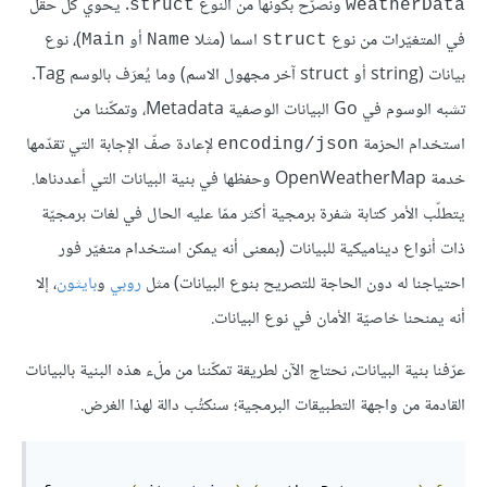
ونصرّح بكونها من النوع
. يحوي كلّ حقل
struct
weatherData
في المتغيّرات من نوع
اسما (مثلا
أو
)، نوع
Main
Name
struct
بيانات (string أو struct آخر مجهول الاسم) وما يُعرَف بالوسم Tag.
تشبه الوسوم في Go البيانات الوصفية Metadata، وتمكّننا من
استخدام الحزمة
لإعادة صفّ الإجابة التي تقدّمها
encoding/json
خدمة OpenWeatherMap وحفظها في بنية البيانات التي أعددناها.
يتطلّب الأمر كتابة شفرة برمجية أكثر ممّا عليه الحال في لغات برمجيّة
ذات أنواع ديناميكية للبيانات (بمعنى أنه يمكن استخدام متغيّر فور
احتياجنا له دون الحاجة للتصريح بنوع البيانات) مثل
روبي
و
بايثون
، إلا
أنه يمنحنا خاصيّة الأمان في نوع البيانات.
عرّفنا بنية البيانات، نحتاج الآن لطريقة تمكّننا من ملْء هذه البنية بالبيانات
القادمة من واجهة التطبيقات البرمجية؛ سنكتُب دالة لهذا الغرض.