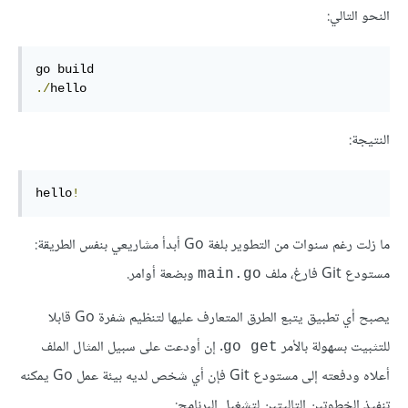
النحو التالي:
go
./
hello
النتيجة:
hello
!
ما زلت رغم سنوات من التطوير بلغة Go أبدأ مشاريعي بنفس الطريقة:
مستودع Git فارغ، ملف
وبضعة أوامر.
main.go
يصبح أي تطبيق يتبع الطرق المتعارف عليها لتنظيم شفرة Go قابلا
للتثبيت بسهولة بالأمر
. إن أودعت على سبيل المثال الملف
go get
أعلاه ودفعته إلى مستودع Git فإن أي شخص لديه بيئة عمل Go يمكنه
تنفيذ الخطوتين التاليتين لتشغيل البرنامج: