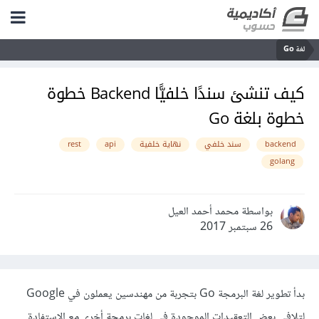
لغة Go
كيف تنشئ سندًا خلفيًّا Backend خطوة
خطوة بلغة Go
backend
سند خلفي
نهاية خلفية
api
rest
golang
بواسطة محمد أحمد العيل
26 سبتمبر 2017
بدأ تطوير لغة البرمجة Go بتجربة من مهندسين يعملون في Google
لتلافي بعض التعقيدات الموجودة في لغات برمجة أخرى مع الاستفادة