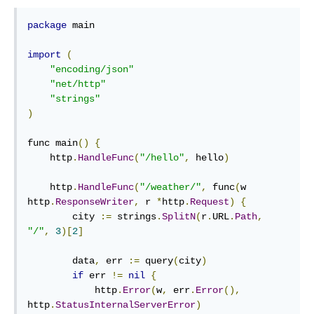
package
 main

import
(
"encoding/json"
"net/http"
"strings"
)
func
 main
()
{
    http
.
HandleFunc
(
"/hello"
,
 hello
)
    http
.
HandleFunc
(
"/weather/"
,
func
(
w 
http
.
ResponseWriter
,
 r 
*
http
.
Request
)
{
        city 
:=
 strings
.
SplitN
(
r
.
URL
.
Path
,
"/"
,
3
)
[
2
]
        data
,
 err 
:=
 query
(
city
)
if
 err 
!=
nil
{
            http
.
Error
(
w
,
 err
.
Error
(),
http
.
StatusInternalServerError
)