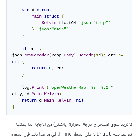
var
 d 
struct
{
Main
struct
{
Kelvin
float64
`json:"temp"`
}
`json:"main"`
}
if
 err 
:=
json
.
NewDecoder
(
resp
.
Body
).
Decode
(&
d
);
 err 
!=
nil
{
return
0
,
 err

}
    log
.
Printf
(
"openWeatherMap: %s: %.2f"
,
city
,
 d
.
Main
.
Kelvin
)
return
 d
.
Main
.
Kelvin
,
nil
}
لا نريد سوى استخراج درجة الحرارة (بالكلفن) من الإجابة، لذا يمكننا
تعريف بنية
على السطر Inline. في ما عدا ذلك فإن الشفرة
struct