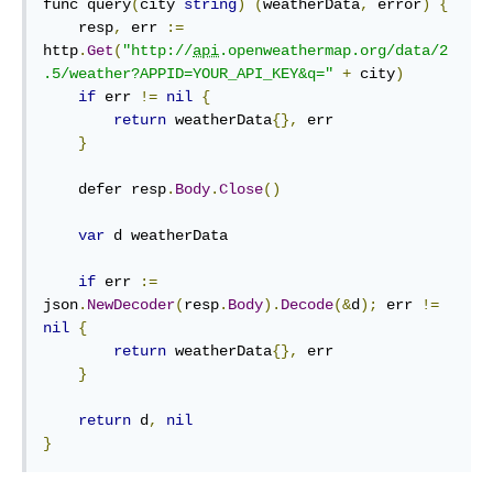
func
 query
(
city 
string
)
(
weatherData
,
 error
)
{
    resp
,
 err 
:=
http
.
Get
(
"http://
api
.openweathermap.org/data/2
.5/weather?APPID=YOUR_API_KEY&q="
+
 city
)
if
 err 
!=
nil
{
return
 weatherData
{},
 err

}
defer
 resp
.
Body
.
Close
()
var
 d weatherData

if
 err 
:=
json
.
NewDecoder
(
resp
.
Body
).
Decode
(&
d
);
 err 
!=
nil
{
return
 weatherData
{},
 err

}
return
 d
,
nil
}