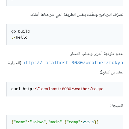
نصرّف البرنامج وننفّذه بنفس الطريقة التي شرحناها أعلاه:
go
./
hello
نفتح طرفيّة أخرى ونطلب المسار
(الحرارة
http://localhost:8080/weather/tokyo
بمقياس كلفن):
curl http
:
//localhost:8080/weather/tokyo
النتيجة:
{
"
name
"
:
"Tokyo"
,
"
main
"
:
{
"
temp
"
:
295.9
}
}