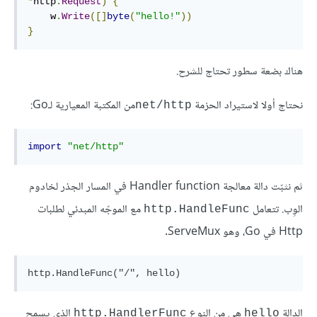
*
http
.
Request
)
{
    w
.
Write
([]
byte
(
"hello!"
))
}
هناك بضعة سطور تحتاج للشرح.
نحتاج أولا لاستيراد الحزمة
من المكتبة المعيارية لـGo:
net/http
import
"net/http"
ثم نثبّت دالة معالجة Handler function في المسار الجذر لخادوم
الوِب. تتعامل
مع الموجّه المبدئي لطلبات
http.HandleFunc
Http في Go، وهو ServeMux.
http.HandleFunc("/", hello)
الدالة
هي من النوع
الذي يسمح
http.HandlerFunc
hello