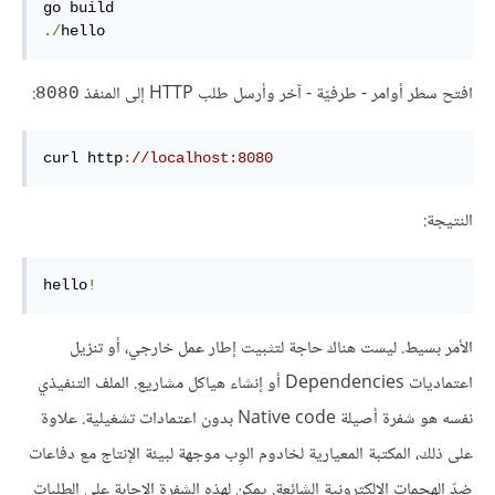
go
./
hello
افتح سطر أوامر - طرفيّة - آخر وأرسل طلب HTTP إلى المنفذ
:
8080
curl http
:
//localhost:8080
النتيجة:
hello
!
الأمر بسيط. ليست هناك حاجة لتثبيت إطار عمل خارجي، أو تنزيل
اعتماديات Dependencies أو إنشاء هياكل مشاريع. الملف التنفيذي
نفسه هو شفرة أصيلة Native code بدون اعتمادات تشغيلية. علاوة
على ذلك، المكتبة المعيارية لخادوم الوِب موجهة لبيئة الإنتاج مع دفاعات
ضدّ الهجمات الإلكترونية الشائعة. يمكن لهذه الشفرة الإجابة على الطلبات