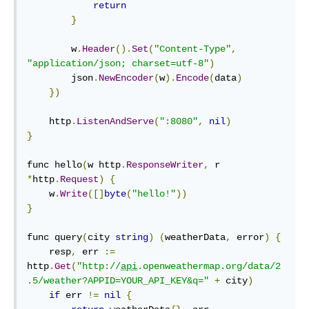
return
}
        w
.
Header
().
Set
(
"Content-Type"
,
"application/json; charset=utf-8"
)
        json
.
NewEncoder
(
w
).
Encode
(
data
)
})
    http
.
ListenAndServe
(
":8080"
,
nil
)
}
func
 hello
(
w http
.
ResponseWriter
,
 r 
*
http
.
Request
)
{
    w
.
Write
([]
byte
(
"hello!"
))
}
func
 query
(
city 
string
)
(
weatherData
,
 error
)
{
    resp
,
 err 
:=
http
.
Get
(
"http://
api
.openweathermap.org/data/2
.5/weather?APPID=YOUR_API_KEY&q="
+
 city
)
if
 err 
!=
nil
{