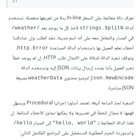
})
نعرّف دالة معالجة على السطر In-line بدلا من تعريفها منفصلة. نستخدم
الدالة
لأخذ كل ما يوجد بعد
/weather/
strings.SplitN
في المسار والتعامل معه على أنه اسم مدينة. ننفّذ الطلب وإن صادفتنا
أخطاء نعلم العميل بها باستخدام الدالة المساعدة
،
http.Error
ونوقف تنفيذ الدالة للدلالة على اكتمال طلب HTTP. إن لم يوجد خطأ
نخبر العميل بأننا بصدد إرسال بيانات JSON إليه ونستخدم الدالة
لترميز محتوى
بصيغة
weatherData
json.NewEncode
JSON مباشرة.
الشفرة لحدّ الساعة أنيقة، تعتمد أسلوبا إجرائيا Procedural ويسهل
فهمها. لا مجال للخطأ في تفسيرها ولا يمكنها تجاوز الأخطاء الشائعة. إن
نقلنا الدالة المعالجة لـ
إلى المسار
hello/
"hello, world"
واستوردنا الحزم المطلوبة فسنحصُل على البرنامج المُكتمل التالي: