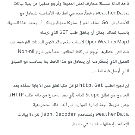
تأخذ الدالة سلسلة محارف تمثّل المدينة وتُرجِع متغيّرا من بنية بيانات
وخطأ. هذه هي الطريقة الأساسية للتعامل مع
weatherData
الأخطاء في Go. تغلّف الدوال سلوكا معيَّنا، ويمكن أن يخفق هذا السلوك.
بالنسبة لمثالنا، يمكن أن يخفق طلب
الذي نرسله
GET
لـOpenWeatherMap لأسباب عدّة، وقد تكون البيانات المُرجَعة غير
تلك التي ننتظرها. نُرجِع في كلتا الحالتين خطأ غير فارغ Non-nil
للعميل الذي يُنتظَر منه أن يتعامل مع هذا الخطأ بما يتناسب مع السياق
الذي أرسل فيه الطلب.
إن نجح الطلب
نؤجّل طلبا لغلق متن الإجابة لننفّذه بعد
http.Get
الخروج من نطاق Scope الدالة (أي بعد الرجوع من دالة طلب HTTP)،
وهي طريقة أنيقة لإدارة الموارد. في أثناء ذلك نحجز بنية
ونستخدم
لقراءة بيانات
json.Decoder
weatherData
الإجابة وإدخالها مباشرة في بنيتنا.