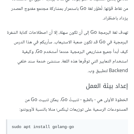
من نقاط قوّتها. تُطوَّر لغة Go باستمرار بمشاركة مجتمع مفتوح المصدر
يزداد باضطّراد.
تهدف لغة البرمجة Go إلى أن تكون سهلة، إلا أن اصطلاحات كتابة الشفرة
البرمجية في Go قد تكون صعبة الاستيعاب. سأريكم في هذا الدرس
كيف أبدأ جميع مشاريعي البرمجية عندما أستخدم Go، وكيفية
استخدام التعابير التي توفّرها هذه اللغة. سننشئ خدمة سند خلفي
Backend لتطبيق وِب.
إعداد بيئة العمل
الخطوة الأولى هي - بالطبع - تثبيتُ Go. يمكن تثبيت Go من
المستودعات الرسمية على توزيعات لينكس؛ مثلا بالنسبة لأوبونتو:
sudo apt install golang-go