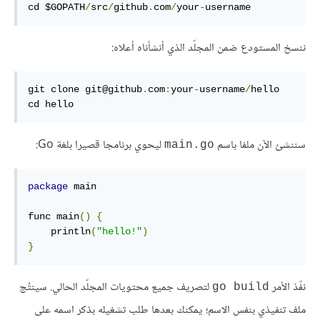
cd 
$GOPATH
/
src
/
github
.
com
/
your
-
username
ننسخ المستودع ضمن المجلّد الذي أنشأناه أعلاه:
git clone git@github
.
com
:
your
-
username
/
cd
 hello
سننشئ الآن ملفا باسم
ليحوي برنامجا قصيرا بلغة Go:
main.go
package
 main

func
 main
()
{
println
(
"hello!"
)
}
نفّذ الأمر
لتصريف جميع محتويات المجلّد الحالي. سينتُج
go build
ملف تنفيذي بنفس الاسم؛ يمكنك بعدها طلب تشغيله بذكر اسمه على