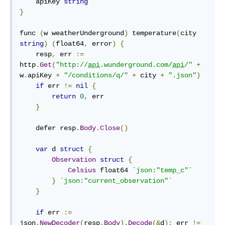
    apiKey 
string
}
func
(
w weatherUnderground
)
 temperature
(
city 
string
)
(
float64
,
 error
)
{
    resp
,
 err 
:=
http
.
Get
(
"http://
api
.wunderground.com/
api
/"
+
w
.
apiKey 
+
"/conditions/q/"
+
 city 
+
".json"
)
if
 err 
!=
nil
{
return
0
,
 err

}
defer
 resp
.
Body
.
Close
()
var
 d 
struct
{
Observation
struct
{
Celsius
float64
`json:"temp_c"`
}
`json:"current_observation"`
}
if
 err 
:=
json
.
NewDecoder
(
resp
.
Body
).
Decode
(&
d
);
 err 
!=