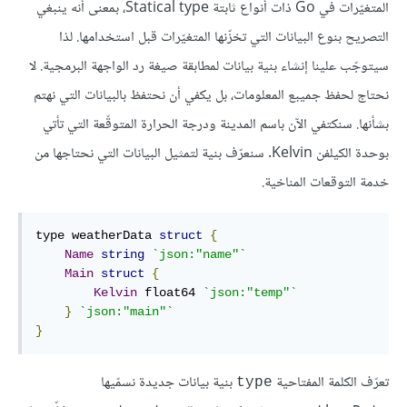
المتغيّرات في Go ذات أنواع ثابتة Statical type، بمعنى أنه ينبغي
التصريح بنوع البيانات التي تخزّنها المتغيّرات قبل استخدامها. لذا
سيتوجّب علينا إنشاء بنية بيانات لمطابقة صيغة رد الواجهة البرمجية. لا
نحتاج لحفظ جميبع المعلومات، بل يكفي أن نحتفظ بالبيانات التي نهتم
بشأنها. سنكتفي الآن باسم المدينة ودرجة الحرارة المتوقّعة التي تأتي
بوحدة الكيلفن Kelvin. سنعرّف بنية لتمثيل البيانات التي نحتاجها من
خدمة التوقعات المناخية.
type
 weatherData 
struct
{
Name
string
`json:"name"`
Main
struct
{
Kelvin
float64
`json:"temp"`
}
`json:"main"`
}
تعرّف الكلمة المفتاحية
بنية بيانات جديدة نسمّيها
type