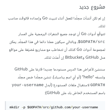
مشروع جديد
إن لم تكن أنشأت مجلّدا للعمل أثناء تثبيت Go وإعداده فالوقت مناسب
لذلك.
تتوقّع أدوات Go أن توجد جميع الشفرات البرمجية على المسار
، وبالتالي سيكون عملنا دائما في هذا المجلّد. يمكن
GOPATH/src$
لمجموعة أدوات Go كذلك أن تتخاطب مع مشاريع مُضيَّفة على مواقع
مثل GitHub وBitbucket إن أُعدّت لذلك.
سننشئ لأغراض هذا الدرس مستودعا جديدا فارغا على GitHub
ولنسمّه “hello” (أو أي اسم يناسبك). ننشئ مجلّدا ضمن مجلّد
لاستقبال ملفات المستودع (أبدل
your-username
GOPATH
باسم المستخدم الخاصّ بك على GitHub):
mkdir 
-
p
$GOPATH
/
src
/
github
.
com
/
your
-
username