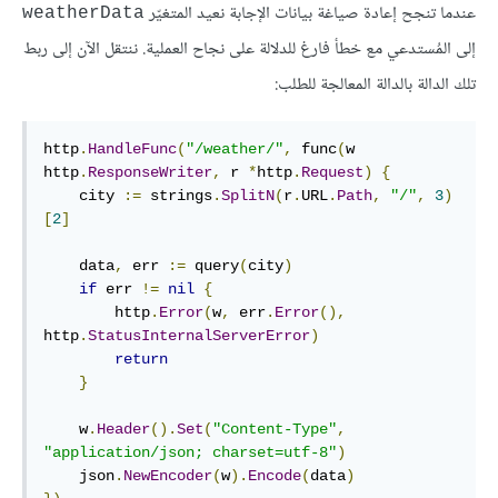
عندما تنجح إعادة صياغة بيانات الإجابة نعيد المتغيّر
weatherData
إلى المُستدعي مع خطأ فارغ للدلالة على نجاح العملية. ننتقل الآن إلى ربط
تلك الدالة بالدالة المعالجة للطلب:
http
.
HandleFunc
(
"/weather/"
,
 func
(
w 
http
.
ResponseWriter
,
 r 
*
http
.
Request
)
{
    city 
:=
 strings
.
SplitN
(
r
.
URL
.
Path
,
"/"
,
3
)
[
2
]
    data
,
 err 
:=
 query
(
city
)
if
 err 
!=
nil
{
        http
.
Error
(
w
,
 err
.
Error
(),
http
.
StatusInternalServerError
)
return
}
    w
.
Header
()
.
Set
(
"Content-Type"
,
"application/json; charset=utf-8"
)
    json
.
NewEncoder
(
w
)
.
Encode
(
data
)