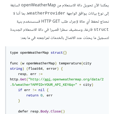
يمكننا الآن تحويل دالة الاستعلام من openWeatherMap السابقة
إلى نوع بيانات يوافق الواجهة
. بما أننا لا
weatherProvider
نحتاج لحفظ أي حالة لإجراء طلب HTTP GET فسنستخدم بنية
فارغة، وسنضيف سطرا قصيرا في دالة الاستعلام الجديدة
struct
لتسجيل ما يحدُث عند الاتصال بالخدمات لمراجعته في ما بعد:
type
 openWeatherMap 
struct
{}
func
(
w openWeatherMap
)
 temperature
(
city 
string
)
(
float64
,
 error
)
{
    resp
,
 err 
:=
http
.
Get
(
"http://
api
.openweathermap.org/data/2
.5/weather?APPID=YOUR_API_KEY&q="
+
 city
)
if
 err 
!=
nil
{
return
0
,
 err

}
defer
 resp
.
Body
.
Close
()