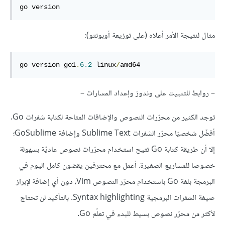
go 
version
مثال لنتيجة اﻷمر أعلاه (على توزيعة أوبونتو):
go 
version
 go1
.
6
.2
 linux
/
amd64
– روابط للتثبيت على وندوز وإعداد المسارات –
توجد الكثير من محرّرات النصوص والإضافات المتاحة لكتابة شفرات Go.
أفضّل شخصيّا محرّر الشفرات Sublime Text وإضافة GoSublime؛
إلا أن طريقة كتابة Go تتيح استخدام محرّرات نصوص عاديّة بسهولة
خصوصا للمشاريع الصغيرة. أعمل مع محترفين يقضون كامل اليوم في
البرمجة بلغة Go باستخدام محرّر النصوص Vim، دون أي إضافة لإبراز
صيغة الشفرات البرمجية Syntax highlighting. بالتأكيد لن تحتاج
لأكثر من محرّر نصوص بسيط للبدء في تعلّم Go.