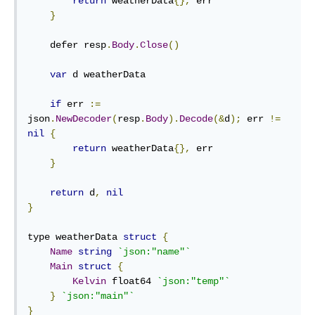
return
 weatherData
{},
 err

}
defer
 resp
.
Body
.
Close
()
var
 d weatherData

if
 err 
:=
json
.
NewDecoder
(
resp
.
Body
).
Decode
(&
d
);
 err 
!=
nil
{
return
 weatherData
{},
 err

}
return
 d
,
nil
}
type
 weatherData 
struct
{
Name
string
`json:"name"`
Main
struct
{
Kelvin
float64
`json:"temp"`
}
`json:"main"`
}