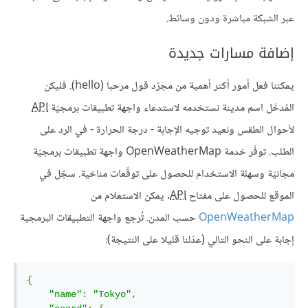
عبر الشبكة مباشرة ودون وسائط.
إضافة مسارات جديدة
يمكننا فعل أمور أكثر أهمية من مجرّد قول مرحبا (hello). فليكن
المُدخَل اسم مدينة نستخدمه لاستدعاء واجهة تطبيقات برمجيّة
API
لأحوال الطقس ونعيد توجيه الإجابة - درجة الحرارة - في الرد على
الطلب. توفّر خدمة OpenWeatherMap واجهة تطبيقات برمجيّة
مجانيّة وسهلة الاستخدام للحصول على توقّعات مناخية. سجّل في
الموقع للحصول على مفتاح
API
. يمكن الاستعلام من
OpenWeatherMap
حسب المدن. تُرجع واجهة التطبيقات البرمجية
إجابة على النحو التالي (عدّلنا قليلا على النتيجة):
{
"
name
"
:
"Tokyo"
,