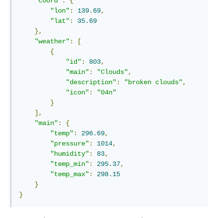
"
coord
"
:
{
"
lon
"
:
139.69
,
"
lat
"
:
35.69
}
,
"
weather
"
:
[
{
"
id
"
:
803
,
"
main
"
:
"Clouds"
,
"
description
"
:
"broken clouds"
,
"
icon
"
:
"04n"
}
]
,
"
main
"
:
{
"
temp
"
:
296.69
,
"
pressure
"
:
1014
,
"
humidity
"
:
83
,
"
temp_min
"
:
295.37
,
"
temp_max
"
:
298.15
}
}