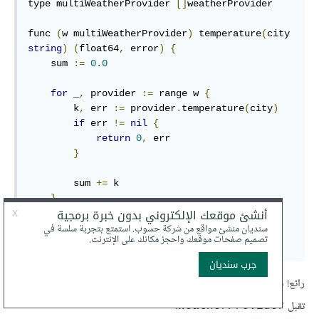
type
 multiWeatherProvider 
[]
weatherProvider

func
(
w multiWeatherProvider
)
 temperature
(
city 
string
)
(
float64
,
 error
)
{
    sum 
:=
0.0
for
 _
,
 provider 
:=
range
 w 
{
        k
,
 err 
:=
 provider
.
temperature
(
city
)
if
 err 
!=
nil
{
return
0
,
 err

}
        sum 
+=
 k

}
return
 sum 
/
float64
(
len
(
w
)),
nil
}
رائع! سنتمكّن من تمرير
إلى أي دالة
multiWeatherProvider
تقبل
.
weatherProvider