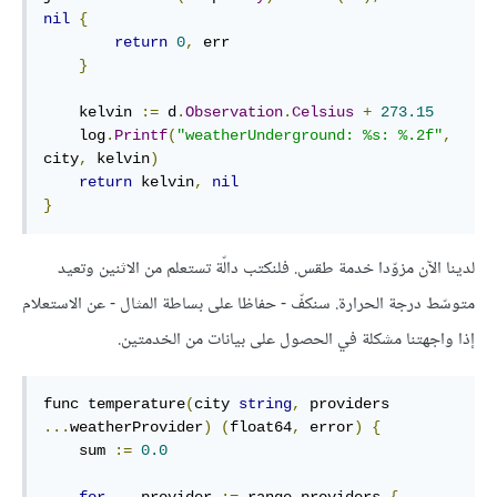
nil
{
return
0
,
 err

}
    kelvin 
:=
 d
.
Observation
.
Celsius
+
273.15
    log
.
Printf
(
"weatherUnderground: %s: %.2f"
,
city
,
 kelvin
)
return
 kelvin
,
nil
}
لدينا الآن مزوّدا خدمة طقس. فلنكتب دالّة تستعلم من الاثنين وتعيد
متوسّط درجة الحرارة. سنكفّ - حفاظا على بساطة المثال - عن الاستعلام
إذا واجهتنا مشكلة في الحصول على بيانات من الخدمتين.
func
 temperature
(
city 
string
,
 providers 
...
weatherProvider
)
(
float64
,
 error
)
{
    sum 
:=
0.0
for
 _
,
 provider 
:=
range
 providers 
{