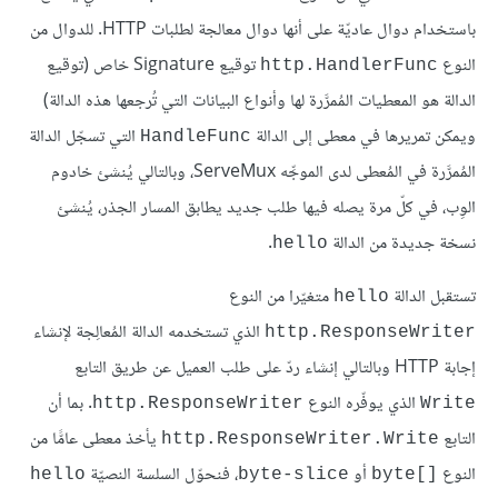
باستخدام دوال عاديّة على أنها دوال معالجة لطلبات HTTP. للدوال من
النوع
توقيع Signature خاص (توقيع
http.HandlerFunc
الدالة هو المعطيات المُمرَّرة لها وأنواع البيانات التي تُرجعها هذه الدالة)
ويمكن تمريرها في معطى إلى الدالة
التي تسجّل الدالة
HandleFunc
المُمرَّرة في المُعطى لدى الموجِّه ServeMux، وبالتالي يُنشئ خادوم
الوِب، في كلّ مرة يصله فيها طلب جديد يطابق المسار الجذر، يُنشئ
نسخة جديدة من الدالة
.
hello
تستقبل الدالة
متغيّرا من النوع
hello
الذي تستخدمه الدالة المُعالِجة لإنشاء
http.ResponseWriter
إجابة HTTP وبالتالي إنشاء ردّ على طلب العميل عن طريق التابع
الذي يوفّره النوع
. بما أن
http.ResponseWriter
Write
التابع
يأخذ معطى عامًّا من
http.ResponseWriter.Write
النوع
أو
، فنحوّل السلسة النصيّة
hello
byte-slice
[]byte