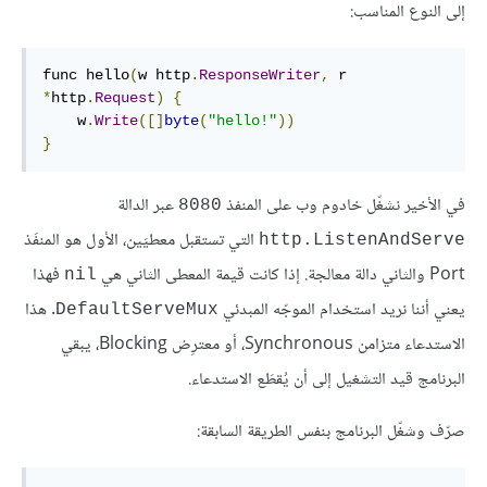
إلى النوع المناسب:
func hello
(
w 
http
.
ResponseWriter
,
 r 
*
http
.
Request
)
{
    w
.
Write
([]
byte
(
"hello!"
))
}
في الأخير نشغّل خادوم وب على المنفذ
عبر الدالة
8080
التي تستقبل معطيَين، الأول هو المنفَذ
http.ListenAndServe
Port والثاني دالة معالجة. إذا كانت قيمة المعطى الثاني هي
فهذا
nil
يعني أننا نريد استخدام الموجّه المبدئي
. هذا
DefaultServeMux
الاستدعاء متزامن Synchronous، أو معترِض Blocking، يبقي
البرنامج قيد التشغيل إلى أن يُقطَع الاستدعاء.
صرّف وشغّل البرنامج بنفس الطريقة السابقة: