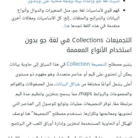
تثبيت لغة جو وإعداد بيئة برمجة محلية على ويندوز
.
فهم قوي لأساسيات لغة جو، مثل المتغيرات والدوال وأنواع
البيانات والشرائح والحلقات ..إلخ. كل الأساسيات ومقالات أخرى
متقدمة في هذه اللغة تجدها
هنا
.
التجميعات Collections في لغة جو بدون
استخدام الأنواع المعممة
يشير مصطلح
التجميعة Collection
في هذا السياق إلى حاوية بيانات
يمكن أن تحتوي على قيم أو عناصر متعددة، وهو مفهوم ذو مستوى
أعلى يشمل أنواعًا مختلفة من
هياكل البيانات
، مثل المصفوفات والقوائم
والمجموعات والروابط maps، مما يسمح بتخزين وتنظيم عدة قيم
مرتبطة معًا. توفر التجميعات عمليات وتوابع للوصول إلى العناصر التي
تحتويها ومعالجتها وتكرارها. نستخدم مصطلح "التجميعة" هنا لوصف
الهيكل أو الحاوية المستخدمة لتخزين وإدارة أوراق اللعب في البرنامج.