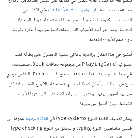
تتمتع لغة جو بميزة قوية تتمثّل في قدرتها على تمثيل العديد من الأنواع
بطريقة مرنة باستخدام
الواجهات interfaces
. يمكن للكثير من
الشيفرات المكتوبة بلغة جو أن تعمل جيدًا باستخدام دوال الواجهات
المتاحة، وهذا هو أحد الأسباب التي جعلت اللغة موجودةً لفترة طويلة
دون دعم الأنواع المُعمّمة.
نُنشئ في هذا المقال برنامجًا يحاكي عملية الحصول على بطاقة لعب
عشوائية
من مجموعة بطاقات
. سنستخدم
Deck
PlayingCard
في هذا القسم
للسماح للدستة
بالتفاعل مع أي
Deck
{}interface
نوع من البطاقات. نُعدّل لاحقًا البرنامج لاستخدام الأنواع المُعمّمة لنتمكن
من فهم الفروق بينهما والتعرف على الحالات التي تكون فيها الأنواع
المُعمّمة خيارًا أفضل من غيرها.
يمكن تصنيف أنظمة النوع type systems في
لغات البرمجة
عمومًا إلى
فئتين مختلفتين: النوع typing والتحقق من النوع type checking.