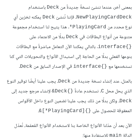
بمعنى آخر، عندما ننشئ نسخةً جديدةً من
باستخدام
Deck
، فإننا نُنشئ
يمكنه تخزين أي
Deck
NewPlayingCardDeck
نوع محدد من
. هذا يتيح لنا استخدام مجموعة
PlayingCard*
متنوعة من أنواع البطاقات في
بدلًا من الاعتماد على
Deck
. بالتالي يمكننا الآن التعامل مباشرةً مع البطاقات
{}interface
بنوعها الفعلي بدلًا من الحاجة إلى استبدال الأنواع والتحويلات التي كنا
نستخدمها مع
في الإصدار السابق من
.
Deck
{}interface
بالمثل، عند إنشاء نسخة جديدة من
، يجب علينا أيضًا توفير النوع
Deck
الذي يحل محل
. نستخدم عادةً
لإنشاء مرجع جديد إلى
{}Deck&
C
، ولكن بدلًا من ذلك يجب علينا تضمين النوع داخل الأقواس
Deck
المعقوفة للحصول على
.
{}[PlayingCard*]&
الآن بعد أن عدّلنا الأنواع الخاصة بنا لاستخدام الأنواع المُعمّمة، نُعدّل
الدالة
للاستفادة منها:
main