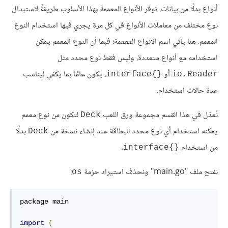
أنواع بدلًا من بيانات. توفر الأنواع المعممة بهذا الأسلوب طريقةً لاستبدال
نوع مختلف من معاملات الأنواع في كل مرة يجري فيها استخدام النوع
المعمم. هنا يأتي اسم الأنواع المعممة؛ فبما أن النوع المعمم يمكن
استخدامه مع أنواع متعددة، وليس فقط نوع محدد مثل
أو
، يكون عامًا بما يكفي ليناسب
{}interface
io.Reader
عدة حالات استخدام.
نُعدّل في هذا القسم مجموعة ورق اللعب
لتكون من نوع معمم
Deck
يمكنه استخدام أي نوع محدد للبطاقة عند إنشاء نسخة من
بدلًا
Deck
من استخدام
.
{}interface
نفتح ملف "main.go" ونحذف استيراد حزمة
:
os
package main

import
(