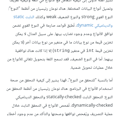
تُشير الفئة الأولى إلى كيفية التعامل مع الأنواع في اللغة وكيفية تعريف
وتمثيل أنواع البيانات المختلفة. هناك نوعان رئيسيان من أنظمة "النوع":
النوع القوي strong والنوع الضعيف weak وكذلك
الثابت static
والديناميكي dynamic
. تُطبّق قواعد صارمة في النوع القوي تضمن
توافق الأنواع وعدم وجود تضارب بينها. على سبيل المثال، لا يمكن
تخزين قيمة من نوع بيانات ما في متغير من نوع بيانات آخر (لا يمكن
تخزين قيمة
في متغير
) إلا إذا كانت هناك توافقية
string
int
بينهما. أما في النوع الضعيف، فقد تسمح اللغة بتحويل تلقائي للأنواع من
خلال عمليات تحويل ضمنية.
أما بالنسبة "للتحقق من النوع"، فهذا يشير إلى كيفية التحقق من صحة
استخدام الأنواع في البرنامج. هناك نوعان رئيسيان من أنظمة التحقق من
النوع: التحقق الثابت statically-checked والتحقق الديناميكي
dynamically-checked. تُفحص الأنواع في التحقق الثابت خلال
عملية التصريف ويُفحص توافقها وصحتها والتأكد من عدم وجود أخطاء