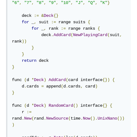
"6"
,
"7"
,
"8"
,
"9"
,
"10"
,
"J"
,
"Q"
,
"K"
}
    deck 
:=
&
Deck
{}
for
 _
,
 suit 
:=
 range suits 
{
for
 _
,
 rank 
:=
 range ranks 
{
            deck
.
AddCard
(
NewPlayingCard
(
suit
,
rank
))
}
}
return
}
func 
(
d 
*
Deck
)
AddCard
(
card interface
{})
{
    d
.
cards 
=
 append
(
d
.
cards
,
 card
)
}
func 
(
d 
*
Deck
)
RandomCard
()
 interface
{}
{
    r 
:=
rand
.
New
(
rand
.
NewSource
(
time
.
Now
().
UnixNano
())
)