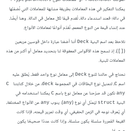
يمكننا التفكير في هذه المعاملات بطريقة مشابهة للمعاملات التي نُضمّنُها
في دالة؛ فعند استدعاء دالة، تُقدم قيمًا لكل معامل في الدالة. وهنا أيضًا،
عند إنشاء قيمة من النوع المعمم، نُقدّم أنواعًا لمعاملات الأنواع.
نلاحظ بعد اسم البنية
أننا أضفنا عبارة داخل قوسين مربعين
Deck
(
)، إذ تسمح هذه الأقواس المعقوفة لنا بتحديد معامل أو أكثر من هذه
[]
المعاملات للبنية.
نحتاج في حالتنا للنوع
إلى معامل نوع واحد فقط، يُطلق عليه
Deck
اسم
، لتمثيل نوع البطاقات في المجموعة
. من خلال كتابتنا
C 
deck
C
نكون قد صرّحنا عن معامل نوع باسم
يمكننا استخدامه في
C
any
البنية
ليُمثّل أي نوع (
). ينوب
عن الأنواع المختلفة،
any
any
struct
أي يُعرف نوعه في الزمن الحقيقي، أي وقت تمرير قيمته، فإذا كانت
القيمة المُمررة سلسلة يكون سلسلة، وإذا كانت عددًا صحيحًا يكون
صحيحًا.