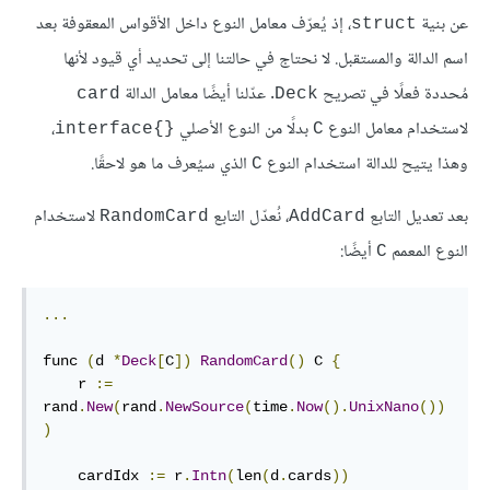
عن بنية
، إذ يُعرّف معامل النوع داخل الأقواس المعقوفة بعد
struct
اسم الدالة والمستقبل. لا نحتاج في حالتنا إلى تحديد أي قيود لأنها
مُحددة فعلًا في تصريح
. عدّلنا أيضًا معامل الدالة
card
Deck
لاستخدام معامل النوع
بدلًا من النوع الأصلي
،
{}interface
C
وهذا يتيح للدالة استخدام النوع
الذي سيُعرف ما هو لاحقًا.
C
بعد تعديل التابع
، نُعدّل التابع
لاستخدام
RandomCard
AddCard
النوع المعمم
أيضًا:
C
...
func 
(
d 
*
Deck
[
C
])
RandomCard
()
 C 
{
    r 
:=
rand
.
New
(
rand
.
NewSource
(
time
.
Now
().
UnixNano
())
)
    cardIdx 
:=
 r
.
Intn
(
len
(
d
.
cards
))