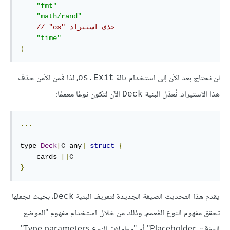
"fmt"
"math/rand"
// "os" حذف استيراد 
"time"
)
لن نحتاج بعد الآن إلى استخدام دالة
، لذا فمن الآمن حذف
os.Exit
هذا الاستيراد. نُعدّل البنية
الآن لتكون نوعًا معممًا:
Deck
...
type 
Deck
[
C any
]
struct
{
    cards 
[]
}
يقدم هذا التحديث الصيغة الجديدة لتعريف البنية
، بحيث نجعلها
Deck
تحقق مفهوم النوع المُعمم، وذلك من خلال استخدام مفهوم "الموضع
المؤقت Placeholder" أو "معاملات النوع Type parameters".