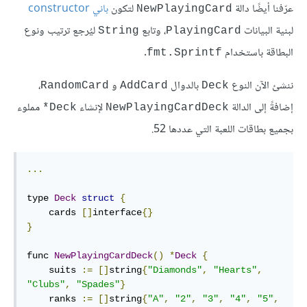
عرّفنا أيضًا دالة
لتكون
باني constructor
NewPlayingCard
لبنية البيانات
، وتابع
ليُرجع ترتيب ونوع
String
PlayingCard
البطاقة باستخدام
.
fmt.Sprintf
ننشئ الآن النوع
بالدوال
و
،
RandomCard
AddCard
Deck
إضافةً إلى الدالة
لإنشاء
مملوء
Deck*
NewPlayingCardDeck
بجميع بطاقات اللعبة التي عددها 52.
...
type 
Deck
struct
{
    cards 
[]
interface
{}
}
func 
NewPlayingCardDeck
()
*
Deck
{
    suits 
:=
[]
string
{
"Diamonds"
,
"Hearts"
,
"Clubs"
,
"Spades"
}
    ranks 
:=
[]
string
{
"A"
,
"2"
,
"3"
,
"4"
,
"5"
,