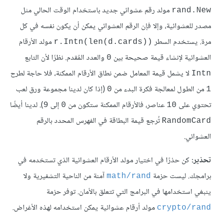
مولد رقم عشوائي جديد باستخدام الوقت الحالي مثل
rand.New
مصدر للعشوائية، وإلا فإن الرقم العشوائي يمكن أن يكون نفسه في كل
مرة. يستخدم السطر
مولد الأرقام
((r.Intn(len(d.cards
العشوائية لإنشاء قيمة صحيحة بين
والعدد المُقدم. نظرًا لأن التابع
0
لا يشمل قيمة المعامل ضمن نطاق الأرقام الممكنة، فلا حاجة لطرح
Intn
من الطول لمعالجة فكرة البدء من
(إذا كان لدينا مجموعة ورق لعب
0
1
تحتوي على
عناصر، فالأرقام الممكنة ستكون من
إلى
). لدينا أيضًا
9
0
10
تُرجع قيمة البطاقة في الفهرس المحدد بالرقم
RandomCard
العشوائي.
تحذير:
كن حذرًا في اختيار مولد الأرقام العشوائية الذي تستخدمه في
برامجك. ليست حزمة
آمنة من الناحية التشفيرية ولا
math/rand
ينبغي استخدامها في البرامج التي تتعلق بالأمان. توفر حزمة
مولد أرقام عشوائية يمكن استخدامه لهذه الأغراض.
crypto/rand