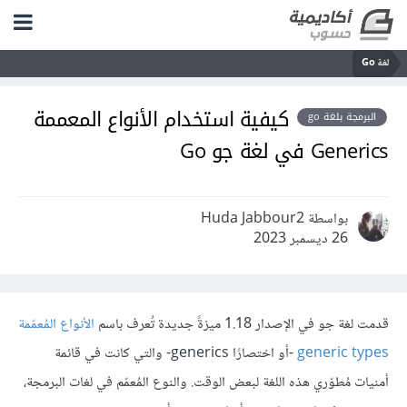
لغة Go
كيفية استخدام الأنواع المعممة
البرمجة بلغة go
Generics في لغة جو Go
بواسطة Huda Jabbour2
26 ديسمبر 2023
قدمت لغة جو في الإصدار 1.18 ميزةً جديدة تُعرف باسم
الأنواع المُعمّمة
generic types
-أو اختصارًا generics- والتي كانت في قائمة
أمنيات مُطوّري هذه اللغة لبعض الوقت. والنوع المُعمّم في لغات البرمجة،