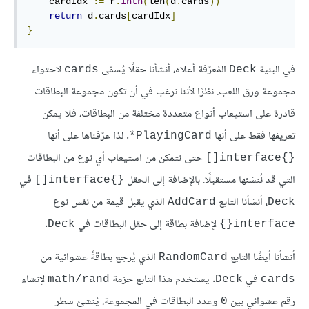
    cardIdx 
:=
 r
.
Intn
(
len
(
d
.
cards
))
return
 d
.
cards
[
cardIdx
]
}
في البنية
المُعرّفة أعلاه، أنشأنا حقلًا يُسمّى
لاحتواء
cards
Deck
مجموعة ورق اللعب. نظرًا لأننا نرغب في أن تكون مجموعة البطاقات
قادرة على استيعاب أنواع متعددة مختلفة من البطاقات، فلا يمكن
تعريفها فقط على أنها
. لذا عرّفناها على أنها
PlayingCard*
حتى نتمكن من استيعاب أي نوع من البطاقات
{}interface[]
التي قد نُنشئها مستقبلًا. بالإضافة إلى الحقل
في
{}interface[]
، أنشأنا التابع
الذي يقبل قيمة من نفس نوع
AddCard
Deck
لإضافة بطاقة إلى حقل البطاقات في
.
Deck
interface{}
أنشأنا أيضًا التابع
الذي يُرجع بطاقةً عشوائية من
RandomCard
في
. يستخدم هذا التابع حزمة
لإنشاء
math/rand
Deck
cards
رقم عشوائي بين
وعدد البطاقات في المجموعة. يُنشئ سطر
0