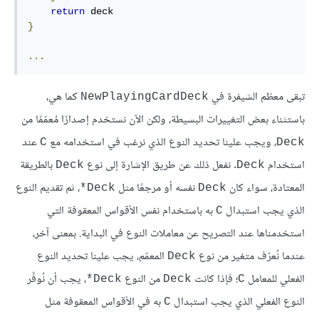
return
}
...
تبقى معظم الشيفرة في
كما هي،
NewPlayingCardDeck
باستثناء بعض التغييرات البسيطة، ولكن الآن نستخدم إصدارًا مُعمّمًا من
، ويجب علينا تحديد النوع الذي نرغب في استخدامه مع
عند
C
Deck
استخدام
. نفعل ذلك عن طريق الإشارة إلى نوع
بالطريقة
Deck
Deck
المعتادة، سواء كان
نفسه أو مرجعًا مثل
، ثم تقديم النوع
Deck*
Deck
الذي يجب استبدال
به باستخدام نفس الأقواس المعقوفة التي
C
استخدمناها عند التصريح عن معاملات النوع في البداية. بمعنى آخر،
عندما نُعرّف متغير من نوع
المعمّم، يجب علينا تحديد النوع
Deck
الفعلي للمعامل
؛ فإذا كانت
من النوع
، يجب أن نُوفّر
Deck*
Deck
C
النوع الفعلي الذي يجب استبدال
به في الأقواس المعقوفة مثل
C