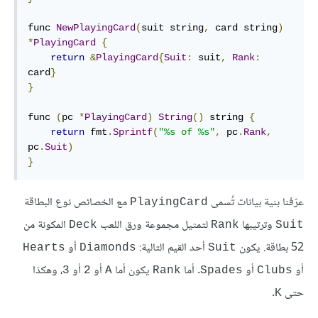
func 
NewPlayingCard
(
suit string
,
 card string
)
*
PlayingCard
{
return
&
PlayingCard
{
Suit
:
 suit
,
Rank
:
card
}
}
func 
(
pc 
*
PlayingCard
)
String
()
 string 
{
return
 fmt
.
Sprintf
(
"%s of %s"
,
 pc
.
Rank
,
pc
.
Suit
)
}
عرّفنا بنية بيانات تُسمى
مع الخصائص نوع البطاقة
PlayingCard
وترتيبها
لتمثيل مجموعة ورق اللعب
المكونة من
Deck
Rank
Suit
52 بطاقة. يكون
أحد القيم التالية:
أو
Hearts
Diamonds
Suit
أو
أو
. أما
يكون أما
أو
أو
، وهكذا
3
2
A
Rank
Spades
Clubs
حتى
.
K