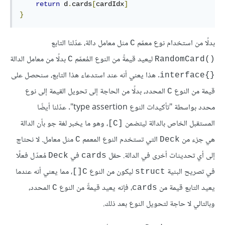
return
 d
.
cards
[
cardIdx
]
}
بدلًا من استخدام نوع معمّم
مثل معامل دالة، عدّلنا التابع
C
ليعيد قيمةً من النوع المُعمّم
بدلًا من معامل الدالة
C
()RandomCard
. هذا يعني أنه عند استدعاء هذا التابع، سنحصل على
{}interface
قيمة من النوع
المحدد، بدلًا من الحاجة إلى تحويل القيمة إلى نوع
C
محدد بواسطة "تأكيدات النوع type assertion". عدّلنا أيضًا
المستقبل الخاص بالدالة ليتضمن
، وهو ما يخبر لغة جو بأن الدالة
[C]
هي جزء من
التي تستخدم النوع المعمم
مثل معامل. لا نحتاج
C
Deck
إلى أي تحديثات أخرى في الدالة. حقل
في
مُعدّل فعلًا
Deck
cards
في تصريح البنية
ليكون من النوع
، مما يعني أنه عندما
C[]
struct
يعيد التابع قيمة من
، فإنه يعيد قيمةً من النوع
المحدد،
C
cards
وبالتالي لا حاجة لتحويل النوع بعد ذلك.