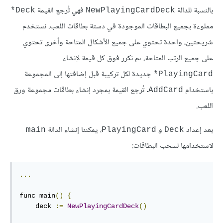
بالنسبة للدالة
فهي تُرجع القيمة
Deck*
NewPlayingCardDeck
مملوءة بجميع البطاقات الموجودة في دستة بطاقات اللعب. نستخدم
شريحتين، واحدة تحتوي على جميع الأشكال المتاحة وأخرى تحتوي
على جميع الرتب المتاحة، ثم نكرر فوق كل قيمة لإنشاء
جديدة لكل تركيبة قبل إضافتها إلى المجموعة
PlayingCard*
باستخدام
. تُرجع القيمة بمجرد إنشاء بطاقات مجموعة ورق
AddCard
اللعب.
بعد إعداد
و
، يمكننا إنشاء الدالة
main
PlayingCard
Deck
لاستخدامها لسحب البطاقات:
...
func main
()
{
    deck 
:=
NewPlayingCardDeck
()