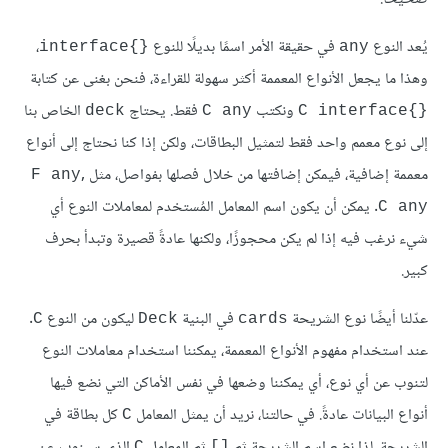
يُعد النوع
في حقيقة الأمر اسمًا بديلًا للنوع
،
{}interface
any
وهذا ما يجعل الأنواع المعممة أكثر سهولة للقراءة، فنحن بغنى عن كتابة
ونكتب
فقط. يحتاج
الخاص بنا
deck
C any
{}C interface
إلى نوع معمم واحد فقط لتمثيل البطاقات، ولكن إذا كنا نحتاج إلى أنواع
معممة إضافية، فيمكن إضافتها من خلال فصلها بفواصل، مثل
,
F any
. يمكن أن يكون اسم المعامل المُستخدم لمعاملات النوع أي
C any
شيء نرغب فيه إذا لم يكن محجوزًا، ولكنها عادةً قصيرة وتبدأ بحرف
كبير.
عدّلنا أيضًا نوع الشريحة
في البنية
ليكون من النوع
.
C
Deck
cards
عند استخدام مفهوم الأنواع المعممة، يمكننا استخدام معاملات النوع
لتنوب عن أي نوع، أي يمكننا وضعها في نفس الأماكن التي نضع فيها
أنواع البيانات عادةً. في حالتنا، نريد أن يمثل المعامل
كل بطاقة في
C
الشريحة، لذا نضع اسم الشريحة ثم
ثم المعامل
الذي سينوب عن
C
[]