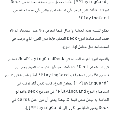
. هكذا نحصل على نسخة محددة من
Deck
[PlayingCard*]
لنوع البطاقات التي ترغب في استخدامها، والتي في هذه الحالة هي
.
PlayingCard*
يمكن تشبيه هذه العملية لإرسال قيمة لمعامل دالة عند استدعاء الدالة؛
فعند استخدامنا لنوع
المعمّم، فإننا نمرر النوع الذي نرغب في
Deck
استخدامه مثل معامل لهذا النوع.
بالنسبة لنوع القيمة المُعادة في
، نستمر
NewPlayingCardDeck
في استخدام
كما فعلت من قبل، لكن هذه المرة، يجب أن
Deck*
تتضمن الأقواس المعقوفة و
أيضًا؛ فمن خلال تقديم
PlayingCard*
لمعامل النوع، فأنت تقول أنك ترغب في
[PlayingCard*]
استخدام النوع
في تصريح
والتوابع
Deck
PlayingCard*
الخاصة به ليحل محل قيمة
، وهذا يعني أن نوع حقل
في
cards
C
يتغير فعليًا من
إلى
.
PlayingCard*[]
C[]
Deck