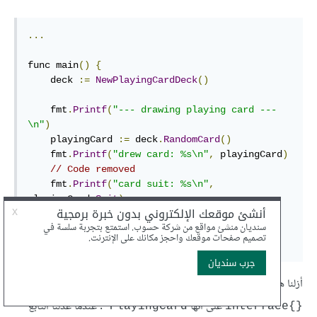
...
func main
()
{
    deck 
:=
NewPlayingCardDeck
()
    fmt
.
Printf
(
"--- drawing playing card ---
\n"
)
    playingCard 
:=
 deck
.
RandomCard
()
    fmt
.
Printf
(
"drew card: %s\n"
,
 playingCard
)
// Code removed
    fmt
.
Printf
(
"card suit: %s\n"
,
playingCard
.
Suit
)
    fmt
.
Printf
(
"card rank: %s\n"
,
playingCard
.
Rank
)
}
أزلنا هذه المرة بعض التعليمات، لأنه لم تعد هناك حاجة لتأكيد قيمة
على أنها
. عندما عدّلنا التابع
PlayingCard*
{}interface