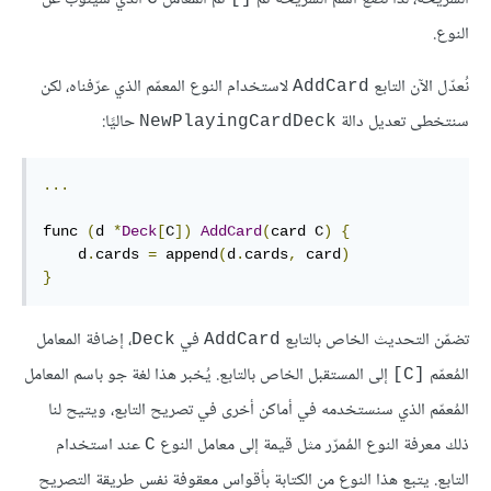
النوع.
نُعدّل الآن التابع
لاستخدام النوع المعمّم الذي عرّفناه، لكن
AddCard
سنتخطى تعديل دالة
حاليًا:
NewPlayingCardDeck
...
func 
(
d 
*
Deck
[
C
])
AddCard
(
card C
)
{
    d
.
cards 
=
 append
(
d
.
cards
,
 card
)
}
تضمّن التحديث الخاص بالتابع
في
، إضافة المعامل
Deck
AddCard
المُعمّم
إلى المستقبل الخاص بالتابع. يُخبر هذا لغة جو باسم المعامل
[C]
المُعمّم الذي سنستخدمه في أماكن أخرى في تصريح التابع، ويتيح لنا
ذلك معرفة النوع المُمرّر مثل قيمة إلى معامل النوع
عند استخدام
C
التابع. يتبع هذا النوع من الكتابة بأقواس معقوفة نفس طريقة التصريح