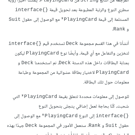
المُرجعة من التابع
من
. يمكننا أخيرًا رؤية
PlayingCard
String
سطري النوع والرتبة المطبوعة بعد تحويل قيمة
{}interface
المستلمة إلى قيمة
مع الوصول إلى حقول
Suit
PlayingCard*
و
.
Rank
أنشأنا في هذا القسم مجموعة
تستخدم قيم
{}interface
Deck
لتخزين والتفاعل مع أي قيمة، وأيضًا نوع
ليكون
PlayingCard
بمثابة البطاقات داخل هذه الدستة
، ثم استخدمنا
و
Deck
Deck
لاختيار بطاقة عشوائية من المجموعة وطباعة
PlayingCard
معلومات حول تلك البطاقة.
للوصول إلى معلومات محددة تتعلق بقيمة
التي
PlayingCard*
سُحبت، كُنّا بحاجة لعمل إضافي يتجلى بتحويل النوع
إلى النوع
مع الوصول إلى
PlayingCard*
{}interface
حقول
و
. ستعمل الأمور في المجموعة
جيدًا بهذه
Deck
Rank
Suit