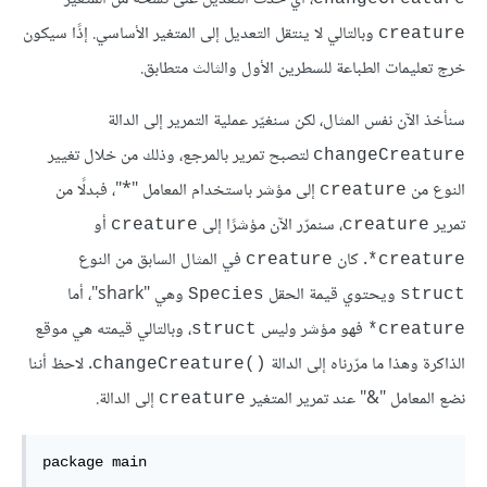
وبالتالي لا ينتقل التعديل إلى المتغير الأساسي. إذًا سيكون
creature
خرج تعليمات الطباعة للسطرين الأول والثالث متطابق.
سنأخذ الآن نفس المثال، لكن سنغيّر عملية التمرير إلى الدالة
لتصبح تمرير بالمرجع، وذلك من خلال تغيير
changeCreature
النوع من
إلى مؤشر باستخدام المعامل "*"، فبدلًا من
creature
تمرير
، سنمرّر الآن مؤشرًا إلى
أو
creature
creature
. كان
في المثال السابق من النوع
creature
creature*
ويحتوي قيمة الحقل
وهي "shark"، أما
Species
struct
فهو مؤشر وليس
، وبالتالي قيمته هي موقع
struct
creature*
الذاكرة وهذا ما مرّرناه إلى الدالة
. لاحظ أننا
()changeCreature
نضع المعامل "&" عند تمرير المتغير
إلى الدالة.
creature
package main
