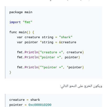
package main

import
"fmt"
func main
()
{
    var creature string 
=
"shark"
    var pointer 
*
string 
=
&
creature

    fmt
.
Println
(
"creature ="
,
 creature
)
    fmt
.
Println
(
"pointer ="
,
 pointer
)
    fmt
.
Println
(
"*pointer ="
,
*
pointer
)
}
ويكون الخرج على النحو التالي:
creature 
=
 shark

pointer 
=
0xc000010200