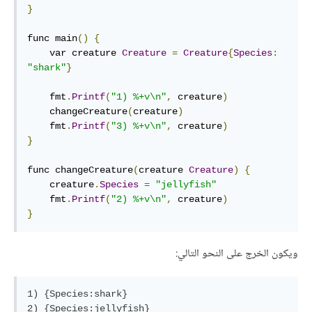
}
func main
()
{
    var creature 
Creature
=
Creature
{
Species
:
"shark"
}
    fmt
.
Printf
(
"1) %+v\n"
,
 creature
)
    changeCreature
(
creature
)
    fmt
.
Printf
(
"3) %+v\n"
,
 creature
)
}
func changeCreature
(
creature 
Creature
)
{
    creature
.
Species
=
"jellyfish"
    fmt
.
Printf
(
"2) %+v\n"
,
 creature
)
}
ويكون الخرج على النحو التالي:
1) {Species:shark}

2) {Species:jellyfish}
