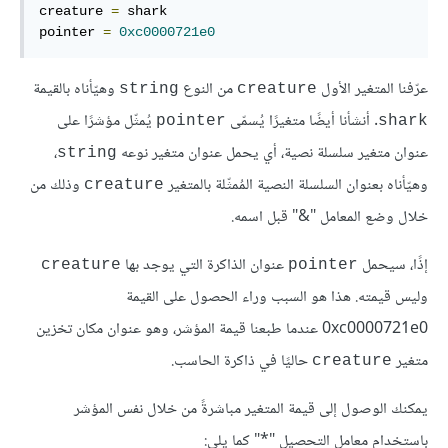
creature 
=
 shark

pointer 
=
0xc0000721e0
عرّفنا المتغير الأول
من النوع
وهيّأناه بالقيمة
string
creature
. أنشأنا أيضًا متغيرًا يُسمّى
يُمثّل مؤشرًا على
pointer
shark
عنوان متغير سلسلة نصية، أي يحمل عنوان متغير نوعه
،
string
وهيّأناه بعنوان السلسلة النصية المُمثّلة بالمتغير
وذلك من
creature
خلال وضع المعامل "&" قبل اسمه.
إذًا، سيحمل
عنوان الذاكرة التي يوجد بها
creature
pointer
وليس قيمته. هذا هو السبب وراء الحصول على القيمة
0xc0000721e0 عندما طبعنا قيمة المؤشر، وهو عنوان مكان تخزين
متغير
حاليًا في ذاكرة الحاسب.
creature
يمكنك الوصول إلى قيمة المتغير مباشرةً من خلال نفس المؤشر
باستخدام معامل التحصيل "*" كما يلي: