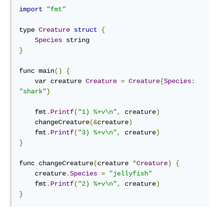
import
"fmt"
type 
Creature
struct
{
Species
}
func main
()
{
    var creature 
Creature
=
Creature
{
Species
:
"shark"
}
    fmt
.
Printf
(
"1) %+v\n"
,
 creature
)
    changeCreature
(&
creature
)
    fmt
.
Printf
(
"3) %+v\n"
,
 creature
)
}
func changeCreature
(
creature 
*
Creature
)
{
    creature
.
Species
=
"jellyfish"
    fmt
.
Printf
(
"2) %+v\n"
,
 creature
)
}