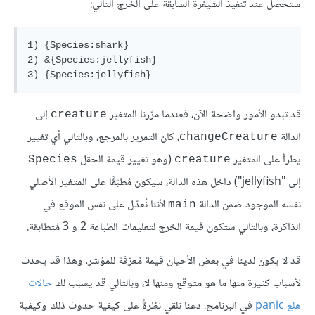
ستحصل عند تنفيذ الشيفرة السابقة على الخرج التالي:
1) {Species:shark}

2) &{Species:jellyfish}

قد تبدو الأمور واضحة الآن، فعندما مرّرنا المتغير
إلى
creature
الدالة
، كان التمرير بالمرجع، وبالتالي أي تغيير
changeCreature
يطرأ على المتغير
(وهو تغيير قيمة الحقل
Species
creature
إلى "jellyfish") داخل هذه الدالة، سيكون مُطبّقًا على المتغير الأصلي
نفسه الموجود ضمن الدالة
لأننا نُعدّل على نفس الموقع في
main
الذاكرة، وبالتالي ستكون قيمة الخرج لتعليمات الطباعة 2 و 3 مُتطابقة.
قد لا يكون لدينا في بعض الأحيان قيمة مُعرّفة للمؤشر، وهذا قد يحدث
لأسباب كثيرة منها ما هو متوقع ومنها لا، وبالتالي قد يسبب لك
حالات
هلع panic
في البرنامج. دعنا نلقي نظرةً على كيفية حدوث ذلك وكيفية