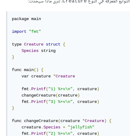
التوابع المُعرّفة في النوع
. لنرى ماذا سيحدث:
Creature
package main

import
"fmt"
type 
Creature
struct
{
Species
}
func main
()
{
    var creature 
*
Creature
    fmt
.
Printf
(
"1) %+v\n"
,
 creature
)
    changeCreature
(
creature
)
    fmt
.
Printf
(
"3) %+v\n"
,
 creature
)
}
func changeCreature
(
creature 
*
Creature
)
{
    creature
.
Species
=
"jellyfish"
    fmt
.
Printf
(
"2) %+v\n"
,
 creature
)