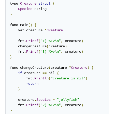
type 
Creature
struct
{
Species
}
func main
()
{
    var creature 
*
Creature
    fmt
.
Printf
(
"1) %+v\n"
,
 creature
)
    changeCreature
(
creature
)
    fmt
.
Printf
(
"3) %+v\n"
,
 creature
)
}
func changeCreature
(
creature 
*
Creature
)
{
if
 creature 
==
 nil 
{
        fmt
.
Println
(
"creature is nil"
)
return
}
    creature
.
Species
=
"jellyfish"
    fmt
.
Printf
(
"2) %+v\n"
,
 creature
)
}