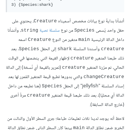
أنشأنا بدايةً نوع بيانات مخصص أسميناه
، يحتوي على
Creature
حقل واحد يُسمى
من نوع
سلسلة نصية
، وأنشأنا
string
Species
داخل الدالة الرئيسية
متغير من النوع
اسمه
Creature
main
وأسندنا السلسلة
إلى الحقل
. بعد
Species
shark
creature
ذلك طبعنا المتغير
لإظهار القيمة التي يتضمنها في الوقت
creature
الحالي، ثم مرّرنا المتغير
(تمرير بالقيمة أي نُسخة) إلى الدالة
creature
والتي بدورها تطبع قيمة المتغير المُمرر لها بعد
changeCreature
إسناد السلسلة "jellyfish" إلى الحقل
(هنا نطبعه من داخل
Species
الدالة أي محليًّا). بعد ذلك طبعنا قيمة المتغير
مرةً أخرى
creature
(خارج الدالة السابقة).
لاحظ أنه يوجد لدينا ثلاث تعليمات طباعة؛ جرى السطر الأول والثالث من
الخرج ضمن نطاق الدالة
بينما كان السطر الثاني ضمن نطاق الدالة
main