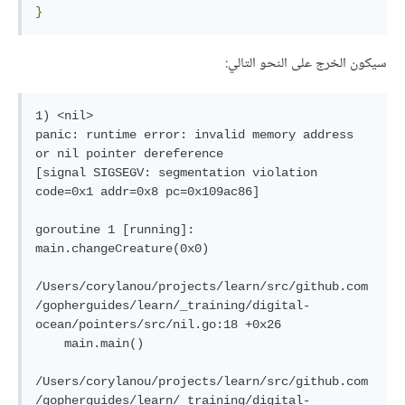
}
سيكون الخرج على النحو التالي:
1) <nil>

panic: runtime error: invalid memory address 
or nil pointer dereference

[signal SIGSEGV: segmentation violation 
code=0x1 addr=0x8 pc=0x109ac86]

goroutine 1 [running]:

main.changeCreature(0x0)

/Users/corylanou/projects/learn/src/github.com
/gopherguides/learn/_training/digital-
ocean/pointers/src/nil.go:18 +0x26

    main.main()

/Users/corylanou/projects/learn/src/github.com
/gopherguides/learn/_training/digital-