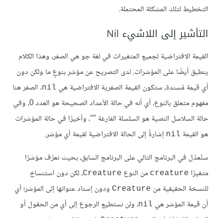
التخطيط لتلك المشكلة المحتملة.
التأشير إلى اللاشيء Nil
القيمة الافتراضية لجميع المتغيرات في لغة جو هي الصفر، وهذا الكلام
ينطبق أيضًا على المؤشرات. لدى التصريح عن مؤشر بنوعٍ ما ولكن دون
أي قيمة مُسندة، ستكون القيمة الصفرية الافتراضية هي
. الصفر هنا
nil
مفهوم متعلق بالنوع، أي أنه في حالة الأعداد الصحيحة هو العدد 0، وفي
حالة السلاسل النصية هو السلسلة الفارغة ""، وأخيرًا في حالة المؤشرات
هو القيمة
إشارةً إلى الحالة الافتراضية لقيمة أي مؤشر.
nil
سنُعدّل في البرنامج التالي على البرنامج السابق، بحيث نعرّف مؤشرًا
متغيرًا
من النوع
، لكن دون استنساخ
Creature
creature
للنسخة الحقيقية من
ودون إسناد عنوانها إلى المؤشر؛ أي
Creature
أن قيمة المؤشر هي
، ولن نستطيع الرجوع إلى أي من الحقول أو
nil