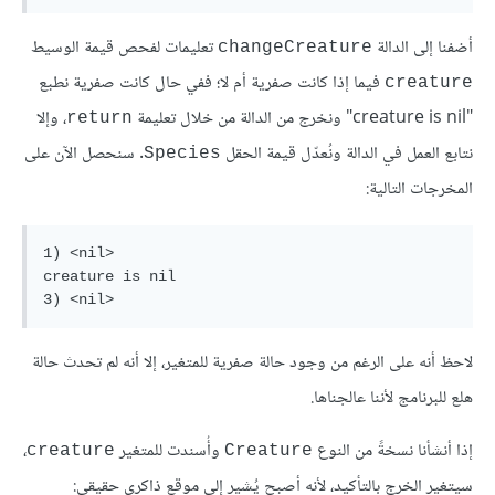
أضفنا إلى الدالة
تعليمات لفحص قيمة الوسيط
changeCreature
فيما إذا كانت صفرية أم لا؛ ففي حال كانت صفرية نطبع
creature
"creature is nil" ونخرج من الدالة من خلال تعليمة
، وإلا
return
نتابع العمل في الدالة ونُعدّل قيمة الحقل
. سنحصل الآن على
Species
المخرجات التالية:
1) <nil>

creature is nil

لاحظ أنه على الرغم من وجود حالة صفرية للمتغير، إلا أنه لم تحدث حالة
هلع للبرنامج لأننا عالجناها.
إذا أنشأنا نسخةً من النوع
وأُسندت للمتغير
،
creature
Creature
سيتغير الخرج بالتأكيد، لأنه أصبح يُشير إلى موقع ذاكري حقيقي: