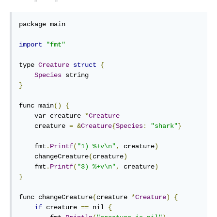
package main

import
"fmt"
type 
Creature
struct
{
Species
}
func main
()
{
    var creature 
*
Creature
    creature 
=
&
Creature
{
Species
:
"shark"
}
    fmt
.
Printf
(
"1) %+v\n"
,
 creature
)
    changeCreature
(
creature
)
    fmt
.
Printf
(
"3) %+v\n"
,
 creature
)
}
func changeCreature
(
creature 
*
Creature
)
{
if
 creature 
==
 nil 
{