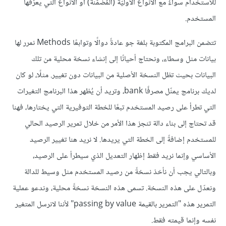
للاستخدام سواءٌ مع الأنواع الأوليّة (المٌضمّنة) أو الأنواع التي يعرّفها
المستخدم.
تتضمن البرامج المكتوبة بلغة جو عادةً دوالًا وتوابعًا Methods نمرر لها
بيانات مثل وسطاء، ونحتاج أحيانًا إلى إنشاء نسخة محلية من تلك
البيانات بحيث تظل النسخة الأصلية من البيانات دون تغيير. مثلًا، لو كان
لديك برنامج يمثّل مصرفًا bank، وتريد أن يُظهر هذا البرنامج التغيرات
التي تطرأ على رصيد المستخدم تبعًا للخطة التوفيرية التي يختارها، فهنا
قد تحتاج إلى بناء دالة تنجز هذا الأمر من خلال تمرير الرصيد الحالي
للمستخدم إضافةً إلى الخطة التي يريدها. لا نريد هنا تغيير الرصيد
الأساسي وإنما نريد فقط إظهار التعديل الذي سيطرأ على الرصيد،
وبالتالي يجب أن نأخذ نسخةً من رصيد المستخدم مثل وسيط للدالة
ونعدّل على هذه النسخة. تسمى هذه النسخة نسخةً محلية، وندعو عملية
التمرير هذه "التمرير بالقيمة passing by value" لأننا لانرسل المتغير
نفسه وإنما قيمته فقط.