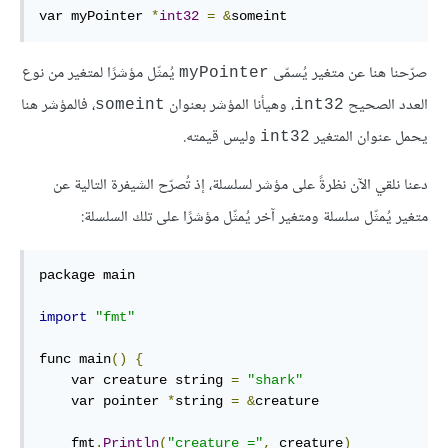
var myPointer 
*
int32
=
&
someint
صرّحنا هنا عن متغير يُسمّى
يُمثّل مؤشرًا لمتغير من نوع
myPointer
العدد الصحيح
، وهيأنا المؤشر بعنوان
، فالمؤشر هنا
someint
int32
يحمل عنوان المتغير
وليس قيمته.
int32
دعنا نلقي الآن نظرةً على مؤشر لسلسلة، إذ تُصرّح الشيفرة التالية عن
متغير يُمثّل سلسلة ومتغير آخر يُمثّل مؤشرًا على تلك السلسلة:
package main

import
"fmt"
func main
()
{
    var creature string 
=
"shark"
    var pointer 
*
string 
=
&
creature

    fmt
.
Println
(
"creature ="
,
 creature
)