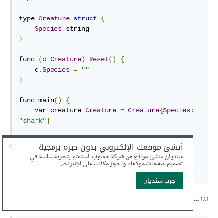
type 
Creature
struct
{
Species
}
func 
(
c 
Creature
)
Reset
()
{
    c
.
Species
=
""
}
func main
()
{
    var creature 
Creature
=
Creature
{
Species
:
"shark"
}
    fmt
.
Printf
(
"1) %+v\n"
,
 creature
)
    creature
.
Reset
()
    fmt
.
Printf
(
"2) %+v\n"
,
 creature
)
}
إذا شغّلت البرنامج ستحصل على الخرج: