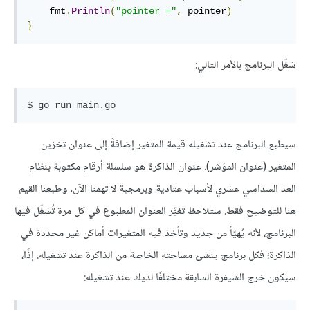
    fmt
.
Println
(
"pointer ="
,
 pointer
)
}
شغّل البرنامج بالأمر التالي:
سيطبع البرنامج عند تشغيله قيمة المتغير إضافةً إلى عنوان تخزين
المتغير (عنوان المؤشر). عنوان الذاكرة هو سلسلة أرقام مكتوبة بنظام
العد السداسي عشري لأسباب عتادية وبرمجية لا تهمنا الآن، وطبعنا القيم
هنا للتوضيح فقط. ستلاحظ تغيُّر العنوان المطبوع في كل مرة تُشغّل فيها
البرنامج، لأنه يُهيّأ من جديد وتأخذ فيه المتغيرات أماكن غير محددة في
الذاكرة؛ فكل برنامج ينشئ مساحته الخاصة من الذاكرة عند تشغيله. إذًا،
سيكون خرج الشيفرة السابقة مختلفًا لديك عند تشغيله: