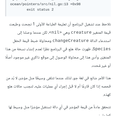
ocean/pointers/src/nil.go:13 +0x98

نلاحظ عند تشغيل البرنامج أن تعليمة الطباعة الأولى 1 نجحت وطبعت
قيمة المتغير
وهي
، لكن عندما وصلنا إلى
<nil>
creature
استدعاء الدالة
ومحاولة ضبط قيمة الحقل
changeCreature
، ظهرت
حالة هلع
في البرنامج نظرًا لعدم إنشاء نسخة من هذا
Species
المتغيّر، وأدى هذا إلى محاولة الوصول إلى موقع ذاكري غير موجود أصلًا
أو غير مُحدد.
هذا الأمر شائع في لغة جو، لذلك عندما تتلقى وسيطًا مثل مؤشر، لا بُد من
فحصه إذا كان فارغًا أم لا قبل إجراء أي عمليات عليه، لتجنب حالات هلع
كهذه.
نتحقق عادةً من قيمة المؤشر في أي دالة تستقبل مؤشرًا مثل وسيط لها
كما يلي: