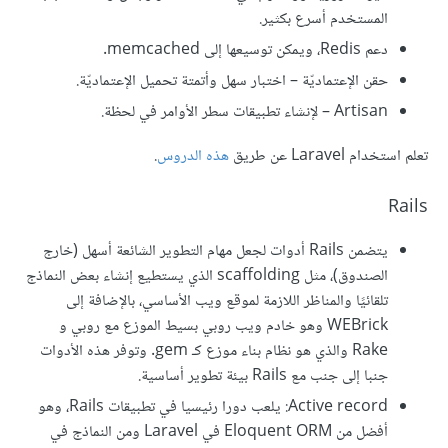
المستخدم أسرع بكثير.
دعم Redis، ويمكن توسيعها إلى memcached.
حقن الإعتماديّة – اختبار سهل وأتمتة تحميل الإعتماديّة.
Artisan – لإنشاء تطبيقات سطر الأوامر في لحظة.
تعلم استخدام Laravel عن طريق
هذه الدروس
.
Rails
يتضمن Rails أدوات لجعل مهام التطوير الشائعة أسهل (خارج
الصندوق)، مثل scaffolding الذي يستطيع إنشاء بعض النماذج
تلقائيًا والمناظر اللازمة لموقع ويب الأساسي، بالإضافة إلى
WEBrick وهو خادم ويب روبي بسيط الموزع مع روبي و
Rake والذي هو نظام بناء موزع كـ gem. وتوفر هذه الأدوات
جنبا إلى جنب مع Rails بيئة تطوير أساسية.
Active record: يلعب دورا رئيسيا في تطبيقات Rails، وهو
أفضل من Eloquent ORM في Laravel ومن النماذج في