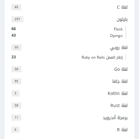
لغة C
45
بايثون
297
66
Flask
43
Django
لغة روبي
50
23
إطار العمل Ruby on Rails
لغة Go
58
لغة جافا
95
لغة Kotlin
5
لغة Rust
58
برمجة أندرويد
11
لغة R
6