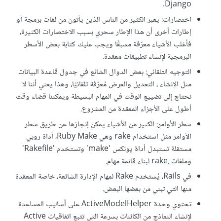
Django.
اختصارات: يعبر الكثير من الناس الذين يأتون من لغات برمجة أو
إطارات أخرى أن هذا الإطار سحري بسبب الاختصارات الكثيرة،
فأغلب الأشياء معرّفة مسبقًا ويجب عليك كتابة بعض الأسطر
البرمجية لإنشاء تطبيقات معقدة.
التوجيه التلقائي: بعض الدوال الشائع في جدول قاعدة البيانات
مثل الإنشاء ، التعديل والعرض مُعرّفة تلقائيًا، وهذا يعني أننا لا
نحتاج إلى تضييع الوقت في المهام البسيطة ويمكننا قضاء وقت
أطول على الأجزاء المعقدة من المشروع.
سطر الأوامر: الكثير من الأشياء يمكن إنجازها عن طريق سطر
الأوامر مثل استخدام rake وهي Ruby Make، أداة روبي
مستقلة تستبدل أداة يونكس 'make' وتستخدم 'Rakefile'
وملفات .rake لبناء قائمة مهام.
في Rails، يُستخدم Rake لمهام الإدارة الشائعة، خاصة المعقدة
منها التي تبني من بعضها البعض.
تحتوي وحدة ActiveModelHelper على أساليب المساعدة
لإنشاء النماذج من الكائنات بسرعة التي تتبع اتفاقيات Active