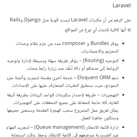
Laravel
على الرغم من أن مكتبات Laravel ليست قوية مثل Django وRails
إلا أنها كافية لإنشاء أي نوع من المواقع.
يوفر Bundles و composer عدد من حزم نظام وحدات
التحزيم والاعتماديات.
التوجيه (Routing) – يوّفر طريقة سهلة وبسيطة لإدارة وتوجيه
الروابط إلى متحكم أو دالة تُنفَّذ عند زيارة رابط محدَّد.
دعم Eloquent ORM – خدمة أخرى مقدمة لتجريد وأتمتة جزء
النموذج، حيث سنطبق التقنيات المتعارف عليها على الإعدادات.
التهجيرات – طريقة لإصدار سكربتات قواعد البيانات بطريقة أنيقة
للغاية، فلا حاجة للحفاظ على جميع التحققات على التهجيرات،
يمكن لفريق عمل المشروع سحب الهجرة المقدمة وستعيّن جميعها
وستكون جاهزة للعمل.
إدارة قائمة الانتظار (Queue management) – لتجريد المهام
غير الضرورية ووضعهم في قائمة الانتظار وجعل وقت استجابة