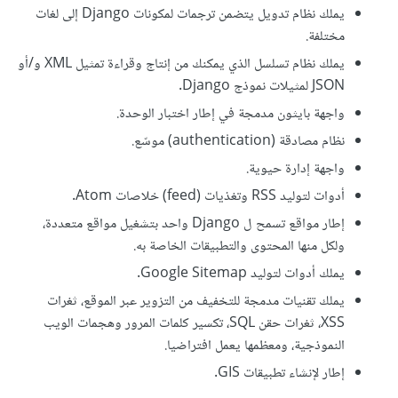
يملك نظام تدويل يتضمن ترجمات لمكونات Django إلى لغات
مختلفة.
يملك نظام تسلسل الذي يمكنك من إنتاج وقراءة تمثيل XML و/أو
JSON لمثيلات نموذج Django.
واجهة بايثون مدمجة في إطار اختبار الوحدة.
نظام مصادقة (authentication) موسّع.
واجهة إدارة حيوية.
أدوات لتوليد RSS وتغذيات (feed) خلاصات Atom.
إطار مواقع تسمح ل Django واحد بتشغيل مواقع متعددة،
ولكل منها المحتوى والتطبيقات الخاصة به.
يملك أدوات لتوليد Google Sitemap.
يملك تقنيات مدمجة للتخفيف من التزوير عبر الموقع، ثغرات
XSS، ثغرات حقن SQL، تكسير كلمات المرور وهجمات الويب
النموذجية، ومعظمها يعمل افتراضيا.
إطار لإنشاء تطبيقات GIS.