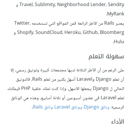
Travel، Sublimity، Neighborhood Lender، Sendity و
MyRank.
يعتبر Rails من الأطر الرائعة فمن المواقع التي تستخدمه Twitter،
Shopify، SoundCloud، Heroku، Github، Bloomberg و
Hulu.
سهولة التعلم
على الرغم من أن الأطر الثلاثة لديها مجتمعات كبيرة وتوثيق رسمي، إلا
أن تعلم Django وLaravel أسهل بكثير من تعلم Rails، فالتوثيق
الحالي ل Django يجعلها الأسهل، وإذا كنت تملك خلفية PHP فيمكنك
تعلم Laravel في غضون أسبوعين أو ثلاثة أسابيع، وهذه هي الوثائق
الرسمية:
وثائق Django
ووثائق Laravel
وثائق Rails
.
الأداء