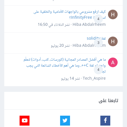
كيف ارفع مشروعي بالواجهات الأمامية والخلفية على
استضافة InfinityFree؟
4
Hiba Abdalrheem · نشر
الثلاثاء في 16:50
لغة solidity
3
Hiba Abdalrheem · نشر
20 يوليو
ما هي أفضل المصادر المجانية (كورسات، كتب، أدوات) لتعلّم
واحترام لغة C++، وما هي أهم الأخطاء الشائعة التي يجب
4
تجنبها؟
Tech_Aspire · نشر
14 يوليو
تابعنا على