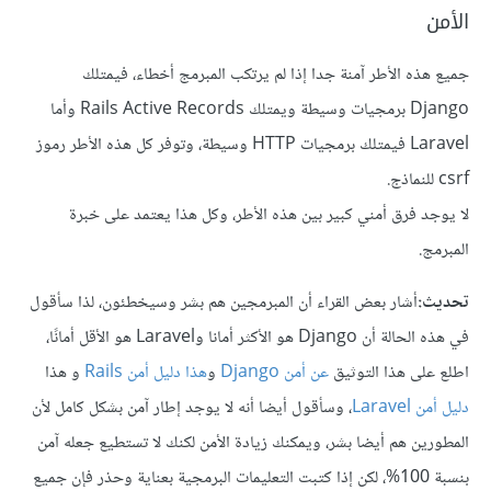
الأمن
جميع هذه الأطر آمنة جدا إذا لم يرتكب المبرمج أخطاء، فيمتلك
Django برمجيات وسيطة ويمتلك Rails Active Records وأما
Laravel فيمتلك برمجيات HTTP وسيطة، وتوفر كل هذه الأطر رموز
csrf للنماذج.
لا يوجد فرق أمني كبير بين هذه الأطر، وكل هذا يعتمد على خبرة
المبرمج.
تحديث:
أشار بعض القراء أن المبرمجين هم بشر وسيخطئون، لذا سأقول
في هذه الحالة أن Django هو الأكثر أمانا وLaravel هو الأقل أمانًا،
اطلع على هذا التوثيق
عن أمن Django
و
هذا دليل أمن Rails
و هذا
دليل أمن Laravel
، وسأقول أيضا أنه لا يوجد إطار آمن بشكل كامل لأن
المطورين هم أيضا بشر، ويمكنك زيادة الأمن لكنك لا تستطيع جعله آمن
بنسبة 100%، لكن إذا كتبت التعليمات البرمجية بعناية وحذر فإن جميع