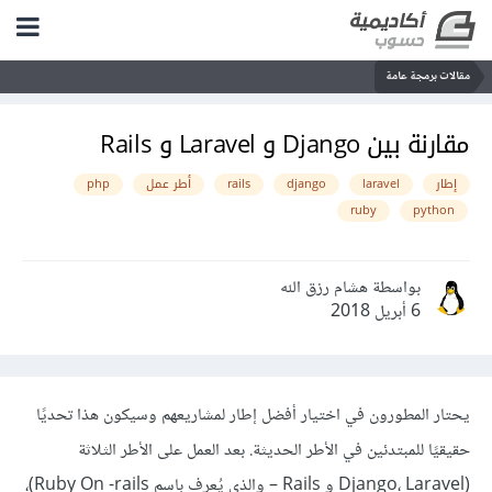
مقالات برمجة عامة
مقارنة بين Django و Laravel و Rails
إطار
laravel
django
rails
أطر عمل
php
ruby
python
بواسطة هشام رزق الله
6 أبريل 2018
يحتار المطورون في اختيار أفضل إطار لمشاريعهم وسيكون هذا تحديًا
حقيقيًا للمبتدئين في الأطر الحديثة. بعد العمل على الأطر الثلاثة
(Django، Laravel و Rails – والذي يُعرف باسم Ruby On -rails)،