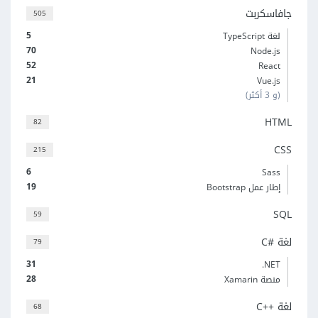
جافاسكربت
505
5
لغة TypeScript
70
Node.js
52
React
21
Vue.js
(و 3 أكثر)
HTML
82
CSS
215
6
Sass
19
إطار عمل Bootstrap
SQL
59
لغة C#‎
79
31
‎.NET
28
منصة Xamarin
لغة C++‎
68