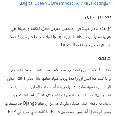
Hosting24
،
Arvixe
،
Dreamhost
و
Digital Ocean
.
معايير أخرى
كل هذه الأطر جيّدة في المستقبل، ففرص العمل، التكلفة والصيانة هي
تقريبا نفسها ويمتاز Rails على Django وLaravel في شروط العمل،
على الرغم من سرعة نمو Laravel.
خاتمة
يمكنك أن تختار أي واحدة من هذه الأطر حسب لغة البرمجة والخبرة،
وإذا كنت هنا لتقرر أي واحدة يجب عليك تعلمها فأنا أفضل Rails، فعلى
الرغم من صعوبة تعلمها إلا أنها مريحة أثناء إنشاء التطبيقات، إذا أردت
أشياء سهلة مع الكثير من المميزات فاختر Django، فصياغة بايثون
ونماذجه تجعله خيار جيدا، وعلى الرغم من أن تعلم Django قد يستغرق
بعض الوقت إلا أنه ليس أصعب من Rails.إذا كانت لدي خبرة في PHP