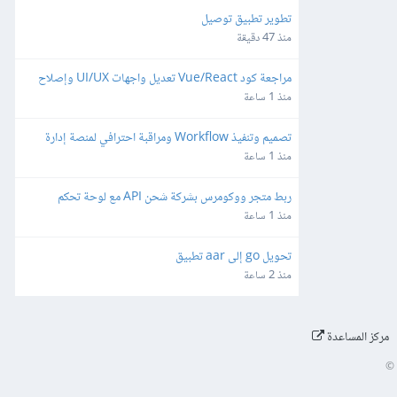
تطوير تطبيق توصيل
منذ 47 دقيقة
مراجعة كود Vue/React تعديل واجهات UI/UX وإصلاح 
ثغرات
منذ 1 ساعة
تصميم وتنفيذ Workflow ومراقبة احترافي لمنصة إدارة 
شبكات وميكروتك مبنية على Laravel/Radius
منذ 1 ساعة
ربط متجر ووكومرس بشركة شحن API مع لوحة تحكم 
مخصصة
منذ 1 ساعة
تحويل go إلى aar تطبيق
منذ 2 ساعة
مركز المساعدة
©