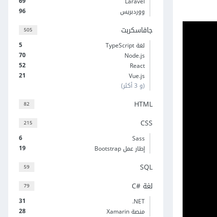
69
Laravel
96
ووردبريس
جافاسكربت
505
5
لغة TypeScript
70
Node.js
52
React
21
Vue.js
(و 3 أكثر)
HTML
82
CSS
215
6
Sass
19
إطار عمل Bootstrap
SQL
59
لغة C#‎
79
31
‎.NET
28
منصة Xamarin