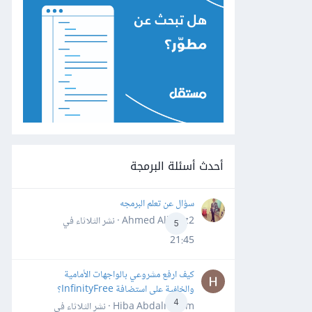
أحدث أسئلة البرمجة
سؤال عن تعلم البرمجه
Ahmed Alhafiz2 · نشر
الثلاثاء في
5
21:45
كيف ارفع مشروعي بالواجهات الأمامية
والخلفية على استضافة InfinityFree؟
4
Hiba Abdalrheem · نشر
الثلاثاء في