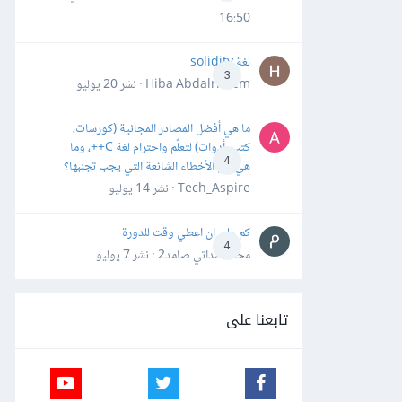
16:50
لغة solidity
3
Hiba Abdalrheem · نشر
20 يوليو
ما هي أفضل المصادر المجانية (كورسات،
كتب، أدوات) لتعلّم واحترام لغة C++، وما
4
هي أهم الأخطاء الشائعة التي يجب تجنبها؟
Tech_Aspire · نشر
14 يوليو
كم علي ان اعطي وقت للدورة
4
محمد سداتي صامد2 · نشر
7 يوليو
تابعنا على