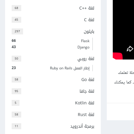
لغة C++‎
68
لغة C
45
بايثون
297
66
Flask
43
Django
لغة روبي
50
23
إطار العمل Ruby on Rails
حلة تعلمك
لغة Go
58
، كما يمكنك
لغة جافا
95
لغة Kotlin
5
لغة Rust
58
برمجة أندرويد
11