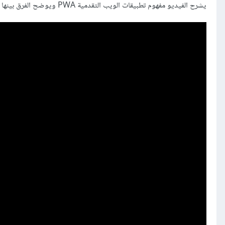
يشرح الفيديو مفهوم تطبيقات الويب التقدمية PWA ويوضح الفرق بينها وبين تطبيقات الويب العادية.