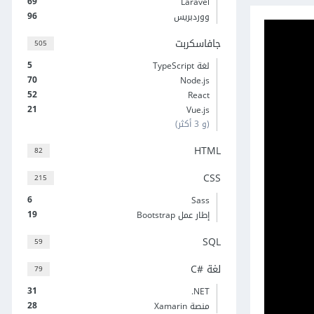
69
Laravel
96
ووردبريس
جافاسكربت
505
5
لغة TypeScript
70
Node.js
52
React
21
Vue.js
(و 3 أكثر)
HTML
82
CSS
215
6
Sass
19
إطار عمل Bootstrap
SQL
59
لغة C#‎
79
31
‎.NET
28
منصة Xamarin