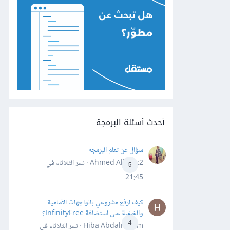
أحدث أسئلة البرمجة
سؤال عن تعلم البرمجه
Ahmed Alhafiz2 · نشر
الثلاثاء في
5
21:45
كيف ارفع مشروعي بالواجهات الأمامية
والخلفية على استضافة InfinityFree؟
4
Hiba Abdalrheem · نشر
الثلاثاء في