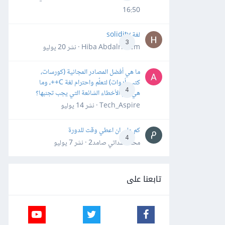
16:50
لغة solidity
3
Hiba Abdalrheem · نشر
20 يوليو
ما هي أفضل المصادر المجانية (كورسات،
كتب، أدوات) لتعلّم واحترام لغة C++، وما
4
هي أهم الأخطاء الشائعة التي يجب تجنبها؟
Tech_Aspire · نشر
14 يوليو
كم علي ان اعطي وقت للدورة
4
محمد سداتي صامد2 · نشر
7 يوليو
تابعنا على