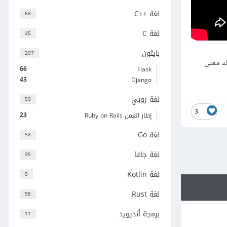
لغة C++‎
68
لغة C
45
بايثون
297
ك معنى
66
Flask
43
Django
لغة روبي
50
3
23
إطار العمل Ruby on Rails
لغة Go
58
لغة جافا
95
لغة Kotlin
5
لغة Rust
58
برمجة أندرويد
11