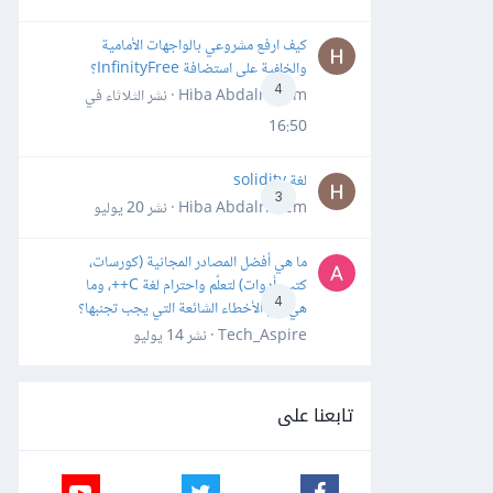
كيف ارفع مشروعي بالواجهات الأمامية
والخلفية على استضافة InfinityFree؟
4
Hiba Abdalrheem · نشر
الثلاثاء في
16:50
لغة solidity
3
Hiba Abdalrheem · نشر
20 يوليو
ما هي أفضل المصادر المجانية (كورسات،
كتب، أدوات) لتعلّم واحترام لغة C++، وما
4
هي أهم الأخطاء الشائعة التي يجب تجنبها؟
Tech_Aspire · نشر
14 يوليو
تابعنا على