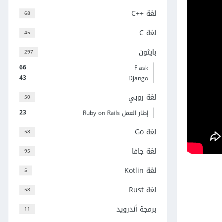
لغة C++‎
68
لغة C
45
بايثون
297
66
Flask
43
Django
لغة روبي
50
23
إطار العمل Ruby on Rails
لغة Go
58
لغة جافا
95
لغة Kotlin
5
لغة Rust
58
برمجة أندرويد
11