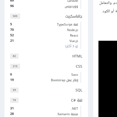
69
Laravel
م، والتعامل
96
ووردبريس
أو الكود
جافاسكربت
505
5
لغة TypeScript
70
Node.js
52
React
21
Vue.js
(و 3 أكثر)
HTML
82
CSS
215
6
Sass
19
إطار عمل Bootstrap
SQL
59
لغة C#‎
79
31
‎.NET
28
منصة Xamarin