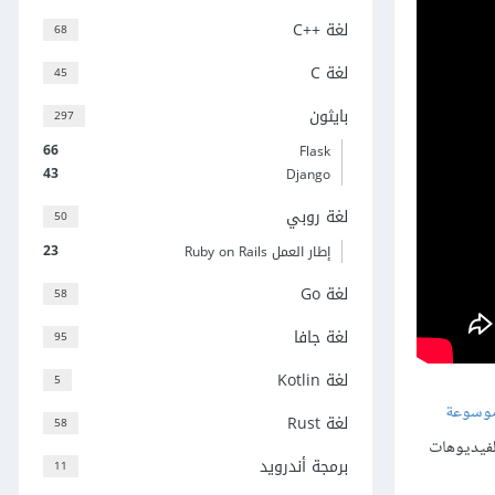
لغة C++‎
68
لغة C
45
بايثون
297
66
Flask
43
Django
لغة روبي
50
23
إطار العمل Ruby on Rails
لغة Go
58
لغة جافا
95
لغة Kotlin
5
موسوعة
لغة Rust
58
لفيديوهات
برمجة أندرويد
11