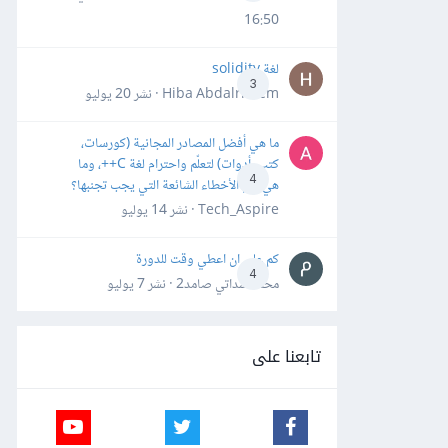
16:50
لغة solidity
3
Hiba Abdalrheem · نشر
20 يوليو
ما هي أفضل المصادر المجانية (كورسات،
كتب، أدوات) لتعلّم واحترام لغة C++، وما
4
هي أهم الأخطاء الشائعة التي يجب تجنبها؟
Tech_Aspire · نشر
14 يوليو
كم علي ان اعطي وقت للدورة
4
محمد سداتي صامد2 · نشر
7 يوليو
تابعنا على