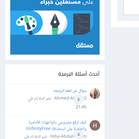
أحدث أسئلة البرمجة
سؤال عن تعلم البرمجه
Ahmed Alhafiz2 · نشر
الثلاثاء في
5
21:45
كيف ارفع مشروعي بالواجهات الأمامية
والخلفية على استضافة InfinityFree؟
4
Hiba Abdalrheem · نشر
الثلاثاء في