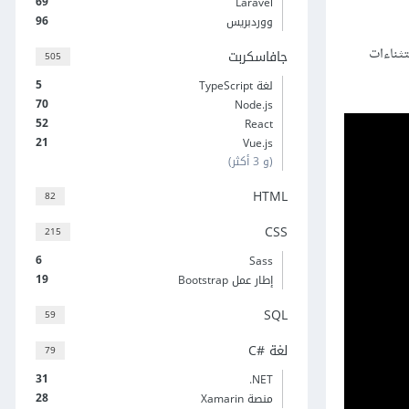
69
Laravel
96
ووردبريس
عامل معها، إضافة إلى شرح أنواع الأخطاء البرمجية والتنقيح Debugging والاستثناءات
جافاسكربت
505
5
لغة TypeScript
70
Node.js
52
React
21
Vue.js
(و 3 أكثر)
HTML
82
CSS
215
6
Sass
19
إطار عمل Bootstrap
SQL
59
لغة C#‎
79
31
‎.NET
28
منصة Xamarin