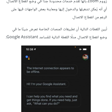
زووم Zoom بأنها تُقدّم خدمات محدودة جدًا في وضع انقطاع الاتصال،
أي أنه يُمكن تشغيلها والدخول إليها ومعاينة بعض الواجهات فيها على
الرغم من انقطاع الاتصال.
تُبين اللقطات التالية أن تطبيقات المنصات الخاصة تعرض شيئًا ما في
وضع انقطاع الاتصال. مثلًا اللقطة التالية للمُساعد Google Assistant: