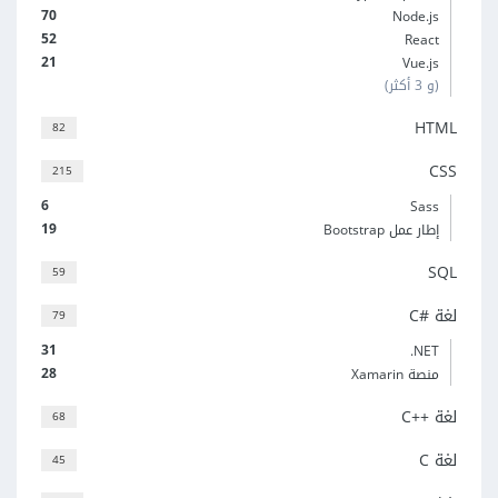
70
Node.js
52
React
21
Vue.js
(و 3 أكثر)
HTML
82
CSS
215
6
Sass
19
إطار عمل Bootstrap
SQL
59
لغة C#‎
79
31
‎.NET
28
منصة Xamarin
لغة C++‎
68
لغة C
45