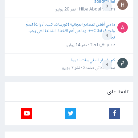
لغة solidity
3
Hiba Abdalrheem · نشر
20 يوليو
ما هي أفضل المصادر المجانية (كورسات، كتب، أدوات) لتعلّم
واحترام لغة C++، وما هي أهم الأخطاء الشائعة التي يجب
4
تجنبها؟
Tech_Aspire · نشر
14 يوليو
كم علي ان اعطي وقت للدورة
4
محمد سداتي صامد2 · نشر
7 يوليو
تابعنا على