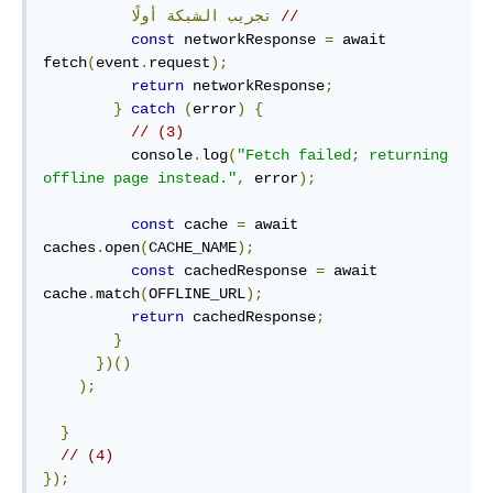
//        
تجريب
الشبكة
أولًا
const
 networkResponse 
=
 await 
fetch
(
event
.
request
);
return
 networkResponse
;
}
catch
(
error
)
{
// (3)
          console
.
log
(
"Fetch failed; returning 
offline page instead."
,
 error
);
const
 cache 
=
 await 
caches
.
open
(
CACHE_NAME
);
const
 cachedResponse 
=
 await 
cache
.
match
(
OFFLINE_URL
);
return
 cachedResponse
;
}
})()
);
}
// (4)
});