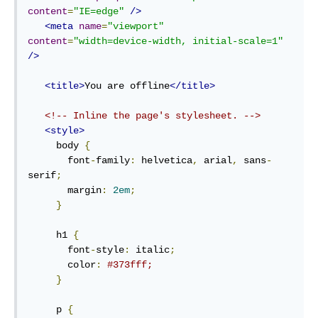
content
=
"IE=edge"
/>
<meta
name
=
"viewport"
content
=
"width=device-width, initial-scale=1"
/>
<title>
You are offline
</title>
<!-- Inline the page's stylesheet. -->
<style>
     body 
{
       font
-
family
:
 helvetica
,
 arial
,
 sans
-
serif
;
       margin
:
2em
;
}
     h1 
{
       font
-
style
:
 italic
;
       color
:
#373fff;
}
     p 
{