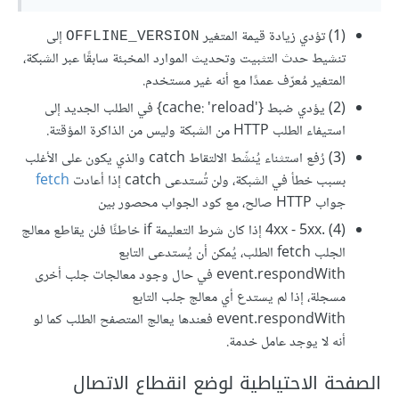
(1) تؤدي زيادة قيمة المتغير
إلى
OFFLINE_VERSION
تنشيط حدث التثبيت وتحديث الموارد المخبئة سابقًا عبر الشبكة،
المتغير مُعرّف عمدًا مع أنه غير مستخدم.
(2) يؤدي ضبط {cache: 'reload'‎} في الطلب الجديد إلى
استيفاء الطلب HTTP من الشبكة وليس من الذاكرة المؤقتة.
(3) رُفع استثناء يُنشّط الالتقاط catch والذي يكون على الأغلب
بسبب خطأ في الشبكة، ولن تُستدعى catch إذا أعادت
fetch
جواب HTTP صالح، مع كود الجواب محصور بين
4xx - 5xx. (4) إذا كان شرط التعليمة if خاطئًا فلن يقاطع معالج
الجلب fetch الطلب، يُمكن أن يُستدعى التابع
event.respondWith في حال وجود معالجات جلب أخرى
مسجلة، إذا لم يستدع أي معالج جلب التابع
event.respondWith فعندها يعالج المتصفح الطلب كما لو
أنه لا يوجد عامل خدمة.
الصفحة الاحتياطية لوضع انقطاع الاتصال