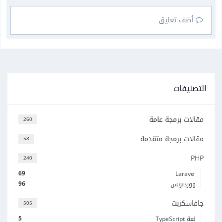
أضف تعليق
التصنيفات
مقالات برمجة عامة
260
مقالات برمجة متقدمة
58
PHP
240
69
Laravel
96
ووردبريس
جافاسكربت
505
5
لغة TypeScript