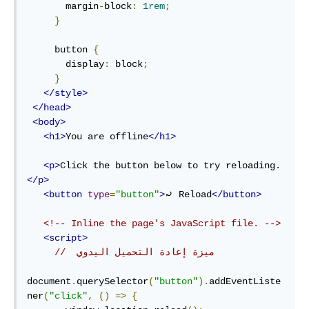
       margin
-
block
:
1rem
;
}
     button 
{
       display
:
 block
;
}
</style>
</head>
<body>
<h1>
You are offline
</h1>
<p>
Click the button below to try reloading.
</p>
<button
type
=
"button"
>
⤾ Reload
</button>
<!-- Inline the page's JavaScript file. -->
<script>
//  ميزة إعادة التحميل اليدوي
document
.
querySelector
(
"button"
).
addEventListe
ner
(
"click"
,
()
=>
{