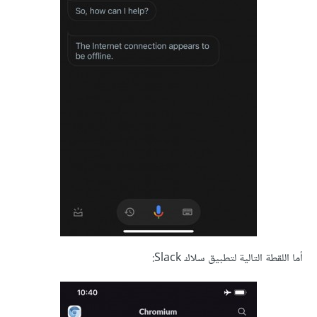
أما اللقطة التالية لتطبيق سلاك Slack: