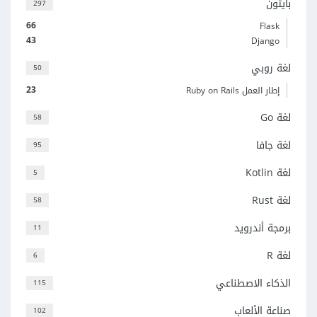
بايثون
297
66
Flask
43
Django
لغة روبي
50
23
إطار العمل Ruby on Rails
لغة Go
58
لغة جافا
95
لغة Kotlin
5
لغة Rust
58
برمجة أندرويد
11
لغة R
6
الذكاء الاصطناعي
115
صناعة الألعاب
102