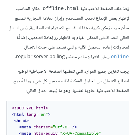
يُعدّ ملف الصفحة الاحتياطية
المكان المناسب
offline.html
لإظهار بعض الإبداع لجذب المستخدم وإبراز العلامة التجارية للمنتج
مثلًا، حيث يُمكن تكييف هذا الملف مع الاحتياجات المطلوبة. يُبين المثال
التالي الحد الأدنى الممكن القيام به كإظهار زر إعادة التحميل، إضافًة
لمحاولات إعادة التحميل الآلية والتي تعتمد على حدث الاتصال
وعلى اقتراع خادم منتظم regular server polling.
online
يجب تخزين جميع الموارد التي تتطلبها الصفحة الاحتياطية لوضع
انقطاع الاتصال. من الحلول المُمكنة لذلك تضمين كل شيء وبذا تُصبح
الصفحة الاحتياطية حاوية لنفسها، وهو ما يُبينه المثال التالي:
<!DOCTYPE html>
<html
lang
=
"en"
>
<head>
<meta
charset
=
"utf-8"
/>
<meta
http-equiv
=
"X-UA-Compatible"