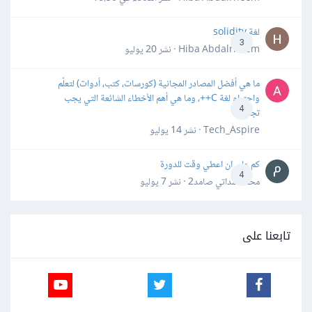
لغة solidity
3
Hiba Abdalrheem · نشر
20 يوليو
ما هي أفضل المصادر المجانية (كورسات، كتب، أدوات) لتعلّم
واحترام لغة C++، وما هي أهم الأخطاء الشائعة التي يجب
4
تجنبها؟
Tech_Aspire · نشر
14 يوليو
كم علي ان اعطي وقت للدورة
4
محمد سداتي صامد2 · نشر
7 يوليو
تابعنا على