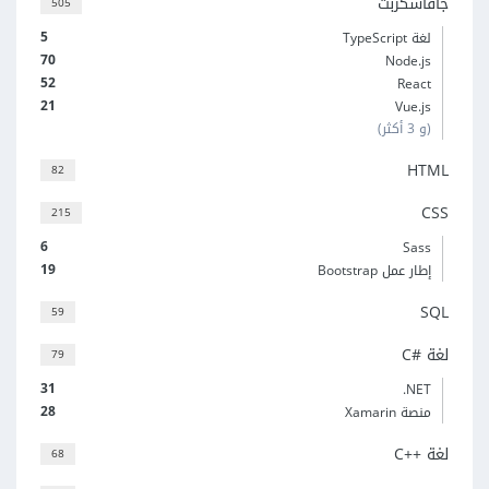
جافاسكربت
505
5
لغة TypeScript
70
Node.js
52
React
21
Vue.js
(و 3 أكثر)
HTML
82
CSS
215
6
Sass
19
إطار عمل Bootstrap
SQL
59
لغة C#‎
79
31
‎.NET
28
منصة Xamarin
لغة C++‎
68