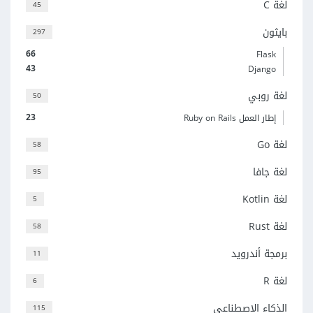
لغة C
45
بايثون
297
66
Flask
43
Django
لغة روبي
50
23
إطار العمل Ruby on Rails
لغة Go
58
لغة جافا
95
لغة Kotlin
5
لغة Rust
58
برمجة أندرويد
11
لغة R
6
الذكاء الاصطناعي
115