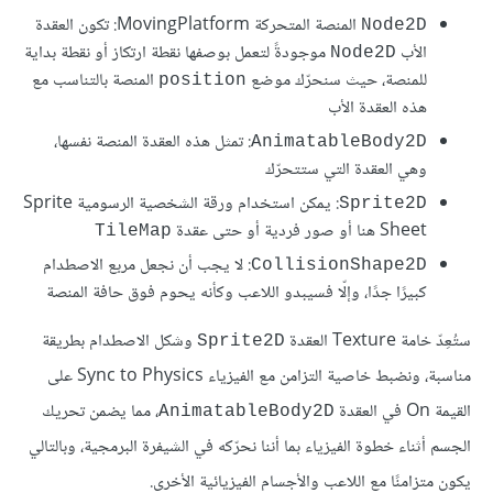
المنصة المتحركة MovingPlatform: تكون العقدة
Node2D
الأب
موجودةً لتعمل بوصفها نقطة ارتكاز أو نقطة بداية
Node2D
للمنصة، حيث سنحرّك موضع
المنصة بالتناسب مع
position
هذه العقدة الأب
: تمثل هذه العقدة المنصة نفسها،
AnimatableBody2D
وهي العقدة التي ستتحرّك
: يمكن استخدام ورقة الشخصية الرسومية Sprite
Sprite2D
Sheet هنا أو صور فردية أو حتى عقدة
TileMap
: لا يجب أن نجعل مربع الاصطدام
CollisionShape2D
كبيرًا جدًا، وإلّا فسيبدو اللاعب وكأنه يحوم فوق حافة المنصة
ستُعِدّ خامة Texture العقدة
وشكل الاصطدام بطريقة
Sprite2D
مناسبة، ونضبط خاصية التزامن مع الفيزياء Sync to Physics على
القيمة On في العقدة
، مما يضمن تحريك
AnimatableBody2D
الجسم أثناء خطوة الفيزياء بما أننا نحرّكه في الشيفرة البرمجية، وبالتالي
يكون متزامنًا مع اللاعب والأجسام الفيزيائية الأخرى.