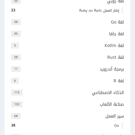
لغة روبي
50
23
إطار العمل Ruby on Rails
لغة Go
58
لغة جافا
95
لغة Kotlin
5
لغة Rust
58
برمجة أندرويد
11
لغة R
6
الذكاء الاصطناعي
115
صناعة الألعاب
102
سير العمل
68
38
Git