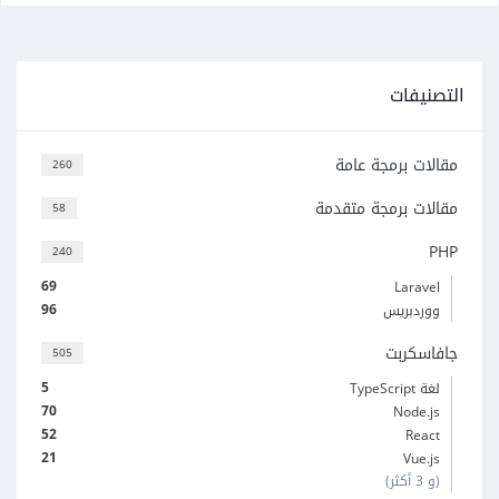
التصنيفات
مقالات برمجة عامة
260
مقالات برمجة متقدمة
58
PHP
240
69
Laravel
96
ووردبريس
جافاسكربت
505
5
لغة TypeScript
70
Node.js
52
React
21
Vue.js
(و 3 أكثر)