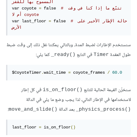
المسموح بها للقفز
# تتبّع ما إذا كنا في وقت‫ 
 false  
=
var coyote 
coyote أم لا
# حالة الإطار الأخير على 
 false  
=
var last_floor 
الأرض
سنستخدم الإطارات لضبط المدة، وبالتالي يمكننا نقل ذلك إلى وقت ضبط
طول العقدة
في التابع
كما يلي:
‎_ready()‎
Timer
$CoyoteTimer
.
wait_time 
=
 coyote_frames 
/
60.0
سنخزّن القيمة الحالية للتابع
في كل إطار
is_on_floor()‎
لاستخدامها في الإطار التالي، لذا يجب وضع ما يلي في الدالة
بعد الدالة
:
move_and_slide()‎
‎_physics_process()‎
last_floor 
=
 is_on_floor
()