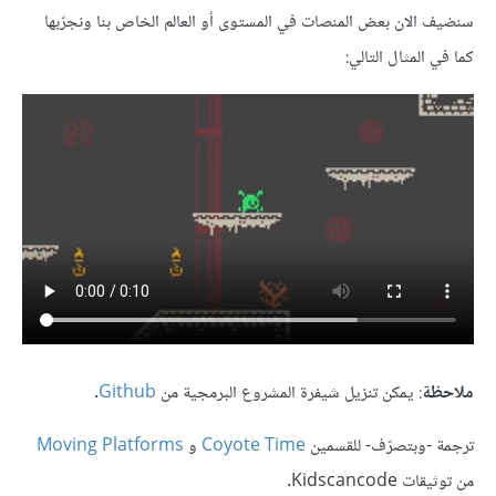
سنضيف الان بعض المنصات في المستوى أو العالم الخاص بنا ونجرّبها
كما في المثال التالي:
ملاحظة
: يمكن تنزيل شيفرة المشروع البرمجية من
Github
.
ترجمة -وبتصرّف- للقسمين
Coyote Time
و
Moving Platforms
من توثيقات Kidscancode.