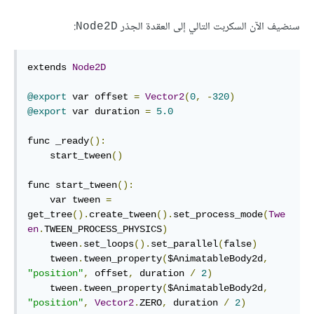
سنضيف الآن السكربت التالي إلى العقدة الجذر
:
Node2D
extends 
Node2D
@export
 var offset 
=
Vector2
(
0
,
-
320
)
@export
 var duration 
=
5.0
func _ready
():
    start_tween
()
func start_tween
():
    var tween 
=
get_tree
().
create_tween
().
set_process_mode
(
Twe
en
.
TWEEN_PROCESS_PHYSICS
)
    tween
.
set_loops
().
set_parallel
(
false
)
    tween
.
tween_property
(
$AnimatableBody2d
,
"position"
,
 offset
,
 duration 
/
2
)
    tween
.
tween_property
(
$AnimatableBody2d
,
"position"
,
Vector2
.
ZERO
,
 duration 
/
2
)