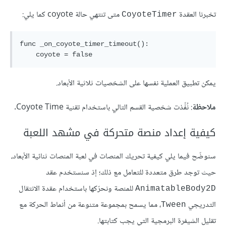
تخبرنا العقدة
متى تنتهي حالة coyote كما يلي:
CoyoteTimer
func _on_coyote_timer_timeout():

يمكن تطبيق العملية نفسها على الشخصيات ثلاثية الأبعاد.
ملاحظة
: نُفِّذت شخصية القسم التالي باستخدام تقنية Coyote Time.
كيفية إعداد منصة متحركة في مشهد اللعبة
سنوضّح فيما يلي كيفية تحريك المنصات في لعبة المنصات ثنائية الأبعاد،
حيث توجد طرق متعددة للتعامل مع ذلك؛ إذ سنستخدم عقد
للمنصة ونحرّكها باستخدام عقدة الانتقال
AnimatableBody2D
التدريجي
، مما يسمح بمجموعة متنوعة من أنماط الحركة مع
Tween
تقليل الشيفرة البرمجية التي يجب كتابتها.