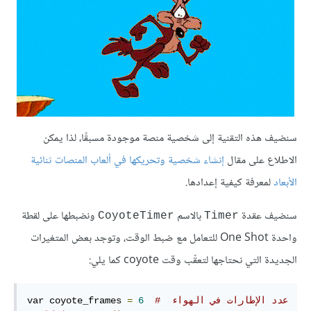
سنضيف هذه التقنية إلى شخصية منصة موجودة مسبقًا، لذا يمكن
الاطلاع على مقال
إنشاء شخصية وتحريكها في ألعاب المنصات ثنائية
الأبعاد
لمعرفة كيفية إعدادها.
سنضيف عقدة
بالاسم
ونضبطها على لقطة
CoyoteTimer
Timer
واحدة One Shot للتعامل مع ضبط الوقت، وتوجد بعض المتغيرات
الجديدة التي نحتاجها لتعقّب وقت coyote كما يلي:
# عدد الإطارات في الهواء 
6
=
var coyote_frames 