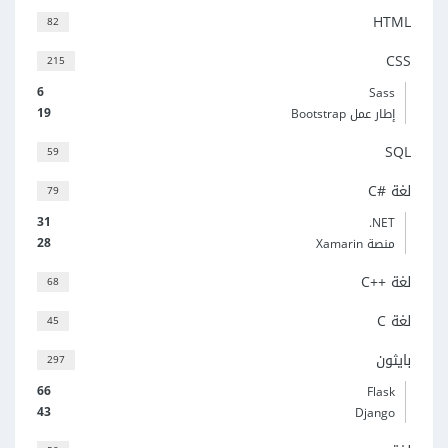
HTML
82
CSS
215
6
Sass
19
إطار عمل Bootstrap
SQL
59
لغة C#‎
79
31
‎.NET
28
منصة Xamarin
لغة C++‎
68
لغة C
45
بايثون
297
66
Flask
43
Django