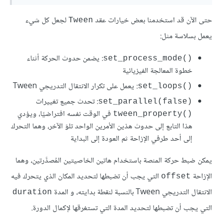
حتى الآن قد استخدمنا بعض خيارات عقد
لجعل كل شيء
Tween
يعمل بسلاسة مثل:
: يضمن حدوث الحركة أثناء
set_process_mode()‎
خطوة المعالجة الفيزيائية
: يعمل على تكرار الانتقال التدريجي Tween
set_loops()‎
: تحدث جميع تغييرات
set_parallel(false)‎
في الوقت نفسه افتراضيًا، ويؤدي
tween_property()‎
هذا التابع إلى حدوث هذين الأمرين الواحد تلوَ الآخر، وهما التحرك
إلى أحد طرفي الإزاحة ثم العودة إلى البداية
يمكن ضبط حركة المنصة باستخدام هاتين الخاصيتين المُصدَّرتين، وهما
الإزاحة
التي يجب أن تضبطها لتحديد المكان الذي يتحرك فيه
offset
الانتقال التدريجي Tween بالنسبة لنقطة بدايته، و المدة
duration
التي يجب أن تضبطها لتحديد المدة التي تستغرقها لإكمال الدورة.