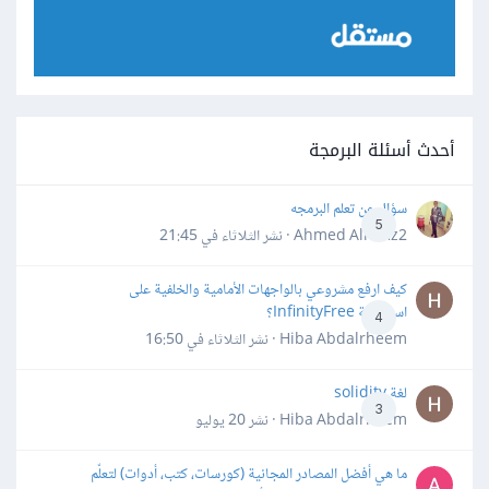
أحدث أسئلة البرمجة
سؤال عن تعلم البرمجه
5
Ahmed Alhafiz2 · نشر
الثلاثاء في 21:45
كيف ارفع مشروعي بالواجهات الأمامية والخلفية على
استضافة InfinityFree؟
4
Hiba Abdalrheem · نشر
الثلاثاء في 16:50
لغة solidity
3
Hiba Abdalrheem · نشر
20 يوليو
ما هي أفضل المصادر المجانية (كورسات، كتب، أدوات) لتعلّم