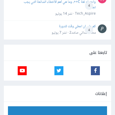
واحترام لغة C++، وما هي أهم الأخطاء الشائعة التي يجب
4
تجنبها؟
Tech_Aspire · نشر
14 يوليو
كم علي ان اعطي وقت للدورة
4
محمد سداتي صامد2 · نشر
7 يوليو
تابعنا على
إعلانات