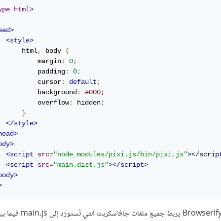
ype html>
ead>
<style>
      html
,
 body 
{
          margin
:
0
;
          padding
:
0
;
          cursor
:
default
;
          background
:
#000;
          overflow
:
 hidden
;
}
</style>
head>
ody>
<script
src
=
"node_modules/pixi.js/bin/pixi.js"
></scrip
<script
src
=
"main.dist.js"
></script>
body>
>
قد تتساءل هل سنحتاج إلى تضمين كلّ ملفّ جافاسكربت أنشأناه. كلّا، لأن Browserify يرب