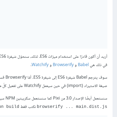
في ذلك هي
Babel
و
Browserify
و
Watchify
.
صيغة الاستيراد (import) في حين سيعمل Watchify على تفعيل كلّ من Babel وBrowserify عندما تتغير ملفاتنا.
سنستعمل أيضًا الإصدار 3.0 من Pixi كما سنستعمل سكريبتين NPM سيكونان مجرّد اختصار للأوامر التي قد نُدخلها في الطّرفيّة. وهكذا، بدلاً من كتابة
نكتب فقط
un build
browserify ... main.dist.js