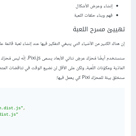
إنشاء وعرض الأشكال
فهم وبناء حلقات اللعبة
تهييئ مسرح اللعبة
إن هناك الكثير من الأشياء التي ينبغي التفكير فيها عند إنشاء لعبة قائمة 
سنستخدم أيضًا مُحرّك عرضٍ
المادّية ومكوّنات اللّعبة، ولكن على الأقل لن نضيع الوقت في تناقضات المتص
سنخلق بيئة للمحرّك Pixi كي يعمل فيها:
n.dist.js"
,
dist.js"