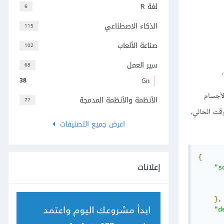
لغة R
6
الذكاء الاصطناعي
115
صناعة الألعاب
102
سير العمل
68
38
Git
مل الأجسام
الأنظمة والأنظمة المدمجة
77
وقت الحالي،
اعرض جميع التصنيفات
{
إعلانات
"s
},
"d