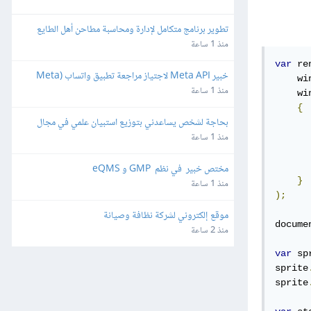
تطوير برنامج متكامل لإدارة ومحاسبة مطاحن أهل الطايع
منذ 1 ساعة
var
 re
خبير Meta API لاجتياز مراجعة تطبيق واتساب (Meta 
    wi
App Review) لمنصة SaaS
منذ 1 ساعة
    wi
{
بحاجة لشخص يساعدني بتوزيع استبيان علمي في مجال 
هندسة البرمجيات
منذ 1 ساعة
مختص خبير  في نظم  GMP و eQMS
}
منذ 1 ساعة
);
موقع إلكتروني لشركة نظافة وصيانة
docume
منذ 2 ساعة
var
 sp
sprite
sprite