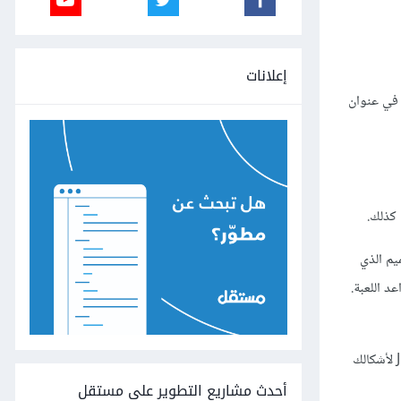
إعلانات
 يشغّل هذا الأمر خادمَ اختبارٍ PHP في عنوان
 كذلك.
يم الذي
عد اللعبة.
إذن كيف نُنشِئها؟ لنبدأ بإنشاء صورة PNG صغيرة. نستخدم صيغة PNG لأنها تسمح لنا بجعل أجزاء من نسيج الشّكل شفافةً. يمكنك استخدام صور JPEG لأشكالك
أحدث مشاريع التطوير على مستقل