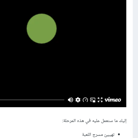
إليك ما سنعمل عليه في هذه المرحلة:
تهييئ مسرح اللعبة