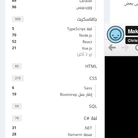
69
Laravel
على بعض
96
ووردبريس
جافاسكربت
505
5
لغة TypeScript
70
Node.js
52
React
21
Vue.js
(و 3 أكثر)
HTML
82
CSS
215
6
Sass
19
إطار عمل Bootstrap
SQL
59
لغة C#‎
79
31
‎.NET
28
منصة Xamarin