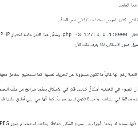
لتي نكتبها لعرض لعبتنا تلقائيًا في نص الملفّ.
لتالي:
.
php -S 127.0.0.1:8000
اللعبة رغم أنها غالباً ما تكون مسؤولة عن تحريك نفسها، كما نستطيع التفاعل معها
ّ الغيوم في الخلفية أشكالٌ كذلك. فكِّر في الأشكال بعدِّها شرائحَ من ملفّ التصم
وقعًا في الشّاشة، وأحيانًا تكون لديها سرعةٌ، كما أنّها هي التي نُطبِّق عليها قوا