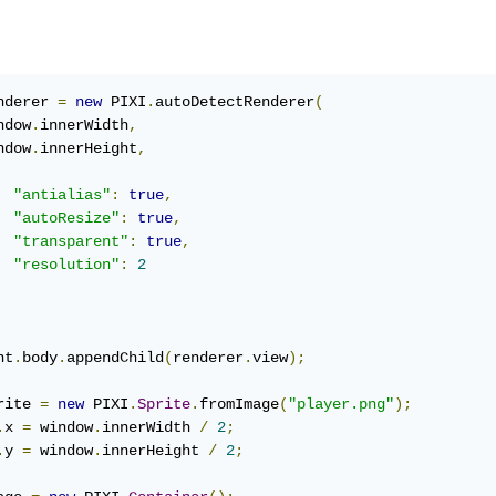
nderer 
=
new
 PIXI
.
autoDetectRenderer
(
ndow
.
innerWidth
,
ndow
.
innerHeight
,
"antialias"
:
true
,
"autoResize"
:
true
,
"transparent"
:
true
,
"resolution"
:
2
nt
.
body
.
appendChild
(
renderer
.
view
);
rite 
=
new
 PIXI
.
Sprite
.
fromImage
(
"player.png"
);
.
x 
=
 window
.
innerWidth 
/
2
;
.
y 
=
 window
.
innerHeight 
/
2
;