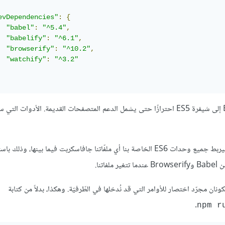
evDependencies"
:
{
"babel"
:
"^5.4"
,
"babelify"
:
"^6.1"
,
"browserify"
:
"^10.2"
,
"watchify"
:
"^3.2"
أريد أن أكون قادرًا على استخدام ميزات ES6. لذلك، سنحوّل شيفرة ES6 إلى شيفرة ES5 احترازًا حتى يشمل الدعم المتصفحات القديمة. ا
سوف يترجم Babel شيفرة ES6 إلى شيفرة ES5. أمّا Browserify فسيربط جميع وحدات ES6 الخاصة بنا أي ملفّاتنا جافاسكربت فيما بينها،
.
npm r