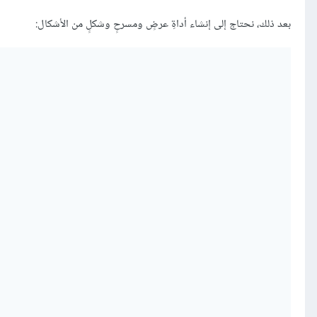
بعد ذلك، نحتاج إلى إنشاء أداةِ عرضٍ ومسرحٍ وشكلٍ من الأشكال: