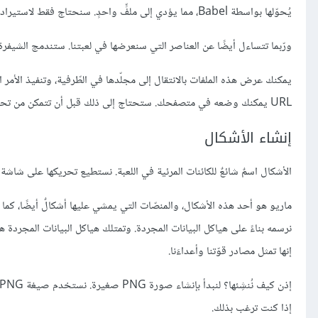
يُحوّلها بواسطة Babel، مما يؤدي إلى ملفٍّ واحدٍ. سنحتاج فقط لاستيراد هذا الملف.
ورّبما تتساءل أيضًا عن العناصر التي سنعرضها في لعبتنا. ستندمج الشيفرة ا
يمكنك عرض هذه الملفات بالانتقال إلى مجلّدها في الطّرفية، وتنفيذ الأمر ا
URL يمكنك وضعه في متصفحك. ستحتاج إلى ذلك قبل أن تتمكن من تحميل صور الأشكال، لذا جرِّب ذلك الآن.
إنشاء الأشكال
الأشكال اسمٌ شائعٌ للكائنات المرئية في اللعبة. نستطيع تحريكها على شاشة 
ماريو هو أحد هذه الأشكال، والمنصّات التي يمشي عليها أشكالٌ أيضًا، كما أن
نرسمه بناءً على هياكل البيانات المجردة. وتمتلك هياكل البيانات المجردة هذه م
إنها تمثل مصادر قوّتنا وأعداءَنا.
إذا كنت ترغب بذلك.