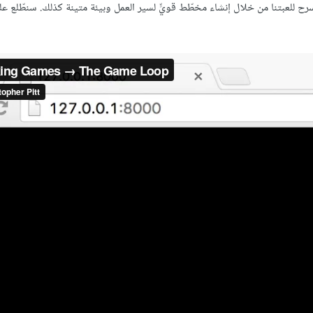
سرح للعبتنا من خلال إنشاء مخطّط قويٍّ لسير العمل وبيئة متينة كذلك. سنطّلع 