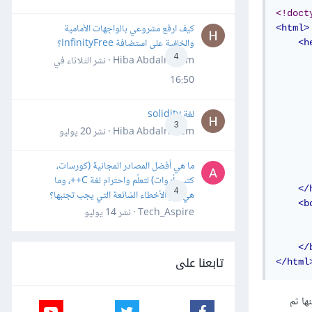
<!doct
كيف ارفع مشروعي بالواجهات الأمامية
<html>
والخلفية على استضافة InfinityFree؟
<h
4
Hiba Abdalrheem · نشر
الثلاثاء في
      
16:50
      
      
لغة solidity
      
3
Hiba Abdalrheem · نشر
20 يوليو
      
      
ما هي أفضل المصادر المجانية (كورسات،
كتب، أدوات) لتعلّم واحترام لغة C++، وما
</
4
هي أهم الأخطاء الشائعة التي يجب تجنبها؟
<b
Tech_Aspire · نشر
14 يوليو
</
تابعنا على
</html
ط جميع ملفات جافاسكربت التي تُستورَد إلى main.js فيما بينها ثم