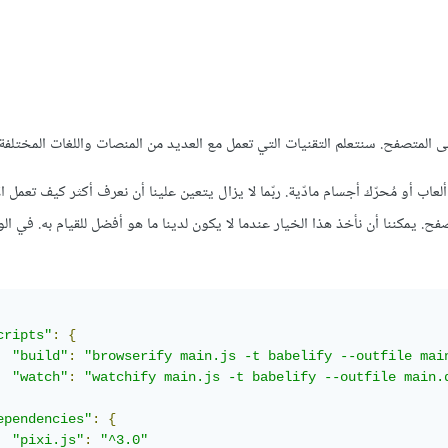
على المتصفح. سنتعلم التقنيات التي تعمل مع العديد من المنصات واللغات المختلفة.
 ثنائي الأبعاد يسمى Pixi.js. إنّه ليس مُحرّك ألعاب أو مُحرّك أجسام مادّية. ربّما لا يزال يتعين علينا أن نعرف أكثر كيف تع
فح. يمكننا أن نأخذ هذا الخيار عندما لا يكون لدينا ما هو أفضل للقيام به. في ال
cripts"
:
{
"build"
:
"browserify main.js -t babelify --outfile mai
"watch"
:
"watchify main.js -t babelify --outfile main.
ependencies"
:
{
"pixi.js"
:
"^3.0"