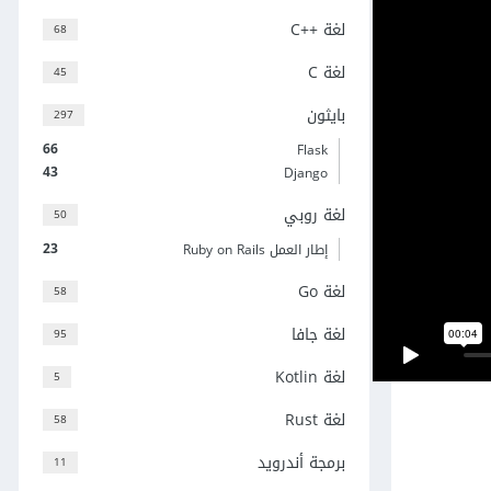
لغة C++‎
68
لغة C
45
بايثون
297
66
Flask
43
Django
لغة روبي
50
23
إطار العمل Ruby on Rails
لغة Go
58
لغة جافا
95
لغة Kotlin
5
لغة Rust
58
برمجة أندرويد
11