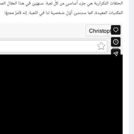
الحلقات التكرارية هي جزء أساسي من كلّ لعبة. سنهيّئ في هذا المقال الم
المكتبات المفيدة، كما سننشئ أوّل شخصية لنا في اللعبة. إنه لأمرٌ ممتعٌ!