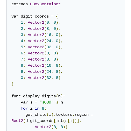
extends 
HBoxContainer
var digit_coords 
=
{
1
:
Vector2
(
0
,
0
),
2
:
Vector2
(
8
,
0
),
3
:
Vector2
(
16
,
0
),
4
:
Vector2
(
24
,
0
),
5
:
Vector2
(
32
,
0
),
6
:
Vector2
(
0
,
8
),
7
:
Vector2
(
8
,
8
),
8
:
Vector2
(
16
,
8
),
9
:
Vector2
(
24
,
8
),
0
:
Vector2
(
32
,
8
)
}
func display_digits
(
n
):
    var s 
=
"%08d"
%
 n

for
 i 
in
8
:
      get_child
(
i
).
texture
.
region 
=
Rect2
(
digit_coords
[
int
(
s
[
i
])],
Vector2
(
8
,
8
))