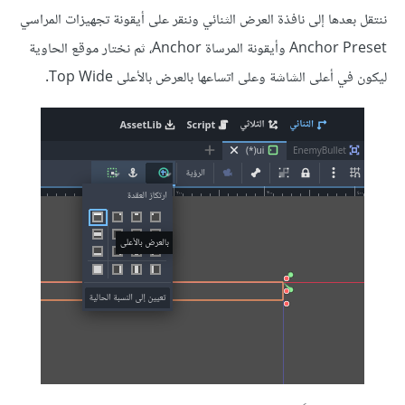
ننتقل بعدها إلى نافذة العرض الثنائي وننقر على أيقونة تجهيزات المراسي
Anchor Preset وأيقونة المرساة Anchor، ثم نختار موقع الحاوية
ليكون في أعلى الشاشة وعلى اتساعها بالعرض بالأعلى Top Wide.