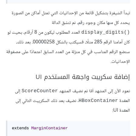
تبدأ الشيفرة بتشكيل قائمة من الإحداثيات التي تمثل أماكن من الصورة
يحدد كل منها مكان وجود رقم، ثم تنسّق الدالة
العدد المطلوب ليكون من 8 أرقام، بحيث لو
()display_digits
كان أمامنا الرقم 285 مثلًا، فسيكتب بالشكل 00000258. بعد ذلك،
سنضع الرقم المناسب في كل منزلة من العدد السابق اعتمادًا على مصفوفة
الإحداثيات.
إضافة سكريبت واجهة المستخدم UI
نعود الآن إلى المشهد ui ثم نضيف المشهد
إلى
ScoreCounter
العقدة
. نضيف بعد ذلك السكريبت التالي إلى
HBoxContainer
العقدة UI:
extends 
MarginContainer