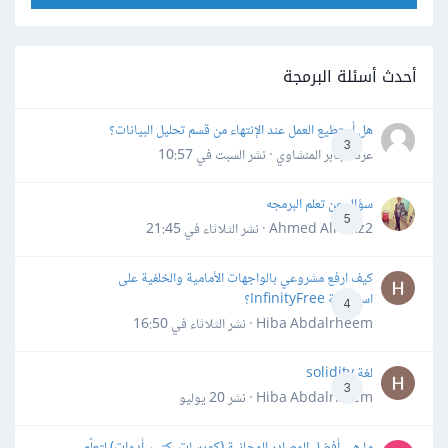
أحدث أسئلة البرمجة
هل أستطيع العمل عند الإنتهاء من قسم تحليل البيانات؟
3
عرفه جابر المنشاوي · نشر
السبت في 10:57
سؤال عن تعلم البرمجه
5
Ahmed Alhafiz2 · نشر
الثلاثاء في 21:45
كيف ارفع مشروعي بالواجهات الأمامية والخلفية على
استضافة InfinityFree؟
4
Hiba Abdalrheem · نشر
الثلاثاء في 16:50
لغة solidity
3
Hiba Abdalrheem · نشر
20 يوليو
ما هي أفضل المصادر المجانية (كورسات، كتب، أدوات) لتعلّم