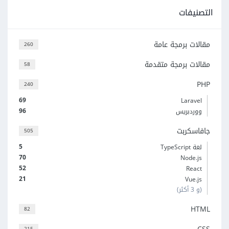
التصنيفات
مقالات برمجة عامة
260
مقالات برمجة متقدمة
58
PHP
240
69
Laravel
96
ووردبريس
جافاسكربت
505
5
لغة TypeScript
70
Node.js
52
React
21
Vue.js
(و 3 أكثر)
HTML
82
215