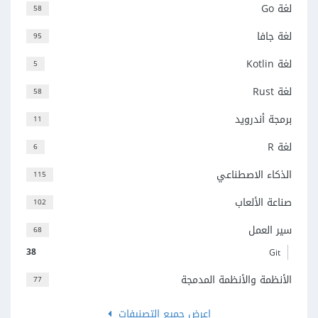
لغة Go
58
لغة جافا
95
لغة Kotlin
5
لغة Rust
58
برمجة أندرويد
11
لغة R
6
الذكاء الاصطناعي
115
صناعة الألعاب
102
سير العمل
68
38
Git
الأنظمة والأنظمة المدمجة
77
اعرض جميع التصنيفات