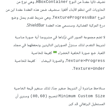
نضيف تاليًا عقدةً من النوع
، وهي نوع من
HBoxContainer
الحاويات التي تنظم الأبناء أفقيًا. سنضيف ضمن هذه العقدة عقدة ابن من
النوع
، وهي شريط تقدم يمثل وضع
TextureProgressBar
درع المركبة الفضائية، وسنسمي هذه العقدة ShieldBar.
لا تضم مجموعة الصور التي نزّلناها في مشروعنا أية صورة مناسبة
لشريط التقدم، لذلك سننزلّ الصورتين التاليتين ونحفظهما في مجلد
اللعبة. ضع صورة الخلفية الخضراء
كقيمة للخاصية
، والصورة البيضاء
كقيمة للخاصية
Texture>Progress
.
Texture>Under
سنلاحظ مباشرة أن الشريط صغير جدًا، لذلك سنغير قيمة الخاصية
لتصبح
وسنرى أن
(80,60)
Minimum Custom Size
المستطيل البرتقالي قد كبر.