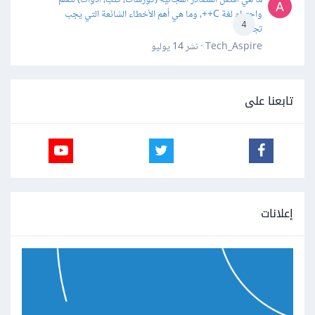
واحترام لغة C++، وما هي أهم الأخطاء الشائعة التي يجب
4
تجنبها؟
Tech_Aspire · نشر
14 يوليو
تابعنا على
إعلانات