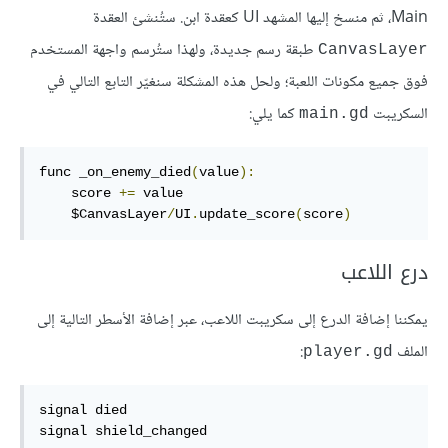
Main، ثم منسخ إليها المشهد UI كعقدة ابن. ستُنشئ العقدة
طبقة رسم جديدة، ولهذا ستُرسم واجهة المستخدم
CanvasLayer
فوق جميع مكونات اللعبة؛ ولحل هذه المشكلة سنغيّر التابع التالي في
السكريبت
كما يلي:
main.gd
func _on_enemy_died
(
value
):
    score 
+=
 value

    $CanvasLayer
/
UI
.
update_score
(
score
)
درع اللاعب
يمكننا إضافة الدرع إلى سكريبت اللاعب، عبر إضافة الأسطر التالية إلى
الملف
:
player.gd
signal died

signal shield_changed
