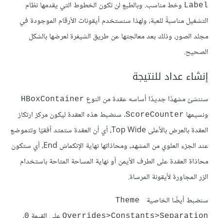
وخط مناسب. وبالطبع لن تكون الخطوط التي يقدمها نظام
Label
التشغيل مناسبةً للعبة، ولهذا سنستخدم أيقونات الأرقام الموجودة في
مجلد الصور، وذلك بعد معالجتها عن طريق الشيفرة لعرضها بالشكل
الصحيح.
إنشاء عداد للنتيجة
سننشئ مشهدًا جديدًا أساسه عقدة من النوع
HBoxContainer
ونسيمها
. سنضبط هذه العقدة ليكون مركز ارتكاز
ScoreCounter
العقدة بالعرض بالأعلى Top Wide، أي أن العقدة ستمتد أفقيًا وتتموضع
عند الجزء العلوي من المشهد، ومحاذاتها نهاية الإنكماش End، أي ستكون
محاذاة العقدة على الطرف الأيمن أو نهاية المساحة المتاحة باستخدام
الزر المجاورة لأيقونة المرساة.
سنضبط أيضًا الخاصية
Theme 
على القيمة
،
0
Overrides>Constants>Separation