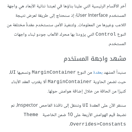
آخر الأقسام الرئيسية التي علينا بناؤها في لعبتنا ثنائية الأبعاد هي واجهة
المستخدم User Interface؛ إذ سنحتاج إلى طريقة لعرض نتيجة
اللاعب وغيرها من المعلومات. ولتنفيذ الأمر، سنستخدم عقدةً مختلفة من
النوع
التي يزودنا بها محرك الألعاب جودو لبناء واجهات
Control
المستخدم.
مشهد واجهة المستخدم
سنبدأ المشهد
بعقدة
من النوع
ونسميها
،
UI
MarginContainer
حيث تضمن الحاوية
ألا يقترب العقد الأبناء
MarginContainer
كثيرًا من الحافة من خلال إضافة هوامش حولها.
سننقر الآن على العقدة
وننتقل إلى نافذة الفاحص Inspector، ثم
UI
نضبط قيم الهوامش الأربعة على 10 ضمن الخاصية
Theme 
.
Overrides>Constants