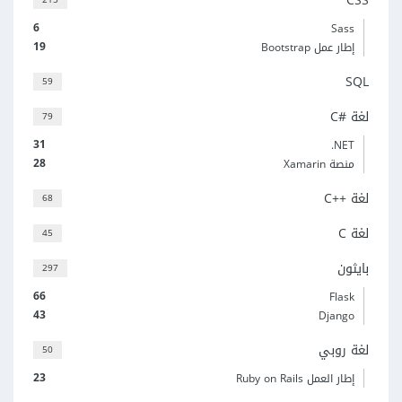
CSS
6
Sass
19
إطار عمل Bootstrap
SQL
59
لغة C#‎
79
31
‎.NET
28
منصة Xamarin
لغة C++‎
68
لغة C
45
بايثون
297
66
Flask
43
Django
لغة روبي
50
23
إطار العمل Ruby on Rails