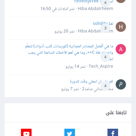
استضافة InfinityFree؟
4
Hiba Abdalrheem · نشر
الثلاثاء في 16:50
لغة solidity
3
Hiba Abdalrheem · نشر
20 يوليو
ما هي أفضل المصادر المجانية (كورسات، كتب، أدوات) لتعلّم
واحترام لغة C++، وما هي أهم الأخطاء الشائعة التي يجب
4
تجنبها؟
Tech_Aspire · نشر
14 يوليو
كم علي ان اعطي وقت للدورة
4
محمد سداتي صامد2 · نشر
7 يوليو
تابعنا على