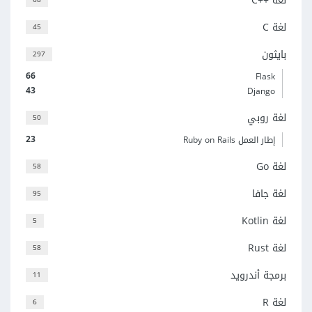
لغة C++‎
لغة C
45
بايثون
297
66
Flask
43
Django
لغة روبي
50
23
إطار العمل Ruby on Rails
لغة Go
58
لغة جافا
95
لغة Kotlin
5
لغة Rust
58
برمجة أندرويد
11
لغة R
6