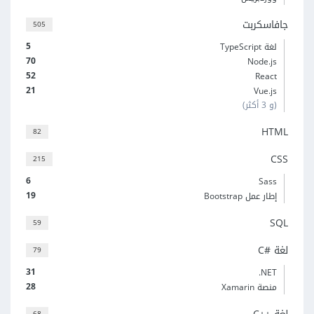
جافاسكربت
505
5
لغة TypeScript
70
Node.js
52
React
21
Vue.js
(و 3 أكثر)
HTML
82
CSS
215
6
Sass
19
إطار عمل Bootstrap
SQL
59
لغة C#‎
79
31
‎.NET
28
منصة Xamarin
68