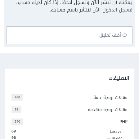
يمكنك أن تنشر الآن وتسجل لاحقًا. إذا كان لديك حساب،
فسجل الدخول الآن
لتنشر باسم حسابك.
أضف تعليق
التصنيفات
مقالات برمجة عامة
260
مقالات برمجة متقدمة
58
PHP
240
69
Laravel
96
ووردبريس