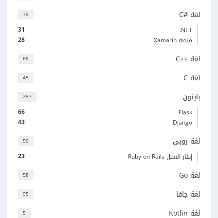
لغة C#‎
79
31
‎.NET
28
منصة Xamarin
لغة C++‎
68
لغة C
45
بايثون
297
66
Flask
43
Django
لغة روبي
50
23
إطار العمل Ruby on Rails
لغة Go
58
لغة جافا
95
لغة Kotlin
5