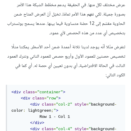
عرض مختلف لكل منها. في الحقيقة يدعم مخطّط الشبكة هذا الأمر
بصورة جميلة. لكي نفهم هذا الأمر تمامًا، تخيّل أنّ العرض المتاح ضمن
الحاوية مقسّم إلى 12 حصّة متساوية فيما بينها. عندها يسمح بوتستراب
بتخصيص أي عدد من هذه الحصص لأي عمود.
لنفرض مثًلا أنّه يوجد لدينا ثلاثة أعمدة ضمن أحد الأسطر. يمكننا مثلًا
تخصيص حصتين للعمود الأول وأربع حصص للعمود الثاني ونترك العمود
الثالث في الحالة الافتراضية، أي بدون تعيين أي حصة له. أي كما في
الكود التالي:
<div
class
=
"container"
>
<div
class
=
"row"
>
<div
class
=
"col-2"
style
=
"
background
-
color
:
 lightgreen
;
"
>
            Row 1 - Col 1

</div>
<div
class
=
"col-4"
style
=
"
background
-