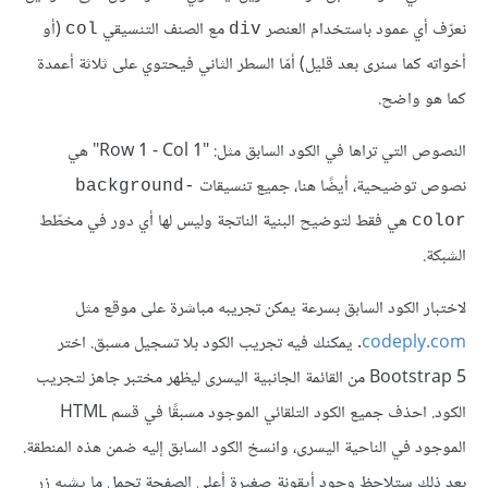
نعرّف أي عمود باستخدام العنصر
مع الصنف التنسيقي
(أو
col
div
أخواته كما سنرى بعد قليل) أمّا السطر الثاني فيحتوي على ثلاثة أعمدة
كما هو واضح.
النصوص التي تراها في الكود السابق مثل: "Row 1 - Col 1" هي
نصوص توضيحية، أيضًا هنا، جميع تنسيقات
background-
هي فقط لتوضيح البنية الناتجة وليس لها أي دور في مخطّط
color
الشبكة.
لاختبار الكود السابق بسرعة يمكن تجريبه مباشرة على موقع مثل
codeply.com
. يمكنك فيه تجريب الكود بلا تسجيل مسبق. اختر
Bootstrap 5 من القائمة الجانبية اليسرى ليظهر مختبر جاهز لتجريب
الكود. احذف جميع الكود التلقائي الموجود مسبقًا في قسم HTML
الموجود في الناحية اليسرى، وانسخ الكود السابق إليه ضمن هذه المنطقة.
بعد ذلك ستلاحظ وجود أيقونة صغيرة أعلى الصفحة تحمل ما يشبه زر