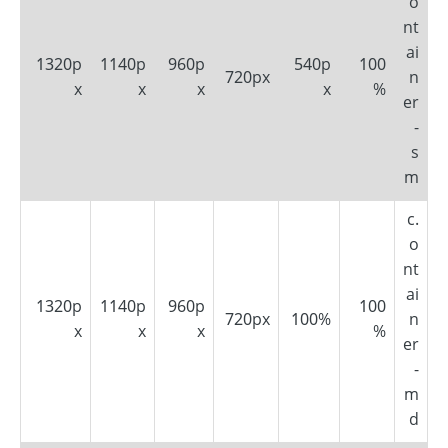
o
nt
ai
1320p
1140p
960p
540p
100
720px
n
x
x
x
x
%
er
-
s
m
.c
o
nt
ai
1320p
1140p
960p
100
720px
100%
n
x
x
x
%
er
-
m
d