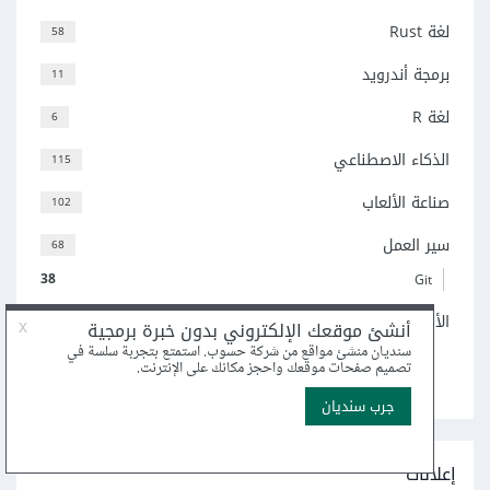
لغة Rust
58
برمجة أندرويد
11
لغة R
6
الذكاء الاصطناعي
115
صناعة الألعاب
102
سير العمل
68
38
Git
الأنظمة والأنظمة المدمجة
77
اعرض جميع التصنيفات
إعلانات