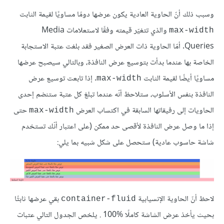
وسبب ذلك أنّ الحاوية العادية يكون عرضها دومًا مساويًا لقيمة الثابت
والذي تتغيّر قيمته وفقًا لاستعلامات Media
max-width
Queries. أمّا الحاوية ذات العرض الصغير فقد بلغت عتبة الاستجابة
الخاصة بها عندما بدأت بتوسيع عرض النافذة، وبالتالي سيصبح عرضها
مساويًا أيضًا لقيمة الثابت
. إذا تابعت توسيع عرض
max-width
النافذة بنفس الأسلوب، ستلاحظ أنّه عندما تبلغ كل عتبة ستنضم إحدى
الحاويات إلى رفيقاتها السابقة في اكتساب العرض
حتى
max-width
إذا ما وصل عرض النافذة لأقصى حد ممكن (على اعتبار أنّك تستخدم
شاشة حاسوب عادية) ستحصل على شكل شبيه بما يلي:
لاحظ أنّ الحاوية الإنسيابية
بقي عرضها ثابتًا
container-fluid
بحيث يأخذ عرض الشاشة كاملًا ‎ 100%. يلخص الجدول التالي عتبات