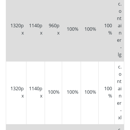
.c
o
nt
1320p
1140p
960p
100
ai
100%
100%
x
x
x
%
n
er
-
lg
.c
o
nt
1320p
1140p
100
ai
100%
100%
100%
x
x
%
n
er
-
xl