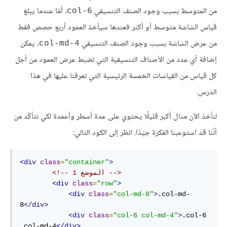
من المتوسط بسبب وجود الصنف التنسيقي
. أمّا عندما يبلغ
col-6
قياس الشاشة متوسط أو أكثر فعندها سيأخذ العمود أربع حصص فقط
من عرض الشاشة بسبب وجود الصنف التنسيقي
. يمكن
col-md-4
إضافة أي عدد من الأصناف التنسيقية التي تضبط عرض العمود من أجل
كل قياس من القياسات الخمسة الرئيسية التي تعرفنا عليها في هذا
الدرس.
لنأخذ الآن مثال أكبر قليلًا يحتوي على عدة أسطر وأعمدة لكي نتأكّد من
أنّنا قد استوعبنا الفكرة جيّدًا. انظر إلى الكود التالي:
<div
class
=
"container"
>
<!-- الموضع 1 -->
<div
class
=
"row"
>
<div
class
=
"col-md-8"
>
.col-md-
8
</div>
<div
class
=
"col-6 col-md-4"
>
.col-6 
.col-md-4
</div>