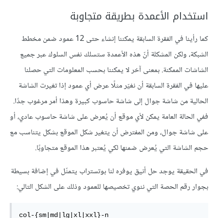
استخدام الأعمدة بطريقة متجاوبة
كما رأينا في الفقرة السابقة يمكننا إنشاء حتى 12 عمود ضمن مخطط
الشبكة، ولكن المشكلة أنّ هذه الأعمدة ستسلك نفس السلوك عبر جميع
الشاشات الممكنة. بمعنى آخر لا يمكننا بحسب المعلومات التي حصلنا
عليها في الفقرة السابقة أن نغيّر مثلًا عرض أي عمود إذا تغيرت الشاشة
الحالية من شاشة جوال إلى شاشة حاسوب كبيرة وهذا أمر مرغوب جدًا.
ففي الحالة العامة يمكن لأي موقع أن يُعرض على شاشة حاسوب عادي، أو
على شاشة جوال، ومن المفترض أن يتغير شكل الموقع بشكل يتناسب مع
حجم الشاشة التي يُعرض ضمنها لكي يُعتبر هذا الموقع متجاوبًا.
في الحقيقة يوجد حل أنيق يوفره لنا بوتستراب يتمثّل في إضافة بسيطة
بجوار رقم الحصة التي ننوي تخصيصها للعمود وذلك على الشكل التالي:
col-{sm|md|lg|xl|xxl}-n