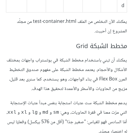
d
يمكنك الآن التخلص من الملف test-container.html من مجلّد
المشروع إن أحببت.
مخطط الشبكة Grid
يمكنك أن تبني باستخدام مخطط الشبكة في بوتستراب واجهات بمختلف
الأشكال والأحجام. يعتمد مخطط الشبكة على مفهوم صندوق التخطيط
المرن Flex Box في بناء الواجهات، وهو يستخدم، كما سنرى بعد قليل،
مزيج من الحاويات والأسطر والأعمدة لتحقيق هذا الهدف.
يدعم مخطط الشبكة ست عتبات استجابة بنفس مبدأ عتبات الإستجابة
التي مرّت معنا في فقرة الحاويات، وهي:
و
و
و
و
،
xxl
xl
lg
md
sm
أمّا السادس فهو للقياس: "صغير جدًا" (أقل من 576 بيكسل) وفعليًا ليس
له اختصار محدّد.