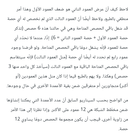
لاحظ كيف أنّ عرض العمود الثاني هو ضعف العمود الأوّل وهذا أمر
منطقي بالطبع، ولاحظ أيضًا أنّ العمود الثالث الذي لم نخصص له أي حصة
قد شغل باقي الحصص المتاحة وهي في حالتنا هذه 6 حصص (تذكر
حصة العمود الأول + حصة العمود الثاني = 6). إذًا، عندما لا نحدّد أي
حصة للعمود فإنّه يشغل دومًا باقي الحصص المتاحة. ولو فرضنا وجود
عمود رابع لم نحدد له أيضًا أي حصة (مثل العمود الثالث) فإنّه سيتقاسم
باقي الحصص المتاحة الباقية مع العمود الثالث (سيأخذ كل واحد منها 3
حصص) وهكذا. ولا يهم بالطبع فيما إذا كان مثل هذين العمودين (أو
أكثر) متجاورين أم متفرقين ضمن بقية الأعمدة الأخرى في حال وجودها.
من الواضح بحسب السيناريو السابق أنّ عدد الأعمدة التي يمكننا إنشاؤها
ضمن مخطّط الشبكة هي 12 عمود على الأكثر. وإذا نظرنا إلى هذا الأمر
من زاوية أخرى، فيجب أن يكون مجموعة الحصص دومًا يساوي 12
حصة.