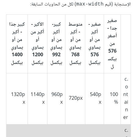
الإستجابة (قيم
) لكل من الحاويات السابقة:
max-width
صغير
صغير -
متوسط
كبير-
الأكبر -
كبير جدًا
جدا -
أكبر
- أكبر
أكبر
أكبر من
- أكبر
أصغر
من أو
من أو
من أو
أو
من أو
من
يساوي
يساوي
يساوي
يساوي
يساوي
576
1400
1200
992
768
576
بيكس
بيكسل
بيكسل
بيكسل
بيكسل
بيكسل
ل
.c
o
1320p
1140p
960p
540p
100
nt
720px
x
x
x
x
%
ai
n
er
.c