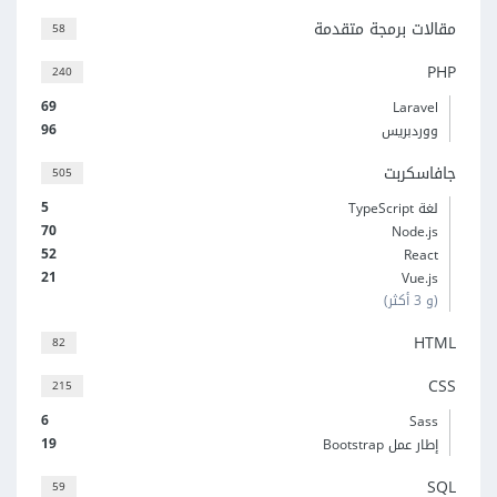
مقالات برمجة متقدمة
58
PHP
240
69
Laravel
96
ووردبريس
جافاسكربت
505
5
لغة TypeScript
70
Node.js
52
React
21
Vue.js
(و 3 أكثر)
HTML
82
CSS
215
6
Sass
19
إطار عمل Bootstrap
SQL
59