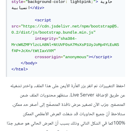
حاوية 
>
"
;
 lightpink
:
color
-
background
"
=
style
</div>
انسيابية
<script
src
=
"https://cdn.jsdelivr.net/npm/bootstrap@5.
0.2/dist/js/bootstrap.bundle.min.js"
integrity
=
"sha384-
MrcW6ZMFYlzcLA8Nl+NtUVF0sA7MsXsP1UyJoMp4YLEuNS
fAP+JcXn/tWtIaxVXM"
crossorigin
=
"anonymous"
></script>
</body>
</html>
احفظ التغييرات ثم انقر بزر الفأرة الأيمن على هذا الملف، واختر تشغيله
عن طريق الإضافة Live Server. ستظهر محتويات الملف ضمن
المتصفح. جرّب الآن تصغير عرض نافذة المتصفّح إلى أصغر حد ممكن،
100%كما في الشكل التالي وذلك بسبب أنّ العرض الحالي هو صغير جدًا