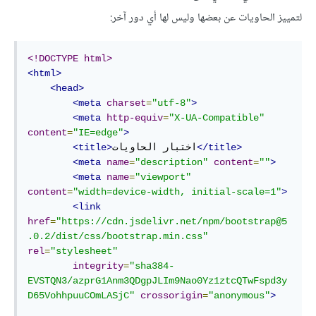
لتمييز الحاويات عن بعضها وليس لها أي دور آخر:
<!DOCTYPE html>
<html>
<head>
<meta
charset
=
"utf-8"
>
<meta
http-equiv
=
"X-UA-Compatible"
content
=
"IE=edge"
>
</title>
اختبار الحاويات
<title>
<meta
name
=
"description"
content
=
""
>
<meta
name
=
"viewport"
content
=
"width=device-width, initial-scale=1"
>
<link
href
=
"https://cdn.jsdelivr.net/npm/bootstrap@5
.0.2/dist/css/bootstrap.min.css"
rel
=
"stylesheet"
integrity
=
"sha384-
EVSTQN3/azprG1Anm3QDgpJLIm9Nao0Yz1ztcQTwFspd3y
D65VohhpuuCOmLASjC"
crossorigin
=
"anonymous"
>