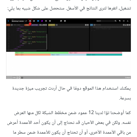
تشغيل، انقرها لترى النتائج في الأسفل. ستحصل على شكل شبيه بما يلي:
يمكنك استخدام هذا الموقع دومًا في حال أردت تجريب ميزة جديدة
بسرعة.
كما أوضحنا توًا لدينا 12 عمود ضمن مخطّط الشبكة لكل منها العرض
نفسه. ولكن في بعض الأحيان قد نحتاج إلى أن يكون أحد الأعمدة أعرض
من باقي الأعمدة الأخرى، أو أن تحتاج أن يكون للأعمدة ضمن سطر ما