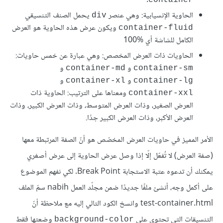
.
container
الحاوية الإنسيابية: وهي عنصر
يحمل الصنف التنسيقي
div
ويكون عرض هذه الحاوية هو العرض
container-fluid
الكامل للشاشة أي ‎ 100%
الحاويات ذات العرض المخصص: وهي عبارة عن خمس حاويات:
و
و
container-md
container-sm
و
و
container-xl
container-lg
ومعناها على الترتيب: الحاوية ذات
container-xxl
العرض الصغير، وذات العرض المتوسط، وذات العرض الكبير، وذات
العرض الأكبر، وذات العرض الكبير جدًا.
الأمر المميز في حاويات العرض المخصّص هو أنّ الصفة المرتبطة معها
(صفة العرض) لا تُفعّل إلّا إذا وصل عرض الحاوية إلى عرض أصغري
يمكنك أن تدعوه عتبة الاستجابة Break Point. لكي نفهم الموضوع
على أكمل وجه، أنشئ ملفًا جديدًا ضمن مجلّد العمل nabih سمّ الملف
test-container.html وانسخ الكود التالي إليه مع ملاحظة أنّ
التنسيقات التي تحتوي على
وضعتها فقط
background-color