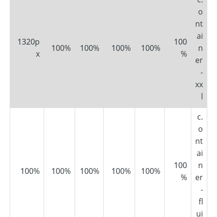
.c
o
nt
ai
1320p
100
100%
100%
100%
100%
n
x
%
er
-
xx
l
.c
o
nt
ai
100
n
100%
100%
100%
100%
100%
%
er
-
fl
ui