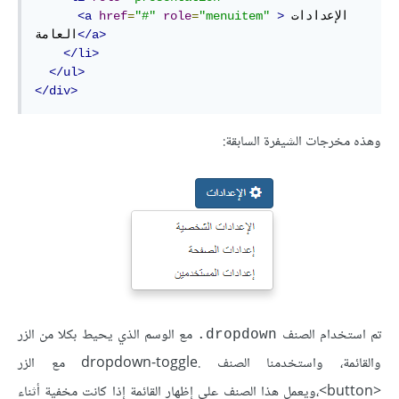
الإعدادات 
>
"menuitem"
=
role
"#"
=
href
<a
</a>
العامة
</li>
</ul>
</div>
وهذه مخرجات الشيفرة السابقة:
تم استخدام الصنف
مع الوسم الذي يحيط بكلا من الزر
dropdown.
والقائمة، واستخدمنا الصنف .dropdown-toggle مع الزر
<button>،ويعمل هذا الصنف على إظهار القائمة إذا كانت مخفية أثناء