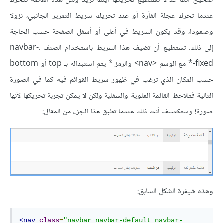
صحيح أنك قد لا تستطيع تحريكها أينما تريد ولكن هذه القائمة تتحرك
عندما تحرك عجلة الفأرة أو عند تحريك شريط التمرير الجانبي، نزولا
وصعودا، وقد يكون الشريط في أعلى أو أسفل الصفحة حسب الحاجة
إلى ذلك. تستطيع أن تضيف هذا الشريط باستخدام الصنف .navbar-
fixed-* مع الوسم <nav> والرمز * يتم استبداله بـ top أو bottom
حسب المكان الذي ترغب في ظهور شريط القوائم فيه كما في الصورة
التالية فتلاحظ القائمة العلوية والسفلية ولكن لا يمكن تجربة تحريكها لأنها
صورة! وستكتشف أنت ذلك عندما تطبق هذا الجزء من المقال:
وهذه شيفرة الشكل السابق:
<nav
class
=
"navbar navbar-default navbar-