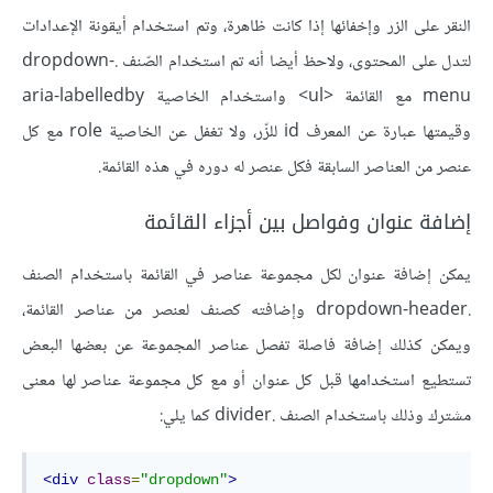
النقر على الزر وإخفائها إذا كانت ظاهرة، وتم استخدام أيقونة الإعدادات
لتدل على المحتوى، ولاحظ أيضا أنه تم استخدام الصّنف .dropdown-
menu مع القائمة <ul> واستخدام الخاصية aria-labelledby
وقيمتها عبارة عن المعرف id للزّر، ولا تغفل عن الخاصية role مع كل
عنصر من العناصر السابقة فكل عنصر له دوره في هذه القائمة.
إضافة عنوان وفواصل بين أجزاء القائمة
يمكن إضافة عنوان لكل مجموعة عناصر في القائمة باستخدام الصنف
.dropdown-header وإضافته كصنف لعنصر من عناصر القائمة،
ويمكن كذلك إضافة فاصلة تفصل عناصر المجموعة عن بعضها البعض
تستطيع استخدامها قبل كل عنوان أو مع كل مجموعة عناصر لها معنى
مشترك وذلك باستخدام الصنف .divider كما يلي:
<div
class
=
"dropdown"
>