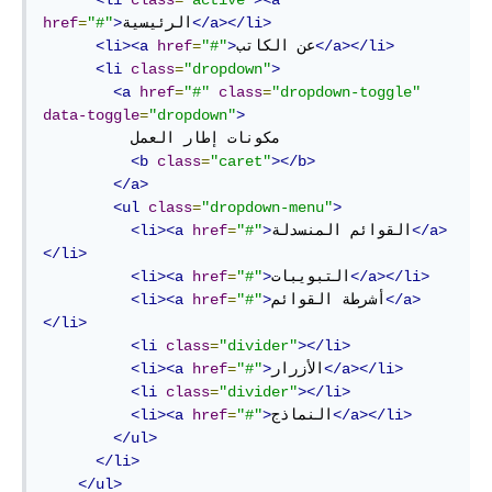
<li
class
=
"active"
><a
</a></li>
الرئيسية
>
"#"
=
href
</a></li>
عن الكاتب
>
"#"
=
href
<li><a
<li
class
=
"dropdown"
>
<a
href
=
"#"
class
=
"dropdown-toggle"
data-toggle
=
"dropdown"
>
          مكونات إطار العمل 

<b
class
=
"caret"
></b>
</a>
<ul
class
=
"dropdown-menu"
>
</a>
القوائم المنسدلة
>
"#"
=
href
<li><a
</li>
</a></li>
التبويبات
>
"#"
=
href
<li><a
</a>
أشرطة القوائم
>
"#"
=
href
<li><a
</li>
<li
class
=
"divider"
></li>
</a></li>
الأزرار
>
"#"
=
href
<li><a
<li
class
=
"divider"
></li>
</a></li>
النماذج
>
"#"
=
href
<li><a
</ul>
</li>
</ul>