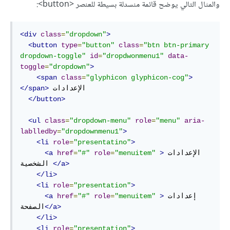
والمثال التالي يوضح قائمة منسدلة بسيطة للعنصر <button>:
<div
class
=
"dropdown"
>
<button
type
=
"button"
class
=
"btn btn-primary 
dropdown-toggle"
id
=
"dropdwonmenu1"
data-
toggle
=
"dropdown"
>
<span
class
=
"glyphicon glyphicon-cog"
>
 الإعدادات    

</span>
</button>
<ul
class
=
"dropdown-menu"
role
=
"menu"
aria-
lablledby
=
"dropdownmenu1"
>
<li
role
=
"presentatino"
>
الإعدادات 
>
"menuitem"
=
role
"#"
=
href
<a
</a>
الشخصية 
</li>
<li
role
=
"presentation"
>
إعدادات 
>
"menuitem"
=
role
"#"
=
href
<a
</a>
الصفحة
</li>
<li
role
=
"presentation"
>