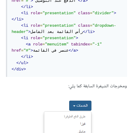
</a>
 الدفع عند التوصيل 
>
"#"
=
href
</li>
<li
role
=
"presentation"
class
=
"divider"
>
</li>
<li
role
=
"presentation"
class
=
"dropdown-
</li>
رأس القائمة بعد الفاصل
>
header"
<li
role
=
"presentation"
>
<a
role
=
"menuitem"
tabindex
=
"-1"
</a>
عنصر في القائمة
>
"#"
=
href
</li>
</ul>
</div>
ومخرجات الشيفرة السابقة كما يلي: