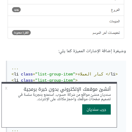
وشيفرة إضافة الإشارات المميزة كما يلي
:
...
>
li
</
>كبار
العملاء
"list-group-item"
=
class
li 
<
<
li 
class
=
"list-group-item"
>
الفروع
>
span
>جديد</
"badge"
=
class
span 
<
</
li
>
>
li
>المبيعات</
"list-group-item"
=
class
li 
<
<
li 
class
=
"list-group-item"
>
>الفترة
"badge"
=
class
span 
<
>تخفيضات
آخر
الموسم
span
محدودة</
</
li
>
...