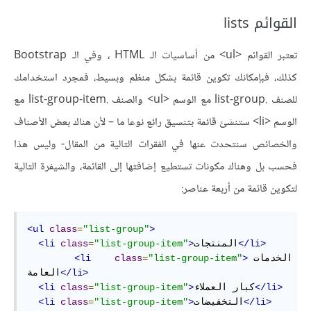
القوائم lists
تعتبر القوائم <ul> من أساسيات الـ HTML ، وفي الـ Bootstrap
كذلك، فبإمكانك تكوين قائمة بشكل منظم وبسيط، فمجرد استخدامك
للصنف .list-group مع الوسم <ul> والصنف .list-group-item مع
الوسم <li> ستنشئ قائمة بتنسيق رائع نوعا ما – لأن هناك بعض الأصناف
والخصائص سنتحدث عنها في الفقرات التالية من المقال- وليس هذا
فحسب بل وهناك مكونات تستطيع إضافتها إلى القائمة، والشيفرة التالية
لتكوين قائمة من أربعة عناصر:
<ul
class
=
"list-group"
>
</li>
المنتجات
>
"list-group-item"
=
class
<li
الخدمات 
>
"list-group-item"
=
class
<li
</li>
العامة
</li>
كبار العملاء
>
"list-group-item"
=
class
<li
</li>
التخفيضات
>
"list-group-item"
=
class
<li