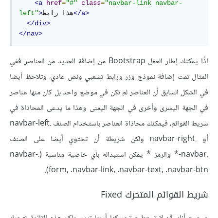
<a
href
=
"#"
class
=
"navbar-link navbar-
</a>
هذا رابط
>
left"
</div>
</nav>
إذًا يمكنك إطار العمل Bootstrap من إضافة العديد من العناصر ففي
المثال تمت إضافة نموذج وزر ورابط تشعبي ونص عادي، وتلاحظ أيضا
في الشكل السابق أن العناصر لم تكن في موضع واحد بل كان منها عناصر
في الجهة اليسرى وأخرى في الجهة اليمنى وهذا ما يدعى المحاذاة في
شريط القوائم، فيمكنك محاذاة العناصر باستخدام الصنف .navbar-left
أو .navbar-right ولكن شريطة أن تحتوي أيضا على الصنف
.navbar-* والرمز * يمكن استبداله بأي خاصية مناسبة (.navbar-
form, .navbar-link, .navbar-text, .navbar-btn).
شريط القوائم المتحرك Fixed