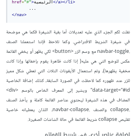
</a></li>
الرئيسية
>
"#"
=
href
</nav>
نقلت لكم الجزء الذي عليه تعديلات أما بقية الشيفرة فكما هي موضحة
في شيفرة الشريط الافتراضي. وكما تلاحظ فإننا استعملنا الصنف
.navbar-toggle مع وسم الزر <button> لكي يظهر أو يخفي القائمة
عكس للوضع التي هي عليه( إذا كانت ظاهرة يقوم بإخفائها وإذا كانت
مخفية يظهرها)، وتم استعمال الأيقونات الثلاث التي تعطي شكل مميز
للزر عند ظهوره كما لاحظت في الصورة السابقة، كذلك إضافة الخاصية
data-target="#id" ويشير إلى المعرف الخاص بالوسم <div>
المضاف في هذه الشيفرة ليحتوي عناصر القائمة كاملة و يأخذ الصنف
.collapse والصنف .navbar-collapse، اللذان يعطيانه خاصية
تقليص collapse شريط القائمة في حالة الشاشات الصغيرة.
إضافة عناصر أخرى في شريط القوائم