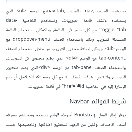
يستخدم الصنف .nav والصنف .nav-tabمع الوسم <ul> الذي
يستخدم لإنشاء قائمة التبويبات، وتستخدم الخاصية data-
toggle="tab" مع كل عنصر في القائمة، وبالإمكان استخدام القائمة
المنسدلة كتبويب وذلك باستخدام الصنف .dropdown-menu مع
الوسم <ul>، ويمكن إضافة محتوى للتبويب من خلال استخدام الصنف
.tab-content مع الوسم <div> الذي يضم محتوى كل التبويبات،
واستخدام الصنف .tab-pane مع الوسم <div>الذي يضم محتوى
التبويب، ولا تنس إضافة المُعرّف id مع كل وسم <div> لأجل أن يتم
الإشارة إليه في الخاصية href="#id" في قائمة التبويبات.
شريط القوائم Navbar
يوفر إطار العمل Bootstrap أشرطة قوائم متعددة ومختلفة، بمعرفة
أسماء الأصناف وقليل من الجهد تستطيع إضافتها وتخصيصها حسب