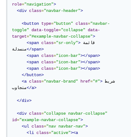
role
=
"navigation"
>
<div
class
=
"navbar-header"
>
<button
type
=
"button"
class
=
"navbar-
toggle"
data-toggle
=
"collapse"
data-
target
=
"#example-navbar-collapse"
>
قائمة 
>
"sr-only"
=
class
<span
</span>
منسدلة
<span
class
=
"icon-bar"
></span>
<span
class
=
"icon-bar"
></span>
<span
class
=
"icon-bar"
></span>
</button>
شريط 
>
"#"
=
href
"navbar-brand"
=
class
<a
</a>
متجاوب
</div>
<div
class
=
"collapse navbar-collapse"
id
=
"example-navbar-collapse"
>
<ul
class
=
"nav navbar-nav"
>
<li
class
=
"active"
><a