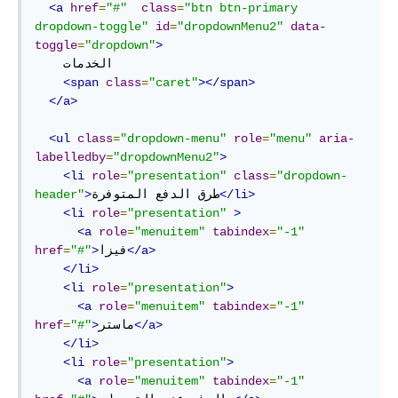
<a
href
=
"#"
class
=
"btn btn-primary 
dropdown-toggle"
id
=
"dropdownMenu2"
data-
toggle
=
"dropdown"
>
    الخدمات  

<span
class
=
"caret"
></span>
</a>
<ul
class
=
"dropdown-menu"
role
=
"menu"
aria-
labelledby
=
"dropdownMenu2"
>
<li
role
=
"presentation"
class
=
"dropdown-
</li>
طرق الدفع المتوفرة
>
header"
<li
role
=
"presentation"
>
<a
role
=
"menuitem"
tabindex
=
"-1"
</a>
فيزا
>
"#"
=
href
</li>
<li
role
=
"presentation"
>
<a
role
=
"menuitem"
tabindex
=
"-1"
</a>
ماستر
>
"#"
=
href
</li>
<li
role
=
"presentation"
>
<a
role
=
"menuitem"
tabindex
=
"-1"