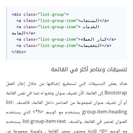
<div
class
=
"list-group"
>
</a>
المنتجات
>
"list-group-item"
=
class
<a
الخدمات 
>
"list-group-item"
=
class
<a
</a>
العامة
</a>
كبار العملاء
>
"list-group-item"
=
class
<a
</a>
التخفيضات
>
"list-group-item"
=
class
<a
</div>
تنسيقات وعناصر أكثر في القائمة
هناك بعض التنسيقات التي تستطيع إضافتها من خلال إطار العمل
Bootstrap إلى القائمة، كأن تضيف عنوان وتضع له نصا في نفس القائمة
أو أن تضيف عنوان لمجموعة من العناصر داخل القائمة، فالصنف .list-
group-item-heading يستخدم مع الوسم <h*> الذي يستخدم
كعنوان لعنصر في القائمة، والصنف .list-group-item-text يستخدم
مع الوسم <p> لكتابة محتوى عنصر القائمة ، ولعنونة مجموعة من