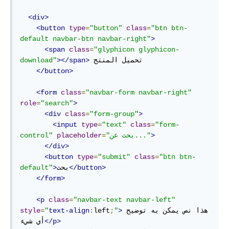
<div>
<button
type
=
"button"
class
=
"btn btn-
default navbar-btn navbar-right"
>
<span
class
=
"glyphicon glyphicon-
 تحميل المنتج       

></span>
download"
</button>
<form
class
=
"navbar-form navbar-right"
role
=
"search"
>
<div
class
=
"form-group"
>
<input
type
=
"text"
class
=
"form-
>
"بحث عن..."
=
placeholder
control"
</div>
<button
type
=
"submit"
class
=
"btn btn-
</button>
بحث
>
default"
</form>
<p
class
=
"navbar-text navbar-left"
هذا نص يمكن به توضيح 
>
"
;
left
:
text-align
"
=
style
</p>
أي شيء