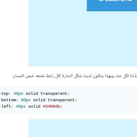
َدَة لكل حدّ، وبهذا يتكون لدينا شكل الشارة ‏لكل رابط نضعه ضمن المسار:‎ ‎
‏;‏
 solid transparent
40px
:
top
-
‏;‏
 solid transparent
40px
:
bottom
-
#3498db‏;‏
 solid 
40px
:
left
-