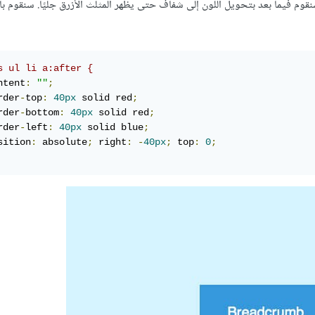
نقوم فيما بعد بتحويل اللون إلى شفاف حتى يظهر ‏المثلث الأزرق جليًا. سنقوم ب
s ul li a:after {
ntent
:
""
;
rder
-
top
:
40px
 solid red
;
rder
-
bottom
:
40px
 solid red
;
rder
-
left
:
40px
 solid blue
;
sition
:
 absolute
;
 right
:
-
40px
;
 top
:
0
;