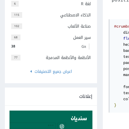
positi
لغة R
6
الذكاء الاصطناعي
115
صناعة الألعاب
102
#crumb
    di
سير العمل
68
fl
    he
38
Git
    ba
الأنظمة والأنظمة المدمجة
    te
77
    pa
    po
اعرض جميع التصنيفات
    ma
    fo
    te
إعلانات
    co
}