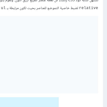
نستهلّ كتابة كود CSS‏ بإنشاء كل نقطة عنصر كمربع أزرق اللون. ونقوم بتوسيط النص في المسافة المخصصة ‏للرابط متساوية على الجانبين. نستخدم ‏
‏
relative