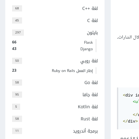
لغة C++‎
68
لغة C
45
بايثون
297
ى وضع صورة ‏خلفية من نوع ‏PNG‏ للمسار مشابهة لأشكال الشارات،
66
Flask
43
Django
لغة روبي
50
23
إطار العمل Ruby on Rails
لغة Go
58
لغة جافا
95
div i
‏<
<u
لغة Kotlin
5
</
لغة Rust
58
</
div
>
برمجة أندرويد
11