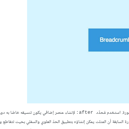
لإنشاء ‏عنصر إضافي يكون تنسيقه خاصًا به دون
‏‎:after‎‏
 العديد من حدود الـCSS، فكما ترى ‏في الصورة السابقة أن المثلث يمكن إنشاؤه بتطبيق الحدّ العلوي والسفلي بحيث تتقا