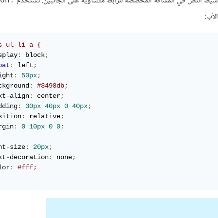
on:
 الأب:
s ul li a {
splay
:
 block
;
oat
:
 left
;
ight
:
50px
;
ckground
:
#3498db;
xt
-
align
:
 center
;
dding
:
30px
40px
0
40px
;
sition
:
 relative
;
rgin
:
0
10px
0
0
;
nt
-
size
:
20px
;
xt
-
decoration
:
 none
;
lor
:
#fff;