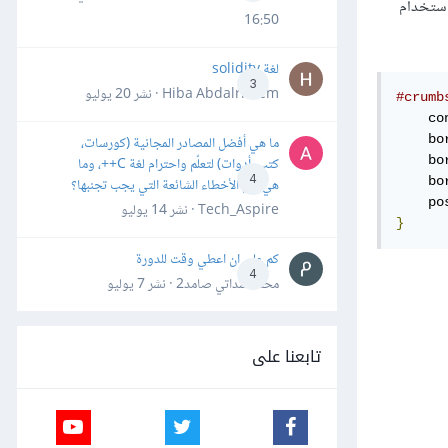
استخدام
16:50
لغة solidity
3
Hiba Abdalrheem · نشر
20 يوليو
#crumb
    co
    bo
ما هي أفضل المصادر المجانية (كورسات،
    bo
كتب، أدوات) لتعلّم واحترام لغة C++، وما
4
    bo
هي أهم الأخطاء الشائعة التي يجب تجنبها؟
    po
Tech_Aspire · نشر
14 يوليو
}
كم علي ان اعطي وقت للدورة
4
محمد سداتي صامد2 · نشر
7 يوليو
تابعنا على