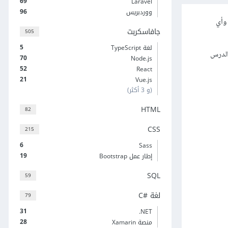
69
Laravel
96
ووردبريس
 وأي
جافاسكربت
505
5
لغة TypeScript
ات الحديثة ‏CSS3‎‏. سنقوم في هذا الدرس
70
Node.js
52
React
21
Vue.js
(و 3 أكثر)
HTML
82
CSS
215
6
Sass
19
إطار عمل Bootstrap
SQL
59
لغة C#‎
79
31
‎.NET
28
منصة Xamarin