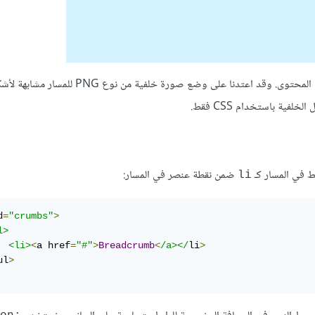
ستكون روابط المسار مُنسَّقَة بأشكال الشارات لدعم فكرة التنقل الهرمي في المحتوى. وقد اعتدنا عل
خلفية باستخدام CSS‏ فقط.‏
‏ ضمن نقطة ‏عنصر في المسار:
li
d
=
"crumbs"
>
l>
<li>
<
a href
=
"#"
>
Breadcrumb
<
/a></
li
>
ul
>