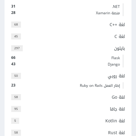
31
‎.NET
28
منصة Xamarin
لغة C++‎
68
لغة C
45
بايثون
297
66
Flask
43
Django
لغة روبي
50
23
إطار العمل Ruby on Rails
لغة Go
58
لغة جافا
95
لغة Kotlin
5
لغة Rust
58