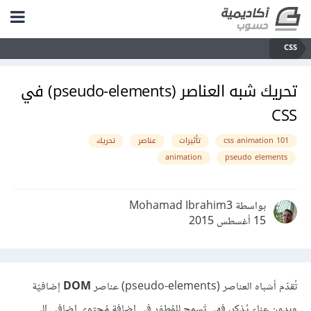
CSS
تحريك شبه العناصر (pseudo-elements) في
CSS
css animation 101
تأثيرات
عناصر
تحريك
animation
pseudo elements
بواسطة Mohamad Ibrahim3
15 أغسطس 2015
تُقدّم أشباه العناصر (pseudo-elements) عناصر
DOM
إضافيّة
وبدون عناء يُذكر، فهي تَسمح للمُطوّر في إضافة مُحتوى إضافي إلى