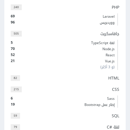
PHP
240
69
Laravel
96
ووردبريس
جافاسكربت
505
5
لغة TypeScript
70
Node.js
52
React
21
Vue.js
(و 3 أكثر)
HTML
82
CSS
215
6
Sass
19
إطار عمل Bootstrap
SQL
59
لغة C#‎
79