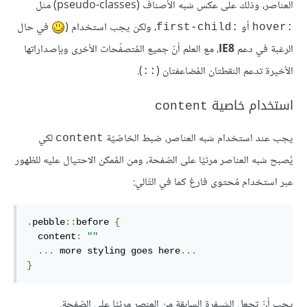
العناصر، وذلك على عكس شبه الأصناف (pseudo-classes) مثل
أو
، ولكن يجب استخدام (
في حال
:first-child
:hover
الرغبة في دعم
IE8
، مع العلم أنّ جميع المُتصفّحات الأخرى وبإصداراتها
الأخيرة تدعم النقطتان المُضاعفتان (
).
::
استخدام خاصية
content
يجب عند استخدام شبه العناصر، ضبط الخاصّيّة
لكي
content
يُصبح شبه العناصر مرئيًا على الصّفحة، ومن المُمكن الاحتيال عليه للظهور
عبر استخدام مُحتوى فارغ كما في التّالي:
.
pebble
::
before 
{
  content
:
""
...
 more styling goes here
...
}
يجب أنّ تجعل الشيفرة السابقة من العنصر مرئيًا على الصّفحة.