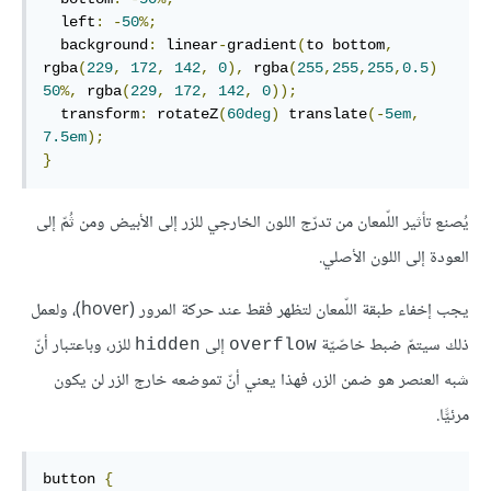
  left
:
-
50
%;
  background
:
 linear
-
gradient
(
to bottom
,
rgba
(
229
,
172
,
142
,
0
),
 rgba
(
255
,
255
,
255
,
0.5
)
50
%,
 rgba
(
229
,
172
,
142
,
0
));
  transform
:
 rotateZ
(
60deg
)
 translate
(-
5em
,
7.5em
);
}
يُصنع تأثير اللّمعان من تدرّج اللون الخارجي للزر إلى الأبيض ومن ثُمّ إلى
العودة إلى اللون الأصلي.
يجب إخفاء طبقة اللّمعان لتظهر فقط عند حركة المرور (hover)، ولعمل
ذلك سيتمّ ضبط خاصّيّة
إلى
للزر، وباعتبار أنّ
hidden
overflow
شبه العنصر هو ضمن الزر، فهذا يعني أنّ تموضعه خارج الزر لن يكون
مرئيًّا.
button 
{