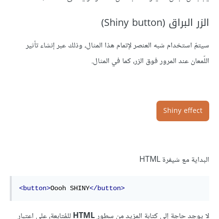
الزر البراق (Shiny button)
سيتمّ استخدام شبه العنصر لإتمام هذا المثال، وذلك عبر إنشاء تأثير
اللّمعان عند المرور فوق الزر، كما في المثال.
Shiny effect
البداية مع شيفرة HTML
<button>
Oooh SHINY
</button>
لا يوجد حاجة إلى كتابة المزيد من سطور
HTML
للمُتابعة، على اعتبار