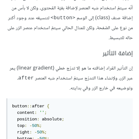
أنّه سيتمّ استخدام شبه العنصر لإضافة بقيّة المُحتوى، ولكن لا بأس من
إضافة صنف (class) إلى الوسم
لتنسيقه عند وجود أكثر
<button>
من نوع على الصّفحة، ولكن للمثال الحالي سيتمّ استخدام عنصر الزر على
حاله للتبسيط.
إضافة التأثير
إن التأثير المُراد إضافته ما هو إلا تدرّج خطي (linear gradient) يمر
عبر الزر، ولإنشاء هذا التدرّج سيتمّ استخدام شبه العنصر
،
after
وتوضيعه في خارج الزر وفي بدايته.
button
::
after 
{
  content
:
''
;
  position
:
 absolute
;
  top
:
-
50
%;
  right
:
-
50
%;
  bottom
:
-
50
%;