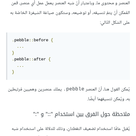
العنصر و محتوى ما، وباعتبار أنّ شبه العنصر يعمل عمل أي عنصر، فمن
المُمكن أنّ يتمّ تنسيقه، أو توضيعه، وستكون صياغة الشيفرة الخاصّة به
على الشكل التّالي:
.
pebble
::
before 
{
...
}
.
pebble
::
after 
{
...
}
يُمكن القول هنا، أنّ العنصر
يملك عنصرين وهميين مُرتبطين
pebble.
به، ويُمكن تنسيقهما أيضًا.
ملاحظة حول الفرق بين استخدام "::" و ":"
يُقبَل عامًّا استخدام تضعيف النقطتان، وذلك للدلالة على استخدام شبه