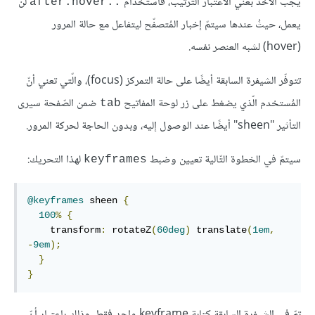
يجب الأخذ بعني الاعتبار الترتيب، فاستخدام
لن
::after:hover
يعمل، حيثُ عندها سيتمّ إخبار المُتصفّح ليتفاعل مع حالة المرور
(hover) لشبه العنصر نفسه.
تتوفّر الشيفرة السابقة أيضًا على حالة التمركز (focus)، والّتي تعني أنّ
المُستخدم الّذي يضغط على زر لوحة المفاتيح
ضمن الصّفحة سيرى
tab
التأثير "sheen" أيضًا عند الوصول إليه، وبدون الحاجة لحركة المرور.
سيتمّ في الخطوة التّالية تعيين وضبط
لهذا التحريك:
keyframes
@keyframes
 sheen 
{
100
%
{
    transform
:
 rotateZ
(
60deg
)
 translate
(
1em
,
-
9em
);
}
}
تمّ في الشيفرة السابقة كتابة keyframe واحد فقط، وذلك باعتبار أنّ