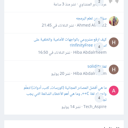
2
عرفه جابر المنشاوي · نشر
منذ 3 ساعة
سؤال عن تعلم البرمجه
5
Ahmed Alhafiz2 · نشر
الثلاثاء في 21:45
كيف ارفع مشروعي بالواجهات الأمامية والخلفية على
استضافة InfinityFree؟
4
Hiba Abdalrheem · نشر
الثلاثاء في 16:50
لغة solidity
3
Hiba Abdalrheem · نشر
20 يوليو
ما هي أفضل المصادر المجانية (كورسات، كتب، أدوات) لتعلّم
واحترام لغة C++، وما هي أهم الأخطاء الشائعة التي يجب
4
تجنبها؟
Tech_Aspire · نشر
14 يوليو