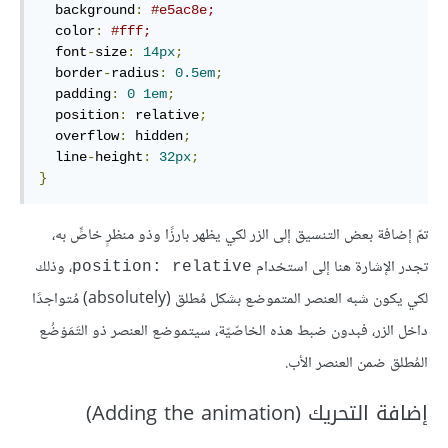
  background
:
#e5ac8e;
  color
:
#fff;
  font
-
size
:
14px
;
  border
-
radius
:
0.5em
;
  padding
:
0
1em
;
  position
:
 relative
;
  overflow
:
 hidden
;
  line
-
height
:
32px
;
}
تمّ إضافة بعض التنسيق إلى الزر لكي يظهر بارزًا وذو منظرٍ خاصٍّ به،
تجدر الإشارة هنا إلى استخدام
، وذلك
position: relative
لكي يكون شبه العنصر المتموضع بشكل مُطلق (absolutely) مُتواجدًا
داخل الزر، فبدون ضبط هذه الخاصّيّة، سيتموضع العنصر ذو التَمَوْضُع
المُطلق ضمن العنصر الأب.
إضافة التحريك (Adding the animation)