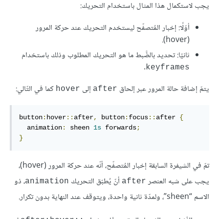
يجب لاستكمال هذا المثال باستخدام التحريك:
أوّلًا: إخبار المُتصفّح ليستخدم التحريك عند حركة المرور
(hover).
ثانيًا: تحديد بالضَّبط ما هو التحريك المطلوب وذلك باستخدام
.
keyframes
يتمّ إضافة حالة المرور عبر إلحاق
إلى
كما في التّالي:
hover
after
button
:
hover
::
after
,
 button
:
focus
::
after 
{
  animation
:
 sheen 
1s
 forwards
;
}
تمّ في الشيفرة السابقة إخبار المُتصفّح، أنّه عند حركة المرور (hover)،
يجب على شبه العنصر
أنّ يُطبّق التحريك
، ذو
animation
after
الاسم “sheen”، ولمدّة ثانية واحدة، ويتوقف عند النهاية بدون تكرار.