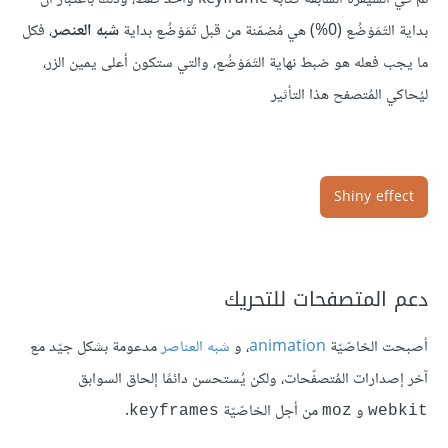
بداية التَمَوْضُع (0%) هي مُضمّنة من قبل تَمَوْضُع بداية
شبه العنصر
، فكل
ما يجب فعله هو ضبط نهاية التَمَوْضُع، والتي ستكون أعلى يمين الزر،
ليُحاكي المُتصفح هذا التأثير
Shiny effect
دعم المتصفحات للتحريك
أصبحت الخاصّيّة
animation
، و
شبه العناصر
مدعومة بشكل جيّد مع
آخر إصدارات المُتصفّحات، ولكن يُستحسن دائمًا إلحاق السوابق
و
من أجل الخاصّيّة
.
keyframes
moz
webkit