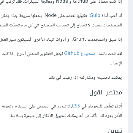
إذا كنت معتادًا على Github و Node ومعالجة الشيفرات، فقد ترغب في إعداد بيئة تطوير على جهازك.
أنا أحب أداة
Gulp
. فكونُها تعتمد على Node، يجعلها سريعة جدًا. يمكن تجميع الوحدات لتحويل
المتصفحات بحيث لا تحتاج إلى تحديث المتصفح في كل مرة تحدّث الشيفر
إذا سبق واستخدمت Grunt، أو أدوات البناء الأخرى، فسيكون سير العمل مألوفًا.
لقد قمت بإنشاء
مستودع Github
لجعل التطوير المحلي أسرع. إذا كنت متعودًا استخدامَ Git، 
الإعداد.
يمكنك تحسينه ومشاركته إذا رغبت في ذلك.
مختصر القول
أثناء تعلُّمك للتحريك في
CSS
الأمر يعود لك. تأكد من أنه يمكنك تحويل الأفكار إلى شيفرة بسلاسة.
تمرين