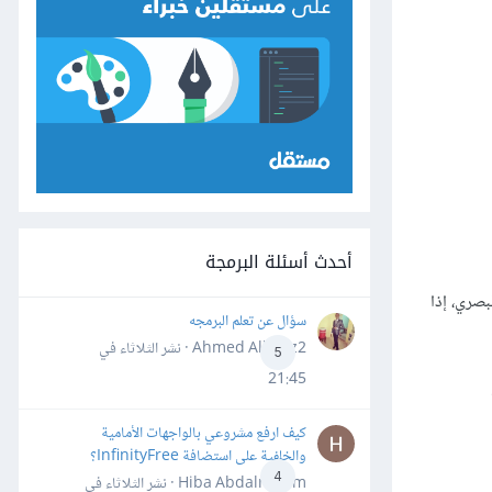
أحدث أسئلة البرمجة
صري، إذا
سؤال عن تعلم البرمجه
Ahmed Alhafiz2 · نشر
الثلاثاء في
5
21:45
كيف ارفع مشروعي بالواجهات الأمامية
والخلفية على استضافة InfinityFree؟
4
Hiba Abdalrheem · نشر
الثلاثاء في