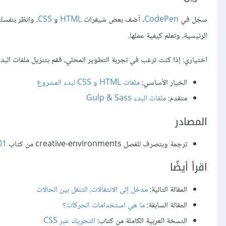
سجّل في
CodePen
. أضف بعض شيفرات
HTML
و
CSS
الرئيسية، وتعلم كيفية عملها.
اختياري: إذا كنت ترغب في تجربة التطوير المحلي، فقم بتنزيل ملفات البدء
الخيار الأساسي:
ملفات HTML و CSS لبدء المشروع
متقدم:
ملفات البدء Gulp & Sass
المصادر
ترجمة وبتصرف للفصل creative-environments من كتاب
01
اقرأ أيضًا
المقالة التالية:
مدخل إلى الانتقالات: التنقل بين الحالات
المقالة السابقة:
ما هي استخدامات الحركات؟
النسخة العربية الكاملة من كتاب:
التحريك عبر CSS