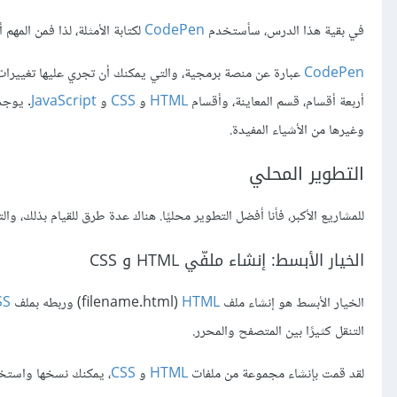
في بقية هذا الدرس، سأستخدم
CodePen
لكتابة الأمثلة، لذا فمن المهم
CodePen
عبارة عن منصة برمجية، والتي يمكنك أن تجري عليها تغييرا
أربعة أقسام، قسم المعاينة، وأقسام
HTML
و
CSS
و
JavaScript
. يوجد
وغيرها من الأشياء المفيدة.
التطوير المحلي
للمشاريع الأكبر، فأنا أفضل التطوير محليًا. هناك عدة طرق للقيام بذلك، و
الخيار الأبسط: إنشاء ملفّي HTML و CSS
الخيار الأبسط هو إنشاء ملف
HTML
‏(filename.html) وربطه بملف
SS
التنقل كثيرًا بين المتصفح والمحرر.
لقد قمت بإنشاء مجموعة من ملفات
HTML
و
CSS
، يمكنك نسخها واستخدا