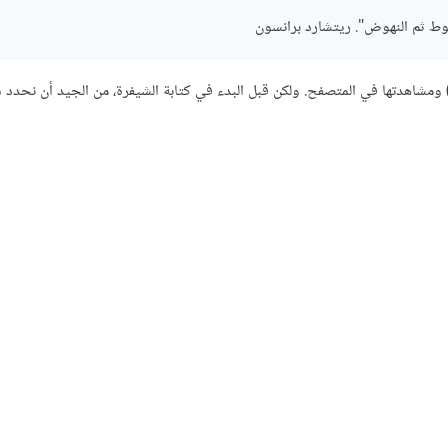
سقوط ثم النهوض". ريتشارد برانسون