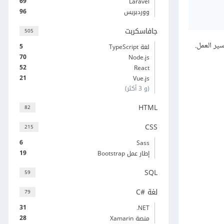
69
Laravel
96
ووردبريس
جافاسكربت
505
5
لغة TypeScript
70
Node.js
52
React
21
Vue.js
(و 3 أكثر)
HTML
82
CSS
215
6
Sass
19
إطار عمل Bootstrap
SQL
59
لغة C#‎
79
31
‎.NET
28
منصة Xamarin