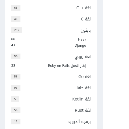
لغة C++‎
68
لغة C
45
بايثون
297
66
Flask
43
Django
لغة روبي
50
23
إطار العمل Ruby on Rails
لغة Go
58
لغة جافا
95
لغة Kotlin
5
لغة Rust
58
برمجة أندرويد
11