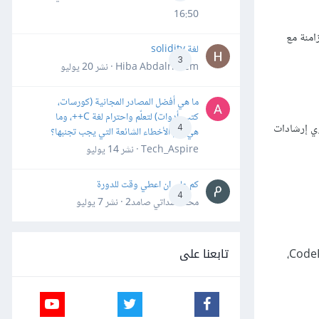
16:50
امنة مع
لغة solidity
3
Hiba Abdalrheem · نشر
20 يوليو
ما هي أفضل المصادر المجانية (كورسات،
كتب، أدوات) لتعلّم واحترام لغة C++، وما
ي إرشادات
4
هي أهم الأخطاء الشائعة التي يجب تجنبها؟
Tech_Aspire · نشر
14 يوليو
كم علي ان اعطي وقت للدورة
4
محمد سداتي صامد2 · نشر
7 يوليو
تابعنا على
، لا تتردد في التعديل على الشيفرة وتجربة أمور جديدة. قد ترغب في استضافة الشيفرة بنفسك، أو قد تُفضِّل استخدام CodePen،