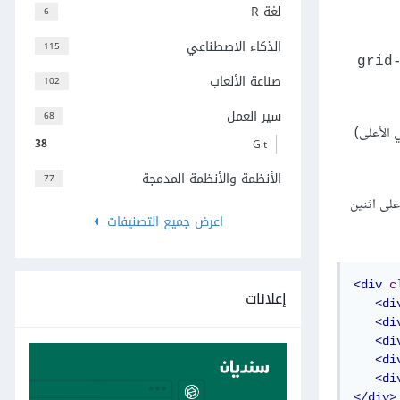
لغة R
6
الذكاء الاصطناعي
115
grid
صناعة الألعاب
102
سير العمل
68
عمود 4 الذي يوجد في حالتنا أقصى يمين الشبكة. يبدأ هذا العنصُر في خط الصف 1 (في الأعلى)
38
Git
الأنظمة والأنظمة المدمجة
77
د على اثنين
اعرض جميع التصنيفات
<div
c
إعلانات
<di
<di
<di
<di
<di
</div>