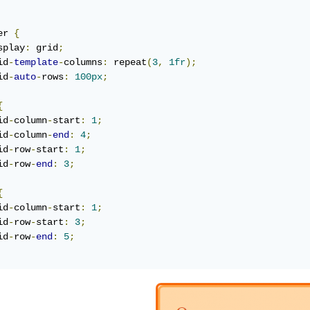
er 
{
splay
:
 grid
;
id
-
template
-
columns
:
 repeat
(
3
,
1fr
);
id
-
auto
-
rows
:
100px
;
{
id
-
column
-
start
:
1
;
id
-
column
-
end
:
4
;
id
-
row
-
start
:
1
;
id
-
row
-
end
:
3
;
{
id
-
column
-
start
:
1
;
id
-
row
-
start
:
3
;
id
-
row
-
end
:
5
;