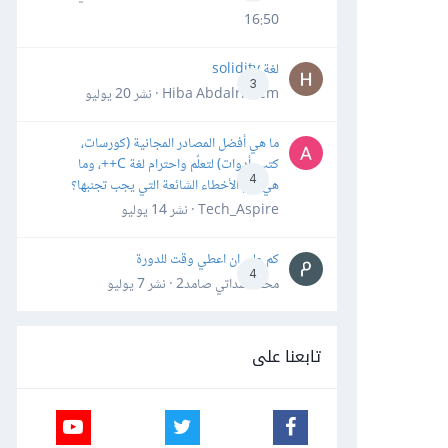
16:50
لغة solidity
3
Hiba Abdalrheem · نشر
20 يوليو
ما هي أفضل المصادر المجانية (كورسات،
كتب، أدوات) لتعلّم واحترام لغة C++، وما
4
هي أهم الأخطاء الشائعة التي يجب تجنبها؟
Tech_Aspire · نشر
14 يوليو
كم علي ان اعطي وقت للدورة
4
محمد سداتي صامد2 · نشر
7 يوليو
تابعنا على