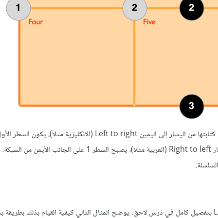
تُرَقَّم خطوط الأعمدة وفقًا لوضع الكتابة في المستند. في اللغات التي تتّجه كتابتها من اليسار إلى اليمين Left to right (الإنكليزية مثلا
الجانب الأيسر من الشبكة. في اللغات ذات اتجاه الكتابة من اليمين إلى اليسار Right to left (العربية مثلا)، يصبح السطر 1 ع
سلسلة.
سنكتشف وضع العناصر على أساس الخطوط Line-based placement بتفصيل كامل في درس لاحق. يوضح المثال التالي كيفية القيام بذلك بط