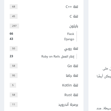
لغة C++‎
68
لغة C
45
بايثون
297
66
Flask
43
Django
لغة روبي
50
23
إطار العمل Ruby on Rails
لغة Go
58
)، يكون السطر الأول على
لغة جافا
95
لى الجانب الأيمن من الشبكة. يمكن أيضًا
لغة Kotlin
5
لغة Rust
58
برمجة أندرويد
11
ريقة بسيطة. عند