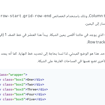
،
-row-start
grid-row-end
سار إلى اليمين،
) على خط العمود 1، ويمتد إلى خط ال
ويمتد على مسار واحد. هذا هو الوضع المبدئي، لذا لسنا بحاجة إلى تحديد خط النهاية. كما أنه يمت
lass
=
"wrapper"
>
v
class
=
"box1"
>
One
</div>
v
class
=
"box2"
>
Two
</div>
v
class
=
"box3"
>
Three
</div>
v
class
=
"box4"
>
Four
</div>
v
class
=
"box5"
>
Five
</div>