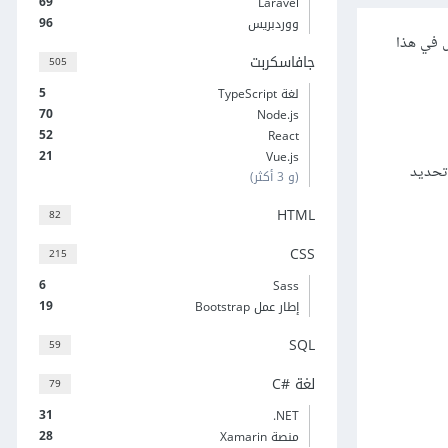
69
Laravel
96
ووردبريس
كي Grid layout في CSS وقدّمنا ماهيّة الشبكة Grid ومساراتها Tracks. نكمل في هذا
جافاسكربت
505
5
لغة TypeScript
70
Node.js
52
React
21
Vue.js
 تحديد
(و 3 أكثر)
HTML
82
CSS
215
6
Sass
19
إطار عمل Bootstrap
SQL
59
لغة C#‎
79
31
‎.NET
28
منصة Xamarin