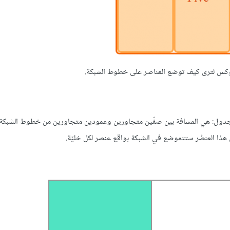
س لترى كيف توضع العناصر على خطوط الشبكة.
 جدول: هي المسافة بين صفّين متجاورين وعمودين متجاورين من خطوط الشبكة. ك
ن هذا العنصُر ستتموضع في الشبكة بواقع عنصر لكل خليّة.