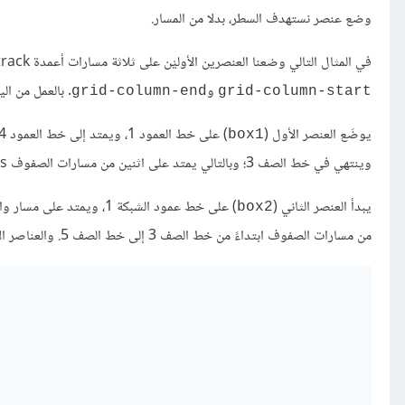
وضع عنصر نستهدف السطر، بدلا من المسار.
في المثال التالي وضعنا العنصرين الأوليْن على ثلاثة مسارات أعمدة Column track، وذلك باستخدام الخصائص
و
. بالعمل من الي
grid-column-end
grid-column-start
يوضَع العنصر الأول (
box1
وينتهي في خط الصف 3؛ وبالتالي يمتد على اثنين من مسارات الصفوف Row tracks.
يبدأ العنصر الثاني (
) على خط عمود الشبكة 1، 
box2
من مسارات الصفوف ابتداءً من خط الصف 3 إلى خط الصف 5. والعناصر الأخرى تضع نفسها في المساحات الفارغة على الشبكة.