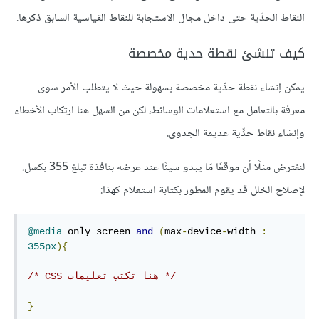
النقاط الحدِّية حتى داخل مجال الاستجابة للنقاط القياسية السابق ذكرها.
كيف تنشئ نقطة حدية مخصصة
يمكن إنشاء نقطة حدِّية مخصصة بسهولة حيث لا يتطلب الأمر سوى
معرفة بالتعامل مع استعلامات الوسائط، لكن من السهل هنا ارتكاب الأخطاء
وإنشاء نقاط حدِّية عديمة الجدوى.
لنفترض مثلًا أن موقعًا مّا يبدو سيئًا عند عرضه بنافذة تبلغ 355 بكسل.
لإصلاح الخلل قد يقوم المطور بكتابة استعلام كهذا:
@media
 only screen 
and
(
max
-
device
-
width 
:
355px
){
/* CSS هنا تكتب تعليمات */
}