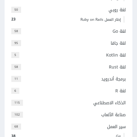
لغة روبي
50
23
إطار العمل Ruby on Rails
لغة Go
58
لغة جافا
95
لغة Kotlin
5
لغة Rust
58
برمجة أندرويد
11
لغة R
6
الذكاء الاصطناعي
115
صناعة الألعاب
102
سير العمل
68
38
Git