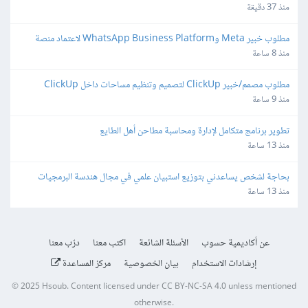
منذ 37 دقيقة
مطلوب خبير Meta وWhatsApp Business Platform لاعتماد منصة 
واتساب
منذ 8 ساعة
مطلوب مصمم/خبير ClickUp لتصميم وتنظيم مساحات داخل ClickUp
منذ 9 ساعة
تطوير برنامج متكامل لإدارة ومحاسبة مطاحن أهل الطايع
منذ 13 ساعة
بحاجة لشخص يساعدني بتوزيع استبيان علمي في مجال هندسة البرمجيات
منذ 13 ساعة
عن أكاديمية حسوب
الأسئلة الشائعة
اكتب معنا
درّب معنا
إرشادات الاستخدام
بيان الخصوصية
مركز المساعدة
© 2025
Hsoub
.
Content licensed under
CC BY-NC-SA 4.0
unless mentioned
otherwise.