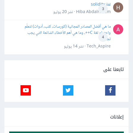
لغة solidity
3
Hiba Abdalrheem · نشر
20 يوليو
ما هي أفضل المصادر المجانية (كورسات، كتب، أدوات) لتعلّم
واحترام لغة C++، وما هي أهم الأخطاء الشائعة التي يجب
4
تجنبها؟
Tech_Aspire · نشر
14 يوليو
تابعنا على
إعلانات