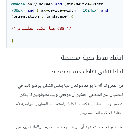
@media
 only screen 
and
(
min
-
device
-
width 
:
768px
)
and
(
max
-
device
-
width 
:
1024px
)
and
(
orientation 
:
 landscape
)
{
/* هنا تكتب تعليمات CSS */
}
إنشاء نقاط حدية مخصصة
لماذا ننشئ نقاط حدية مخصصة؟
من المعروف أنه لا يوجد موقعان بُنيا بنفس الشكل. بوضع ذلك في
الحسبان، من المنطقي التفكير أن موقعي ويب متجاوبين لا يمكن
لتصميمهما المتفاعل الاكتفاء بالكامل باستخدام المعايير القياسية فقط
للنقاط الحدِّية الخاصة بهما.
هنا تنبع الحاجة لتحديد أين ومتى يحتاج تصميم موقعك لمزيد من