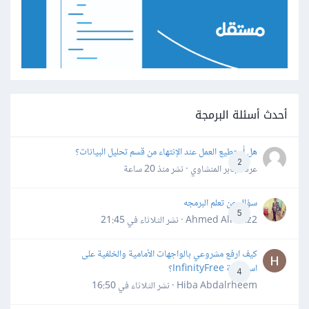
أحدث أسئلة البرمجة
هل أستطيع العمل عند الإنتهاء من قسم تحليل البيانات؟
2
عرفه جابر المنشاوي · نشر
منذ 20 ساعة
سؤال عن تعلم البرمجه
5
Ahmed Alhafiz2 · نشر
الثلاثاء في 21:45
كيف ارفع مشروعي بالواجهات الأمامية والخلفية على
استضافة InfinityFree؟
4
Hiba Abdalrheem · نشر
الثلاثاء في 16:50