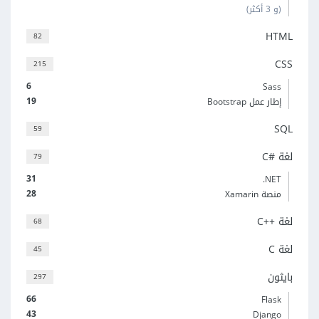
(و 3 أكثر)
HTML
82
CSS
215
6
Sass
19
إطار عمل Bootstrap
SQL
59
لغة C#‎
79
31
‎.NET
28
منصة Xamarin
لغة C++‎
68
لغة C
45
بايثون
297
66
Flask
43
Django