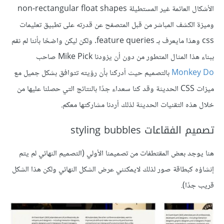
الأشكال العائمة غير المستطيلة non-rectangular float shapes
وميزة الكشف المباشر من قبل المتصفح عن قدرته على تطبيق تعليمات
css وهذا مايعرف بـ feature queries. ولكن ليكن واضحًا بأننا لم نقم
ببناء هذا المثال المتطور من دون أن يزودنا Mike Pick صاحب
Monkey Do
بالتصميم حيث أدركنا بأن رؤيته تتوافق بشكل جميل مع
ميزات CSS الحديثة وقد كنا سعداء جدًا بالنتائج التي حصلنا عليها من
خلال هذه التقنيات الحديثة لذلك أردنا مشاركتها معكم.
تصميم الفقاعات styling bubbles
هنا يوجد بعض المقتطفات من تصميمنا الأولي (التصميم النهائي لم يتم
إنشاؤه كبطاقة صور لذلك لايمكنني عرض الشكل النهائي ولكن هذا الشكل
قريب جدًا).