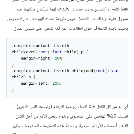
فقط كلمة أو كلمتين وعند حدوث الالتفاف لهما سيكون شكلهما غير
مقبول قليلًا ولذلك من الأفضل تغيير طريقة إعداد الهوامش في النصوص
بحيث لايتم الالتفاف حول الفقاعات المرافقة للنص. على سبيل المثال:
.
complex
-
content div
:
nth
-
child
(
even
):
not
(:
last
-
child
)
 p 
{
    margin
-
right
:
20
%;
}
.
complex
-
content div
:
nth
-
child
(
odd
):
not
(:
last
-
child
)
 p 
{
    margin
-
left
:
20
%;
}
أي أنه من كل الكتل div الأبناء زوجية الأرقام (وليست الابن الأخير)
نضيف 20% كهامش على المحتوى ونقوم بنفس الأمر من أجل الكتل
الأبناء أصحاب الأرقام الفردية. بإضافة هذه التعليمات الجديدة سيظهر