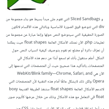
و Sliced Sandbags التي تقوم على مبدأ بسيط هو بناء مجموعة من
div التي تتوضع فوق الصورة الأساسية وبالتالي هذه الأقسام لاتكون
الصورة الحقيقية التي سيتوضع النص حولها وإنما عبارة عن مجموعة من
تعليمات php. الآن نمتلك الأشكال العائمة float shapes حيث يمكننا
أن نعرّف دائرة أو مضلع ثم نقوم بتوصيف كيفية انسياب النص حول
الشكل. أعلم ستقول بأنك لم تسمع أبدًا عن دعم هذه الأشكال في
المتصفحات، بالتأكيد هذا صحيح حيث أن المتصفحات التي تدعمها إلى
الآن هي WebKit/Blink family—Chrome, Safari, and
Opera ولكن ذلك لايشكل عائقًا أمام هذه التقنية لأن المتصفحات التي
لاتدعم الأشكال العائمة float shapes ستنفذ الطريقة القديمة boxy
float في التعامل مع هذه الأشكال وذلك من خلال عرضها كألبوم صور.
من أجل إضافة فقاعة سيكون الشكل الأساسي لتعليمات CSS هو: