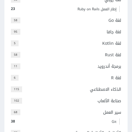
23
إطار العمل Ruby on Rails
لغة Go
58
لغة جافا
95
لغة Kotlin
5
لغة Rust
58
برمجة أندرويد
11
لغة R
6
الذكاء الاصطناعي
115
صناعة الألعاب
102
سير العمل
68
38
Git