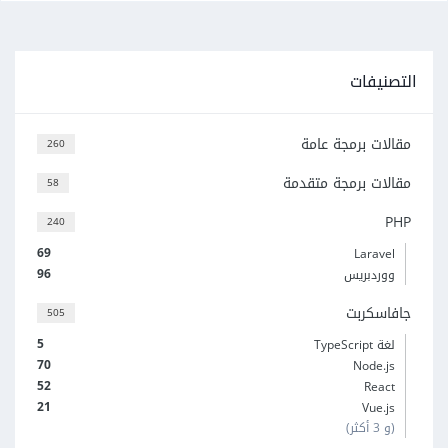
التصنيفات
مقالات برمجة عامة
260
مقالات برمجة متقدمة
58
PHP
240
69
Laravel
96
ووردبريس
جافاسكربت
505
5
لغة TypeScript
70
Node.js
52
React
21
Vue.js
(و 3 أكثر)