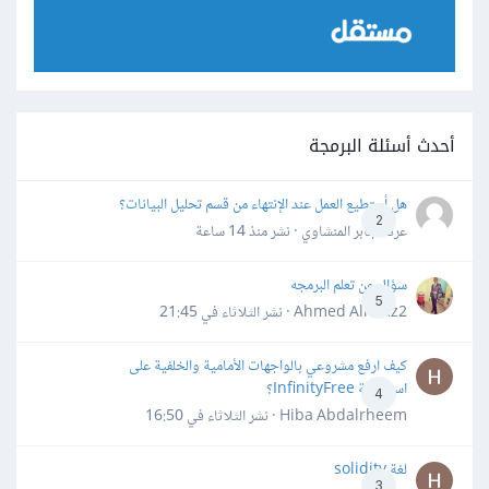
أحدث أسئلة البرمجة
هل أستطيع العمل عند الإنتهاء من قسم تحليل البيانات؟
2
عرفه جابر المنشاوي · نشر
منذ 14 ساعة
سؤال عن تعلم البرمجه
5
Ahmed Alhafiz2 · نشر
الثلاثاء في 21:45
كيف ارفع مشروعي بالواجهات الأمامية والخلفية على
استضافة InfinityFree؟
4
Hiba Abdalrheem · نشر
الثلاثاء في 16:50
لغة solidity
3