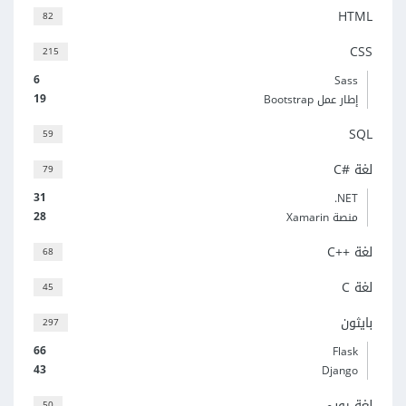
HTML
82
CSS
215
6
Sass
19
إطار عمل Bootstrap
SQL
59
لغة C#‎
79
31
‎.NET
28
منصة Xamarin
لغة C++‎
68
لغة C
45
بايثون
297
66
Flask
43
Django
لغة روبي
50