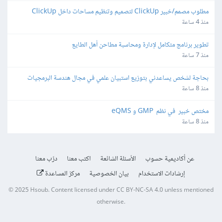
مطلوب مصمم/خبير ClickUp لتصميم وتنظيم مساحات داخل ClickUp
منذ 4 ساعة
تطوير برنامج متكامل لإدارة ومحاسبة مطاحن أهل الطايع
منذ 7 ساعة
بحاجة لشخص يساعدني بتوزيع استبيان علمي في مجال هندسة البرمجيات
منذ 8 ساعة
مختص خبير  في نظم  GMP و eQMS
منذ 8 ساعة
عن أكاديمية حسوب
الأسئلة الشائعة
اكتب معنا
درّب معنا
إرشادات الاستخدام
بيان الخصوصية
مركز المساعدة
© 2025
Hsoub
.
Content licensed under
CC BY-NC-SA 4.0
unless mentioned
otherwise.