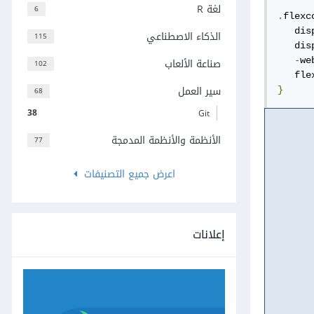
لغة R
6
.
flexc
   dis
الذكاء الاصطناعي
115
   dis
صناعة الألعاب
-
we
102
   fle
سير العمل
68
}
38
Git
الأنظمة والأنظمة المدمجة
77
اعرض جميع التصنيفات
إعلانات