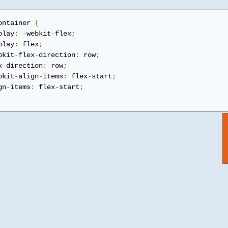
ontainer 
{
play
:
-
webkit
-
flex
;
play
:
 flex
;
bkit
-
flex
-
direction
:
 row
;
x
-
direction
:
 row
;
bkit
-
align
-
items
:
 flex
-
start
;
gn
-
items
:
 flex
-
start
;