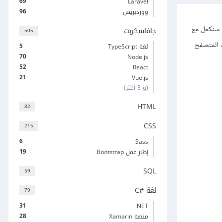
69
Laravel
96
ووردبريس
ي CSS3، وفي هذا المقال سنكمل مع
جافاسكربت
505
ث المتصفح
5
لغة TypeScript
70
Node.js
52
React
21
Vue.js
(و 3 أكثر)
HTML
82
CSS
215
6
Sass
19
إطار عمل Bootstrap
SQL
59
لغة C#‎
79
31
‎.NET
28
منصة Xamarin