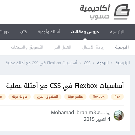
الرئيسية
دروس ومقالات
أسئلة وأجوبة
كتب
دورات
البرمجة
ريادة الأعمال
العمل الحر
التسويق والمبيعات
ا
الرئيسية
البرمجة
CSS
أساسيات Flexbox في CSS مع أمثلة عملية
أساسيات Flexbox في CSS مع أمثلة عملية
flex
flexbox
عناصر مرنة
الصندوق المرن
حاوية مرنة
er
بواسطة Mohamad Ibrahim3
4 أكتوبر 2015