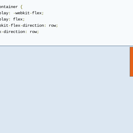
ontainer 
{
play
:
-
webkit
-
flex
;
play
:
 flex
;
bkit
-
flex
-
direction
:
 row
;
x
-
direction
:
 row
;