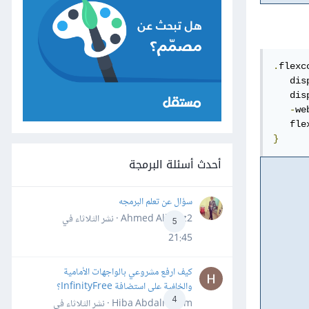
.
flexc
   dis
   dis
-
we
   fle
}
أحدث أسئلة البرمجة
سؤال عن تعلم البرمجه
Ahmed Alhafiz2 · نشر
الثلاثاء في
5
21:45
كيف ارفع مشروعي بالواجهات الأمامية
والخلفية على استضافة InfinityFree؟
4
Hiba Abdalrheem · نشر
الثلاثاء في