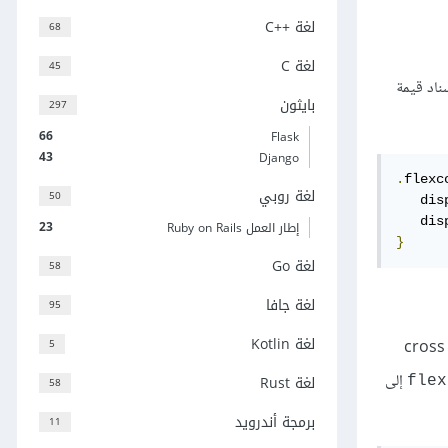
لغة C++‎
68
لغة C
45
 المرنة flex container، وذلك من خلال إسناد قيمة
بايثون
297
66
Flask
43
Django
.
flexc
لغة روبي
50
   dis
   dis
23
إطار العمل Ruby on Rails
}
لغة Go
58
لغة جافا
95
لغة Kotlin
5
عناصر الصندوق المرن ما هي إلا أبناء (عناصر فرعية) من الحاوية المرنة flex container، وتتموضع على طول محور رئيسي main axis ومحور جانبي cross
إلى
لغة Rust
58
برمجة أندرويد
11