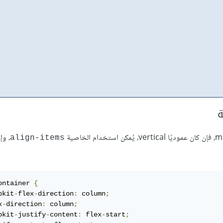
، وإ
align-items
ontainer 
{
bkit
-
flex
-
direction
:
 column
;
x
-
direction
:
 column
;
bkit
-
justify
-
content
:
 flex
-
start
;