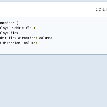
ontainer 
{
play
:
-
webkit
-
flex
;
play
:
 flex
;
bkit
-
flex
-
direction
:
 column
;
x
-
direction
:
 column
;