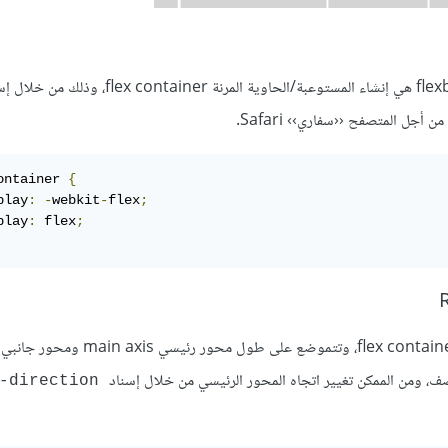
إن الخطوة الأولى في هيكلة أجزاء الصفحة باستخدام الصندوق المرن flexbox هي إنشاء المستوعبة/الحاوية
من أجل المتصفح ‹‹سفاري›› Safari.
ontainer 
{
play
:
-
webkit
-
flex
;
play
:
 flex
;
flex-direction