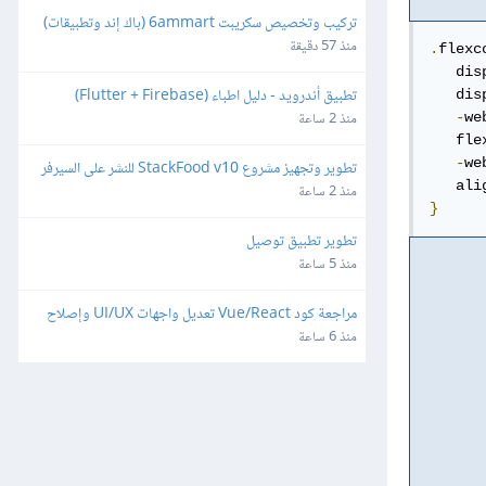
تركيب وتخصيص سكريبت 6ammart (باك إند وتطبيقات) 
ورفعه على السيرفر والمتجر
منذ 57 دقيقة
.
flexc
   dis
تطبيق أندرويد - دليل اطباء (Flutter + Firebase)
   dis
منذ 2 ساعة
-
we
   fle
-
we
تطوير وتجهيز مشروع StackFood v10 للنشر على السيرفر 
   ali
والمتاجر
منذ 2 ساعة
}
تطوير تطبيق توصيل
منذ 5 ساعة
مراجعة كود Vue/React تعديل واجهات UI/UX وإصلاح 
ثغرات
منذ 6 ساعة