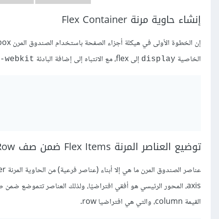
إنشاء حاوية مرنة Flex Container
الخاصية
إلى flex، مع الانتباه إلى إضافة البادئة
webkit-
display
توضيع العناصر المرنة Flex Items ضمن صف Row
axis، المحور الرئيسي هو أفقي افتراضيًا، ولذلك العناصر تتموضع ضمن صف، ومن الممكن تغيير اتجاه المحور الرئيسي من خلال إسناد
القيمة column، والتي هي افتراضيا row.