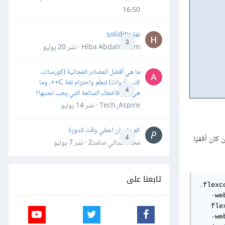
16:50
لغة solidity
3
Hiba Abdalrheem · نشر
20 يوليو
ما هي أفضل المصادر المجانية (كورسات،
كتب، أدوات) لتعلّم واحترام لغة C++، وما
4
هي أهم الأخطاء الشائعة التي يجب تجنبها؟
Tech_Aspire · نشر
14 يوليو
كم علي ان اعطي وقت للدورة
ن كان أفقيًا
4
محمد سداتي صامد2 · نشر
7 يوليو
تابعنا على
.
flexc
-
we
   fle
-
we