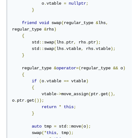
            o
.
vtable 
=
nullptr
;
}
friend
void
 swap
(
regular_type 
&
lhs
,
regular_type 
&
rhs
)
{
        std
::
swap
(
lhs
.
ptr
,
 rhs
.
ptr
);
        std
::
swap
(
lhs
.
vtable
,
 rhs
.
vtable
);
}
    regular_type 
&
operator
=(
regular_type 
&&
 o
)
{
if
(
o
.
vtable 
==
 vtable
)
{
            vtable
->
move_assign
(
ptr
.
get
(),
o
.
ptr
.
get
());
return
*
this
;
}
auto
 tmp 
=
 std
::
move
(
o
);
        swap
(*
this
,
 tmp
);