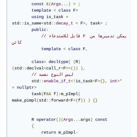
const
&(
Args
...)
>
;
template
<
class
 F
>
using
 is_task 
=
std
::
is_same
<
std
::
decay_t
<
 F
>,
 task
>
;
public
:
// قابل للاستدعاء F يمكن تدميرها من 
كائن 
template
<
class
 F
,
class
=
decltype
(
(
R
)
(
std
::
declval
<
call_r
<
F
>>())
),
// ليس النوع نفسه
        std
::
enable_if_t
<!
is_task
<
F
>{},
int
>*
=
nullptr
>
        task
(
F
&&
 f
):
m_pImpl
(
make_pimpl
(
std
::
forward
<
F
>(
f
))
)
{}
        R 
operator
()(
Args
...
args
)
const
{
return
 m_pImpl
-