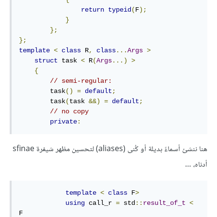
return
typeid
(
F
);
}
};
};
template
<
class
 R
,
class
...
Args
>
struct
 task 
<
 R
(
Args
...)
>
{
// semi-regular:
        task
()
=
default
;
        task
(
task 
&&)
=
default
;
// no copy
private
:
هنا ننشئ أسماءً بديلة أو كُنى (aliases) لتحسين مظهر شيفرة sfinae
أدناه، …
template
<
class
 F
>
using
 call_r 
=
 std
::
result_of_t
<
F
