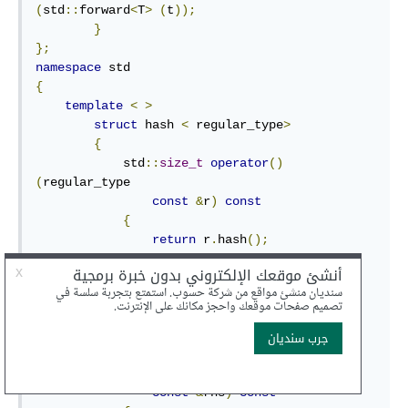
(
std
::
forward
<
T
>
(
t
));
}
};
namespace
{
template
<
>
struct
 hash 
<
 regular_type
>
{
            std
::
size_t
operator
()
(
regular_type

const
&
r
)
const
{
return
 r
.
hash
();
}
};
template
<
>
struct
 less 
<
 regular_type
>
{
bool
operator
()(
regular_type

const
&
lhs
,
 regular_type

const
&
rhs
)
const