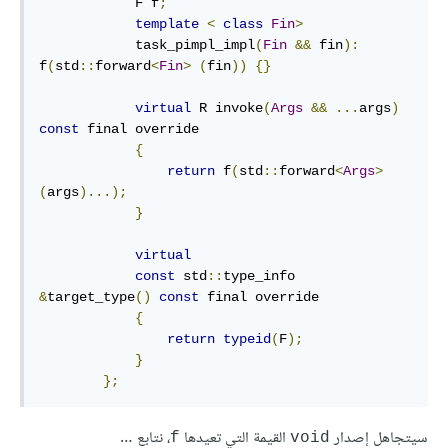
            F f
;
template
<
class
Fin
>
            task_pimpl_impl
(
Fin
&&
 fin
):
f
(
std
::
forward
<
Fin
>
(
fin
))
{}
virtual
 R invoke
(
Args
&&
...
args
)
const
 final override

{
return
 f
(
std
::
forward
<
Args
>
(
args
)...);
}
virtual
const
 std
::
type_info 
&
target_type
()
const
 final override

{
return
typeid
(
F
);
}
};
سيتجاهل إصدار
القيمة التي تعيدها
، نتابع …
f
void