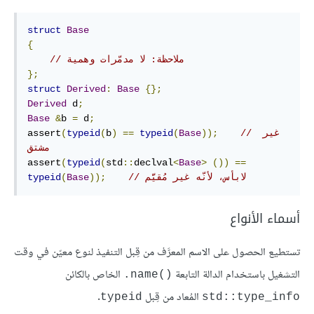
struct
Base
{
// ملاحظة: لا مدمّرات وهمية
};
struct
Derived
:
Base
{};
Derived
 d
;
Base
&
b 
=
 d
;
// غير 
));
Base
(
typeid
==
)
b
(
typeid
(
assert
مشتق
assert
(
typeid
(
std
::
declval
<
Base
>
())
==
// لابأس، لأنّه غير مُقيَّم
));
Base
(
typeid
أسماء الأنواع
تستطيع الحصول على الاسم المعرَّف من قِبل التنفيذ لنوع معيّن في وقت
التشغيل باستخدام الدالة التابعة
الخاص بالكائن
‎.name()‎
المُعاد من قِبل
.
‎typeid‎
‎std::type_info‎