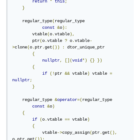
return
*
this
;
}
    regular_type
(
regular_type

const
&
o
):
        vtable
(
o
.
vtable
),
        ptr
(
o
.
vtable 
?
 o
.
vtable
-
>
clone
(
o
.
ptr
.
get
())
:
 dtor_unique_ptr

{
nullptr
,
[](
void
*)
{}
})
{
if
(!
ptr 
&&
 vtable
)
 vtable 
=
nullptr
;
}
    regular_type 
&
operator
=(
regular_type

const
&
o
)
{
if
(
o
.
vtable 
==
 vtable
)
{
            vtable
->
copy_assign
(
ptr
.
get
(),
o
.
ptr
.
get
());