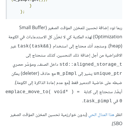
}
};
ربما تود إضافة تحسين للمخزن المؤقت الصغير (Small Buffer
Optimization) لهذه المكتبة كي لا تخزِّن كل الاستدعاءات في الكومة
(heap). وستجد أنك محتاج إلى استخدام
غير
‎task(task&&)‎
الافتراضية من أجل إضافة ذلك التحسين، كذلك ستحتاج إلى
داخل الصنف، ومؤشّر حصري
‎std::aligned_storage_t‎
يشير إلى
مع حاذف (deleter) يمكن
‎m_pImpl‎
‎unique_ptr‎
ضبطه على خاصّية التدمير فقط (مع عدم إعادة الذاكرة إلى الكومة).
أيضًا، ستحتاج إلى كتابة
emplace_move_to( void* ) = 
في
.
‎task_pimpl‎
0‎
انظر
هذا المثال الحي
(بدون خوارزمية تحسين المخزن المؤقت الصغير
SBO).