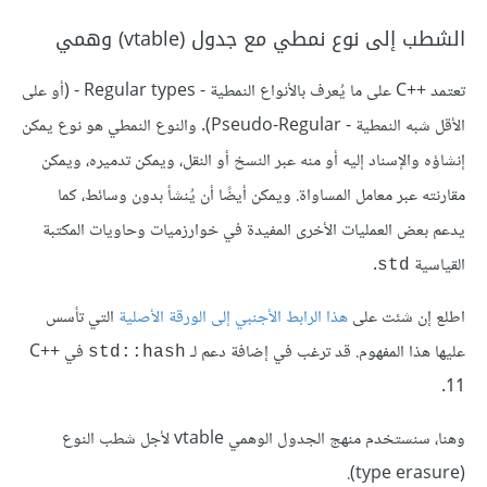
الشطب إلى نوع نمطي مع جدول (vtable) وهمي
تعتمد C++‎ على ما يُعرف بالأنواع النمطية - Regular types - (أو على
الأقل شبه النمطية - Pseudo-Regular). والنوع النمطي هو نوع يمكن
إنشاؤه والإسناد إليه أو منه عبر النسخ أو النقل، ويمكن تدميره، ويمكن
مقارنته عبر معامل المساواة. ويمكن أيضًا أن يُنشأ بدون وسائط، كما
يدعم بعض العمليات الأخرى المفيدة في خوارزميات وحاويات المكتبة
القياسية
.
‎std‎
اطلع إن شئت على
هذا الرابط الأجنبي إلى الورقة الأصلية
التي تأسس
عليها هذا المفهوم. قد ترغب في إضافة دعم لـ
في C++‎
‎std::hash‎
11.
وهنا، سنستخدم منهج الجدول الوهمي vtable لأجل شطب النوع
(type erasure).