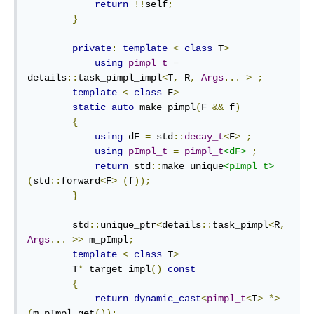
return
!!
self
;
}
private
:
template
<
class
 T
>
using
pimpl_t
=
details
::
task_pimpl_impl
<
T
,
 R
,
Args
...
>
;
template
<
class
 F
>
static
auto
 make_pimpl
(
F 
&&
 f
)
{
using
 dF 
=
 std
::
decay_t
<
F
>
;
using
pImpl_t
=
pimpl_t
<dF>
;
return
 std
::
make_unique
<pImpl_t>
(
std
::
forward
<
F
>
(
f
));
}
        std
::
unique_ptr
<
details
::
task_pimpl
<
R
,
Args
...
>>
 m_pImpl
;
template
<
class
 T
>
        T
*
 target_impl
()
const
{
return
dynamic_cast
<
pimpl_t
<
T
>
*>
(
m_pImpl
.
get
());