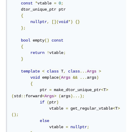
const
*
vtable 
=
0
;
    dtor_unique_ptr ptr

{
nullptr
,
[](
void
*)
{}
};
bool
 empty
()
const
{
return
!
vtable
;
}
template
<
class
 T
,
class
...
Args
>
void
 emplace
(
Args
&&
...
args
)
{
            ptr 
=
 make_dtor_unique_ptr
<
T
>
(
std
::
forward
<
Args
>
(
args
)...);
if
(
ptr
)
                vtable 
=
 get_regular_vtable
<
T
>
();
else
                vtable 
=
nullptr
;