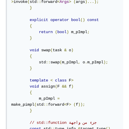
>
invoke
(
std
::
forward
<
Args
>
(
args
)...);
}
explicit
operator
bool
()
const
{
return
(
bool
)
 m_pImpl
;
}
void
 swap
(
task 
&
 o
)
{
            std
::
swap
(
m_pImpl
,
 o
.
m_pImpl
);
}
template
<
class
 F
>
void
 assign
(
F 
&&
 f
)
{
            m_pImpl 
=
make_pimpl
(
std
::
forward
<
F
>
(
f
));
}
// std::function جزء من واجهة
const
 std
::
type_info 
&
target_type
()