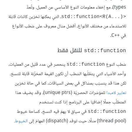
types)، مع إخفاء معلومات النوع الأساسي عن العميل. وتُعدُّ
، التي يمكنها تخزين كائنات قابلة
‎std::function<R(A...)>‎
للاستدعاء من مختلف الأنواع، أفضل مثال معروف على شطب الأنواع
في C++‎.
للنقل فقط
std::function
شطب النوع
ينحصر في عدد قليل من العمليات،
std::function
وأحد الأشياء التي يتطّلّبها الشطب أن تكون القيمة المخزّنة قابلة للنسخ.
لكن هذا قد يتسبّب بمشاكل في بعض السياقات، كما في حالة تخزين
تعابير لامبدا
للمؤشرات الحصريّة (unique ptrs)، وقد يضيف هذا
المتطلَّب حِملًا إضافيًا على البرنامج إذا كنت تستخدم
في سياق لا يهمّ فيه النسخ، كساحة خيوط
‎std::function‎
(thread pool) مثلًا، حيث توفد (dispatch) المهامّ إلى
الخيوط
.