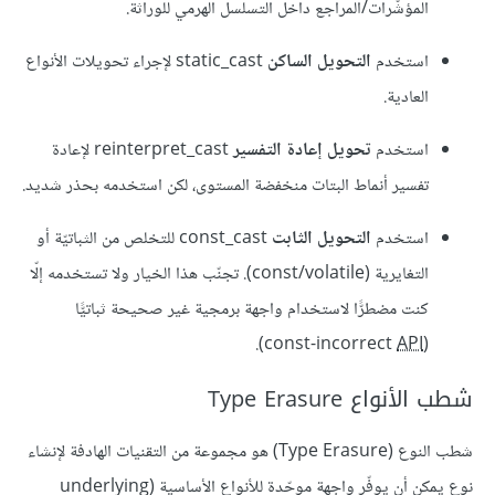
المؤشّرات/المراجع داخل التسلسل الهرمي للوراثة.
استخدم
التحويل الساكن
static_cast لإجراء تحويلات الأنواع
العادية.
استخدم
تحويل إعادة التفسير
reinterpret_cast لإعادة
تفسير أنماط البتات منخفضة المستوى، لكن استخدمه بحذر شديد.
استخدم
التحويل الثابت
const_cast للتخلص من الثباتيّة أو
التغايرية (const/volatile). تجنّب هذا الخيار ولا تستخدمه إلّا
كنت مضطرًّا لاستخدام واجهة برمجية غير صحيحة ثباتيًّا
).
API
(const-incorrect
شطب الأنواع Type Erasure
شطب النوع (Type Erasure) هو مجموعة من التقنيات الهادفة لإنشاء
نوع يمكن أن يوفّر واجهة موحّدة للأنواع الأساسية (underlying