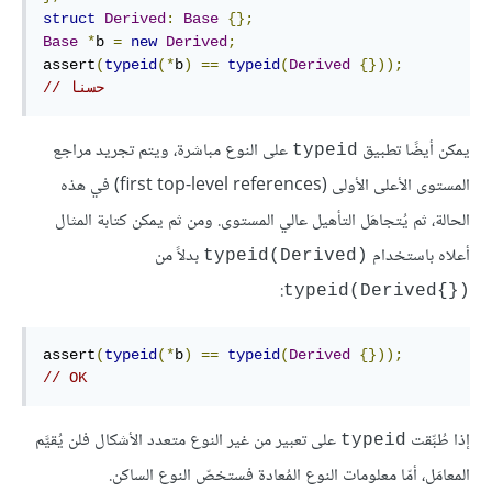
struct
Derived
:
Base
{};
Base
*
b 
=
new
Derived
;
assert
(
typeid
(*
b
)
==
typeid
(
Derived
{}));
// حسنا
يمكن أيضًا تطبيق
على النوع مباشرة، ويتم تجريد مراجع
‎typeid‎
المستوى الأعلى الأولى (first top-level references) في هذه
الحالة، ثم يُتجاهَل التأهيل عالي المستوى. ومن ثم يمكن كتابة المثال
أعلاه باستخدام
بدلاً من
‎typeid(Derived)‎
:
typeid(Derived{})‎
assert
(
typeid
(*
b
)
==
typeid
(
Derived
{}));
// OK
إذا طُبِّقت
على تعبير من غير النوع متعدد الأشكال فلن يُقيَّم
‎typeid‎
المعامَل، أمّا معلومات النوع المُعادة فستخصّ النوع الساكن.