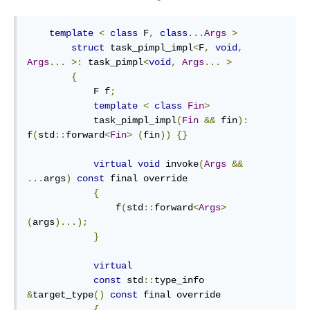
template
<
class
 F
,
class
...
Args
>
struct
 task_pimpl_impl
<
F
,
void
,
Args
...
>:
 task_pimpl
<
void
,
Args
...
>
{
            F f
;
template
<
class
Fin
>
            task_pimpl_impl
(
Fin
&&
 fin
):
f
(
std
::
forward
<
Fin
>
(
fin
))
{}
virtual
void
 invoke
(
Args
&&
...
args
)
const
 final override

{
                f
(
std
::
forward
<
Args
>
(
args
)...);
}
virtual
const
 std
::
type_info 
&
target_type
()
const
 final override

{