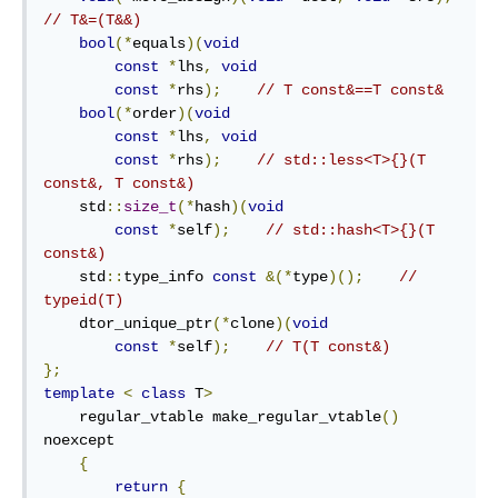
// T&=(T&&)
bool
(*
equals
)(
void
const
*
lhs
,
void
const
*
rhs
);
// T const&==T const&
bool
(*
order
)(
void
const
*
lhs
,
void
const
*
rhs
);
// std::less<T>{}(T 
const&, T const&)
    std
::
size_t
(*
hash
)(
void
const
*
self
);
// std::hash<T>{}(T 
const&)
    std
::
type_info 
const
&(*
type
)();
// 
typeid(T)
    dtor_unique_ptr
(*
clone
)(
void
const
*
self
);
// T(T const&)
};
template
<
class
 T
>
    regular_vtable make_regular_vtable
()
noexcept

{
return
{