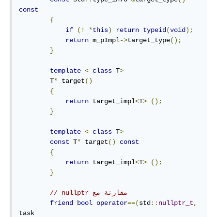
const
{
if
(!
*
this
)
return
typeid
(
void
);
return
 m_pImpl
->
target_type
();
}
template
<
class
 T
>
        T
*
 target
()
{
return
 target_impl
<
T
>
();
}
template
<
class
 T
>
const
 T
*
 target
()
const
{
return
 target_impl
<
T
>
();
}
// nullptr مقارنة مع
friend
bool
operator
==(
std
::
nullptr_t
,
task
