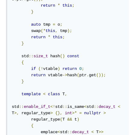
return
*
this
;
}
auto
 tmp 
=
 o
;
        swap
(*
this
,
 tmp
);
return
*
this
;
}
    std
::
size_t
 hash
()
const
{
if
(!
vtable
)
return
0
;
return
 vtable
->
hash
(
ptr
.
get
());
}
template
<
class
 T
,
std
::
enable_if_t
<!
std
::
is_same
<
std
::
decay_t
<
T
>,
 regular_type
>
{},
int
>*
=
nullptr
>
        regular_type
(
T 
&&
 t
)
{
            emplace
<
std
::
decay_t
<
 T
>>