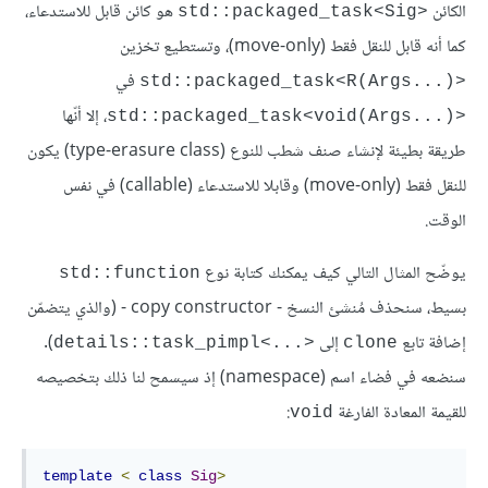
الكائن
هو كائن قابل للاستدعاء،
‎std::packaged_task<Sig>‎
كما أنه قابل للنقل فقط (move-only)، وتستطيع تخزين
في
std::packaged_task<R(Args...)>‎
، إلا أنّها
std::packaged_task<void(Args...)>‎
طريقة بطيئة لإنشاء صنف شطب للنوع (type-erasure class) يكون
للنقل فقط (move-only) وقابلا للاستدعاء (callable) في نفس
الوقت.
يوضّح المثال التالي كيف يمكنك كتابة نوع
‎std::function‎
بسيط، سنحذف مُنشئ النسخ - copy constructor - (والذي يتضمّن
إضافة تابع
إلى
).
‎details::task_pimpl<...>‎
‎clone‎
سنضعه في فضاء اسم (namespace) إذ سيسمح لنا ذلك بتخصيصه
للقيمة المعادة الفارغة
:
void
template
<
class
Sig
>