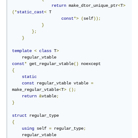
return
 make_dtor_unique_ptr
<
T
>
(*
static_cast
<
 T

const
*>
(
self
));
}
};
}
template
<
class
 T
>
const
*
 get_regular_vtable
()
{
static
const
 regular_vtable vtable 
=
make_regular_vtable
<
T
>
();
return
&
vtable
;
}
struct
{
using
 self 
=
 regular_type
;
    regular_vtable
