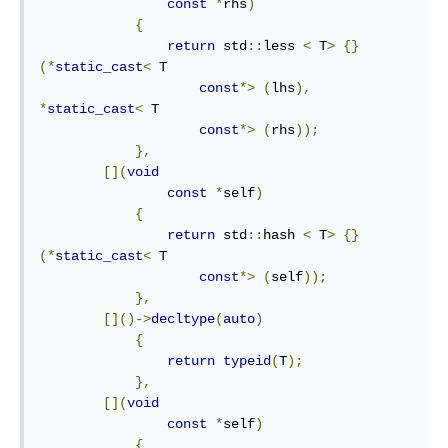
const
*
rhs
)
{
return
 std
::
less 
<
 T
>
{}
(*
static_cast
<
 T

const
*>
(
lhs
),
*
static_cast
<
 T

const
*>
(
rhs
));
},
[](
void
const
*
self
)
{
return
 std
::
hash 
<
 T
>
{}
(*
static_cast
<
 T

const
*>
(
self
));
},
[]()->
decltype
(
auto
)
{
return
typeid
(
T
);
},
[](
void
const
*
self
)
{