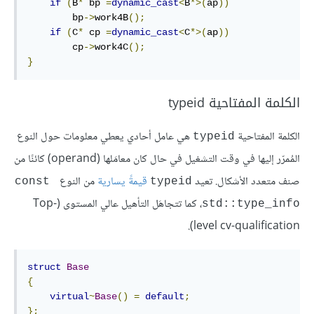
if
(
B
*
 bp 
=
dynamic_cast
<
B
*>(
ap
))
        bp
->
work4B
();
if
(
C
*
 cp 
=
dynamic_cast
<
C
*>(
ap
))
        cp
->
work4C
();
}
الكلمة المفتاحية typeid
الكلمة المفتاحية
هي عامل أحادي يعطي معلومات حول النوع
‎typeid‎
المُمرّر إليها في وقت التشغيل في حال كان معامَلها (operand) كائنًا من
صنف متعدد الأشكال. تعيد
قيمةً يسارية
من النوع
‎const 
‎typeid‎
، كما تتجاهَل التأهيل عالي المستوى (Top-
std::type_info‎
level cv-qualiﬁcation).
struct
Base
{
virtual
~
Base
()
=
default
;
};