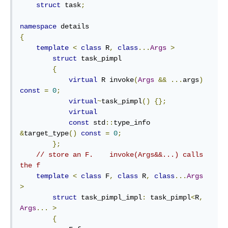
struct
 task
;
namespace
{
template
<
class
 R
,
class
...
Args
>
struct
 task_pimpl

{
virtual
 R invoke
(
Args
&&
...
args
)
const
=
0
;
virtual
~
task_pimpl
()
{};
virtual
const
 std
::
type_info 
&
target_type
()
const
=
0
;
};
// store an F.    invoke(Args&&...) calls 
the f
template
<
class
 F
,
class
 R
,
class
...
Args
>
struct
 task_pimpl_impl
:
 task_pimpl
<
R
,
Args
...
>
{