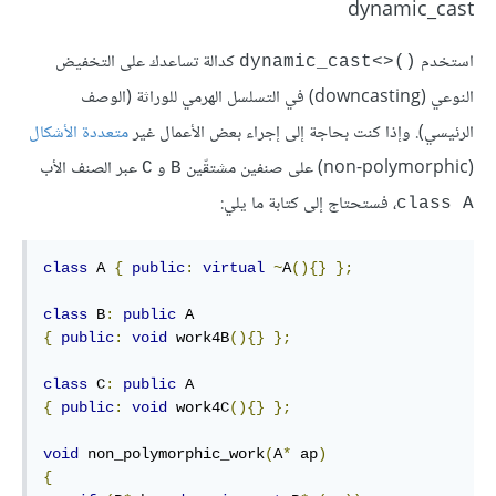
dynamic_cast
استخدم
كدالة تساعدك على التخفيض
‎dynamic_cast<>()‎
النوعي (downcasting) في التسلسل الهرمي للوراثة (الوصف
الرئيسي). وإذا كنت بحاجة إلى إجراء بعض الأعمال غير
متعددة الأشكال
(non-polymorphic) على صنفين مشتقّين
و
عبر الصنف الأب
‎C‎
‎B‎
، فستحتاج إلى كتابة ما يلي:
‎class A‎
class
 A 
{
public
:
virtual
~
A
(){}
};
class
 B
:
public
{
public
:
void
 work4B
(){}
};
class
 C
:
public
{
public
:
void
 work4C
(){}
};
void
 non_polymorphic_work
(
A
*
 ap
)
{