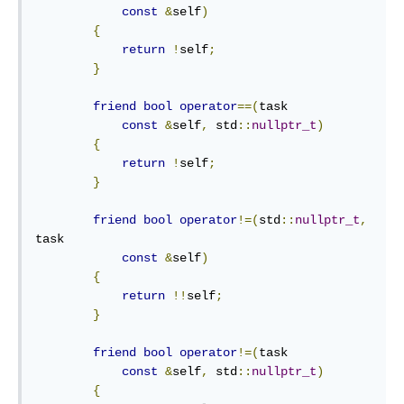
const
&
self
)
{
return
!
self
;
}
friend
bool
operator
==(
task

const
&
self
,
 std
::
nullptr_t
)
{
return
!
self
;
}
friend
bool
operator
!=(
std
::
nullptr_t
,
task

const
&
self
)
{
return
!!
self
;
}
friend
bool
operator
!=(
task

const
&
self
,
 std
::
nullptr_t
)
{