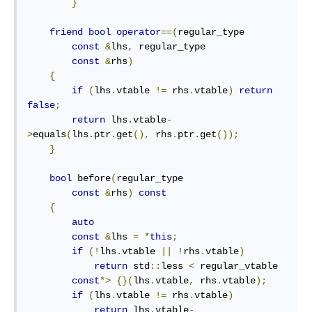
}
friend
bool
operator
==(
regular_type

const
&
lhs
,
 regular_type

const
&
rhs
)
{
if
(
lhs
.
vtable 
!=
 rhs
.
vtable
)
return
false
;
return
 lhs
.
vtable
-
>
equals
(
lhs
.
ptr
.
get
(),
 rhs
.
ptr
.
get
());
}
bool
 before
(
regular_type

const
&
rhs
)
const
{
auto
const
&
lhs 
=
*
this
;
if
(!
lhs
.
vtable 
||
!
rhs
.
vtable
)
return
 std
::
less 
<
 regular_vtable

const
*>
{}(
lhs
.
vtable
,
 rhs
.
vtable
);
if
(
lhs
.
vtable 
!=
 rhs
.
vtable
)
return
 lhs
.
vtable
-