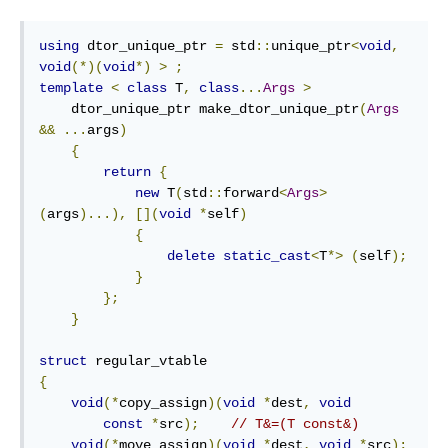
using
 dtor_unique_ptr 
=
 std
::
unique_ptr
<
void
,
void
(*)(
void
*)
>
;
template
<
class
 T
,
class
...
Args
>
    dtor_unique_ptr make_dtor_unique_ptr
(
Args
&&
...
args
)
{
return
{
new
 T
(
std
::
forward
<
Args
>
(
args
)...),
[](
void
*
self
)
{
delete
static_cast
<
T
*>
(
self
);
}
};
}
struct
{
void
(*
copy_assign
)(
void
*
dest
,
void
const
*
src
);
// T&=(T const&)
void
(*
move_assign
)(
void
*
dest
,
void
*
src
);