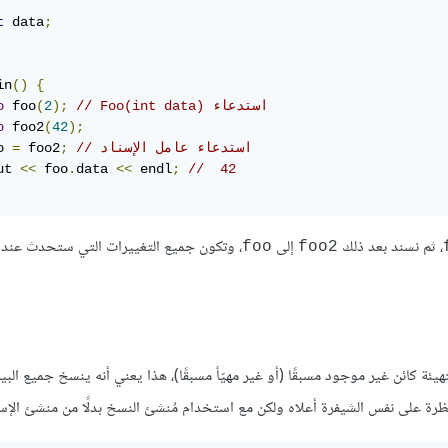
t
 data
;
in
()
{
// Foo(int data) استدعاء
);
2
(
 foo
o
o
 foo2
(
42
);
// استدعاء عامل الإسناد
;
 foo2
=
o 
ut 
<<
 foo
.
data 
<<
 endl
;
//  42
، ثم نسند بعد ذلك
إلى
، وتكون جميع التغييرات التي ستحدث عند 
‎foo‎
‎foo2‎
يئة كائن غير موجود مسبقًا (أو غير مهيّأ مسبقًا)، هذا يعني أنه ينسخ جميع البي
قي نظرة على نفس الشيفرة أعلاه ولكن مع استخدام مُنشئ النسخ بدلًا من منشئ الإسن