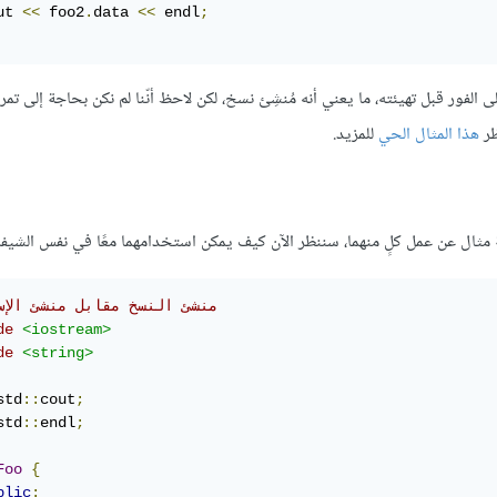
ut 
<<
 foo2
.
data 
<<
 endl
;
لى الفور قبل تهيئته، ما يعني أنه مُنشِئ نسخ، لكن لاحظ أنّنا لم نكن بحاجة إلى تمر
ظر
هذا المثال الحي
للمزيد.
مثال عن عمل كلٍ منهما، سننظر الآن كيف يمكن استخدامهما معًا في نفس الشيفر
// منشئ النسخ مقابل منشئ الإ
de
<iostream>
de
<string>
std
::
cout
;
std
::
endl
;
Foo
{
blic
: