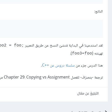
الناتج:
لقد استدعينا في البداية مُنشئ النسخ عن طريق التعبير
oo2 = foo;‎
تهيئته (
).
‎foo3=foo‎
هذا الدرس جزء من
سلسلة دروس عن C++‎
.
ترجمة -بتصرّف- للفصل Chapter 29: Copying vs Assignment من كتاب
التبليغ عن مقال