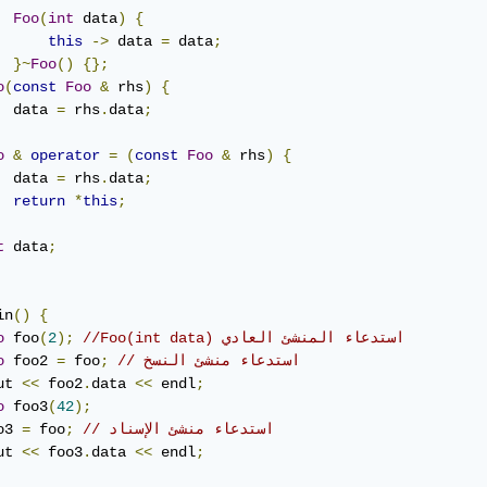
Foo
(
int
 data
)
{
this
->
 data 
=
 data
;
}~
Foo
()
{};
o
(
const
Foo
&
 rhs
)
{
  data 
=
 rhs
.
data
;
o
&
operator
=
(
const
Foo
&
 rhs
)
{
  data 
=
 rhs
.
data
;
return
*
this
;
t
 data
;
in
()
{
//Foo(int data) استدعاء المنشئ العادي
);
2
(
 foo
o
// استدعاء منشئ النسخ
;
 foo
=
 foo2 
o
ut 
<<
 foo2
.
data 
<<
 endl
;
o
 foo3
(
42
);
// استدعاء منشئ الإسناد
;
 foo
=
o3 
ut 
<<
 foo3
.
data 
<<
 endl
;