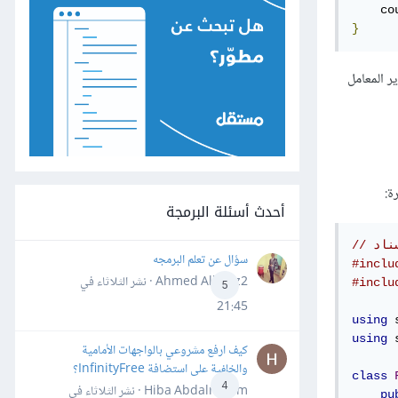
    co
}
ير المعامل
ة:
أحدث أسئلة البرمجة
سناد
سؤال عن تعلم البرمجه
#inclu
Ahmed Alhafiz2 · نشر
الثلاثاء في
#inclu
5
21:45
using
 
using
 
كيف ارفع مشروعي بالواجهات الأمامية
والخلفية على استضافة InfinityFree؟
class
4
Hiba Abdalrheem · نشر
الثلاثاء في
pu