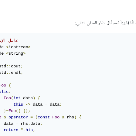
مُهيّأ مُسبقًا). انظر المثال التالي:
// عامل الإ
de 
<
iostream
>
de 
<
string
>
std
::
cout
;
std
::
endl
;
Foo
{
blic
:
Foo
(
int
 data
)
{
this
->
 data 
=
 data
;
}~
Foo
()
{};
o
&
operator
=
(
const
Foo
&
 rhs
)
{
  data 
=
 rhs
.
data
;
return
*
this
;