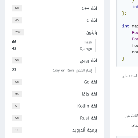
}
لغة C++‎
in
68
};
لغة C
45
int
 ma
بايثون
297
Fo
Fo
66
Flask
    fo
43
Django
    co
}
لغة روبي
50
23
إطار العمل Ruby on Rails
استدعاء
لغة Go
58
لغة جافا
95
لغة Kotlin
5
انات من
لغة Rust
58
اد:
برمجة أندرويد
11