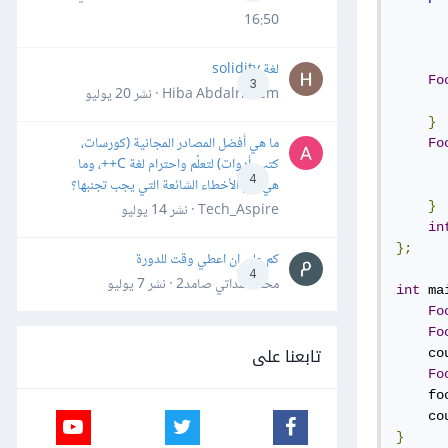
16:50
لغة solidity
Fo
3
Hiba Abdalrheem · نشر
20 يوليو
      
}
ما هي أفضل المصادر المجانية (كورسات،
Fo
كتب، أدوات) لتعلّم واحترام لغة C++، وما
      
4
هي أهم الأخطاء الشائعة التي يجب تجنبها؟
}
Tech_Aspire · نشر
14 يوليو
in
};
كم علي ان اعطي وقت للدورة
4
محمد سداتي صامد2 · نشر
7 يوليو
int
 ma
Fo
Fo
تابعنا على
    co
Fo
    fo
    co
}