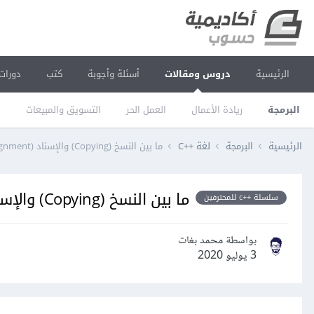
الرئيسية
دروس ومقالات
أسئلة وأجوبة
كتب
دورات
البرمجة
ريادة الأعمال
العمل الحر
التسويق والمبيعات
ا
الرئيسية
البرمجة
لغة C++‎
ما بين النسخ (Copying) والإسناد (Assignment) في Cpp
ما بين النسخ (Copying) والإسناد (Assignment) في Cpp
سلسلة ++c للمحترفين
بواسطة محمد بغات
3 يوليو 2020