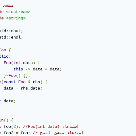
//منشئ النسخ     
de
<iostream>
de
<string>
std
::
cout
;
std
::
endl
;
Foo
{
blic
:
Foo
(
int
 data
)
{
this
->
 data 
=
 data
;
}~
Foo
()
{};
o
(
const
Foo
&
 rhs
)
{
  data 
=
 rhs
.
data
;
t
 data
;
in
()
{
//Foo(int data) استدعاء
);
2
(
 foo
o
// استدعاء منشئ النسخ
;
 foo
=
 foo2 
o