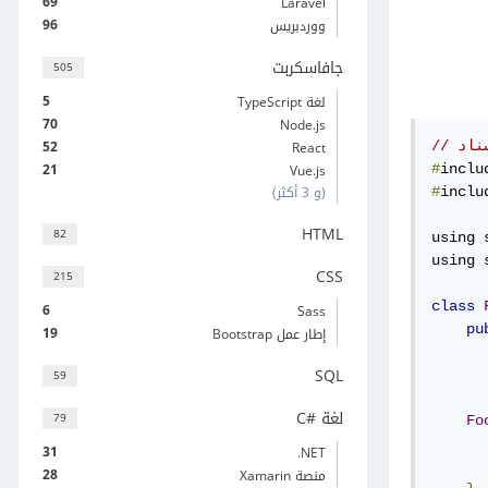
69
Laravel
96
ووردبريس
جافاسكربت
505
5
لغة TypeScript
70
Node.js
52
React
سناد
21
Vue.js
#
inclu
(و 3 أكثر)
#
inclu
HTML
82
using 
using 
CSS
215
class
6
Sass
pu
19
إطار عمل Bootstrap
SQL
59
لغة C#‎
79
Fo
      
31
‎.NET
28
منصة Xamarin