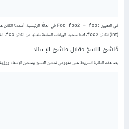
في التعبير
في الدالّة الرئيسية، أسندنا الكائن ع
‎Foo foo2 = foo;‎
(int) للكائن
، لأننا سحبنا البيانات السابقة تلقائيًا من الكائن
. ان
foo
‎foo2‎
مُنشئ النسخ مقابل منشئ الإسناد
بعد هذه النظرة السريعة على مفهومي مُنشئ النسخ ومنشئ الإسناد ورؤية 