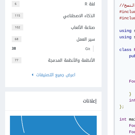
لغة R
6
#inclu
الذكاء الاصطناعي
115
#inclu
صناعة الألعاب
102
using
 
using
 
سير العمل
68
38
Git
class
pu
الأنظمة والأنظمة المدمجة
77
اعرض جميع التصنيفات
Fo
      
}
إعلانات
in
};
int
 ma
Fo
Fo