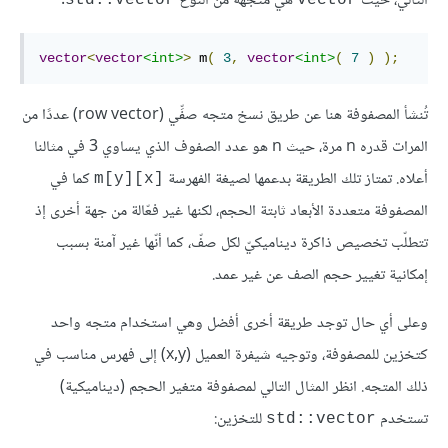
التالي، حيث
هي متجهة من النوع
.
std::vector
vector
vector
<
vector
<int>
>
 m
(
3
,
vector
<int>
(
7
)
);
تُنشأ المصفوفة هنا عن طريق نسخ متجه صفِّي (row vector) عددًا من
المرات قدره n مرة، حيث n هو عدد الصفوف الذي يساوي 3 في مثالنا
أعلاه. تمتاز تلك الطريقة بدعمها لصيغة الفهرسة
‎ كما في
m[y][x]
المصفوفة متعددة الأبعاد ثابتة الحجم، لكنها غير فعّالة من جهة أخرى إذ
تتطلّب تخصيص ذاكرة ديناميكيّ لكل صفّ، كما أنّها غير آمنة بسبب
إمكانية تغيير حجم الصف عن غير عمد.
وعلى أي حال توجد طريقة أخرى أفضل وهي استخدام متجه واحد
كتخزين للمصفوفة، وتوجيه شيفرة العميل (x,y) إلى فهرس مناسب في
ذلك المتجه. انظر المثال التالي لمصفوفة متغير الحجم (ديناميكية)
تستخدم
للتخزين:
std::vector