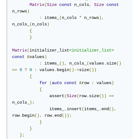
Matrix
(
Size
const
 n_cols
,
Size
const
n_rows
)
:
 items_
(
n_cols 
*
 n_rows
),
n_cols_
(
n_cols
)
{
}
Matrix
(
initializer_list
<initializer_list>
const
&
values
)
:
 items_
(),
 n_cols_
(
values
.
size
()
==
0
?
0
:
 values
.
begin
()->
size
())
{
for
(
auto
const
&
row 
:
 values
)
{
               assert
(
Size
(
row
.
size
())
==
n_cols_
);
               items_
.
insert
(
items_
.
end
(),
row
.
begin
(),
 row
.
end
());
}
}
};