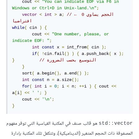
    cout 
<<
"You can indicate EOF via F6 in 
Windows or Ctrl+D in Unix-land.\n"
;
// ← الحجم يساوي 0 
;
 a
>
int
<
vector
افتراضيا
while
(
 cin 
)
{
        cout 
<<
"One number, please, or 
indicate EOF: "
;
int
const
 x 
=
 int_from
(
 cin 
);
if
(
!
cin
.
fail
()
)
{
 a
.
push_back
(
 x 
);
// التوسيع بحسب الضرورة
}
}
    sort
(
 a
.
begin
(),
 a
.
end
()
);
int
const
 n 
=
 a
.
size
();
for
(
int
 i 
=
0
;
 i 
<
 n
;
++
i 
)
{
 cout 
<<
a
[
i
]
<<
' '
;
}
    cout 
<<
'\n'
;
}
هو قالب صنف في المكتبة القياسية التي توفر مفهوم
std::vector
المصفوفة ذات الحجم المتغير (الديناميكية)، وتتكفل تلك المكتبة بإدارة