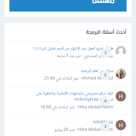
أحدث أسئلة البرمجة
هل أستطيع العمل عند الإنتهاء من قسم تحليل البيانات؟
2
عرفه جابر المنشاوي · نشر
منذ 3 ساعة
سؤال عن تعلم البرمجه
5
Ahmed Alhafiz2 · نشر
الثلاثاء في 21:45
كيف ارفع مشروعي بالواجهات الأمامية والخلفية على
استضافة InfinityFree؟
4
Hiba Abdalrheem · نشر
الثلاثاء في 16:50
لغة solidity
3
Hiba Abdalrheem · نشر
20 يوليو