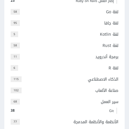
23
إطار العمل Ruby on Rails
لغة Go
58
لغة جافا
95
لغة Kotlin
5
لغة Rust
58
برمجة أندرويد
11
لغة R
6
الذكاء الاصطناعي
115
صناعة الألعاب
102
سير العمل
68
38
Git
الأنظمة والأنظمة المدمجة
77