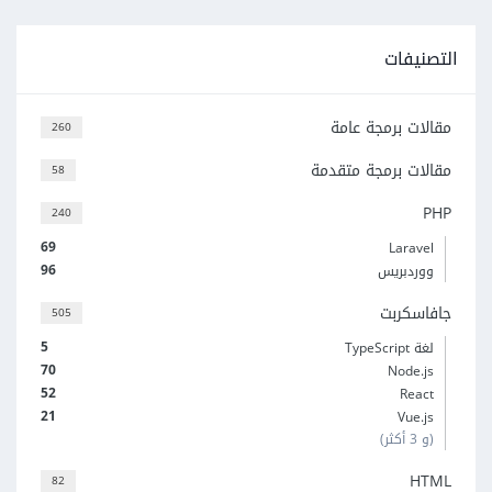
التصنيفات
مقالات برمجة عامة
260
مقالات برمجة متقدمة
58
PHP
240
69
Laravel
96
ووردبريس
جافاسكربت
505
5
لغة TypeScript
70
Node.js
52
React
21
Vue.js
(و 3 أكثر)
HTML
82