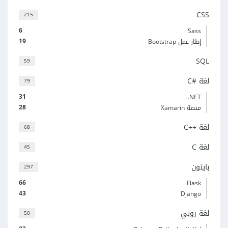
CSS
215
6
Sass
19
إطار عمل Bootstrap
SQL
59
لغة C#‎
79
31
‎.NET
28
منصة Xamarin
لغة C++‎
68
لغة C
45
بايثون
297
66
Flask
43
Django
لغة روبي
50