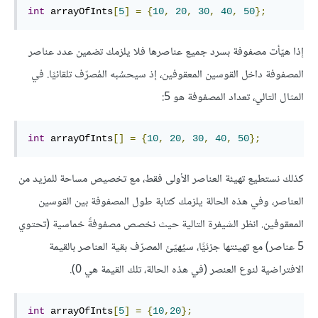
int
 arrayOfInts
[
5
]
=
{
10
,
20
,
30
,
40
,
50
};
إذا هيّأت مصفوفة بسرد جميع عناصرها فلا يلزمك تضمين عدد عناصر
المصفوفة داخل القوسين المعقوفين، إذ سيحسُبه المُصرّف تلقائيًا. في
المثال التالي، تعداد المصفوفة هو 5:
int
 arrayOfInts
[]
=
{
10
,
20
,
30
,
40
,
50
};
كذلك نستطيع تهيئة العناصر الأولى فقط، مع تخصيص مساحة للمزيد من
العناصر، وفي هذه الحالة يلزمك كتابة طول المصفوفة بين القوسين
المعقوفين. انظر الشيفرة التالية حيث نخصص مصفوفةً خماسية (تحتوي
5 عناصر) مع تهيئتها جزئيًّا، سيُهيّئ المصرّف بقية العناصر بالقيمة
الافتراضية لنوع العنصر (في هذه الحالة، تلك القيمة هي 0).
int
 arrayOfInts
[
5
]
=
{
10
,
20
};