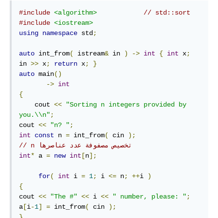
#include
<algorithm>
// std::sort
#include
<iostream>
using
namespace
 std
;
auto
 int_from
(
 istream
&
 in 
)
->
int
{
int
 x
;
in 
>>
 x
;
return
 x
;
}
auto
 main
()
->
int
{
    cout 
<<
"Sorting n integers provided by 
you.\\n"
;
cout 
<<
"n? "
;
int
const
 n 
=
 int_from
(
 cin 
);
// n تخصيص مصفوفة عدد عناصرها 
int
*
 a 
=
new
int
[
n
];
for
(
int
 i 
=
1
;
 i 
<=
 n
;
++
i 
)
{
cout 
<<
"The #"
<<
 i 
<<
" number, please: "
;
a
[
i
-
1
]
=
 int_from
(
 cin 
);
}