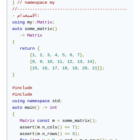
}
// namespace my
//--------------------------------------------
- الاستخدام:
using
 my
::
Matrix
;
auto
 some_matrix
()
->
Matrix
{
return
{
{
1
,
2
,
3
,
4
,
5
,
6
,
7
},
{
8
,
9
,
10
,
11
,
12
,
13
,
14
},
{
15
,
16
,
17
,
18
,
19
,
20
,
21
}};
}
#include
#include
using
namespace
 std
;
auto
 main
()
->
int
{
Matrix
const
 m 
=
 some_matrix
();
   assert
(
m
.
n_cols
()
==
7
);
   assert
(
m
.
n_rows
()
==
3
);