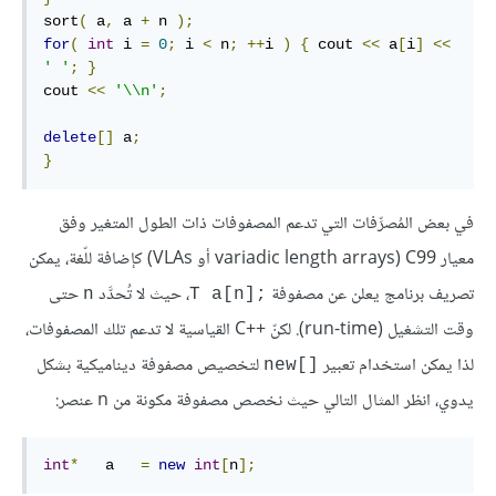
sort
(
 a
,
 a 
+
 n 
);
for
(
int
 i 
=
0
;
 i 
<
 n
;
++
i 
)
{
 cout 
<<
 a
[
i
]
<<
' '
;
}
cout 
<<
'\\n'
;
delete
[]
 a
;
}
في بعض المُصرِّفات التي تدعم المصفوفات ذات الطول المتغير وفق
معيار C99 ‏(variadic length arrays أو VLAs) كإضافة للّغة، يمكن
تصريف برنامج يعلن عن مصفوفة
، حيث لا تُحدَّد
حتى
n
T a[n];‎
وقت التشغيل (run-time). لكنّ C++‎ القياسية لا تدعم تلك المصفوفات،
لذا يمكن استخدام تعبير
لتخصيص مصفوفة ديناميكية بشكل
new[]‎
يدوي، انظر المثال التالي حيث نخصص مصفوفة مكونة من n عنصر:
int
*
   a   
=
new
int
[
n
];