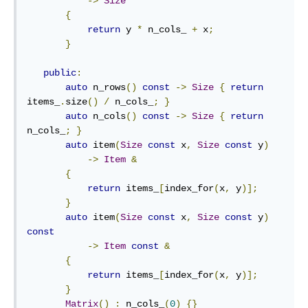
->
Size
{
return
 y 
*
 n_cols_ 
+
 x
;
}
public
:
auto
 n_rows
()
const
->
Size
{
return
items_
.
size
()
/
 n_cols_
;
}
auto
 n_cols
()
const
->
Size
{
return
n_cols_
;
}
auto
 item
(
Size
const
 x
,
Size
const
 y
)
->
Item
&
{
return
 items_
[
index_for
(
x
,
 y
)];
}
auto
 item
(
Size
const
 x
,
Size
const
 y
)
const
->
Item
const
&
{
return
 items_
[
index_for
(
x
,
 y
)];
}
Matrix
()
:
 n_cols_
(
0
)
{}