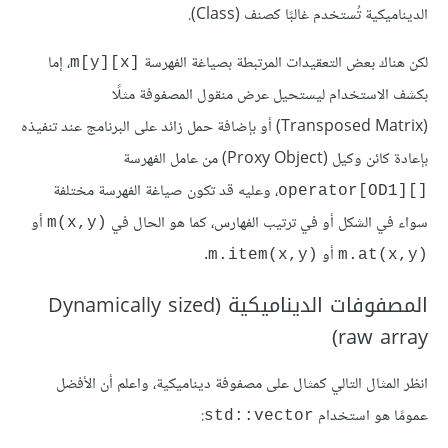
الديناميكية تُستخدم غالبًا كصنف (Class).
لكن هناك بعض التعقيدات المرتبطة بصياغة الفهرسة
، إما
m[y][x]‎
بكشف الاستخدام ليستحيل عرض منقول المصفوفة مثلًا
(Transposed Matrix) أو بإضافة حمل زائد على البرنامج عند تنفيذه
بإعادة كائن وكيل (Proxy Object) من عامل الفهرسة
، وعليه قد تكون صياغة الفهرسة مختلفة
operator[OD1][]‎
سواء في الشكل أو في ترتيب الفهارس، كما هو الحال في
أو
m(x,y)‎
أو
.
m.item(x,y)‎
m.at(x,y)‎
المصفوفات الديناميكية (Dynamically sized
raw array)
انظر المثال التالي كمثال على مصفوفة ديناميكية، واعلم أن الأفضل
عمومًا هو استخدام
:
std::vector