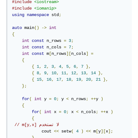
#include
<iostream>
#include
<iomanip>
using
namespace
 std
;
auto
 main
()
->
int
{
int
const
 n_rows 
=
3
;
int
const
 n_cols 
=
7
;
int
const
 m
[
n_rows
][
n_cols
]
=
{
{
1
,
2
,
3
,
4
,
5
,
6
,
7
},
{
8
,
9
,
10
,
11
,
12
,
13
,
14
},
{
15
,
16
,
17
,
18
,
19
,
20
,
21
},
};
for
(
int
 y 
=
0
;
 y 
<
 n_rows
;
++
y 
)
{
for
(
int
 x 
=
0
;
 x 
<
 n_cols
;
++
x 
)
{
// m[y,x] لا تستخدم
            cout 
<<
 setw
(
4
)
<<
 m
[
y
][
x
];
}