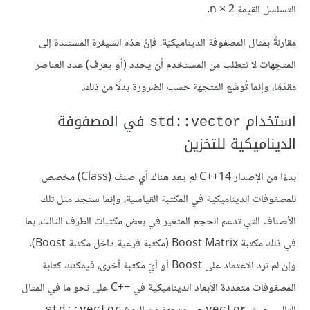
التسلسل القيمة 2 × n.
مقارنةً بمثال المصفوفة الديناميكيّة، فإنّ هذه الشيفرة المستندة إلى
المتجهات لا تتطلب من المستخدم أن يحدد (أو يعرف) عدد العناصر
مقدّمًا، وإنما تُوسَّع المتجهة حسب الضرورة بدلًا من ذلك.
استخدام
في المصفوفة
std::vector
الديناميكية للتخزين
بدءًا من الإصدار C++14 لم يعد هناك أي صنف (Class) مخصص
للمصفوفات الديناميكية في المكتبة القياسية، وإنما ستجد مثل تلك
الأصناف التي تدعم الحجم المتغير في بعض مكتبات الطرف الثالث، بما
في ذلك مكتبة Boost Matrix (مكتبة فرعية داخل مكتبة Boost).
وإن لم ترد الاعتماد على Boost أو أيّ مكتبة أخرى، فيمكنك كتابة
المصفوفات متعددة الأبعاد الديناميكية في ++C على نحو ما في المثال