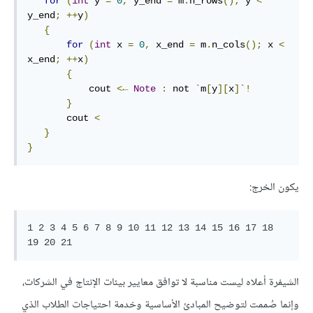
for
(
int
 y 
=
0
,
 y_end 
=
 m
.
n_rows
();
 y 
<
y_end
;
++
y
)
{
for
(
int
 x 
=
0
,
 x_end 
=
 m
.
n_cols
();
 x 
<
x_end
;
++
x
)
{
           cout 
<←
Note
:
 not 
`
m
[
y
][
x
]`!
}
       cout 
<
}
}
يكون الخرج:
1 2 3 4 5 6 7 8 9 10 11 12 13 14 15 16 17 18 
الشيفرة أعلاه ليست مناسبة لا توافق معايير بيئات الإنتاج في الشركات،
وإنما صُممت لتوضيح المبادئ الأساسية وخدمة احتياجات الطلاب الذي