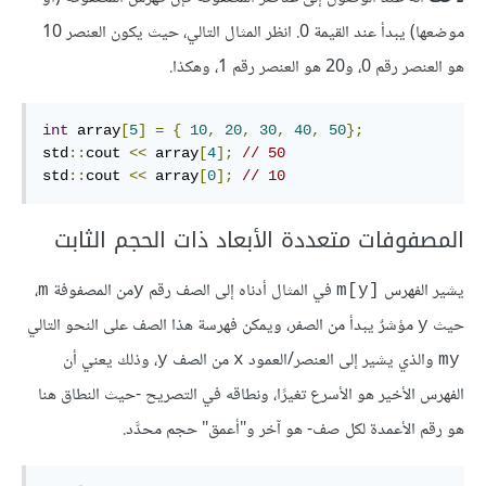
موضعها) يبدأ عند القيمة 0. انظر المثال التالي، حيث يكون العنصر 10
هو العنصر رقم 0، و20 هو العنصر رقم 1، وهكذا.
int
 array
[
5
]
=
{
10
,
20
,
30
,
40
,
50
};
std
::
cout 
<<
 array
[
4
];
// 50
std
::
cout 
<<
 array
[
0
];
// 10
المصفوفات متعددة الأبعاد ذات الحجم الثابت
يشير الفهرس
من المصفوفة
،
m
y
m[y]
حيث
مؤشرٌ يبدأ من الصفر، ويمكن فهرسة هذا الصف على النحو التالي
y
‎ والذي يشير إلى العنصر/العمود
من الصف
، وذلك يعني أن
y
x
my
الفهرس الأخير هو الأسرع تغيرًا، ونطاقه في التصريح -حيث النطاق هنا
هو رقم الأعمدة لكل صف- هو آخر و"أعمق" حجم محدَّد.