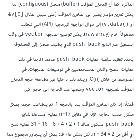
الذاكرة، كما أنّ المخزن المؤقت (buﬀer) متصل (contiguous)، لذا
يمكن تمرير مؤشر يشير إلى المخزن المؤقت (على سبيل المثال
‎&v[0]‎
أو
) إلى دوال الواجهة البرمجية (
API
) التي تتطلّب
v.data()‎
مصفوفةً خام (raw array). يمكن توسيع المتجهة
في وقت
vector
التشغيل عبر التابع
الذي يضيف عنصرًا إلى المصفوفة.
push_back
يُحدَّد تعقيد سلسلة عمليات
عددها n، بما في ذلك
push_back
عمليات النسخ والنقل المستخدمتين في توسيعات المتجهات، في
المتوسط من خلال O(n)، ويُنفّذ ذلك داخليًا عبر مضاعفة حجم المخزن
المؤقّت للمتجهة
وسِعتها عند الحاجة إلى حجم أكبر.
vector
فمثلًا، إذا كان المخزن المؤقّت يبدأ بالحجم 1، ثم يتضاعف حجمه بشكل
متكرر حسب الحاجة، فإنّه في مقابل n=17 عملية استدعاءً للتابع
، ستكون هناك 1 + 2 + 4 + 8 + 16 = 31 عملية نسخ،
push_back
أي أقل من 2 × n = 34. لكن بشكل عام فلا يمكن أن يتجاوز مجموع هذا