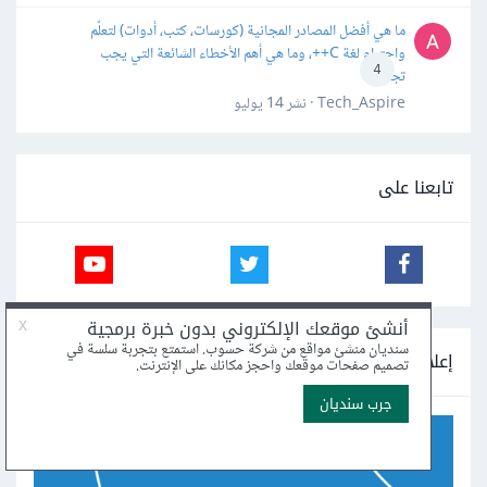
ما هي أفضل المصادر المجانية (كورسات، كتب، أدوات) لتعلّم
واحترام لغة C++، وما هي أهم الأخطاء الشائعة التي يجب
4
تجنبها؟
Tech_Aspire · نشر
14 يوليو
تابعنا على
إعلانات