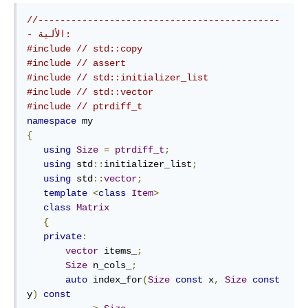
//--------------------------------------------
- الألية:
#include
// std::copy
#include
// assert
#include
// std::initializer_list
#include
// std::vector
#include
// ptrdiff_t
namespace
{
using
Size
=
ptrdiff_t
;
using
 std
::
initializer_list
;
using
 std
::
vector
;
template
<
class
Item
>
class
Matrix
{
private
:
vector
 items_
;
Size
 n_cols_
;
auto
 index_for
(
Size
const
 x
,
Size
const
y
)
const