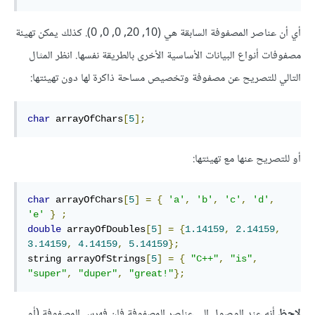
أي أن عناصر المصفوفة السابقة هي (10, 20, 0, 0, 0). كذلك يمكن تهيئة
مصفوفات أنواع البيانات الأساسية الأخرى بالطريقة نفسها. انظر المثال
التالي للتصريح عن مصفوفة وتخصيص مساحة ذاكرة لها دون تهيئتها:
char
 arrayOfChars
[
5
];
أو للتصريح عنها مع تهيئتها:
char
 arrayOfChars
[
5
]
=
{
'a'
,
'b'
,
'c'
,
'd'
,
'e'
}
;
double
 arrayOfDoubles
[
5
]
=
{
1.14159
,
2.14159
,
3.14159
,
4.14159
,
5.14159
};
string arrayOfStrings
[
5
]
=
{
"C++"
,
"is"
,
"super"
,
"duper"
,
"great!"
};
لاحظ
أنه عند الوصول إلى عناصر المصفوفة فإن فهرس المصفوفة (أو