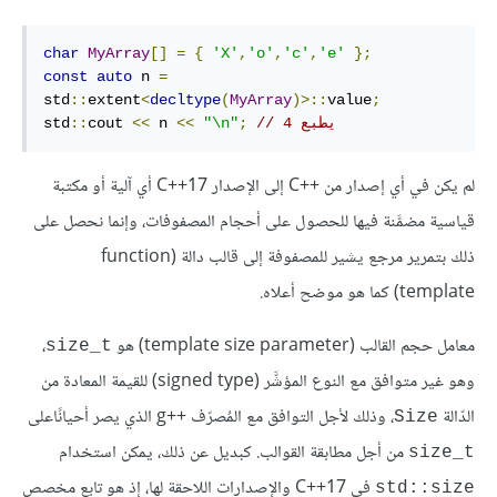
char
MyArray
[]
=
{
'X'
,
'o'
,
'c'
,
'e'
};
const
auto
 n 
=
std
::
extent
<
decltype
(
MyArray
)>::
value
;
// يطبع 4
;
"\n"
<<
 n 
<<
cout 
::
std
لم يكن في أي إصدار من C++‎ إلى الإصدار C++17 أي آلية أو مكتبة
قياسية مضمَّنة فيها للحصول على أحجام المصفوفات، وإنما نحصل على
ذلك بتمرير مرجع يشير للمصفوفة إلى قالب دالة (function
template) كما هو موضح أعلاه.
معامل حجم القالب (template size parameter) هو
،
size_t
وهو غير متوافق مع النوع المؤشَّر (signed type) للقيمة المعادة من
الدّالة
، وذلك لأجل التوافق مع المُصرّف g++‎ الذي يصر أحيانًاعلى
Size
من أجل مطابقة القوالب. كبديل عن ذلك، يمكن استخدام
size_t
في C++17 والإصدارات اللاحقة لها، إذ هو تابع مخصص
std::size