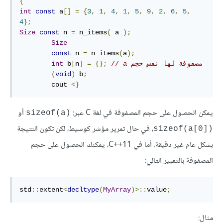
{
int
const
 a
[]
=
{
3
,
1
,
4
,
1
,
5
,
9
,
2
,
6
,
5
,
4
};
Size
const
 n 
=
 n_items
(
 a 
);
Size
const
 n 
=
 n_items
(
a
);
// a مصفوفة لها نفس حجم  
{};
=
]
n
[
 b
int
(
void
)
 b
;
        cout 
<}
يمكن الحصول على حجم المصفوفة في لغة C عبر:
أو
sizeof(a)‎
، في حال تمرير مؤشر كوسيط، لكن تكون النتيجة
sizeof(a[0])‎
بشكل عام غير دقيقة. أما في C++11، يمكنك الحصول على حجم
المصفوفة بالتعبير التالي:
std
::
extent
<
decltype
(
MyArray
)>::
value
;
مثال: