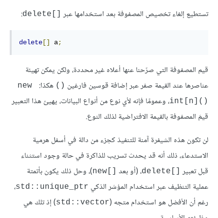
تستطيع إلغاء تخصيص المصفوفة بعد استخدامها عبر
:
delete[]‎
delete
[]
 a
;
قيم المصفوفة التي صرّحنا عنها أعلاه غير محددة، ولكن يمكن تهيئة
عناصرها عند القيمة صفر عبر إضافة قوسين فارغين
هكذا:
new 
()
، وعمومًا فإنه لأي نوع من أنواع البيانات، يهيئ هذا التعبير
int[n]()‎
قيمَ المصفوفة بالقيمة الافتراضية لذلك النوع.
لن تكون هذه الشيفرة آمنة للتنفيذ كجزء من دالة في أسفل هرمية
الاستدعاء، ذلك أنه قد يحدث تسريب للذاكرة في حالة وجود استثناء
قبل تعبير
‎)، وحل ذلك يكون بأتمتة
new[]
delete[]
عملية التنظيف عبر استخدام المؤشر الذكي
،
std::unique_ptr
رغم أن الأفضل هو استخدام متجه (
) إذ تلك هي
std::vector