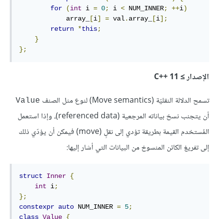
for
(
int
 i 
=
0
;
 i 
<
 NUM_INNER
;
++
i
)
            array_
[
i
]
=
 val
.
array_
[
i
];
return
*
this
;
}
};
الإصدار ≥ C++‎ 11
تسمح الدلالة النقليّة (Move semantics) لنوع مثل الصنف
‎Value‎
أن يتجنب نسخ بياناته المرجعية (referenced data)، وإذا استعمل
المُستخدم القيمة بطريقة تؤدي إلى نقلٍ (move) فيمكن أن يؤدّي ذلك
إلى تفريغ الكائن المنسوخ من البيانات التي أشار إليها:
struct
Inner
{
int
 i
;
};
constexpr
auto
 NUM_INNER 
=
5
;
class
Value
{