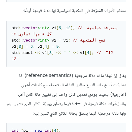
معظم الأنواع المُعرّفة في المكتبة القياسية لها دلالة قيميّة أيضًا:
// مصفوفة خماسية 
);
12
,
5
(
 v1
<int>
vector
::
std
كل قيمها تساوي 12
// نسخ المتجهة
;
 v1
=
 v2 
<int>
vector
::
std
v2
[
3
]
=
6
;
 v2
[
4
]
=
9
;
std
::
cout 
<<
 v1
[
3
]
<<
" "
<<
 v1
[
4
];
//  "12 
12" 
يقال إنّ نوعًا ما له دلالة مرجعيّة (reference semantics) إذا
تشاركت نُسخ ذلك النوع حالتها القابلة للملاحظة مع كائنات أخرى
(خارجية)، بحيث يؤدي تعديل كائن واحد إلى تغيير حالة كائن آخر،
وللمؤشّرات دلالة قيميّة في C++‎ فيما يتعلّق بهويّة الكائن الذي تشير إليه،
ولها دلالة مرجعيّة فيما يتعلق بحالة الكائن الذي تشير إليه:
int
*
pi 
=
new
int
(
4
);