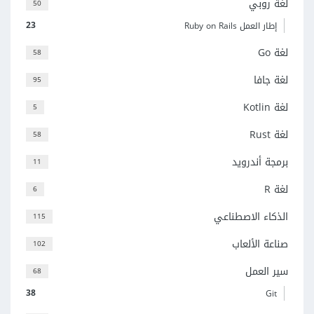
لغة روبي
50
23
إطار العمل Ruby on Rails
لغة Go
58
لغة جافا
95
لغة Kotlin
5
لغة Rust
58
برمجة أندرويد
11
لغة R
6
الذكاء الاصطناعي
115
صناعة الألعاب
102
سير العمل
68
38
Git