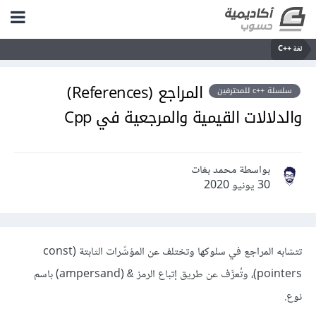
لغة C++‎
المراجع (References)
سلسلة ++c للمحترفين
والدلالات القيمية والمرجعية في Cpp
بواسطة محمد بغات
30 يونيو 2020
تتشابه المراجع في سلوكها وتختلف عن المؤشّرات الثابتة (const
pointers)، وتُعرَّف عن طريق إتباع الرمز
‏‏(ampersand) باسم
‎&‎
نوع.