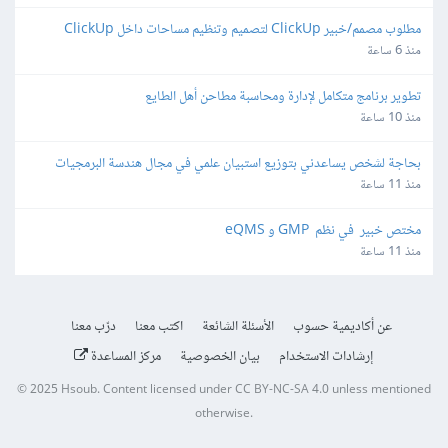
مطلوب مصمم/خبير ClickUp لتصميم وتنظيم مساحات داخل ClickUp
منذ 6 ساعة
تطوير برنامج متكامل لإدارة ومحاسبة مطاحن أهل الطايع
منذ 10 ساعة
بحاجة لشخص يساعدني بتوزيع استبيان علمي في مجال هندسة البرمجيات
منذ 11 ساعة
مختص خبير  في نظم  GMP و eQMS
منذ 11 ساعة
عن أكاديمية حسوب
الأسئلة الشائعة
اكتب معنا
درّب معنا
إرشادات الاستخدام
بيان الخصوصية
مركز المساعدة
© 2025
Hsoub
.
Content licensed under
CC BY-NC-SA 4.0
unless mentioned
otherwise.