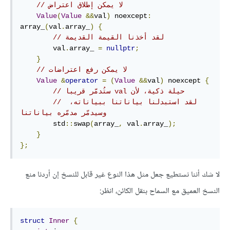
// لا يمكن إطلاق اعتراض
Value
(
Value
&&
val
)
 noexcept
:
array_
(
val
.
array_
)
{
// لقد أخذنا القيمة القديمة
        val
.
array_ 
=
nullptr
;
}
// لا يمكن رفع اعتراضات
Value
&
operator
=
(
Value
&&
val
)
 noexcept 
{
// ستُدمّر قريبا val حيلة ذكية، لأن
// لقد استبدلنا بياناتنا ببياناته، 
وسيدمّر مدمّره بياناتنا
        std
::
swap
(
array_
,
 val
.
array_
);
}
};
لا شك أننا نستطيع جعل مثل هذا النوع غير قابل للنسخ إن أردنا منع
النسخ العميق مع السماح بنقل الكائن، انظر:
struct
Inner
{