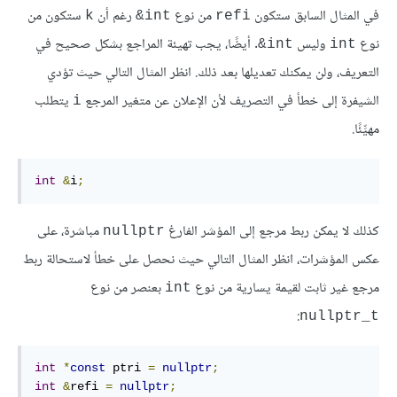
في المثال السابق ستكون
من نوع
رغم أن
ستكون من
k
‎&int
refi
نوع
وليس
. أيضًا، يجب تهيئة المراجع بشكل صحيح في
‎&int
int
التعريف، ولن يمكنك تعديلها بعد ذلك. انظر المثال التالي حيث تؤدي
الشيفرة إلى خطأ في التصريف لأن الإعلان عن متغير المرجع
يتطلب
i
مهيِّئًا.
int
&
i
;
كذلك لا يمكن ربط مرجع إلى المؤشر الفارغ
مباشرة، على
‎nullptr‎
عكس المؤشرات، انظر المثال التالي حيث نحصل على خطأ لاستحالة ربط
مرجع غير ثابت لقيمة يسارية من نوع
بعنصر من نوع
int
:
nullptr_t
int
*
const
 ptri 
=
nullptr
;
int
&
refi 
=
nullptr
;