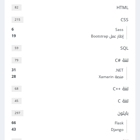
HTML
82
CSS
215
6
Sass
19
إطار عمل Bootstrap
SQL
59
لغة C#‎
79
31
‎.NET
28
منصة Xamarin
لغة C++‎
68
لغة C
45
بايثون
297
66
Flask
43
Django