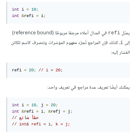
int
 i 
=
10
;
int
&
refi 
=
 i
;
يمثّل
في المثال أعلاه مرجعًا مربوطًا (reference bound)
‎refi‎
إلى
، كذلك فإن المراجع تُجرِّد مفهوم المؤشرات وتتصرف كاسم للكائن
‎i‎
المُشار إليه:
refi 
=
20
;
// i = 20;
يمكنك أيضًا تعريف عدة مراجع في تعريف واحد:
int
 i 
=
10
,
 j 
=
20
;
int
&
refi 
=
 i
,
&
refj 
=
 j
;
// خطأ شائع
// int& refi = i, k = j;