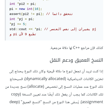
int
*
pi2 
=
 pi
;
pi 
=
new
int
(
16
);
// تتحقق دائما
);
 pi
!=
pi2 
(
assert
int
*
pj 
=
 pi
;
*
pj 
+=
5
;
// يشيران إلى نفس العنصر pj 
;
pi
*
<<
cout 
::
std
و pi تطبع 9 لأن 
كذلك فإن مراجع C++‎ لها دلالة مرجعية.
النسخ العميق ودعم النقل
إذا كنت تريد أن تجعل لنوع ما دلالة قيميّة وكان ذلك النوع يحتاج إلى
تخزين الكائنات الديناميكية (dynamically allocated)، فسيحتاج
ذلك النوع عند عمليات النسخ إلى تخصيص (allocate) نسخ جديدة من
تلك الكائنات، كما يجب أن يفعل ذلك أيضًا عند تعيين النسخة (copy
assignment). يُسمّى هذا النوع من النسخ "النسخ العميق" (deep