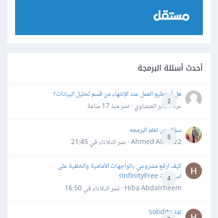
أحدث أسئلة البرمجة
هل أستطيع العمل عند الإنتهاء من قسم تحليل البيانات؟
2
عرفه جابر المنشاوي · نشر
منذ 17 ساعة
سؤال عن تعلم البرمجه
5
Ahmed Alhafiz2 · نشر
الثلاثاء في 21:45
كيف ارفع مشروعي بالواجهات الأمامية والخلفية على
استضافة InfinityFree؟
4
Hiba Abdalrheem · نشر
الثلاثاء في 16:50
لغة solidity