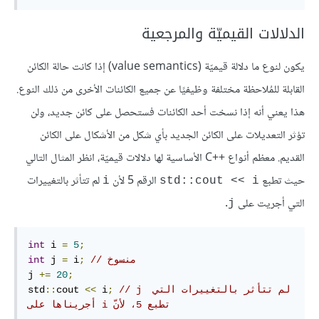
الدلالات القيميّة والمرجعية
يكون لنوع ما دلالة قيميّة (value semantics) إذا كانت حالة الكائن
القابلة للمُلاحظة مختلفة وظيفيًا عن جميع الكائنات الأخرى من ذلك النوع.
هذا يعني أنه إذا نسخت أحد الكائنات فستحصل على كائن جديد، ولن
تؤثر التعديلات على الكائن الجديد بأي شكل من الأشكال على الكائن
القديم. معظم أنواع C++‎ الأساسية لها دلالات قيميّة، انظر المثال التالي
حيث تطبع
الرقم 5 لأن
لم تتأثر بالتغييرات
i
std::cout << i
التي أجريت على
.
j
int
 i 
=
5
;
// منسوخ
;
 i
=
 j 
int
j 
+=
20
;
// j لم تتأثر بالتغييرات التي 
;
 i
<<
cout 
::
std
أجريناها على i تطبع 5، لأنّ 