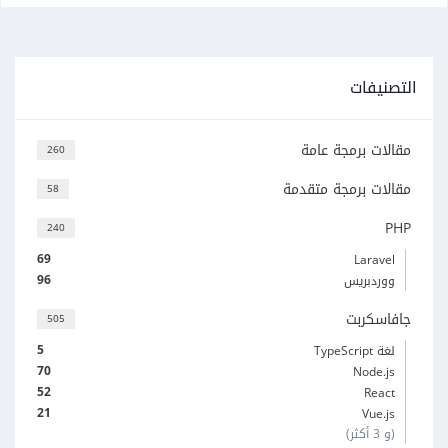
التصنيفات
مقالات برمجة عامة
260
مقالات برمجة متقدمة
58
PHP
240
69
Laravel
96
ووردبريس
جافاسكربت
505
5
لغة TypeScript
70
Node.js
52
React
21
Vue.js
(و 3 أكثر)