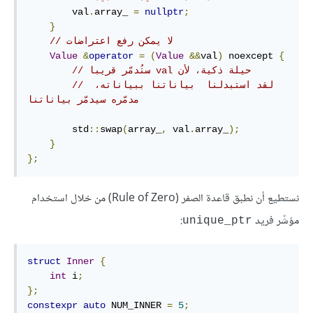
        val
.
array_ 
=
nullptr
;
}
// لا يمكن رفع اعتراضات
Value
&
operator
=
(
Value
&&
val
)
 noexcept 
{
// ستُدمّر قريبا val حيلة ذكية، لأن
// لقد استبدلنا  بياناتنا ببياناته، 
مدمّره سيدمّر بياناتنا
        std
::
swap
(
array_
,
 val
.
array_
);
}
};
نستطيع أن نطبق قاعدة الصفر (Rule of Zero) من خلال استخدام
مؤشّر فريد
:
‎unique_ptr‎
struct
Inner
{
int
 i
;
};
constexpr
auto
 NUM_INNER 
=
5
;