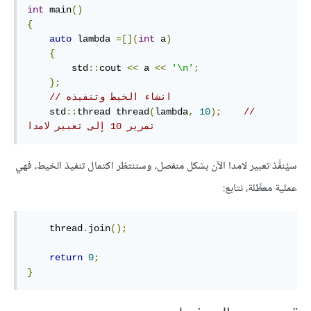
int
 main
()
{
auto
 lambda 
=[](
int
 a
)
{
        std
::
cout 
<<
 a 
<<
'\n'
;
};
// انشاء الخيط وتنفيذه
    std
::
thread thread
(
lambda
,
10
);
// 
تمرير 10 إلى تعبير لامدا
سيُنفَّذ تعبير لامدا الآن بشكل منفصل، وسننتظر اكتمال تنفيذ الخيط، فهي
عملية معطِّلة، نتابع:
    thread
.
join
();
return
0
;
}