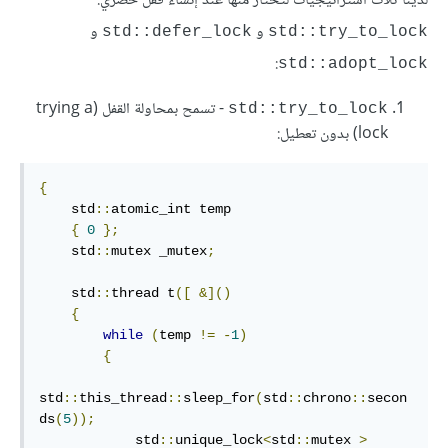
لدينا ثلاث استراتيجيات لتختار منها عند إنشاء قفل حصري:
و
و
std::defer_lock
‎std::try_to_lock‎
:
std::adopt_lock
- تسمح بمحاولة القفل (trying a
std::try_to_lock
lock) بدون تعطيل:
{
    std
::
atomic_int temp

{
0
};
    std
::
mutex _mutex
;
    std
::
thread t
([
&]()
{
while
(
temp 
!=
-
1
)
{
std
::
this_thread
::
sleep_for
(
std
::
chrono
::
secon
ds
(
5
));
            std
::
unique_lock
<
std
::
mutex 
>