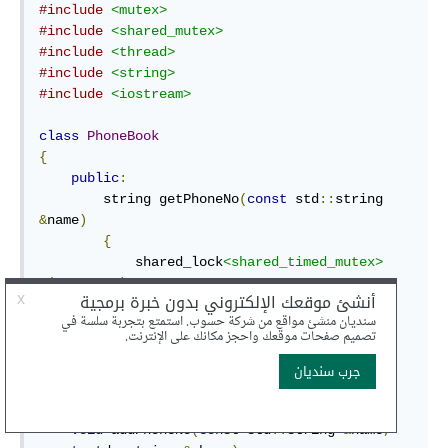
#include
<mutex>
#include
<shared_mutex>
#include
<thread>
#include
<string>
#include
<iostream>
class
PhoneBook
{
public
:
        string getPhoneNo
(
const
 std
::
string 
&
name
)
{
            shared_lock
<shared_timed_mutex>
r
(
_protect
);
auto
 it 
=
 _phonebook
.
find
(
name
);
if
(
it 
==
 _phonebook
.
end
())
return
(*
it
).
second
;
return
""
;
}
void
 addPhoneNo
(
const
 std
::
string 
&
name
,