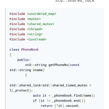
.
std::shared_lock
#include
<unordered_map>
#include
<mutex>
#include
<shared_mutex>
#include
<thread>
#include
<string>
#include
<iostream>
class
PhoneBook
{
public
:
        std
::
string getPhoneNo
(
const
std
::
string 
&
name
)
{
std
::
shared_lock
<
std
::
shared_timed_mutex 
>
l
(
_protect
);
auto
 it 
=
 _phonebook
.
find
(
name
);
if
(
it 
!=
 _phonebook
.
end
())
return
(*
it
).
second
;