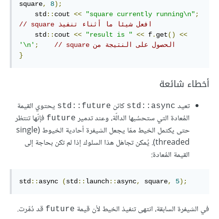
square
,
8
);
    std
::
cout 
<<
"square currently running\n"
;
// square افعل شيئا ما أثناء تنفيذ
    std
::
cout 
<<
"result is "
<<
 f
.
get
()
<<
// square الحصول على النتيجة من
;
'\n'
}
أخطاء شائعة
تعيد
كائن
يحتوي القيمة
std::future
std::async
المُعادة التي ستحسُبها الدالّة، وعند تدمير
فإنّها تنتظر
‎future‎
حتى يكتمل الخيط ممّا يجعل الشيفرة أحادية الخيوط (single
threaded). يُمكن تجاهَل هذا السلوك إذا لم تكن بحاجة إلى
القيمة المُعادة:
std
::
async 
(
std
::
launch
::
async
,
 square
,
5
);
في الشيفرة السابقة، انتهى تنفيذ الخيط لأن قيمة
قد دُمِّرت.
future