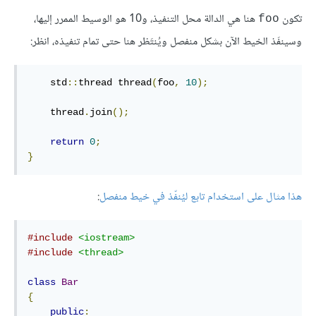
تكون
هنا هي الدالة محل التنفيذ، و10 هو الوسيط الممرر إليها،
foo
وسينفَذ الخيط الآن بشكل منفصل ويُنتَظر هنا حتى تمام تنفيذه، انظر:
    std
::
thread thread
(
foo
,
10
);
    thread
.
join
();
return
0
;
}
هذا مثال على استخدام تابع ليُنفّذ في خيط منفصل
:
#include
<iostream>
#include
<thread>
class
Bar
{
public
: