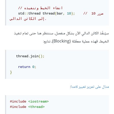
// انشاء الخيط وتنفيذه
// مرر 10 
);
10
,
bar
(
thread thread
::
    std
إلى الكائن الدالي.
سيُنفَّذ الكائن الدالي الآن بشكل منفصل، سننتظر هنا حتى تمام تنفيذ
الخيط، فهذه عملية معطِّلة (Blocking)، نتابع:
   thread
.
join
();
return
0
;
}
مثال على تمرير تعبير لامدا
:
#include
<iostream>
#include
<thread>