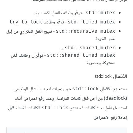
- توفّر وظائف القفل الأساسية.
std::mutex
- توفّر وظائف
try_to_lock
std::timed_mutex
- تتيح القفل التكراري من قِبل
std::recursive_mutex
نفس الخيط
و
std::shared_mutex
- توفّران وظائف قفل
std::shared_timed_mutex
مشتركة وحصرية
الأقفال std::lock
تستخدِم الأقفال
خوارزميات لتجنب الشلل الوظيفي
std::lock
(deadlock) من أجل قفل كائنات المزامنة. وعند رفع اعتراض أثناء
استدعاء لقَفل عدة كائنات فستفتح
الكائنات المُقفلة قبل
‎std::lock‎
إعادة رفع الاعتراض.