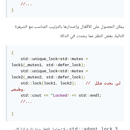
//...
}
يمكن الحصول على الأقفال وإصدارها بالترتيب المناسب مع الشيفرة
التالية، بغض النظر عما يحدث في الدالة:
{
    std
::
unique_lock
<
std
::
mutex 
>
lock1
(
_mutex1
,
 std
::
defer_lock
);
    std
::
unique_lock
<
std
::
mutex 
>
lock2
(
_mutex2
,
 std
::
defer_lock
);
// لن يحدث شلل 
);
 lock2
,
lock1
(
lock
::
    std
وظيفي.
    std
::
cout 
<<
"
Locked
!
<<
 std
::
endl
;
//...
}
- لا تحاول القفل مرّة ثانية إذا كان
std::adopt_lock