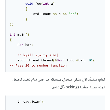
void
 foo
(
int
 a
)
{
            std
::
cout 
<<
 a 
<<
'\n'
;
}
};
int
 main
()
{
Bar
 bar
;
// إنشاء وتنفيذ الخيط
    std
::
thread thread
(&
Bar
::
foo
,
&
bar
,
10
);
// Pass 10 to member function
التابع سيُنفَّذ الآن بشكل منفصل، سننتظر هنا حتى تمام تنفيذ الخيط،
فهذه عملية معطِّلة (Blocking)، نتابع:
    thread
.
join
();