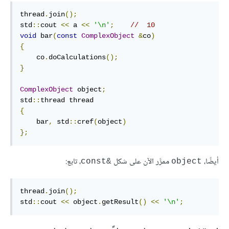
thread
.
join
();
std
::
cout 
<<
 a 
<<
'\n'
;
//  10
void
 bar
(
const
ComplexObject
&
co
)
{
    co
.
doCalculations
();
}
ComplexObject
 object
;
std
::
{
    bar
,
 std
::
cref
(
object
)
};
أيضًا،
ممرَّر الآن على شكل
، تابع:
&const
object
thread
.
join
();
std
::
cout 
<<
 object
.
getResult
()
<<
'\n'
;