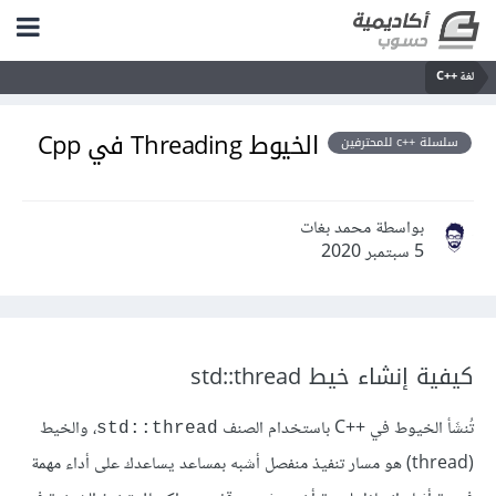
لغة C++‎
الخيوط Threading في Cpp
سلسلة ++c للمحترفين
بواسطة محمد بغات
5 سبتمبر 2020
كيفية إنشاء خيط std::thread
تُنشَأ الخيوط في C++‎ باستخدام الصنف
، والخيط
std::thread
(thread) هو مسار تنفيذ منفصل أشبه بمساعد يساعدك على أداء مهمة