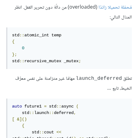
مُحمّلة تحميلا زائدًا
(overloaded) من دالّة دون تحرير القفل. انظر
المثال التالي:
std
::
{
0
};
std
::
recursive_mutex _mutex
;
تطلق
مهامًا غير متزامنة على نفس معرِّف
launch_deferred
الخيط، تابع …
auto
 future1 
=
 std
::
async 
(
    std
::
launch
::
deferred
,
[
&]()
{
        std
::
cout 
<<