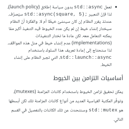
تعمل
بدون سياسة إطلاق (launch policy)،
std::async
لذا فإنّ التعبير
سيُصرَّف.
‎std::async(square, 5);‎
عندئذ يقرر النظام إن كان سينشئ خيطًا أم لا. والفكرة أنّ النظام
سيختار إنشاء خيط إن لم يكن عدد الخيوط قيد التنفيذ أكبر ممّا
يمكنه التعامل معه. لكن عادة ما تختار التنفيذات
(implementations) عدم إنشاء خيط في مثل هذه المواقف،
لذا ستحتاج إلى إعادة تعريف هذا السلوك باستخدام
، التي تجبر النظام على إنشاء
‎std::launch::async‎
الخيط.
أساسيات التزامن بين الخيوط
يمكن تحقيق تزامن الخيوط باستخدام كائنات المزامنة (mutexes)،
وتوفّر المكتبة القياسية العديد من أنواع كائنات المزامنة تلك لكن أبسطها
هو
وسنتحدث عن تلك الكائنات بالتفصيل في القسم
‎std::mutex‎
التالي.