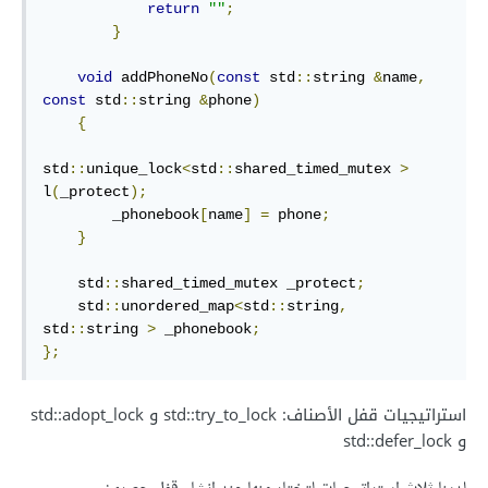
return
""
;
}
void
 addPhoneNo
(
const
 std
::
string 
&
name
,
const
 std
::
string 
&
phone
)
{
std
::
unique_lock
<
std
::
shared_timed_mutex 
>
l
(
_protect
);
        _phonebook
[
name
]
=
 phone
;
}
    std
::
shared_timed_mutex _protect
;
    std
::
unordered_map
<
std
::
string
,
std
::
string 
>
 _phonebook
;
};
استراتيجيات قفل الأصناف: std::try_to_lock و std::adopt_lock
و std::defer_lock