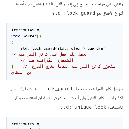
ولقفل كائن مزامنة ستحتاج إلى إنشاء قفل (lock) خاصّ به، وأبسط
أنواع الأقفال هو
:
‎std::lock_guard‎
std
::
mutex m
;
void
 worker
()
{
    std
::
lock_guard
<
std
::
mutex 
>
 guard
(
m
);
// يحصل على قفلٍ على كائن المزامنة
// الشيفرة المُزامَنة هنا
// سيُحرَّر كائن المزامنة عندما يخرج الدرع 
}
عن النطاق 
سيُقفل كائن المزامنة باستخدام
طول العمر
‎std::lock_guard‎
الافتراضي لكائن القفل، وإن أردت التحكم في المناطق المقفلة يدويًا،
فاستخدم
:
‎std::unique_lock‎
std
::
mutex m
;