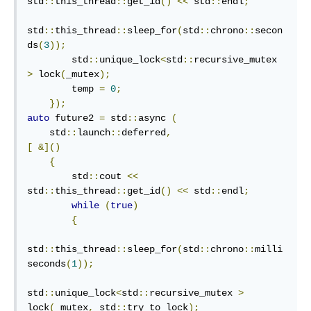
std
::
this_thread
::
get_id
()
<<
 std
::
endl
;
std
::
this_thread
::
sleep_for
(
std
::
chrono
::
secon
ds
(
3
));
        std
::
unique_lock
<
std
::
recursive_mutex 
>
 lock
(
_mutex
);
        temp 
=
0
;
});
auto
 future2 
=
 std
::
async 
(
    std
::
launch
::
deferred
,
[
&]()
{
        std
::
cout 
<<
std
::
this_thread
::
get_id
()
<<
 std
::
endl
;
while
(
true
)
{
std
::
this_thread
::
sleep_for
(
std
::
chrono
::
milli
seconds
(
1
));
std
::
unique_lock
<
std
::
recursive_mutex 
>
lock
(
_mutex
,
 std
::
try_to_lock
);