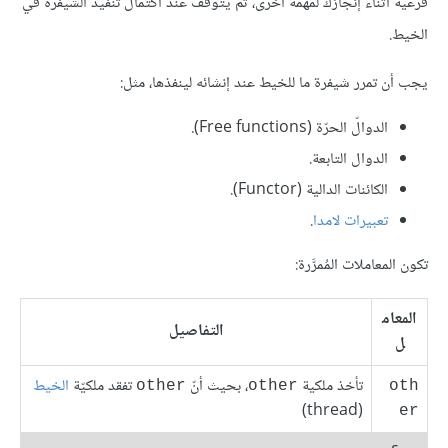
فرعية أثناء إنجازك لمهمة أخرى، ثم يتوقف عند اكتمال تنفيذ الشيفرة في
الخيط.
يجب أن تمرر شيفرة ما للخيط عند إنشائه لينفذها، مثل:
الدوالّ الحرّة (Free functions).
الدوال التابعة.
الكائنات الدالية (Functor).
تعبيرات لامدا
.
تكون المعاملات المُمرَّرة:
المعام
التفاصيل
ل
تأخذ ملكية
، بحيث أنّ
تفقد ملكيّة
الخيط
‎other‎
‎other‎
oth
(thread)
er