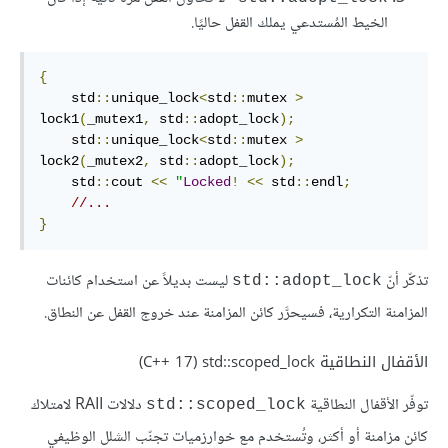
الخيط المُستدعي يملك القفل حاليًا.
{
    std
::
unique_lock
<
std
::
mutex 
>
lock1
(
_mutex1
,
 std
::
adopt_lock
);
    std
::
unique_lock
<
std
::
mutex 
>
lock2
(
_mutex2
,
 std
::
adopt_lock
);
    std
::
cout 
<<
"
Locked
!
<<
 std
::
endl
;
//...
}
تذكّر أنّ
ليست بديلاً عن استخدام كائنات
std::adopt_lock
المزامنة التكرارية، فسيحرَّر كائن المزامنة عند خروج القفل عن النطاق.
الأقفال النطاقية std::scoped_lock ‏(C++ 17)
توفّر الأقفال النطاقية
دلالات RAII لامتلاك
std::scoped_lock
كائن مزامنة أو أكثر، وتُستخدم مع خوارزميات تجنّب الشلل الوظيفي