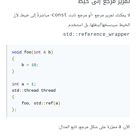
تمرير مرجع إلى خيط
لا يمكنك تمرير مرجع -أو مرجع ثابت
- مباشرةً إلى خيط، لأنّ
‎const‎
الخيط سينسخها/ينقلها، بل استخدم
:
‎std::reference_wrapper‎
void
 foo
(
int
&
 b
)
{
    b 
=
10
;
}
int
 a 
=
1
;
std
::
{
    foo
,
 std
::
ref
(
a
)
};
الآن،
ممرَّرة على شكل مرجع، تابع المثال:
a