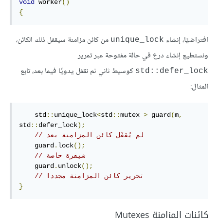
void
 worker
()
{
افتراضيًا، إنشاء
من كائن مزامنة سيقفل ذلك الكائن،
unique_lock
ونستطيع إنشاء درع في حالة مفتوحة عبر تمرير
كوسيط ثاني ثم نقفل يدويًا فيما بعد، تابع
std::defer_lock
المثال:
    std
::
unique_lock
<
std
::
mutex 
>
 guard
(
m
,
std
::
defer_lock
);
// لم يُقفَل كائن المزامنة بعد
    guard
.
lock
();
// شيفرة خاصة
    guard
.
unlock
();
// تحرير كائن المزامنة مجددا
}
كائنات المزامنة Mutexes