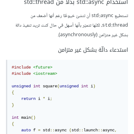
استخدام std::async بدلاً من std::thread
تستطيع
std‎::async أن تنشئ خيوطًا رغم أنها أضعف من
::thread، لكنّها تتميّر بأنّها أسهل في حال كنت تريد تنفيذ دالة
‎std‎
بشكل غير متزامن (asynchronously).
استدعاء دالّة بشكل غير متزامن
#include
<future>
#include
<iostream>
unsigned
int
 square
(
unsigned
int
 i
)
{
return
 i 
*
 i
;
}
int
 main
()
{
auto
 f 
=
 std
::
async 
(
std
::
launch
::
async
,