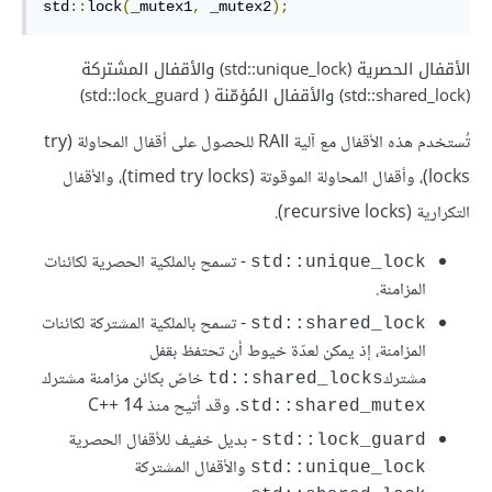
std
::
lock
(
_mutex1
,
 _mutex2
);
الأقفال الحصرية (std::unique_lock) والأقفال المشتركة
(std::shared_lock) والأقفال المُؤمّنة ( std::lock_guard)
تُستخدم هذه الأقفال مع آلية RAII للحصول على أقفال المحاولة (try
locks)، وأقفال المحاولة الموقوتة (timed try locks)، والأقفال
التكرارية (recursive locks).
- تسمح بالملكية الحصرية لكائنات
std::unique_lock
المزامنة.
- تسمح بالملكية المشتركة لكائنات
std::shared_lock
المزامنة، إذ يمكن لعدّة خيوط أن تحتفظ بقفل
مشترك
خاصّ بكائن مزامنة مشترك
td::shared_locks
. وقد أتيح منذ C++‎ 14
std::shared_mutex
- بديل خفيف للأقفال الحصرية
std::lock_guard
والأقفال المشتركة
std::unique_lock