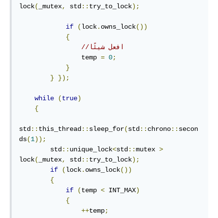
lock
(
_mutex
,
 std
::
try_to_lock
);
if
(
lock
.
owns_lock
())
{
//افعل شيئًا
                temp 
=
0
;
}
}
});
while
(
true
)
{
std
::
this_thread
::
sleep_for
(
std
::
chrono
::
secon
ds
(
1
));
        std
::
unique_lock
<
std
::
mutex 
>
lock
(
_mutex
,
 std
::
try_to_lock
);
if
(
lock
.
owns_lock
())
{
if
(
temp 
<
 INT_MAX
)
{
++
temp
;