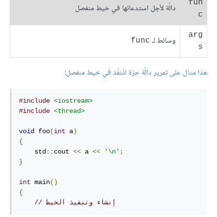
fun
دالّة لأجل استدعائها في خيط منفصل
c
arg
وسائط لـ
‎func‎
s
هذا مثال على تمرير دالّة حرّة لتُنفّذ في خيط منفصل
:
#include
<iostream>
#include
<thread>
void
 foo
(
int
 a
)
{
    std
::
cout 
<<
 a 
<<
'\n'
;
}
int
 main
()
{
// إنشاء وتنفيذ الخيط