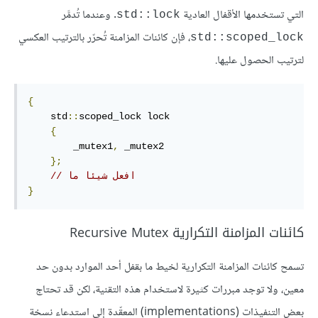
التي تستخدمها الأقفال العادية
. وعندما تُدمَّر
‎std::lock‎
، فإن كائنات المزامنة تُحرّر بالترتيب العكسي
‎std::scoped_lock‎
لترتيب الحصول عليها.
{
    std
::
scoped_lock lock

{
        _mutex1
,
 _mutex2

};
// افعل شيئا ما
}
كائنات المزامنة التكرارية Recursive Mutex
تسمح كائنات المزامنة التكرارية لخيط ما بقفل أحد الموارد بدون حد
معين، ولا توجد مبررات كثيرة لاستخدام هذه التقنية، لكن قد تحتاج
بعض التنفيذات (implementations) المعقّدة إلى استدعاء نسخة