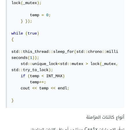
lock
(
_mutex
);
        temp 
=
0
;
}
});
while
(
true
)
{
std
::
this_thread
::
sleep_for
(
std
::
chrono
::
milli
seconds
(
1
));
    std
::
unique_lock
<
std
::
mutex 
>
 lock
(
_mutex
,
std
::
try_to_lock
);
if
(
temp 
<
 INT_MAX
)
        temp
++;
    cout 
<<
 temp 
<<
 endl
;
}
أنواع كائنات المزامنة
توفّر الإصدارات C++1x عددًا من أصناف كائنات المزامنة: