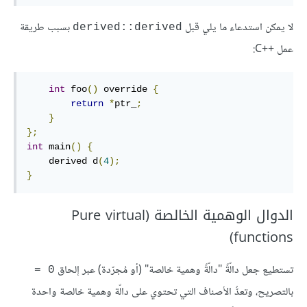
لا يمكن استدعاء ما يلي قبل
بسبب طريقة
derived::derived
عمل ++C:
int
 foo
()
 override 
{
return
*
ptr_
;
}
};
int
 main
()
{
    derived d
(
4
);
}
الدوال الوهمية الخالصة (Pure virtual
functions)
تستطيع جعل دالّةً "دالّةً وهمية خالصة" (أو مُجرّدة) عبر إلحاق
‎= ‎0‎‎
بالتصريح، وتعدُّ الأصناف التي تحتوي على دالّة وهمية خالصة واحدة