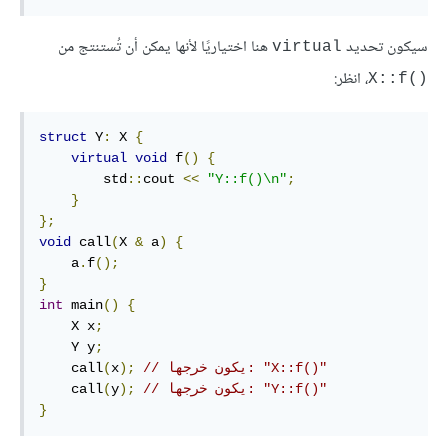
سيكون تحديد
هنا اختياريًا لأنها يمكن أن تُستنتج من
virtual
، انظر:
()X::f
struct
 Y
:
 X 
{
virtual
void
 f
()
{
        std
::
cout 
<<
"Y::f()\n"
;
}
};
void
 call
(
X 
&
 a
)
{
    a
.
f
();
}
int
 main
()
{
    X x
;
    Y y
;
// يكون خرجها: "X::f()"
);
x
(
    call
// يكون خرجها: "Y::f()"
);
y
(
    call
}