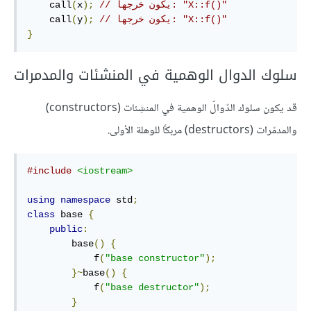
// يكون خرجها: "X::f()"
);
x
(
    call
// يكون خرجها: "X::f()"
);
y
(
    call
}
سلوك الدوال الوهمية في المنشئات والمدمرات
قد يكون سلوك الدّوالّ الوهمية في المنشِئات (constructors)
والمدمّرات (destructors) مربكًا للوهلة الأولى.
#include
<iostream>
using
namespace
 std
;
class
 base 
{
public
:
        base
()
{
            f
(
"base constructor"
);
}~
base
()
{
            f
(
"base destructor"
);
}