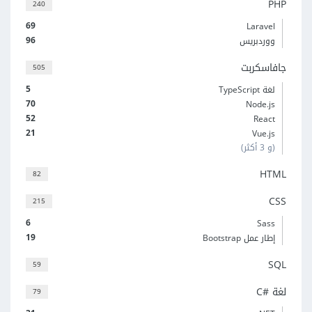
PHP
240
69
Laravel
96
ووردبريس
جافاسكربت
505
5
لغة TypeScript
70
Node.js
52
React
21
Vue.js
(و 3 أكثر)
HTML
82
CSS
215
6
Sass
19
إطار عمل Bootstrap
SQL
59
لغة C#‎
79