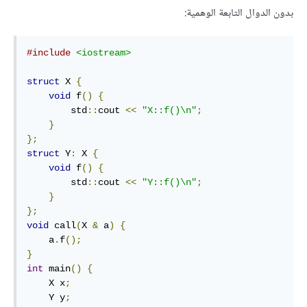
بدون الدوال التابعة الوهمية:
#include
<iostream>
struct
 X 
{
void
 f
()
{
        std
::
cout 
<<
"X::f()\n"
;
}
};
struct
 Y
:
 X 
{
void
 f
()
{
        std
::
cout 
<<
"Y::f()\n"
;
}
};
void
 call
(
X 
&
 a
)
{
    a
.
f
();
}
int
 main
()
{
    X x
;
    Y y
;