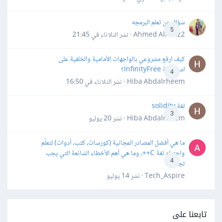
سؤال عن تعلم البرمجه
5
Ahmed Alhafiz2 · نشر
الثلاثاء في 21:45
كيف ارفع مشروعي بالواجهات الأمامية والخلفية على
استضافة InfinityFree؟
4
Hiba Abdalrheem · نشر
الثلاثاء في 16:50
لغة solidity
3
Hiba Abdalrheem · نشر
20 يوليو
ما هي أفضل المصادر المجانية (كورسات، كتب، أدوات) لتعلّم
واحترام لغة C++، وما هي أهم الأخطاء الشائعة التي يجب
4
تجنبها؟
Tech_Aspire · نشر
14 يوليو
تابعنا على