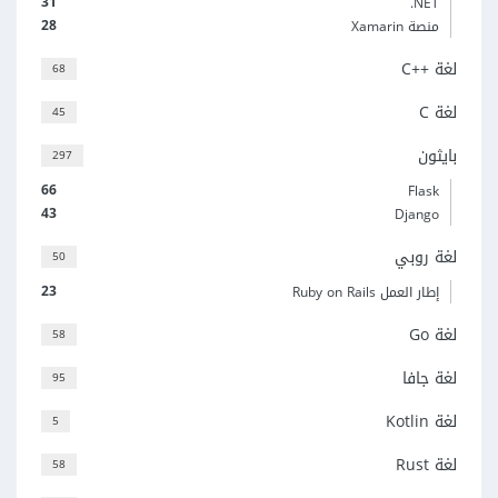
31
‎.NET
28
منصة Xamarin
لغة C++‎
68
لغة C
45
بايثون
297
66
Flask
43
Django
لغة روبي
50
23
إطار العمل Ruby on Rails
لغة Go
58
لغة جافا
95
لغة Kotlin
5
لغة Rust
58