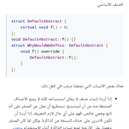
الصنف الأساسي.
struct
DefaultAbstract
{
virtual
void
 f
()
=
0
;
};
void
DefaultAbstract
::
f
()
{}
struct
WhyWouldWeDoThis
:
DefaultAbstract
{
void
 f
()
 override 
{
DefaultAbstract
::
f
();
}
};
هناك بعض الأسباب التي تجعلنا نرغب في فعل ذلك:
إذا أردنا إنشاء صنف لا يمكن استنساخه لكنّه لا يمنع الأصناف
المشتقة منه من أن تُستنسَخ، نستطيع أن نعلن عن المدمّر على أنه
تابع وهمي خالص، فهو على أي حال لازم التعريف إذا أردنا أن
نكون قادرين على حذف النسخة من الذاكرة. ولكن لمّا كان المدمّر
وهميًا، على الأرجح لمنع تسرّب الذاكرة أثناء الاستخدام
متعدد