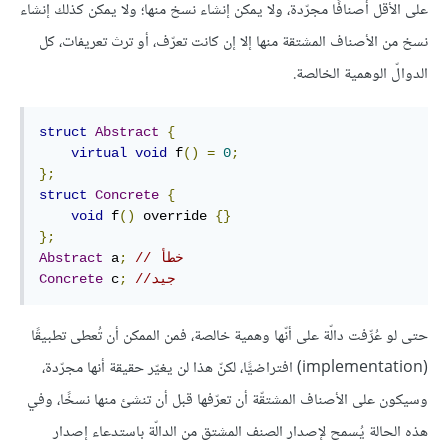
على الأقل أصنافًا مجرّدة، ولا يمكن إنشاء نسخ منها؛ ولا يمكن كذلك إنشاء
نسخ من الأصناف المشتقة منها إلا إن كانت تعرّف، أو ترث تعريفات، كل
الدوالّ الوهمية الخالصة.
struct
Abstract
{
virtual
void
 f
()
=
0
;
};
struct
Concrete
{
void
 f
()
 override 
{}
};
// خطأ
;
 a
Abstract
//جيد 
;
 c
Concrete
حتى لو عُرِّفت دالّة على أنّها وهمية خالصة، فمن الممكن أن تُعطى تطبيقًا
(implementation) افتراضيًّا، لكنّ هذا لن يغيّر حقيقة أنها مجرّدة،
وسيكون على الأصناف المشتقّة أن تعرّفها قبل أن تنشئ منها نسخًا، وفي
هذه الحالة يُسمح لإصدار الصنف المشتق من الدالّة باستدعاء إصدار