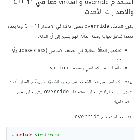
استخدام override و virtual معًا في C++‎ 11
والإصدارات الأحدث
يكون للمحدّد
معنى خاصًّا في الإصدار C++‎ 11 وما بعده
‎override‎
عندما يُلحَق بنهاية بصمة الدالّة، فهو يشير إلى أن الدّالة:
تتخطى الدالّةَ الحالية في الصنف الأساسي (base class)، وأنّ
…
دالّة الصنف الأساسي وهمية
.
‎virtual‎
الهدف الأساسي من هذا المُحدّد هو توجيه المُصرّف، يوضّح المثال أدناه
التغيّر في السلوك في حال استخدام
وفي حال عدم
‎override‎
استخدامها:
عند عدم استخدام
‎override‎
#include
<iostream>