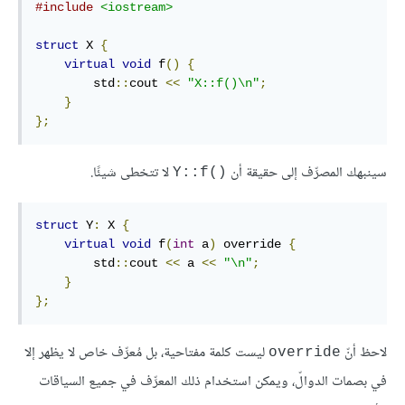
#include
<iostream>
struct
 X 
{
virtual
void
 f
()
{
        std
::
cout 
<<
"X::f()\n"
;
}
};
سينبهك المصرِّف إلى حقيقة أن
لا تتخطى شيئًا.
()Y::f
struct
 Y
:
 X 
{
virtual
void
 f
(
int
 a
)
 override 
{
        std
::
cout 
<<
 a 
<<
"\n"
;
}
};
لاحظ أنّ
ليست كلمة مفتاحية، بل مُعرِّف خاص لا يظهر إلا
‎override‎
في بصمات الدوالّ، ويمكن استخدام ذلك المعرِّف في جميع السياقات