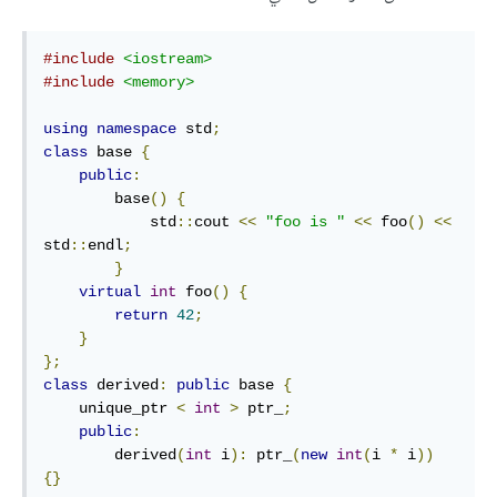
#include
<iostream>
#include
<memory>
using
namespace
 std
;
class
 base 
{
public
:
        base
()
{
            std
::
cout 
<<
"foo is "
<<
 foo
()
<<
std
::
endl
;
}
virtual
int
 foo
()
{
return
42
;
}
};
class
 derived
:
public
 base 
{
    unique_ptr 
<
int
>
 ptr_
;
public
:
        derived
(
int
 i
):
 ptr_
(
new
int
(
i 
*
 i
))
{}