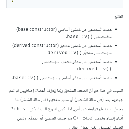
}
الناتج:
عندما تُستدعى من مُنشئ أساسي (base constructor)،
ستُستدعى
.
base::v()‎
عندما تُستدعى من مُنشئ مشتق (derived constructor)،
سيُستدعى مشتقّ
.
derived::v()‎
عندما تُستدعى من مدمِّر مشتق، سيُستدعى
.
derived::v()‎
عندما تُستدعى من مدمِّر أساسي، سيُستدعى
.
base::v()‎
السبب في هذا هو أنّ الصنف المشتق ربّما يُعرِّف أعضاءً إضافيين لم تتم
تهيئتهم بعد (في حالة المُنشئ) أو سبق حذفهم (في حالة المُدمّر)، ما
يجعل استدعاء توابعه غير آمن. لذا يكون النوع الديناميكي لـ
this*
أثناء إنشاء وتدمير كائنات C++‎ هو صنف المنشئ أو المدمِّر، وليس
الصنف المشتق. انظر المثال التالي: