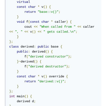
virtual
const
char
*
 v
()
{
return
"base::v()"
;
}
void
 f
(
const
char
*
 caller
)
{
        cout 
<<
"When called from "
<<
 caller 
<<
", "
<<
 v
()
<<
" gets called.\n"
;
}
};
class
 derived
:
public
 base 
{
public
:
 derived
()
{
        f
(
"derived constructor"
);
}~
derived
()
{
        f
(
"derived destructor"
);
}
const
char
*
 v
()
 override 
{
return
"derived::v()"
;
}
};
int
 main
()
{
    derived d
;