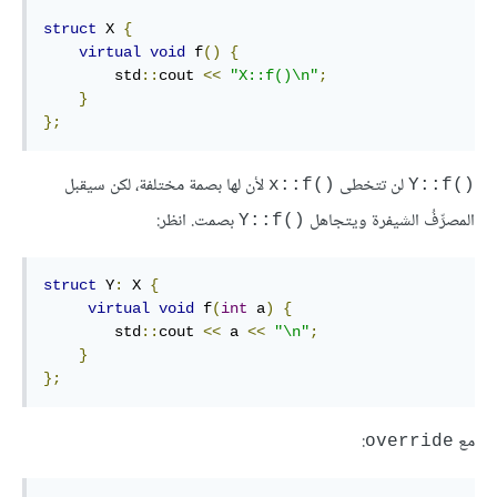
struct
 X 
{
virtual
void
 f
()
{
        std
::
cout 
<<
"X::f()\n"
;
}
};
لن تتخطى
لأن لها بصمة مختلفة، لكن سيقبل
()x::f
()Y::f
المصرِّفُ الشيفرة ويتجاهل
بصمت. انظر:
()Y::f
struct
 Y
:
 X 
{
virtual
void
 f
(
int
 a
)
{
        std
::
cout 
<<
 a 
<<
"\n"
;
}
};
مع
:
‎override‎