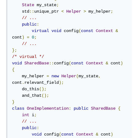
State
 my_state
;
    std
::
unique_ptr 
<
Helper
>
 my_helper
;
// ...
public
:
virtual
void
 config
(
const
Context
&
cont
)
=
0
;
// ...
};
/* virtual */
void
SharedBase
::
config
(
const
Context
&
 cont
)
{
    my_helper 
=
new
Helper
(
my_state
,
cont
.
relevant_field
);
    do_this
();
    and_that
();
}
class
OneImplementation
:
public
SharedBase
{
int
 i
;
// ...
public
:
void
 config
(
const
Context
&
 cont
)