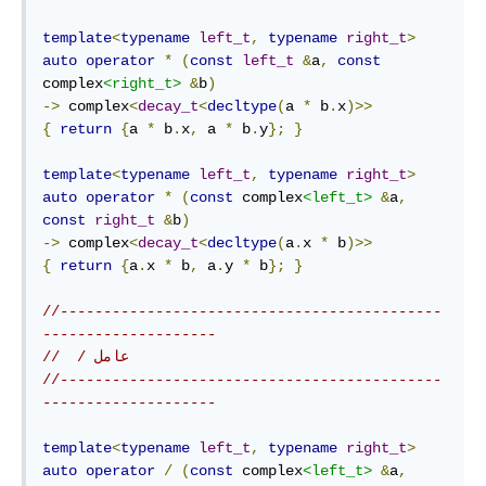
template
<
typename
left_t
,
typename
right_t
>
auto
operator
*
(
const
left_t
&
a
,
const
complex
<right_t>
&
b
)
->
 complex
<
decay_t
<
decltype
(
a 
*
 b
.
x
)>>
{
return
{
a 
*
 b
.
x
,
 a 
*
 b
.
y
};
}
template
<
typename
left_t
,
typename
right_t
>
auto
operator
*
(
const
 complex
<left_t>
&
a
,
const
right_t
&
b
)
->
 complex
<
decay_t
<
decltype
(
a
.
x 
*
 b
)>>
{
return
{
a
.
x 
*
 b
,
 a
.
y 
*
 b
};
}
//--------------------------------------------
--------------------
//  / عامل
//--------------------------------------------
--------------------
template
<
typename
left_t
,
typename
right_t
>
auto
operator
/
(
const
 complex
<left_t>
&
a
,