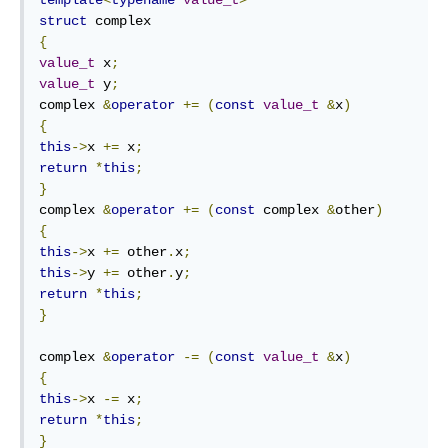
struct
{
value_t
 x
;
value_t
 y
;
complex 
&
operator
+=
(
const
value_t
&
x
)
{
this
->
x 
+=
 x
;
return
*
this
;
}
complex 
&
operator
+=
(
const
 complex 
&
other
)
{
this
->
x 
+=
 other
.
x
;
this
->
y 
+=
 other
.
y
;
return
*
this
;
}
complex 
&
operator
-=
(
const
value_t
&
x
)
{
this
->
x 
-=
 x
;
return
*
this
;
}