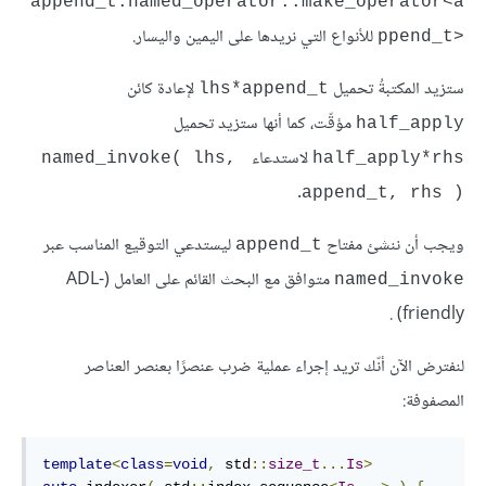
append_t:named_operator::make_operator<a
للأنواع التي نريدها على اليمين واليسار.
ppend_t>‎
ستزيد المكتبةُ تحميل
لإعادة كائن
‎lhs*append_t‎
مؤقّت، كما أنها ستزيد تحميل
‎half_apply‎
لاستدعاء
‎named_invoke( lhs, 
‎half_apply*rhs‎
.
append_t, rhs )‎
ويجب أن ننشئ مفتاح
ليستدعي التوقيع المناسب عبر
‎append_t‎
متوافق مع البحث القائم على العامل (ADL-
‎named_invoke‎
friendly) .
لنفترض الآن أنّك تريد إجراء عملية ضرب عنصرًا بعنصر العناصر
المصفوفة:
template
<
class
=
void
,
 std
::
size_t
...
Is
>