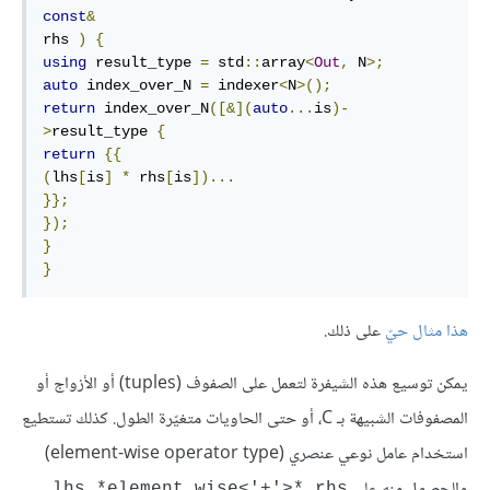
const
&
rhs 
)
{
using
 result_type 
=
 std
::
array
<
Out
,
 N
>;
auto
 index_over_N 
=
 indexer
<
N
>();
return
 index_over_N
([&](
auto
...
is
)-
>
result_type 
{
return
{{
(
lhs
[
is
]
*
 rhs
[
is
])...
}};
});
}
}
هذا مثال حيّ
على ذلك.
يمكن توسيع هذه الشيفرة لتعمل على الصفوف (tuples) أو الأزواج أو
المصفوفات الشبيهة بـ C، أو حتى الحاويات متغيّرة الطول. كذلك تستطيع
استخدام عامل نوعي عنصري (element-wise operator type)
والحصول منه على
.
‎lhs *element_wise<'+'>* rhs‎