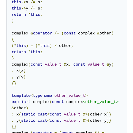
this
->
x 
/=
 s
;
this
->
y 
/=
 s
;
return
*
this
;
}
complex 
&
operator
/=
(
const
 complex 
&
other
)
{
(*
this
)
=
(*
this
)
/
 other
;
return
*
this
;
}
complex
(
const
value_t
&
x
,
const
value_t
&
y
)
:
 x
{
x
}
,
 y
{
y
}
{}
template
<
typename
other_value_t
>
explicit
 complex
(
const
 complex
<other_value_t>
&
other
)
:
 x
{
static_cast
<
const
value_t
&>(
other
.
x
)}
,
 y
{
static_cast
<
const
value_t
&>(
other
.
y
)}
{}
complex 
&
operator
=
(
const
 complex 
&)
=