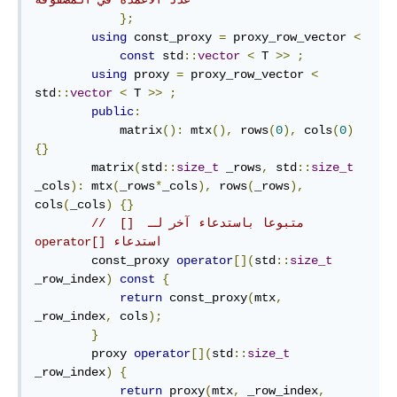
عدد الأعمدة في المصفوفة
};
using
 const_proxy 
=
 proxy_row_vector 
<
const
 std
::
vector
<
 T 
>>
;
using
 proxy 
=
 proxy_row_vector 
<
std
::
vector
<
 T 
>>
;
public
:
            matrix
():
 mtx
(),
 rows
(
0
),
 cols
(
0
)
{}
        matrix
(
std
::
size_t
 _rows
,
 std
::
size_t
_cols
):
 mtx
(
_rows
*
_cols
),
 rows
(
_rows
),
cols
(
_cols
)
{}
//  []  متبوعا باستدعاء آخر لـ 
operator[] استدعاء
        const_proxy 
operator
[](
std
::
size_t
_row_index
)
const
{
return
 const_proxy
(
mtx
,
_row_index
,
 cols
);
}
        proxy 
operator
[](
std
::
size_t
_row_index
)
{
return
 proxy
(
mtx
,
 _row_index
,