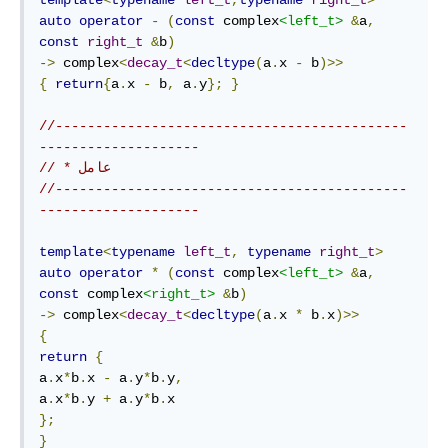
auto
operator
-
(
const
 complex
<left_t>
&
a
,
const
right_t
&
b
)
->
 complex
<
decay_t
<
decltype
(
a
.
x 
-
 b
)>>
{
return
{
a
.
x 
-
 b
,
 a
.
y
};
}
//--------------------------------------------
--------------------
// * عامل
//--------------------------------------------
--------------------
template
<
typename
left_t
,
typename
right_t
>
auto
operator
*
(
const
 complex
<left_t>
&
a
,
const
 complex
<right_t>
&
b
)
->
 complex
<
decay_t
<
decltype
(
a
.
x 
*
 b
.
x
)>>
{
return
{
a
.
x
*
b
.
x 
-
 a
.
y
*
b
.
y
,
a
.
x
*
b
.
y 
+
 a
.
y
*
b
.
};
}