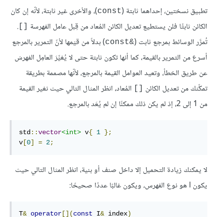
تطبيق نسختين، إحداهما ثابتة (
)، والأخرى غير ثابتة، لأنّه إن كان
‎const‎
الكائن ثابتًا فلن يستطيع تعديل الكائن المُعاد من قِبل عامل الفهرسة
.
‎[]‎
تُمرَّر الوسائط بمرجع ثابت (
) بدلاً من قيَمها لأنّ التمرير بالمرجع
‎const&‎
أسرع من التمرير بالقيمة، كما أنها تكون ثابتة حتى لا يُغيِّرَ العامِل الفهرسَ
عن طريق الخطأ، وتعيد العوامل القيمة بالمرجع، لأنّها مصممة بطريقة
تمكِّنك من تعديل الكائن
المُعاد، انظر المثال التالي حيث نغير القيمة
‎[]‎
من 1 إلى 2، إذ لم يكن ذلك ممكنًا إن لم يُعَد بالمرجع.
std
::
vector
<int>
 v
{
1
};
v
[
0
]
=
2
;
لا يمكنك زيادة التحميل إلا داخل صنف أو بنية، انظر المثال التالي حيث
يكون I هو نوع الفهرس، ويكون غالبًا عددًا صحيحًا:
T
&
operator
[](
const
 I
&
 index
)