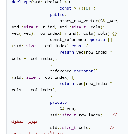
decltype
(
std
::
declval 
<
 C

const
>
()[
0
]);
public
:
                    proxy_row_vector
(
C
&
 _vec
,
std
::
size_t
 _r_ind
,
 std
::
size_t
 _cols
):
vec
(
_vec
),
 row_index
(
_r_ind
),
 cols
(
_cols
)
{}
                const_reference 
operator
[]
(
std
::
size_t
 _col_index
)
const
{
return
 vec
[
row_index 
*
cols 
+
 _col_index
];
}
                reference 
operator
[]
(
std
::
size_t
 _col_index
)
{
return
 vec
[
row_index 
*
cols 
+
 _col_index
];
}
private
:
                    C
&
 vec
;
                std
::
size_t
 row_index
;
// 
فهرس الصفوف
                std
::
size_t
 cols
;
// 