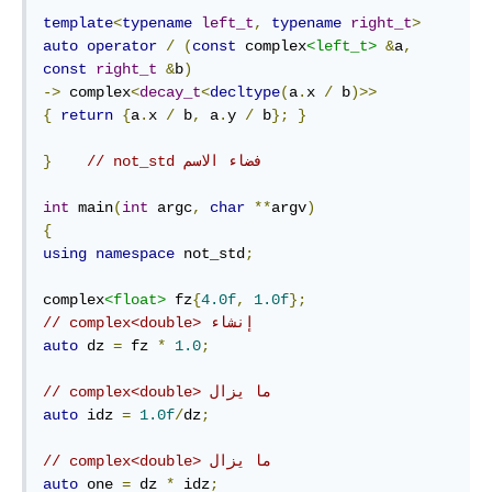
template
<
typename
left_t
,
typename
right_t
>
auto
operator
/
(
const
 complex
<left_t>
&
a
,
const
right_t
&
b
)
->
 complex
<
decay_t
<
decltype
(
a
.
x 
/
 b
)>>
{
return
{
a
.
x 
/
 b
,
 a
.
y 
/
 b
};
}
// not_std فضاء الاسم
}
int
 main
(
int
 argc
,
char
**
argv
)
{
using
namespace
 not_std
;
complex
<float>
 fz
{
4.0f
,
1.0f
};
// complex<double> إنشاء
auto
 dz 
=
 fz 
*
1.0
;
// complex<double> ما يزال
auto
 idz 
=
1.0f
/
dz
;
// complex<double> ما يزال
auto
 one 
=
 dz 
*
 idz
;