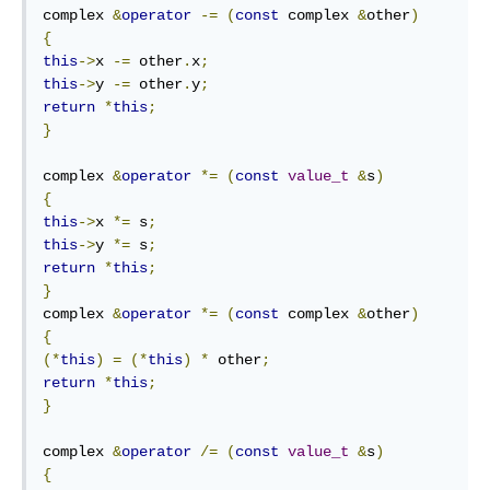
complex 
&
operator
-=
(
const
 complex 
&
other
)
{
this
->
x 
-=
 other
.
x
;
this
->
y 
-=
 other
.
y
;
return
*
this
;
}
complex 
&
operator
*=
(
const
value_t
&
s
)
{
this
->
x 
*=
 s
;
this
->
y 
*=
 s
;
return
*
this
;
}
complex 
&
operator
*=
(
const
 complex 
&
other
)
{
(*
this
)
=
(*
this
)
*
 other
;
return
*
this
;
}
complex 
&
operator
/=
(
const
value_t
&
s
)
{