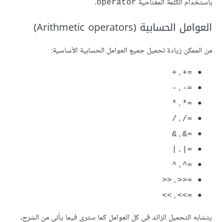
باستخدام الكلمة المفتاحية
.
‎operator‎
العوامل الحسابية (Arithmetic operators)
من الممكن زيادة تحميل جميع العوامل الحسابية الأساسية:
،
‎+‎
‎+=‎
،
‎-‎
‎-=‎
،
‎*‎
‎*=‎
،
‎/‎
‎/=‎
،
‎&‎
‎&=‎
،
‎|‎
‎|=‎
،
‎^‎
‎^=‎
،
‎>>‎
‎>>=‎
،
‎<<‎
‎<<=‎
يتشابه التحميل الزائد في كل العوامل كما سترى فيما يأتي من الشرح،