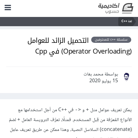
لغة C++‎
التحميل الزائد للعوامل
سلسلة ++c للمحترفين
(Operator Overloading) في Cpp
بواسطة محمد بغات
15 يوليو 2020
يمكن تعريف عوامل مثل
و
في ++C من أجل استخدامها مع
‎->‎
‎+‎
الأنواع المُعرّفة من قِبل المستخدم. فمثلًا، تعرِّف الترويسة
العامل
لضمّ
‎+‎
(concatenate) السلاسل النصية، وهذا ممكن عن طريق تعريف عامِل