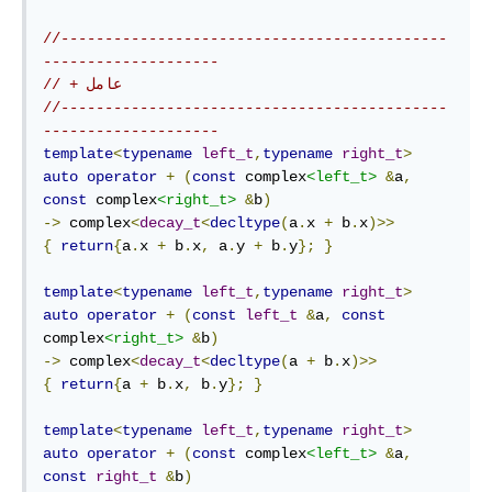
//--------------------------------------------
--------------------
// + عامل
//--------------------------------------------
--------------------
template
<
typename
left_t
,
typename
right_t
>
auto
operator
+
(
const
 complex
<left_t>
&
a
,
const
 complex
<right_t>
&
b
)
->
 complex
<
decay_t
<
decltype
(
a
.
x 
+
 b
.
x
)>>
{
return
{
a
.
x 
+
 b
.
x
,
 a
.
y 
+
 b
.
y
};
}
template
<
typename
left_t
,
typename
right_t
>
auto
operator
+
(
const
left_t
&
a
,
const
complex
<right_t>
&
b
)
->
 complex
<
decay_t
<
decltype
(
a 
+
 b
.
x
)>>
{
return
{
a 
+
 b
.
x
,
 b
.
y
};
}
template
<
typename
left_t
,
typename
right_t
>
auto
operator
+
(
const
 complex
<left_t>
&
a
,
const
right_t
&
b
)