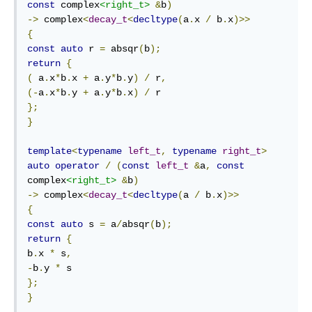
const
 complex
<right_t>
&
b
)
->
 complex
<
decay_t
<
decltype
(
a
.
x 
/
 b
.
x
)>>
{
const
auto
 r 
=
 absqr
(
b
);
return
{
(
 a
.
x
*
b
.
x 
+
 a
.
y
*
b
.
y
)
/
 r
,
(-
a
.
x
*
b
.
y 
+
 a
.
y
*
b
.
x
)
/
};
}
template
<
typename
left_t
,
typename
right_t
>
auto
operator
/
(
const
left_t
&
a
,
const
complex
<right_t>
&
b
)
->
 complex
<
decay_t
<
decltype
(
a 
/
 b
.
x
)>>
{
const
auto
 s 
=
 a
/
absqr
(
b
);
return
{
b
.
x 
*
 s
,
-
b
.
y 
*
};
}