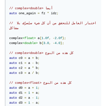
// complex<double> أيضا
auto
 one_again 
=
 fz 
*
 idz
;
// اختبار العامل للتحقق من أن كل شيء سيُصرّف بلا 
مشاكل
complex
<float>
 a
{
1.0f
,
-
2.0f
};
complex
<double>
 b
{
3.0
,
-
4.0
};
// complex<double> كل هذه من النوع
auto
 c0 
=
 a 
+
 b
;
auto
 c1 
=
 a 
-
 b
;
auto
 c2 
=
 a 
*
 b
;
auto
 c3 
=
 a 
/
 b
;
// complex<float> كل هذه من النوع
auto
 d0 
=
 a 
+
1
;
auto
 d1 
=
1
+
 a
;
auto
 d2 
=
 a 
-
1
;
auto
 d3 
=
1
-
 a
;