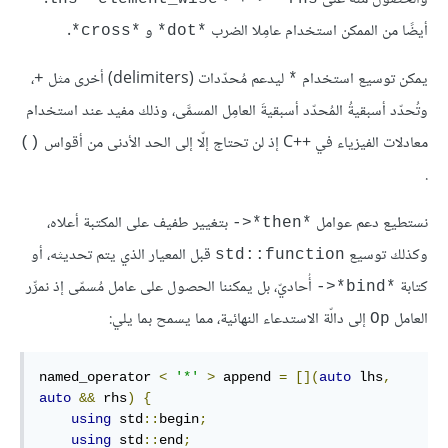
أيضًا من الممكن استخدام عامِلا الضرب
و
.
‎*cross*‎
‎*dot*‎
يمكن توسيع استخدام
ليدعم مُحدّدات (delimiters) أخرى مثل
،
‎+‎
‎*‎
وتُحدّد أسبقيةُ المُحدّد أسبقيةَ العامِل المسمَّى، وذلك مفيد عند استخدام
معادلات الفيزياء في C++‎ إذ لن تحتاج إلّا إلى الحد الأدنى من أقواس
‎()‎
.
نستطيع دعم عوامل
بتغيير طفيف على المكتبة أعلاه،
‎->*then*‎
وكذلك توسيع
قبل المعيار الذي يتم تحديثه، أو
‎std::function‎
كتابة
أُحاديّ، بل يمكننا الحصول على عامل مُسمّى إذ نمرِّر
‎->*bind*‎
العامل
إلى دالّة الاستدعاء النهائية، مما يسمح بما يلي:
‎Op‎
named_operator 
<
'*'
>
 append 
=
[](
auto
 lhs
,
auto
&&
 rhs
)
{
using
 std
::
begin
;
using
 std
::
end
;