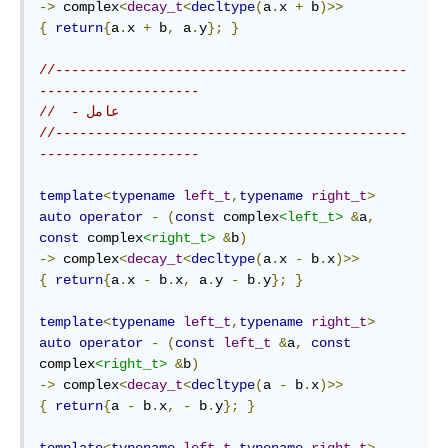
->
 complex
<
decay_t
<
decltype
(
a
.
x 
+
 b
)>>
{
return
{
a
.
x 
+
 b
,
 a
.
y
};
}
//--------------------------------------------
--------------------
//  - عامل
//--------------------------------------------
--------------------
template
<
typename
left_t
,
typename
right_t
>
auto
operator
-
(
const
 complex
<left_t>
&
a
,
const
 complex
<right_t>
&
b
)
->
 complex
<
decay_t
<
decltype
(
a
.
x 
-
 b
.
x
)>>
{
return
{
a
.
x 
-
 b
.
x
,
 a
.
y 
-
 b
.
y
};
}
template
<
typename
left_t
,
typename
right_t
>
auto
operator
-
(
const
left_t
&
a
,
const
complex
<right_t>
&
b
)
->
 complex
<
decay_t
<
decltype
(
a 
-
 b
.
x
)>>
{
return
{
a 
-
 b
.
x
,
-
 b
.
y
};
}
template
<
typename
left_t
,
typename
right_t
>