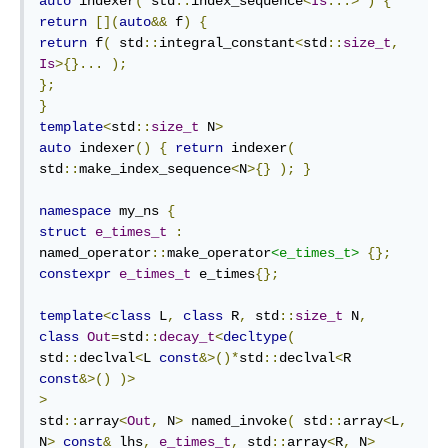
auto
 indexer
(
 std
::
index_sequence
<
Is
...>
)
{
return
[](
auto
&&
 f
)
{
return
 f
(
 std
::
integral_constant
<
std
::
size_t
,
Is
>{}...
);
};
}
template
<
std
::
size_t
 N
>
auto
 indexer
()
{
return
 indexer
(
std
::
make_index_sequence
<
N
>{}
);
}
namespace
 my_ns 
{
struct
e_times_t
:
named_operator
::
make_operator
<e_times_t>
{};
constexpr
e_times_t
 e_times
{};
template
<
class
 L
,
class
 R
,
 std
::
size_t
 N
,
class
Out
=
std
::
decay_t
<
decltype
(
std
::
declval
<
L 
const
&>()*
std
::
declval
<
R 
const
&>()
)>
>
std
::
array
<
Out
,
 N
>
 named_invoke
(
 std
::
array
<
L
,
N
>
const
&
 lhs
,
e_times_t
,
 std
::
array
<
R
,
 N
>