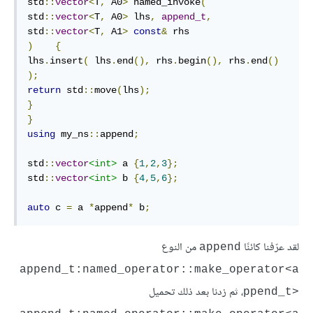
std
::
vector
<
T
,
 A0
>
 named_invoke
(
std
::
vector
<
T
,
 A0
>
 lhs
,
append_t
,
std
::
vector
<
T
,
 A1
>
const
&
)
{
lhs
.
insert
(
 lhs
.
end
(),
 rhs
.
begin
(),
 rhs
.
end
()
);
return
 std
::
move
(
lhs
);
}
}
using
 my_ns
::
append
;
std
::
vector
<int>
 a 
{
1
,
2
,
3
};
std
::
vector
<int>
 b 
{
4
,
5
,
6
};
auto
 c 
=
 a 
*
append
*
 b
;
لقد عرّفنا كائنًا
من النوع
‎append‎
‎append_t:named_operator::make_operator<a
، ثم زدنا بعد ذلك تحميل
ppend_t>‎