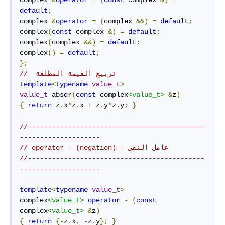
default
;
complex 
&
operator
=
(
complex 
&&)
=
default
;
complex
(
const
 complex 
&)
=
default
;
complex
(
complex 
&&)
=
default
;
complex
()
=
default
;
};
//  تربيع القيمة المطلقة
template
<
typename
value_t
>
value_t
 absqr
(
const
 complex
<value_t>
&
z
)
{
return
 z
.
x
*
z
.
x 
+
 z
.
y
*
z
.
y
;
}
//--------------------------------------------
--------------------
// operator - (negation) - عامل النفي 
//--------------------------------------------
--------------------
template
<
typename
value_t
>
complex
<value_t>
operator
-
(
const
complex
<value_t>
&
z
)
{
return
{-
z
.
x
,
-
z
.
y
};
}