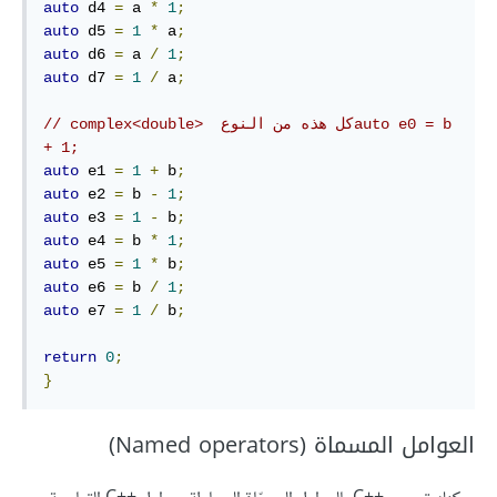
auto
 d4 
=
 a 
*
1
;
auto
 d5 
=
1
*
 a
;
auto
 d6 
=
 a 
/
1
;
auto
 d7 
=
1
/
 a
;
// complex<double>  كل هذه من النوعauto e0 = b 
+ 1;
auto
 e1 
=
1
+
 b
;
auto
 e2 
=
 b 
-
1
;
auto
 e3 
=
1
-
 b
;
auto
 e4 
=
 b 
*
1
;
auto
 e5 
=
1
*
 b
;
auto
 e6 
=
 b 
/
1
;
auto
 e7 
=
1
/
 b
;
return
0
;
}
العوامل المسماة (Named operators)