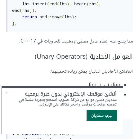
    lhs
.
insert
(
end
(
lhs
),
 begin
(
rhs
),
end
(
rhs
));
return
 std
::
move
(
lhs
);
};
مما ينتج عنه إنشاء عامل مسمّى ومضيف للحاويات في C++‎ 17.
العوامل الأحادية (Unary Operators)
العاملان الأحاديان التاليان يمكن زيادة تحميلهما:
++foo و foo++
و
ويكون التحميل مُتماثل بالنسبة لكلا النوعين
foo--
--foo
(
و
)، ولزيادة التحميل خارج الصنف (
) أو البنية
‎class‎
‎--‎
‎++‎
):
(
‎struct‎
// ++foo العامل المسبق
T 
&
operator
++(
T 
&
 lhs
)
{