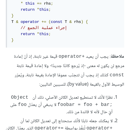
*
this
+=
 rhs
;
return
*
this
;
}
T 
&
operator
+=
(
const
 T 
&
 rhs
)
{
// إجراء عملية الجمع
return
*
this
;
}
ملاحظة
: يجب أن يعيد
قيمة غير ثابتة، إذ أنّ إعادة
‎operator+‎
مرجع لن يكون له معنى -إذ يُرجع كائنًا جديدًا- ولا إعادة قيمة ثابتة
كذلك إذ يجب أن تتجنّب عمومًا الإعادة بقيمة ثابتة، ويُمرّر
‎const‎
الوسيط الأول بالقيمة (by value)، للسببين التاليين:
نظرًا لأنّك لا تستطيع تعديل الكائن الأصلي، ذلك أن
‎Object 
لا ينبغي أن يعدّل
على
‎foo‎
foobar = foo + bar;‎
أيّ حال لأنه لا فائدة من ذلك.
لا يمكنك جعله ثابتًا لأنّك ستحتاج إلى تعديل الكائن لما أن
تُنفَّذ بواسطة
الذي يعدّل الكائن
‎operator+=‎
‎operator+‎