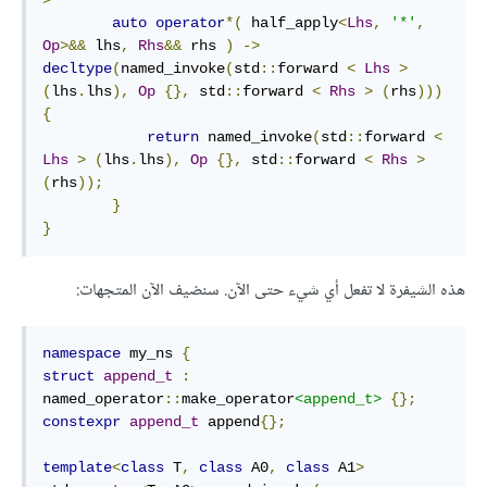
auto
operator
*(
 half_apply
<
Lhs
,
'*'
,
Op
>&&
 lhs
,
Rhs
&&
 rhs 
)
->
decltype
(
named_invoke
(
std
::
forward 
<
Lhs
>
(
lhs
.
lhs
),
Op
{},
 std
::
forward 
<
Rhs
>
(
rhs
)))
{
return
 named_invoke
(
std
::
forward 
<
Lhs
>
(
lhs
.
lhs
),
Op
{},
 std
::
forward 
<
Rhs
>
(
rhs
));
}
}
هذه الشيفرة لا تفعل أي شيء حتى الآن. سنضيف الآن المتجهات:
namespace
 my_ns 
{
struct
append_t
:
named_operator
::
make_operator
<append_t>
{};
constexpr
append_t
 append
{};
template
<
class
 T
,
class
 A0
,
class
 A1
>