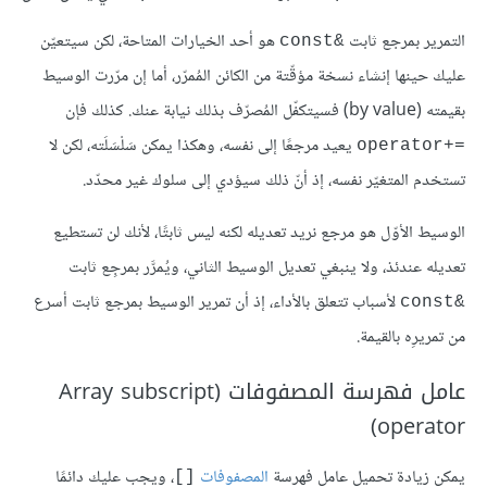
التمرير بمرجع ثابت
هو أحد الخيارات المتاحة، لكن سيتعيّن
&const
عليك حينها إنشاء نسخة مؤقّتة من الكائن المُمرّر، أما إن مرّرت الوسيط
بقيمته (by value) فسيتكفّل المُصرّف بذلك نيابة عنك. كذلك فإن
يعيد مرجعًا إلى نفسه، وهكذا يمكن سَلْسَلَته، لكن لا
‎operator+=‎
تستخدم المتغيّر نفسه، إذ أنّ ذلك سيؤدي إلى سلوك غير محدّد.
الوسيط الأوّل هو مرجع نريد تعديله لكنه ليس ثابتًا، لأنك لن تستطيع
تعديله عندئذ، ولا ينبغي تعديل الوسيط الثاني، ويُمرَّر بمرجِع ثابت
لأسباب تتعلق بالأداء، إذ أن تمرير الوسيط بمرجع ثابت أسرع
‎const&‎
من تمريرِه بالقيمة.
عامل فهرسة المصفوفات (Array subscript
operator)
يمكن زيادة تحميل عامل فهرسة
المصفوفات
، ويجب عليك دائمًا
‎[]‎