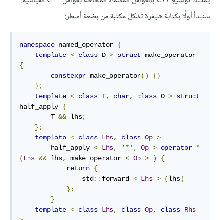
يمكنك توسيع C++‎ بالعوامل المسمّاة المحاطة بعوامل ++C القياسية.
سنبدأ أولًا بكتابة شيفرة تشكل مكتبة من بضعة أسطر:
namespace
 named_operator 
{
template
<
class
 D 
>
struct
 make_operator 
{
constexpr
 make_operator
()
{}
};
template
<
class
 T
,
char
,
class
 O 
>
struct
half_apply 
{
        T 
&&
 lhs
;
};
template
<
class
Lhs
,
class
Op
>
        half_apply 
<
Lhs
,
'*'
,
Op
>
operator
*
(
Lhs
&&
 lhs
,
 make_operator 
<
Op
>
)
{
return
{
                std
::
forward 
<
Lhs
>
(
lhs
)
};
}
template
<
class
Lhs
,
class
Op
,
class
Rhs
>