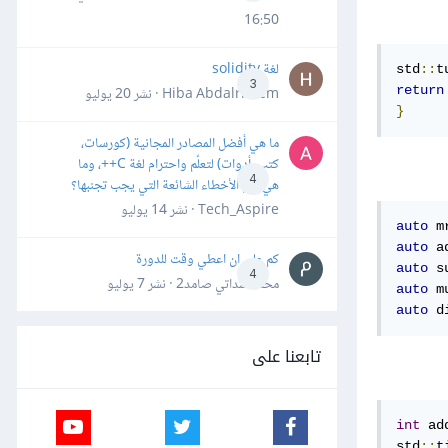
16:50
لغة solidity
std
::
t
3
return
Hiba Abdalrheem · نشر
20 يوليو
}
ما هي أفضل المصادر المجانية (كورسات،
كتب، أدوات) لتعلّم واحترام لغة C++، وما
4
هي أهم الأخطاء الشائعة التي يجب تجنبها؟
Tech_Aspire · نشر
14 يوليو
auto
 m
auto
 a
كم علي ان اعطي وقت للدورة
auto
 s
4
محمد سداتي صامد2 · نشر
7 يوليو
auto
 m
auto
 d
تابعنا على
int
 ad
std
::
t