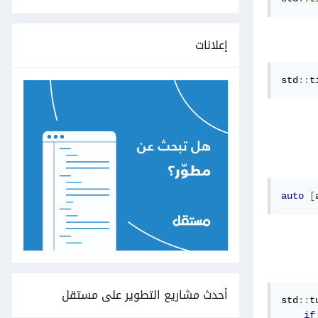
إعلانات
std
::
t
auto
[
أحدث مشاريع التطوير على مستقل
std
::
t
if