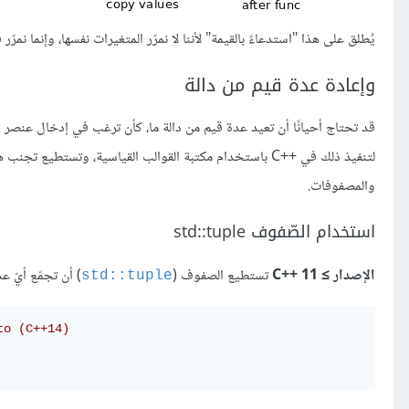
يُطلق على هذا "استدعاءً بالقيمة" لأننا لا نمرّر المتغيرات نفسها، وإنما نمرّر
وإعادة عدة قيم من دالة
قد تحتاج أحيانًا أن تعيد عدة قيم من دالة ما، كأن ترغب في إدخال عنصر 
لتنفيذ ذلك في ++C باستخدام مكتبة القوالب القياسية، وتس
والمصفوفات.
استخدام الصّفوف std::tuple
الإصدار ≥ C++‎ 11
تستطيع الصفوف (
) أن تجمّع أيّ ع
‎std::tuple‎
to (C++14)