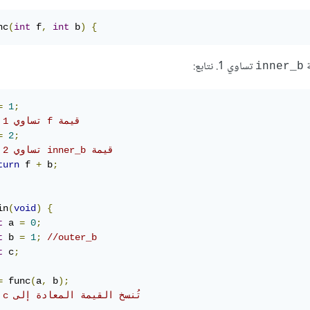
nc
(
int
 f
,
int
 b
)
{
ة
تساوي 1. نتابع:
inner_b
=
1
;
// تساوي 1 f قيمة
=
2
;
// تساوي 2 inner_b قيمة
turn
 f 
+
 b
;
in
(
void
)
{
t
 a 
=
0
;
t
 b 
=
1
;
//outer_b
t
 c
;
=
 func
(
a
,
 b
);
// c تُنسخ القيمة المعادة إلى