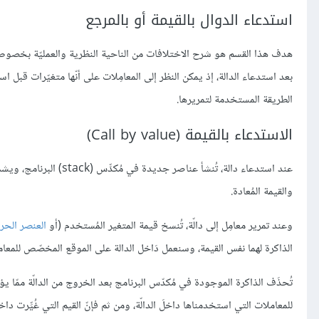
استدعاء الدوال بالقيمة أو بالمرجع
هدف هذا القسم هو شرح الاختلافات من الناحية النظرية والعمليّة بخصوص 
بعد استدعاء الدالة، إذ يمكن النظر إلى المعامِلات على أنّها متغيّرات قبل 
الطريقة المستخدمة لتمريرها.
الاستدعاء بالقيمة (Call by value)
عند استدعاء دالة، تُنشأ
والقيمة المُعادة.
وعند تمرير معامِل إلى دالّة، تُنسخ قيمة المتغير المُستخدم (أو
العنصر الحر
الذاكرة لهما نفس القيمة، وسنعمل دَاخل الدالة على الموقع المخصّص للمعا
تُحذَف الذاكرة الموجودة في مُكدّس البرنامج بعد الخروج من الدالّة ممّا ي
للمعاملات التي استخدمناها داخلَ الدالّة، ومن ثم فإنّ القيم التي غُيِّرت دا