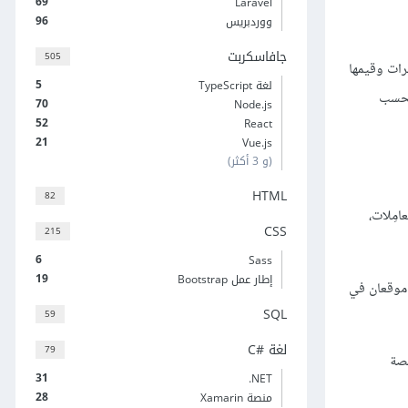
69
Laravel
96
ووردبريس
جافاسكربت
505
رات وقيمها
5
لغة TypeScript
 بحسب
70
Node.js
52
React
21
Vue.js
(و 3 أكثر)
HTML
82
للمعامِلات،
CSS
215
6
Sass
19
إطار عمل Bootstrap
 موقعان في
SQL
59
لغة C#‎
79
ّصة
31
‎.NET
28
منصة Xamarin