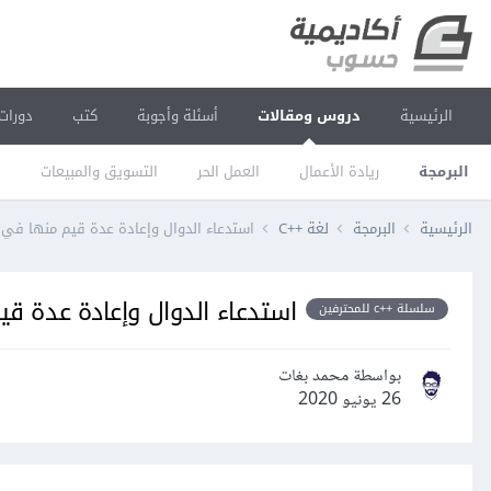
الرئيسية
دروس ومقالات
أسئلة وأجوبة
كتب
دورات
البرمجة
ريادة الأعمال
العمل الحر
التسويق والمبيعات
ا
الرئيسية
البرمجة
لغة C++‎
استدعاء الدوال وإعادة عدة قيم منها في Cpp
استدعاء الدوال وإعادة عدة قيم 
سلسلة ++c للمحترفين
بواسطة محمد بغات
26 يونيو 2020