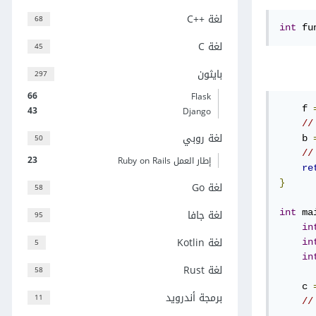
لغة C++‎
68
int
 fu
لغة C
45
بايثون
297
66
Flask
43
    f 
Django
لغة روبي
50
    b 
23
إطار العمل Ruby on Rails
re
}
لغة Go
58
لغة جافا
int
 ma
95
in
لغة Kotlin
5
in
in
لغة Rust
58
    c 
برمجة أندرويد
11