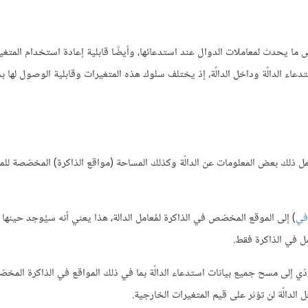
ما يحدث لمعاملات الدوال عند استدعائها، وأيضًا قابلية إعادة استخدام المتغي
استدعاء الدالّة وداخل الدالّة، إذ يختلف سلوك هذه المتغيرات وقابلية الوصول لها
 عناصر جديدة في مُكدِّس (stack) البرنامج، ويشمل ذلك بعض المعلومات عن الدالّة وكذلك المساحة (مواقع الذاكرة) المخصّصة 
في
) إلى الموقع المخصّص في الذاكرة لمُعامل الدالة، هذا يعني أنه سيُوجد حينها
مل في الذاكرة فقط.
ؤدّي إلى مسح جميع بيانات استدعاء الدالّة بما في ذلك المواقع في الذاكرة المخص
خل الدالّة لن تؤثر على قيم المتغيرات الخارجية.