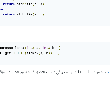
return
 std
::
tie
(
b
,
 a
);
se
return
 std
::
tie
(
a
,
 b
);
ncrease_least
(
int
&
 a
,
int
&
 b
)
{
d
::
get 
<
0
>
(
minmax
(
a
,
 b
))
++;
بدلاً من
لكن احذر في تلك الحالات إذ قد لا تدوم الكائنات المؤقّ
‎std::tie‎
‎