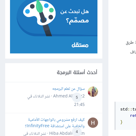
ة طرق
ناف
أحدث أسئلة البرمجة
سؤال عن تعلم البرمجه
Ahmed Alhafiz2 · نشر
الثلاثاء في
5
21:45
std
::
t
re
كيف ارفع مشروعي بالواجهات الأمامية
}
والخلفية على استضافة InfinityFree؟
4
Hiba Abdalrheem · نشر
الثلاثاء في