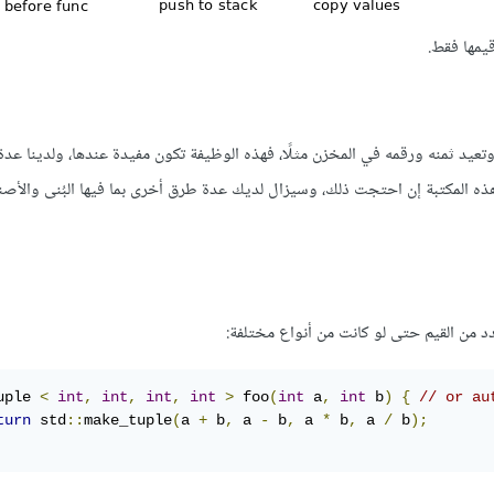
 قيمها فقط.
وتعيد ثمنه ورقمه في المخزن مثلًا، فهذه الوظيفة تكون مفيدة عندها، ولدينا عد
تطيع تجنب هذه المكتبة إن احتجت ذلك، وسيزال لديك عدة طرق أخرى بما فيها البُنى والأص
دد من القيم حتى لو كانت من أنواع مختلفة:
uple 
<
int
,
int
,
int
,
int
>
 foo
(
int
 a
,
int
 b
)
{
// or au
turn
 std
::
make_tuple
(
a 
+
 b
,
 a 
-
 b
,
 a 
*
 b
,
 a 
/
 b
);