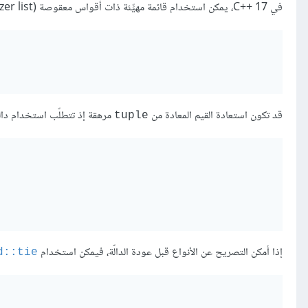
في C++‎ 17، يمكن استخدام قائمة مهيِّئة ذات أقواس معقوصة (braced initializer list):
قد تكون استعادة القيم المعادة من
مرهقة إذ تتطلّب استخدام دال
‎tuple‎
إذا أمكن التصريح عن الأنواع قبل عودة الدالّة، فيمكن استخدام
d::tie‎