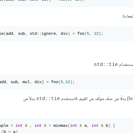
معادة:
ie
(
add
,
 sub
,
 std
::
ignore
,
 div
)
=
 foo
(
5
,
12
);
:
‎std::tie‎
add
,
 sub
,
 mul
,
 div
]
=
 foo
(
5
,
12
);
بدلاً من
‎std::tie‎
uple 
<
int
&
,
int
&
>
 minmax
(
int
&
 a
,
int
&
 b
)
{
(
b 
<
 a
)