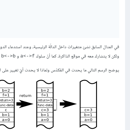
في المثال السابق نشئ متغيرات داخل الدالّة الرئيسية، وعند استدعاء الدو
ولكن لا يتشارك معه في موقع الذاكرة، كما أنّ سلوك
و
م
‎b<->b‎
‎a<->f‎
يوضح الرسم التالي ما يحدث في المُكدّس ولماذا لا يحدث أيّ تغيير على ال