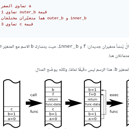
// تساوي الصفر a 
// تساوي 1 outer_b قيمة
// هما متغيّران مختلفان outer_b و inner_b 
// تساوي 3 c قيمة
الّ يُنشأ متغيران جديدان:
و
، حيث يتشارك
الاسم مع المتغيّر 
‎b‎
‎inner_b‎
‎f‎
تماثلان هنا.
متغيّر
. هذا الرسم ليس دقيقًا تمامًا، ولكنّه يوضّح المثال.
‎b‎