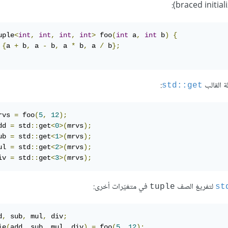
uple
<
int
,
int
,
int
,
int
>
 foo
(
int
 a
,
int
 b
)
{
{
a 
+
 b
,
 a 
-
 b
,
 a 
*
 b
,
 a 
/
 b
};
ة القالب
:
‎std::get‎
rvs 
=
 foo
(
5
,
12
);
dd 
=
 std
::
get
<
0
>(
mrvs
);
ub 
=
 std
::
get
<
1
>(
mrvs
);
ul 
=
 std
::
get
<
2
>(
mrvs
);
iv 
=
 std
::
get
<
3
>(
mrvs
);
لتفريغ الصف
في متغيّرات أخرى:
‎tuple‎
‎st
d
,
 sub
,
 mul
,
 div
;
ie
(
add
,
 sub
,
 mul
,
 div
)
=
 foo
(
5
,
12
);