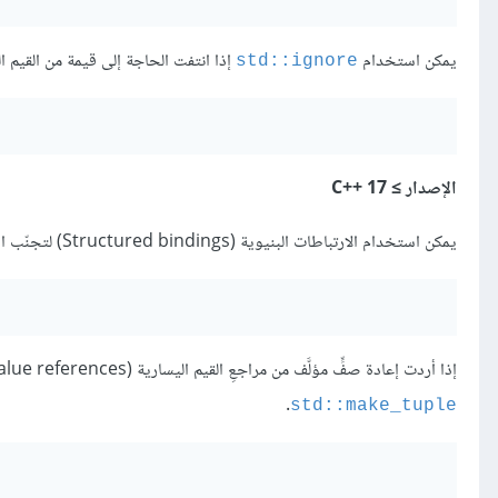
يمكن استخدام
إذا انتفت الحاجة إلى قيمة من القيم ال
‎std::ignore‎
الإصدار ≥ C++‎ 17
يمكن استخدام الارتباطات البنيوية (Structured bindings) لتجنّب استخدام
إذا أردت إعادة صفٍّ مؤلَّف من مراجعِ القيم اليسارية (lvalue references) بدلًا من صفّ مؤلّف من القيم، فاستخدم
.
std::make_tuple