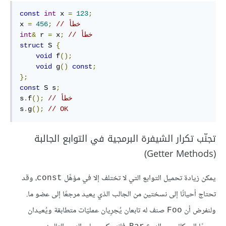
const
int
 x 
=
123
;
// خطأ
;
456
=
x 
// خطأ
;
 x
=
 r 
&
int
struct
 S 
{
void
 f
();
void
 g
()
const
;
};
const
 S s
;
// خطأ
();
f
.
s
s
.
g
();
// OK
تجنّب تكرار الشيفرة البرمجية في التوابع الجالبة
(Getter Methods)
يمكن زيادة تحميل التوابع التي لا تختلف إلا في مؤهِّل‏‏
، وقد
‎const‎
تحتاج أحيانًا إلى نسختين من الجالب الذي يعيد مرجعًا إلى عضو ما.
ولنفرض أن
صنف له تابعان يُجرِيان عمليّات متطابقة ويُعيدان
‎Foo‎