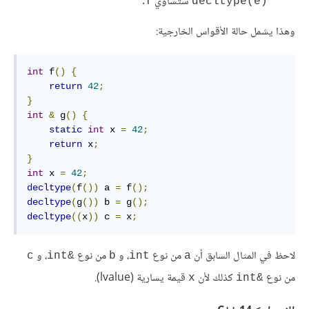
ستساوي
.
‎T‎
‎decltype(e)‎
وهذا يشمل حالة الأقواس الخارجية:
int
 f
()
{
return
42
;
}
int
&
 g
()
{
static
int
 x 
=
42
;
return
 x
;
}
int
 x 
=
42
;
decltype
(
f
())
 a 
=
 f
();
decltype
(
g
())
 b 
=
 g
();
decltype
((
x
))
 c 
=
 x
;
لاحظ في المثال السابق أن
من نوع
، و
من نوع
، و
c
&int
b
int
a
من نوع
كذلك لأن
قيمة يسارية (lvalue).
x
&int