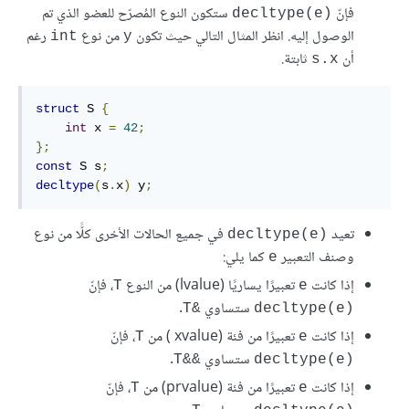
فإنّ
ستكون النوع المُصرّح للعضو الذي تم
‎decltype(e)‎
الوصول إليه. انظر المثال التالي حيث تكون
من نوع
رغم
int
y
أن
ثابتة.
s.x
struct
 S 
{
int
 x 
=
42
;
};
const
 S s
;
decltype
(
s
.
x
)
 y
;
تعيد
في جميع الحالات الأخرى كلًّا من نوع
‎decltype(e)‎
وصنف التعبير
كما يلي:
‎e‎
إذا كانت
تعبيرًا يساريًا (lvalue) من النوع
، فإنّ
‎T‎
‎e‎
ستساوي
.
‎T&‎
‎decltype(e)‎
إذا كانت
تعبيرًا من فئة (xvalue ) من
، فإنّ
‎T‎
‎e‎
ستساوي
.
‎T&&‎
‎decltype(e)‎
إذا كانت
تعبيرًا من فئة (prvalue) من
، فإنّ
‎T‎
‎e‎