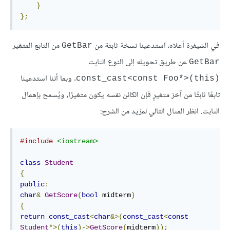
}
};
في الشيفرة أعلاه، استدعينا نسخة ثابتة من
من التابع المتغير
‎GetBar‎
عن طريق تحويله إلى النوع الثابت
‎GetBar‎
. وبما أننا استدعينا
const_cast<const Foo*>(this)‎
تابعًا ثابتًا من آخرَ متغيرٍ فإن الكائن نفسه يكون متغيرًا، ويُسمح بإهمال
الثابت. انظر المثال التالي لمزيد من الشرح:
#include
<iostream>
class
Student
{
public
:
char
&
GetScore
(
bool
 midterm
)
{
return
const_cast
<
char
&>(
const_cast
<
const
Student
*>(
this
)->
GetScore
(
midterm
));