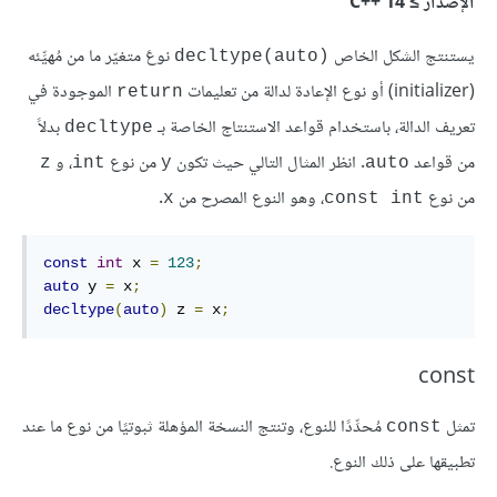
الإصدار ≥ C++‎ 14
يستنتج الشكل الخاص
نوعَ متغيّر ما من مُهيِّئه
‎decltype(auto)‎
(initializer) أو نوع الإعادة لدالة من تعليمات
الموجودة في
‎return‎
تعريف الدالة، باستخدام قواعد الاستنتاج الخاصة بـ
بدلاً
‎decltype‎
من قواعد
. انظر المثال التالي حيث تكون
من نوع
، و
z
int
y
‎auto‎
من نوع
، وهو النوع المصرح من
.
x
const int
const
int
 x 
=
123
;
auto
 y 
=
 x
;
decltype
(
auto
)
 z 
=
 x
;
const
تمثل
مُحدِّدًا للنوع، وتنتج النسخة المؤهلة ثبوتيًا من نوع ما عند
const
تطبيقها على ذلك النوع.