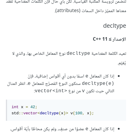
تتضمن ترويسة المكتبة القياسية. لكن بأي حال فإن الكلمات المفتاحية تفقد
معناها المميِّز داخل السمات (attributes).
decltype
الإصدار ≥ C++‎ 11
تعيد الكلمة المفتاحية
نوع المعامَل الخاص بها، والذي لا
decltype
يُقيَّم.
إذا كان المعامَل
اسمًا بدون أي أقواس إضافية، فإنّ
‎e‎
ستكون النوع المُصرَّح للمعامل
. انظر المثال
‎e‎
‎decltype(e)‎
التالي حيث تكون
من نوع
:
<vector<int
v
int
 x 
=
42
;
std
::
vector
<
decltype
(
x
)>
 v
(
100
,
 x
);
إذا كان المعامَل
عضوًا من صنفٍ، ولم يكن محاطًا بأيّة أقواس،
‎e‎