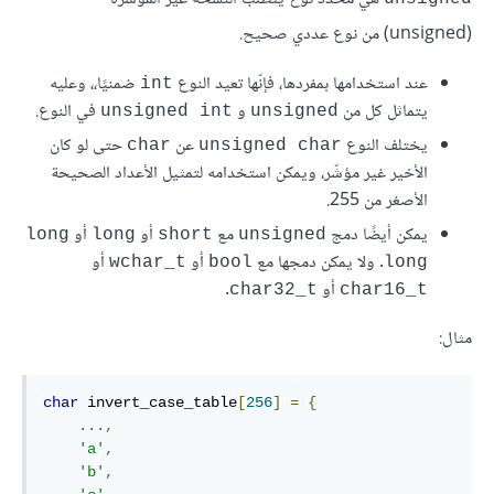
(unsigned) من نوع عددي صحيح.
عند استخدامها بمفردها، فإنّها تعيد النوع
ضمنيًا،، وعليه
‎int‎
يتماثل كل من
و
في النوع.
‎unsigned int‎
‎unsigned‎
يختلف النوع
عن
حتى لو كان
‎char‎
‎unsigned char‎
الأخير غير مؤشّر، ويمكن استخدامه لتمثيل الأعداد الصحيحة
الأصغر من 255.
يمكن أيضًا دمج
مع
أو
أو
‎long‎
‎long‎
‎short‎
‎unsigned‎
. ولا يمكن دمجها مع
أو
أو
‎wchar_t‎
‎bool‎
‎long‎
أو
.
‎char32_t‎
‎char16_t‎
مثال:
char
 invert_case_table
[
256
]
=
{
...,
'a'
,
'b'
,