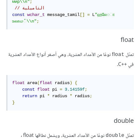
мир\\n"
;
// التاميلية
const
wchar_t
 message_tamil
[]
=
 L
"ஹலே◌◌ா 
உலகம◌்\\n"
;
ﬂoat
تمثّل
نوعًا من الأعداد العشرية، وهي أصغر أنواع الأعداد العشرية
ﬂoat
في C++‎.
float
 area
(
float
 radius
)
{
const
float
 pi 
=
3.14159f
;
return
 pi 
*
 radius 
*
 radius
;
}
double
تمثّل
نوعًا من الأعداد العشرية، ويشمل نطاقها ‎float‎
، 
double