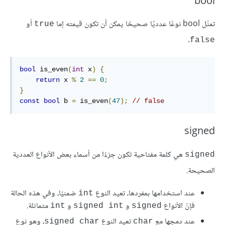
bool
تمثّل bool نوعًا عدديًا صحيحًا يمكن أن تكون قيمته إما
أو
‎true‎
.
‎false‎
bool
 is_even
(
int
 x
)
{
return
 x 
%
2
==
0
;
}
const
bool
 b 
=
 is_even
(
47
);
// false
signed
هي كلمة مفتاحية تكون جزءًا من أسماء بعض الأنواع العددية
signed
الصحيحة.
عند استخدامها بمفردها، تعيد النوع
ضمنيًا، وفي هذه الحالة
‎int‎
فإنّ الأنواع
و
و
متماثلة.
‎int‎
‎signed int‎
‎signed‎
عند دمجها مع
تعيد النوع
، وهو نوع
‎signed char‎
‎char‎