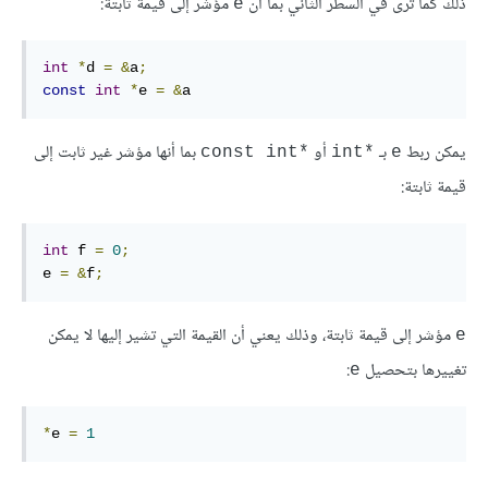
ذلك كما ترى في السطر الثاني بما أن
مؤشر إلى قيمة ثابتة:
e
int
*
d 
=
&
a
;
const
int
*
e 
=
&
a 
يمكن ربط
بـ
أو
بما أنها مؤشر غير ثابت إلى
*const int
*int
e
قيمة ثابتة:
int
 f 
=
0
;
e 
=
&
f
;
مؤشر إلى قيمة ثابتة، وذلك يعني أن القيمة التي تشير إليها لا يمكن
e
تغييرها بتحصيل
:
e
*
e 
=
1