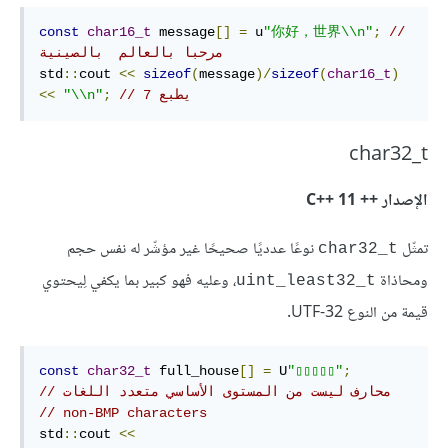
const
char16_t
 message
[]
=
 u
"你好，世界\\n"
;
// 
مرحبا بالعالم  بالصينية
std
::
cout 
<<
sizeof
(
message
)/
sizeof
(
char16_t
)
// 7 يطبع
;
"\\n"
<<
char32_t
الإصدار ++ C++‎ 11
تمثّل
نوعًا عدديًا صحيحًا غير مؤشّر له نفس حجم
char32_t
ومحاذاة
، وعليه فهو كبير بما يكفي لِيحتوي
‎uint_least32_t‎
قيمة من النوع UTF-32.
const
char32_t
 full_house
[]
=
 U
"▯▯▯▯▯"
;
// محارف ليست من المستوى الأساسي متعدد اللغات
// non-BMP characters
std
::
cout 
<<