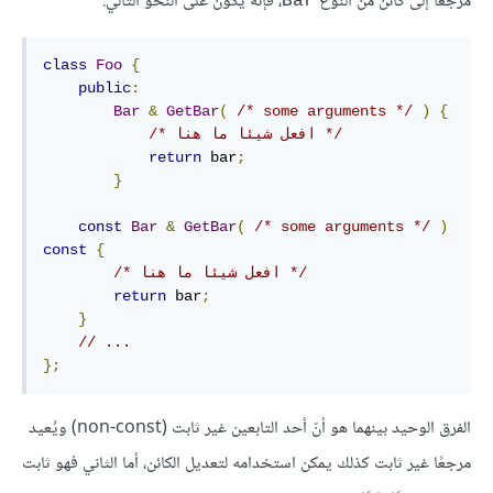
مرجعًا إلى كائن من النوع
، فإنه يكون على النحو التالي:
‎Bar‎
class
Foo
{
public
:
Bar
&
GetBar
(
/* some arguments */
)
{
/* افعل شيئا ما هنا */
return
 bar
;
}
const
Bar
&
GetBar
(
/* some arguments */
)
const
{
/* افعل شيئا ما هنا */
return
 bar
;
}
// ...
};
الفرق الوحيد بينهما هو أنّ أحد التابعين غير ثابت (non-const) ويُعيد
مرجعًا غير ثابت كذلك يمكن استخدامه لتعديل الكائن، أما الثاني فهو ثابت