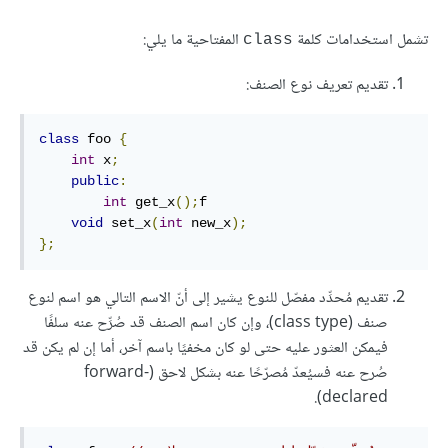
تشمل استخدامات كلمة
المفتاحية ما يلي:
class
تقديم تعريف نوع الصنف:
class
 foo 
{
int
 x
;
public
:
int
 get_x
();
f

void
 set_x
(
int
 new_x
);
};
تقديم مُحدِّد مفصّل للنوع يشير إلى أنّ الاسم التالي هو اسم لنوع
صنف (class type)، وإن كان اسم الصنف قد صُرِّح عنه سلفًا
فيمكن العثور عليه حتى لو كان مخفيًا باسم آخر، أما إن لم يكن قد
صُرح عنه فسيُعدّ مُصرّحًا عنه بشكل لاحق (forward-
declared).