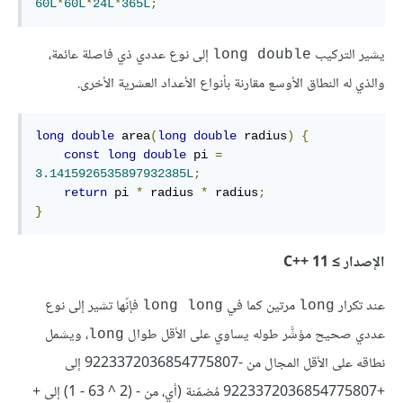
60L
*
60L
*
24L
*
365L
;
يشير التركيب
إلى نوع عددي ذي فاصلة عائمة،
‎long double‎
والذي له النطاق الأوسع مقارنة بأنواع الأعداد العشرية الأخرى.
long
double
 area
(
long
double
 radius
)
{
const
long
double
 pi 
=
3.1415926535897932385L
;
return
 pi 
*
 radius 
*
 radius
;
}
الإصدار ≥ C++‎ 11
عند تكرار
مرتين كما في
فإنّها تشير إلى نوع
‎long long‎
‎long‎
عددي صحيح مؤشَّر طوله يساوي على الأقل طوال
، ويشمل
‎long‎
نطاقه على الأقل المجال من -9223372036854775807 إلى
+9223372036854775807 مُضمّنة (أي، من - (2 ^ 63 - 1) إلى +