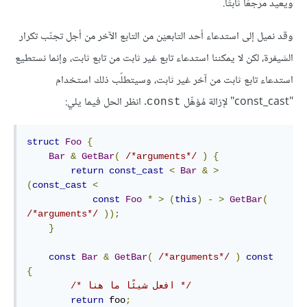
ويعيد مرجعًا ثابتًا.
وقد نميل إلى استدعاء أحد التابعيْن من التابع الآخر من أجل تجنّب تكرار
الشيفرة، لكن لا يمكننا استدعاء تابع غير ثابت من تابع ثابت، وإنما نستطيع
استدعاء تابع ثابت من آخر غير ثابت، وسيتطلّب ذلك استخدام
"const_cast" لإزالة مُؤهِّل
. انظر الحل فيما يلي:
const
struct
Foo
{
Bar
&
GetBar
(
/*arguments*/
)
{
return
const_cast
<
Bar
&
>
(
const_cast
<
const
Foo
*
>
(
this
)
-
>
GetBar
(
/*arguments*/
));
}
const
Bar
&
GetBar
(
/*arguments*/
)
const
{
/* افعل شيئًا ما هنا */
return
 foo
;