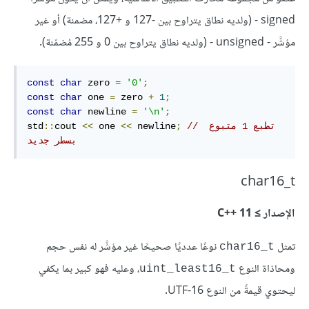
signed - (ولديه نطاق يتراوح بين -127 و +127، مضمنة) أو غير
مؤشَّر - unsigned - (ولديه نطاق يتراوح بين 0 و 255 مُضمّنة).
const
char
 zero 
=
'0'
;
const
char
 one 
=
 zero 
+
1
;
const
char
 newline 
=
'\n'
;
// تطبع 1 متبوع 
;
 newline
<<
 one 
<<
cout 
::
std
بسطر جديد
char16_t
الإصدار ≥ C++‎ 11
تمثل
نوعًا عدديًا صحيحًا غير مؤشَّر له نفس حجم
char16_t
ومحاذاة النوع
، وعليه فهو كبير بما يكفي
‎uint_least16_t‎
ليحتوي قيمةً من النوع UTF-16.