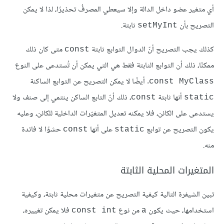
أي متغير عضو داخل الدالة وإلا سيعطي المصرفُ تحذيرًا، لذا لا يمكن
التصريح بأن
ثابتة.
‎setMyInt‎
كذلك يجب التصريح أنّ الدوال التوابع ثابتة
متى كان ذلك
const
ممكنًا، ذلك أن التوابع الثابتة فقط هي التي يمكن أن تُستدعى على النوع
. أيضًا لا يمكن التصريح عن التوابع الساكنة
‎const MyClass‎
أنها ثابتة
، ذلك أنّ التابع الساكن ينتمي إلى صنف ولا
const
‎static‎
يستدعى على الكائن، فلا يمكنه تعديل المتغيّرات الداخلية للكائن، وعليه
يكون التصريح عن توابع
على أنها
حشوًا لا فائدة
const
static
منه.
المتغيرات المحلية الثابتة
تبين الشيفرة التالية كيفية التصريح عن متغيرات محلية ثابتة، وكيفية
استخدامها، حيث يكون
من نوع
فلا يمكن تغييره،
const int
a