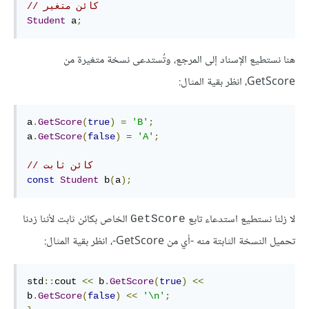
// كائن متغير
Student
 a
;
هنا نستطيع الإسناد إلى المرجع، وتُستدعى نسخة متغيرة من
GetScore، انظر بقية المثال:
a
.
GetScore
(
true
)
=
'B'
;
a
.
GetScore
(
false
)
=
'A'
;
// كائن ثابت
const
Student
 b
(
a
);
لا زلنا نستطيع استدعاء تابع
الخاص بكائن ثابت لأننا زدنا
GetScore
تحميل النسخة الثابتة منه -أي من GetScore-، انظر بقية المثال:
std
::
cout 
<<
 b
.
GetScore
(
true
)
<<
b
.
GetScore
(
false
)
<<
'\n'
;