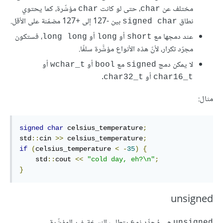
مختلف عن
، حتى لو كانت
مؤشّرة، كما يحتوي
‎char‎
‎char‎
نطاق
بين -127 إلى +127 مضمّنة على الأقل.
‎signed char‎
عند دمجها مع
أو
أو
، فستكون
‎long long‎
‎long‎
‎short‎
مجرّد تكرار، لأنّ هذه الأنواع مؤشَّرة سلفًا.
لا يمكن دمج
مع
أو
أو
‎wchar_t‎
‎bool‎
‎signed‎
أو
.
‎char32_t‎
‎char16_t‎
مثال:
signed
char
 celsius_temperature
;
std
::
cin 
>>
 celsius_temperature
;
if
(
celsius_temperature 
<
-
35
)
{
    std
::
cout 
<<
"cold day, eh?\n"
;
}
unsigned
هي مُحدِّد نوع يتطلب النسخة غير المؤشّرة
unsigned