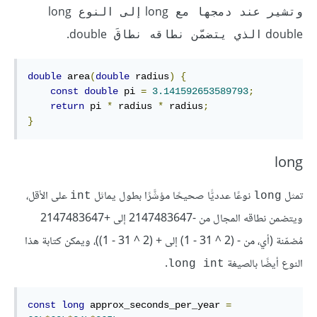
‎long
‎long‎
وتشير عند دمجها مع 
إلى النوع 
‎double.
double‎
الذي يتضمّن نطاقه نطاقَ 
double
 area
(
double
 radius
)
{
const
double
 pi 
=
3.141592653589793
;
return
 pi 
*
 radius 
*
 radius
;
}
long
تمثل
نوعًا عدديًّا صحيحًا مؤشَّرًا بطول يماثل
على الأقل،
‎int‎
long
ويتضمن نطاقه المجال من -2147483647 إلى +2147483647
مُضمّنة (أي، من - (2 ^ 31 - 1) إلى + (2 ^ 31 - 1))، ويمكن كتابة هذا
النوع أيضًا بالصيغة
.
‎long int‎
const
long
 approx_seconds_per_year 
=