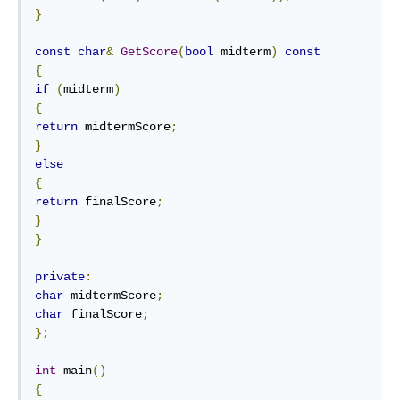
}
const
char
&
GetScore
(
bool
 midterm
)
const
{
if
(
midterm
)
{
return
 midtermScore
;
}
else
{
return
 finalScore
;
}
}
private
:
char
 midtermScore
;
char
 finalScore
;
};
int
 main
()
{