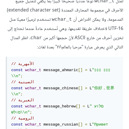
تمثل
نوعًا عدديًا صحيحًا كبيرًا بما يكفي لتمثيل جميع
wchar_t
الأحرف في مجموعة المحارف الممتدة (extended character set)
المدعومة، ولا يمكن افتراض أن
تستخدم ترميزًا معينًا مثل
wchar_t
UTF-16 لاختلاف طريقة تقديمها، وهي تُستخدم عادةً عندما تحتاج إلى
تخزين أحرف من خارج ASCII لأنّ حجمها أكبر من
. انظر المثال
‎char‎
التالي الذي يعرض عبارة "مرحبا بالعالم\n" بعدة لغات:
// الأمهرية
const
wchar_t
 message_ahmaric
[]
=
 L
"▯▯▯ ▯▯▯ 
\\n"
;
// الصينية
const
wchar_t
 message_chinese
[]
=
 L
"你好，世界
\\n"
;
// العبرية
"םלוע 
 L
=
[]
 message_hebrew
wchar_t
const
;
םולש\\n"
// الروسية
const
wchar_t
 message_russian
[]
=
 L
"Привет 