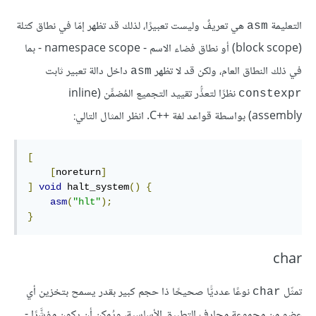
التعليمة
هي تعريفٌ وليست تعبيرًا، لذلك قد تظهر إمّا في نطاق كتلة
‎asm‎
(block scope) أو نطاق فضاء الاسم - namespace scope - بما
في ذلك النطاق العام، ولكن قد لا تظهر
داخل دالة تعبير ثابت
‎asm‎
نظرًا لتعذُّر تقييد التجميع المُضمّّن (inline
‎constexpr‎
assembly) بواسطة قواعد لغة C++‎. انظر المثال التالي:
[
[
noreturn
]
]
void
 halt_system
()
{
asm
(
"hlt"
);
}
char
تمثّل
نوعًا عدديًّا صحيحًا ذا حجم كبير بقدر يسمح بتخزين أي
char
عضو من مجموعة محارف التطبيق الأساسية، ويُمكن أن يكون مؤشَّرًا -