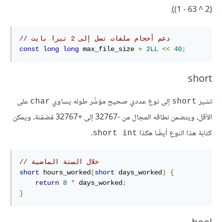
(2 ^ 63 - 1)).
// دعم أحجام ملفات تصل إلى 2 تيرا بايت
const
long
long
 max_file_size 
=
2LL
<<
40
;
short
تشير
إلى نوع عددي صحيح مؤشَّر طوله يساوي
على
‎char‎
short
الأقل، ويتضمن نطاقه المجال من -32767 إلى +32767 مُضمّنة، ويمكن
كتابة هذا النوع أيضًا هكذا
.
‎short int‎
// خلال السنة الماضية
short
 hours_worked
(
short
 days_worked
)
{
return
8
*
 days_worked
;
}