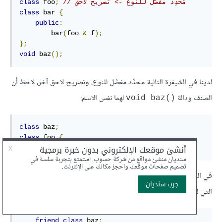
// مُحدِّد مفصّل للنوع -> تصريح لاحق
;
 foo
class
class
 bar 
{
public
:
        bar
(
foo 
&
 f
);
};
void
 baz
();
لدينا في الشيفرة التالية محدِّد مفصَّل للنوع، وتصريح لاحق آخر، لاحظ أن
الصنف ودالة
لهما نفس الاسم:
()void baz
class
 baz
;
class
 foo 
{
    bar b
;
في الشيفرة التالية، مُحدِّد نوع مفصّل يشير إلى الصنف وليس إلى الدالة
التي لها نفس الاسم:
friend
class
 baz
;