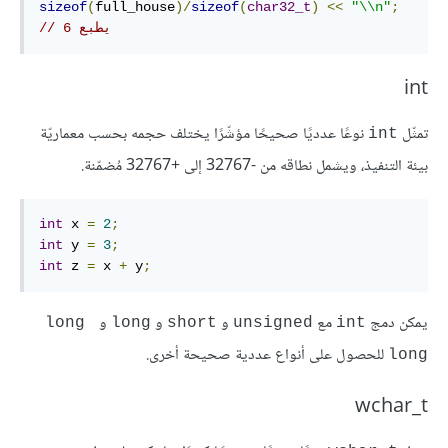
sizeof
(
full_house
)/
sizeof
(
char32_t
)
<<
"\\n"
;
// يطبع 6
int
تمثّل
نوعًا عدديًا صحيحًا مؤشّرًا يختلف حجمه بحسب معماريّة
int
بيئة التنفيذ، ويشمل نطاقه من -32767 إلى +32767 مُضمّنة.
int
 x 
=
2
;
int
 y 
=
3
;
int
 z 
=
 x 
+
 y
;
يمكن دمج
مع
و
و
و
‎long 
‎long‎
‎short‎
‎unsigned‎
int
للحصول على أنواع عددية صحيحة أخرى.
long‎
wchar_t